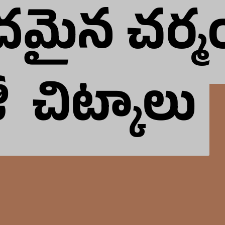
మైన చర్మ
మైన చర్మ
 చిట్కాలు
 చిట్కాలు