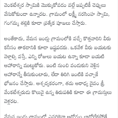
వెంకటేశ్వర స్వామికి మొక్కుకోవడం వల్లే ఇప్పటికీ చెప్పులు
వేసుకోకుండా ఉన్నారట. గ్రామంలో లక్ష్మీ నరసింహ స్వామి,
గంగమ్మ తల్లికి కూడా ప్రత్యేక పూజలు చేస్తారు.
అంతేకాదు, వేమన ఇండ్లు గ్రామంలోకి వచ్చే కొత్తవారిని వీరు
కనీసం తాకడానికి కూడా ఇష్టపడరు. ఒకవేళ వీరు బయటకు
వెళ్లాల్సి వస్తే, ఎన్ని రోజులు బయట ఉన్నా కూడా బయటి
ఆహారాన్ని ముట్టుకోరు. ఇంటి నుంచి వండుకుని వెళ్లిన
ఆహారాన్నే తీసుకుంటారు, లేదా తిరిగి ఇంటికి వచ్చాకే
భోజనం చేస్తారు. ఆశ్చర్యకరంగా, తమ ఆరాధ్య దైవం శ్రీ
వేంకటేశ్వరుడు కొలువై ఉన్న తిరుపతికి కూడా ఈ గ్రామస్తులు
వెళ్లరట.
వేమన ఇండ్లు గ్రామంలో ఎవరికైనా ఆరోగ్యం బాగోలేకపోతే,