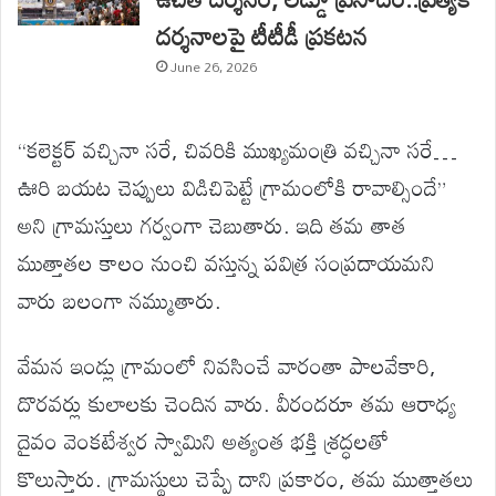
దర్శనాలపై టీటీడీ ప్రకటన
June 26, 2026
“కలెక్టర్ వచ్చినా సరే, చివరికి ముఖ్యమంత్రి వచ్చినా సరే…
ఊరి బయట చెప్పులు విడిచిపెట్టే గ్రామంలోకి రావాల్సిందే”
అని గ్రామస్తులు గర్వంగా చెబుతారు. ఇది తమ తాత
ముత్తాతల కాలం నుంచి వస్తున్న పవిత్ర సంప్రదాయమని
వారు బలంగా నమ్ముతారు.
వేమన ఇండ్లు గ్రామంలో నివసించే వారంతా పాలవేకారి,
దొరవర్లు కులాలకు చెందిన వారు. వీరందరూ తమ ఆరాధ్య
దైవం వెంకటేశ్వర స్వామిని అత్యంత భక్తి శ్రద్ధలతో
కొలుస్తారు. గ్రామస్థులు చెప్పే దాని ప్రకారం, తమ ముత్తాతలు