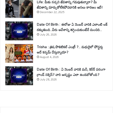
Life: మీకు నచ్చని జీవితాన్ని గడుపుతున్నారా? మీ
జీవితాన్ని మార్చుకోలేకపోవడానికి అసలు కారణం ఇదే!
December 22, 2025
Date Of Birth : ఈరోజు ఏ నెంబర్ వారికి ఎలాంటి లక్
దక్కుతుంది..వీరు ఆవేశాన్ని తగ్గించుకుంటేనే మంచిది..
July 26, 2026
Trisha : త్రిష పొలిటికల్ ఎంట్రీ ?.. మధురైలో పోస్టర్లు
అదే కన్ఫమ్ చేస్తున్నాయా?
August 4, 2026
Date Of Birth : ఏ నెంబర్ వారికి మనీ, కెరీర్ పరంగా
గ్రాండ్ సక్సెస్? వారి అదృష్టం ఎలా ఉండబోతోంది?
July 28, 2026