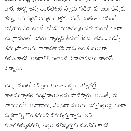
వారు ఊళ్లో ఉన్న వెంకటేశ్వర స్వామి గుడిలో పూజలు చేస్తారు
తప్ప, ఆసుపత్రికి మాత్రం వెళ్లరు. మరీ వింతగా అనిపించే
విషయం ఏమిటంటే, కోవిడ్ మహమ్మారి సమయంలో కూడా
ఈ గ్రామంలో ఎవరూ వ్యాక్సిన్ తీసుకోలేదట. తమ వెంకన్నే
తమ ప్రాణాలను కాపాడతాడని వారు అంత బలంగా
నమ్ముతారని అనడానికి ఇలాంటి ఉదాహరణలు చాలానే
ఉన్నాయి..
ఈ గ్రామంలోని పిల్లలు కూడా పెద్దలు చెప్పినట్లే
తాతముత్తాతల సంప్రదాయాలను పాటిస్తారు. అయితే, ఈ
గ్రామంలోని ఆచారాలు, సంప్రదాయాలను చిన్నపిల్లలపై కూడా
రుద్దడాన్ని కొంతమంది విమర్శిస్తున్నారు. ఇది
మూఢనమ్మకమని, పిల్లల భవిష్యత్తుకు మంచిది కాదని