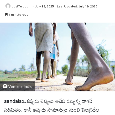
JustTelugu
July 19, 2025
Last Updated: July 19, 2025
1 minute read
Vemana Indlu
sandals:
ఒకప్పుడు చెప్పులు అనేది డబ్బున్న వాళ్లకే
పరిమితం. కానీ ఇప్పుడు సామాన్యుల నుంచి సెలబ్రిటీల