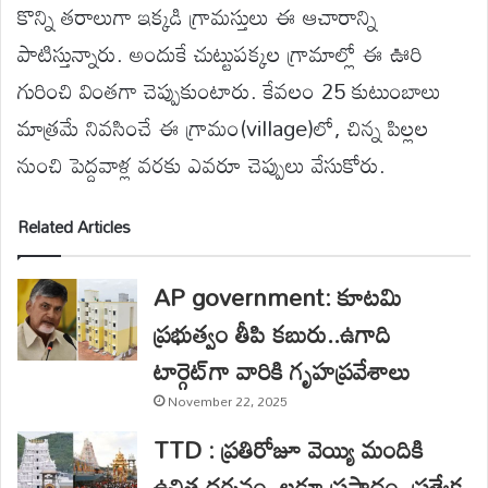
కొన్ని తరాలుగా ఇక్కడి గ్రామస్తులు ఈ ఆచారాన్ని
పాటిస్తున్నారు. అందుకే చుట్టుపక్కల గ్రామాల్లో ఈ ఊరి
గురించి వింతగా చెప్పుకుంటారు. కేవలం 25 కుటుంబాలు
మాత్రమే నివసించే ఈ గ్రామం(village)లో, చిన్న పిల్లల
నుంచి పెద్దవాళ్ల వరకు ఎవరూ చెప్పులు వేసుకోరు.
Related Articles
AP government: కూటమి
ప్రభుత్వం తీపి కబురు..ఉగాది
టార్గెట్‌గా వారికి గృహప్రవేశాలు
November 22, 2025
TTD : ప్రతిరోజూ వెయ్యి మందికి
ఉచిత దర్శనం, లడ్డూ ప్రసాదం..ప్రత్యేక