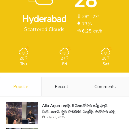
Hyderabad
28º - 23º
73%
Scattered Clouds
6.25 km/h
26
27
28
℃
℃
℃
Thu
Fri
Sat
Popular
Recent
Comments
Allu Arjun : ఇకపై 6 నెలలకోసారి బన్నీ ఫ్యాన్
మీట్..ఐకాన్ స్టార్ పొలిటికల్ ఎంట్రీపై మరోసారి చర్చ
July 28, 2026