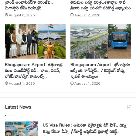
బ్రాండ్ అంబాసిడర్‌గా చిరంజీవి..
తిరుమల లడ్డూ చరిత్ర..శతాబ్దాల నాటి
మెగాస్టార్ టీమ్ రియాక్షన్
శ్రీవారి లడ్డూ చరిత్రలో సరికొత్త అధ్యాయం
August 6, 2026
August 2, 2026
Bhogapuram Airport: ఉత్తరాంధ్ర
Bhogapuram Airport : భోగాపురం
కలల ఎయిర్‌పోర్ట్ రెడీ .. బాబు, పవన్,
జర్నీ ఇక నాన్‌స్టాప్.. 7 కనెక్టింగ్ రోడ్లు,
లోకేష్ భావోద్వేగ కామెంట్స్..
స్పెషల్ ఈ-బస్సులు
August 1, 2026
August 1, 2026
Latest News
US Visa Rules : అమెరికా వెళ్లేవాళ్లకు బిగ్ షాక్.. చిన్న
తప్పు చేసినా వీసా, గ్రీన్‌కార్డ్ అప్లికేషన్ క్షణాల్లో రిజెక్ట్..