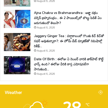
August 6, 2026
Ajna Chakra vs Brahmarandhra : ఆజ్ఞా చక్రం
వర్సెస్ బ్రహ్మరంధ్రం.. ఈ 2 పాయింట్స్‌లో బొట్టు పెడితే ఏం
జరుగుతుందో తెలుసా?
August 6, 2026
Jaggery Ginger Tea : వర్షాకాలంలో గొంతు కిచ్ కిచ్‌తో
సఫర్ అవుతున్నారా?: ఈ హోమ్ మేడ్ మ్యాజిక్‌తో నిమిషాల్లో
రిలీఫ్..
August 6, 2026
Date Of Birth : ఈరోజు ఏ నెంబర్ వారికి జాక్‌పాట్ కొట్టే
ఛాన్స్ ఉంది? ఈరోజు వీరికి కాస్త ఎమోషనల్‌గా
సాగుతుంది..
August 6, 2026
Weather
28
℃