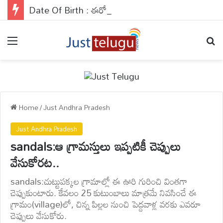
Date Of Birth : ఈరోజు ఏ నెంబర్ వారికి జాక్‌పాట్ కొట్టే ఛాన్స్ ఉంది? ఈరోజు వీరికి కాస్త ఎమోషనల్‌గా సాగుతుంది..
Menu
Se
Home
/
Just Andhra Pradesh
Just Andhra Pradesh
sandals:ఆ గ్రామస్తులు ఇప్పటికీ చెప్పులు
వేసుకోరట..
sandals:చుట్టుపక్కల గ్రామాల్లో ఈ ఊరి గురించి వింతగా
చెప్పుకుంటారు. కేవలం 25 కుటుంబాలు మాత్రమే నివసించే ఈ
గ్రామం(village)లో, చిన్న పిల్లల నుంచి పెద్దవాళ్ల వరకు ఎవరూ
చెప్పులు వేసుకోరు.