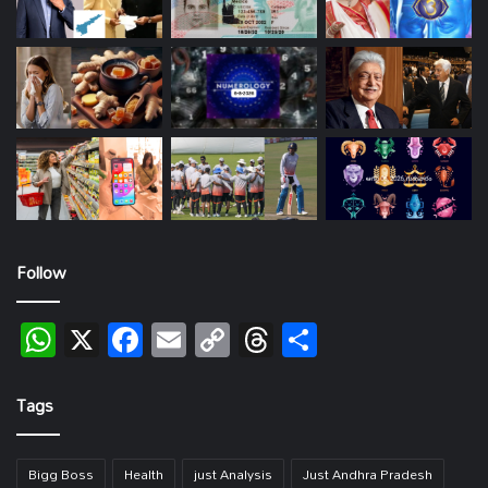
Follow
WhatsApp
X
Facebook
Email
Copy
Threads
Share
Link
Tags
Bigg Boss
Health
just Analysis
Just Andhra Pradesh