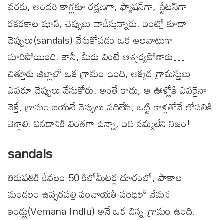
వరకు, అందరి కాళ్లకూ రక్షణగా, ఫ్యాషన్‌గా, స్టేటస్‌గా
రకరకాల షూస్, చెప్పులు వాడేస్తున్నారు. ఇంట్లో కూడా
చెప్పులు(sandals) వేసుకోవడం ఒక అలవాటుగా
మారిపోయింది. కానీ, మీరు వింటే ఆశ్చర్యపోతారు…
చిత్తూరు జిల్లాలో ఒక గ్రామం ఉంది, అక్కడ గ్రామస్తులు
ఎవరూ చెప్పులు వేసుకోరు. అంతే కాదు, ఆ ఊళ్లోకి ఎవరైనా
వెళ్తే, గ్రామం బయటే చెప్పులు వదిలేసి, ఒట్టి కాళ్లతోనే లోపలికి
వెళ్లాలి. వినడానికి వింతగా ఉన్నా, ఇది నమ్మలేని నిజం!
sandals
తిరుపతికి కేవలం 50 కిలోమీటర్ల దూరంలో, పాకాల
మండలం ఉప్పరపల్లి పంచాయతీ పరిధిలో వేమన
ఇండ్లు(Vemana Indlu) అనే ఒక చిన్న గ్రామం ఉంది.