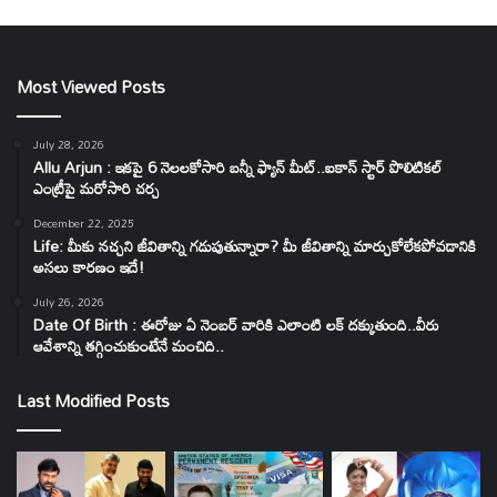
Most Viewed Posts
July 28, 2026
Allu Arjun : ఇకపై 6 నెలలకోసారి బన్నీ ఫ్యాన్ మీట్..ఐకాన్ స్టార్ పొలిటికల్
ఎంట్రీపై మరోసారి చర్చ
December 22, 2025
Life: మీకు నచ్చని జీవితాన్ని గడుపుతున్నారా? మీ జీవితాన్ని మార్చుకోలేకపోవడానికి
అసలు కారణం ఇదే!
July 26, 2026
Date Of Birth : ఈరోజు ఏ నెంబర్ వారికి ఎలాంటి లక్ దక్కుతుంది..వీరు
ఆవేశాన్ని తగ్గించుకుంటేనే మంచిది..
Last Modified Posts