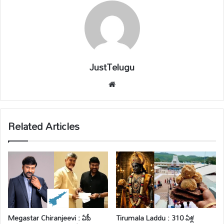
JustTelugu
We
bsi
te
Related Articles
Megastar Chiranjeevi : ఏపీ
Tirumala Laddu : 310 ఏళ్ల