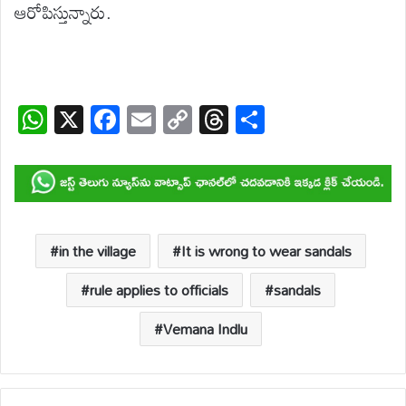
ఆరోపిస్తున్నారు.
W
X
F
E
C
T
S
h
ac
m
o
hr
h
at
e
ail
p
e
ar
s
b
y
a
e
A
o
Li
d
p
o
n
s
in the village
It is wrong to wear sandals
p
k
k
rule applies to officials
sandals
Vemana Indlu