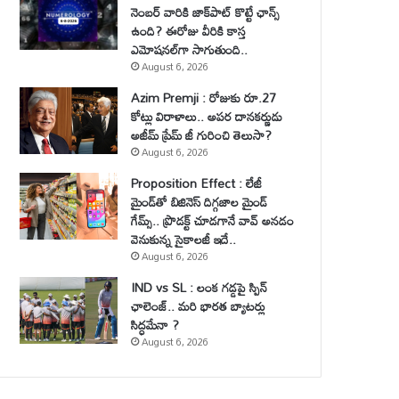
నెంబర్ వారికి జాక్‌పాట్ కొట్టే ఛాన్స్
ఉంది? ఈరోజు వీరికి కాస్త
ఎమోషనల్‌గా సాగుతుంది..
August 6, 2026
Azim Premji : రోజుకు రూ.27
కోట్లు విరాళాలు.. అపర దానకర్ణుడు
అజీమ్ ప్రేమ్ జీ గురించి తెలుసా?
August 6, 2026
Proposition Effect : లేజీ
మైండ్‌తో బిజినెస్ దిగ్గజాల మైండ్
గేమ్స్.. ప్రొడక్ట్ చూడగానే వావ్ అనడం
వెనుకున్న సైకాలజీ ఇదే..
August 6, 2026
IND vs SL : లంక గడ్డపై స్పిన్
ఛాలెంజ్.. మరి భారత బ్యాటర్లు
సిద్ధమేనా ?
August 6, 2026