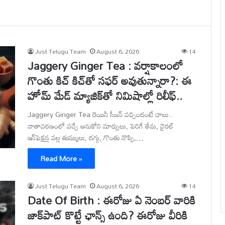
Just Telugu Team
August 6, 2026
14
Jaggery Ginger Tea : వర్షాకాలంలో
గొంతు కిచ్ కిచ్‌తో సఫర్ అవుతున్నారా?: ఈ
హోమ్ మేడ్ మ్యాజిక్‌తో నిమిషాల్లో రిలీఫ్..
Jaggery Ginger Tea రెయినీ సీజన్ వచ్చిందంటే చాలు..
వాతావరణంలో వచ్చే అనుకోని మార్పులు, పెరిగే తేమ, వైరల్
ఇన్‌ఫెక్షన్ల వల్ల తుమ్ములు, దగ్గు, గొంతు నొప్పి,…
Read More »
Just Telugu Team
August 6, 2026
14
Date Of Birth : ఈరోజు ఏ నెంబర్ వారికి
జాక్‌పాట్ కొట్టే ఛాన్స్ ఉంది? ఈరోజు వీరికి