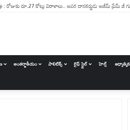
: రోజుకు రూ.27 కోట్లు విరాళాలు.. అపర దానకర్ణుడు అజీమ్ ప్రేమ్ జీ గ
ాణ
అంతర్జాతీయం
పాలిటిక్స్‌
లైఫ్ స్టైల్
హెల్త్
ఆధ్యాత్మి