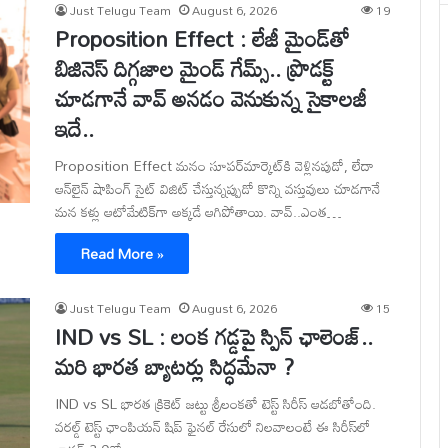
Just Telugu Team
August 6, 2026
19
Proposition Effect : లేజీ మైండ్‌తో
బిజినెస్ దిగ్గజాల మైండ్ గేమ్స్.. ప్రొడక్ట్
చూడగానే వావ్ అనడం వెనుకున్న సైకాలజీ
ఇదే..
Proposition Effect మనం సూపర్‌మార్కెట్‌కి వెళ్లినపుడో, లేదా
ఆన్‌లైన్ షాపింగ్ సైట్‌ విజిట్ చేస్తున్నప్పుడో కొన్ని వస్తువులు చూడగానే
మన కళ్లు ఆటోమేటిక్‌గా అక్కడే ఆగిపోతాయి. వావ్..ఎంత…
Read More »
Just Telugu Team
August 6, 2026
15
IND vs SL : లంక గడ్డపై స్పిన్ ఛాలెంజ్..
మరి భారత బ్యాటర్లు సిద్ధమేనా ?
IND vs SL భారత క్రికెట్ జట్టు శ్రీలంకతో టెస్ట్ సిరీస్ ఆడబోతోంది.
వరల్డ్ టెస్ట్ ఛాంపియన్ షిప్ ఫైనల్ రేసులో నిలవాలంటే ఈ సిరీస్‌లో