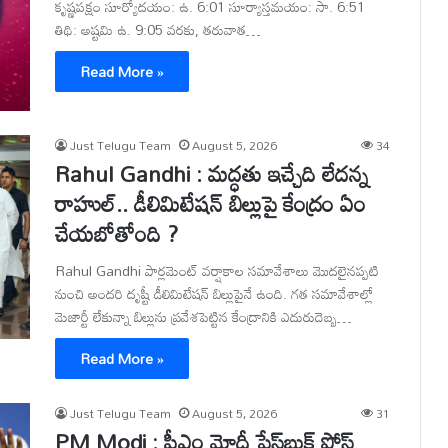
కృష్ణపక్షం సూర్యోదయం: ఉ. 6:01 సూర్యాస్తమయం: సా. 6:51
తిథి: అష్టమి ఉ. 9:05 వరకు, తరువాత…
Read More »
Just Telugu Team
August 5, 2026
34
Rahul Gandhi : మద్ధతు ఇచ్చేది లేదన్న
రాహుల్.. డీలిమిటేషన్ బిల్లుపై కేంద్రం ఏం
చేయబోతోంది ?
Rahul Gandhi పార్లమెంట్ వర్షాకాల సమావేశాలు మొదలైనప్పటి
నుంచి అందరి దృష్టీ డీలిమిటేషన్ బిల్లుపైనే ఉంది. గత సమావేశాల్లో
మెజార్టీ లేకున్నా బిల్లును ప్రవేశపెట్టిన కేంద్రానికి ఎదురుదెబ్బ…
Read More »
Just Telugu Team
August 5, 2026
31
PM Modi : పీఎం మోదీ ఫేస్‌బుక్ పోస్ట్