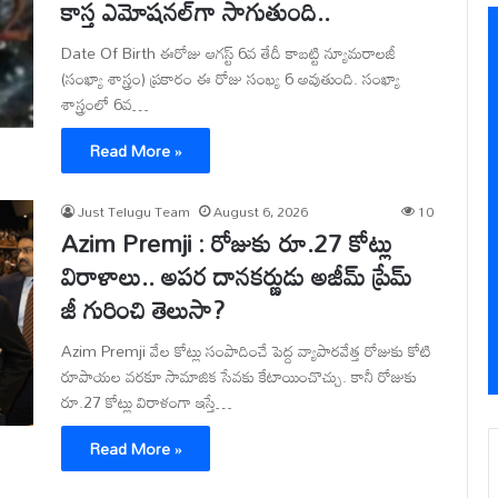
కాస్త ఎమోషనల్‌గా సాగుతుంది..
Date Of Birth ఈరోజు ఆగస్ట్ 6వ తేదీ కాబట్టి న్యూమరాలజీ
(సంఖ్యా శాస్త్రం) ప్రకారం ఈ రోజు సంఖ్య 6 అవుతుంది. సంఖ్యా
శాస్త్రంలో 6వ…
Read More »
Just Telugu Team
August 6, 2026
10
Azim Premji : రోజుకు రూ.27 కోట్లు
విరాళాలు.. అపర దానకర్ణుడు అజీమ్ ప్రేమ్
జీ గురించి తెలుసా?
Azim Premji వేల కోట్లు సంపాదించే పెద్ద వ్యాపారవేత్త రోజుకు కోటి
రూపాయల వరకూ సామాజిక సేవకు కేటాయించొచ్చు. కానీ రోజుకు
రూ.27 కోట్లు విరాళంగా ఇస్తే…
Read More »