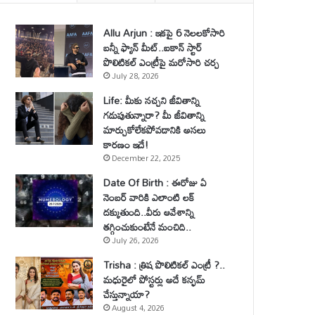
Allu Arjun : ఇకపై 6 నెలలకోసారి
బన్నీ ఫ్యాన్ మీట్..ఐకాన్ స్టార్
పొలిటికల్ ఎంట్రీపై మరోసారి చర్చ
July 28, 2026
Life: మీకు నచ్చని జీవితాన్ని
గడుపుతున్నారా? మీ జీవితాన్ని
మార్చుకోలేకపోవడానికి అసలు
కారణం ఇదే!
December 22, 2025
Date Of Birth : ఈరోజు ఏ
నెంబర్ వారికి ఎలాంటి లక్
దక్కుతుంది..వీరు ఆవేశాన్ని
తగ్గించుకుంటేనే మంచిది..
July 26, 2026
Trisha : త్రిష పొలిటికల్ ఎంట్రీ ?..
మధురైలో పోస్టర్లు అదే కన్ఫమ్
చేస్తున్నాయా?
August 4, 2026