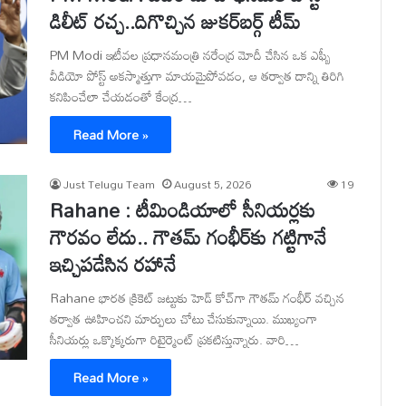
డిలీట్ రచ్చ..దిగొచ్చిన జుకర్‌బర్గ్ టీమ్
PM Modi ఇటీవల ప్రధానమంత్రి నరేంద్ర మోదీ చేసిన ఒక ఎఫ్బీ
వీడియో పోస్ట్ అకస్మాత్తుగా మాయమైపోవడం, ఆ తర్వాత దాన్ని తిరిగి
కనిపించేలా చేయడంతో కేంద్ర…
Read More »
Just Telugu Team
August 5, 2026
19
Rahane : టీమిండియాలో సీనియర్లకు
గౌరవం లేదు.. గౌతమ్ గంభీర్‌కు గట్టిగానే
ఇచ్చిపడేసిన రహానే
Rahane భారత క్రికెట్ జట్టుకు హెడ్ కోచ్‌గా గౌతమ్ గంభీర్ వచ్చిన
తర్వాత ఊహించని మార్పులు చోటు చేసుకున్నాయి. ముఖ్యంగా
సీనియర్లు ఒక్కొక్కరుగా రిటైర్మెంట్ ప్రకటిస్తున్నారు. వారి…
Read More »