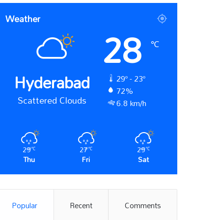
Weather
28
℃
Hyderabad
29º - 23º
72%
Scattered Clouds
6.8 km/h
29
27
29
℃
℃
℃
Thu
Fri
Sat
Popular
Recent
Comments