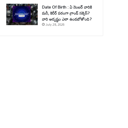
Date Of Birth : ఏ నెంబర్ వారికి
మనీ, కెరీర్ పరంగా గ్రాండ్ సక్సెస్?
వారి అదృష్టం ఎలా ఉండబోతోంది?
July 28, 2026