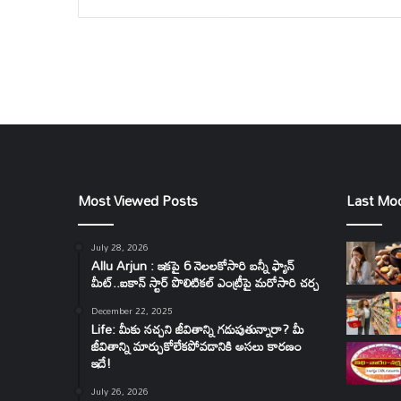
Most Viewed Posts
Last Mod
July 28, 2026
Allu Arjun : ఇకపై 6 నెలలకోసారి బన్నీ ఫ్యాన్
మీట్..ఐకాన్ స్టార్ పొలిటికల్ ఎంట్రీపై మరోసారి చర్చ
December 22, 2025
Life: మీకు నచ్చని జీవితాన్ని గడుపుతున్నారా? మీ
జీవితాన్ని మార్చుకోలేకపోవడానికి అసలు కారణం
ఇదే!
July 26, 2026