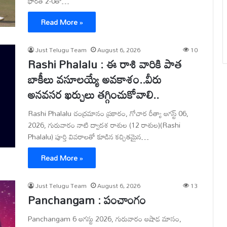
భారత్ 2-0తో…
Read More »
Just Telugu Team
August 6, 2026
10
Rashi Phalalu : ఈ రాశి వారికి పాత
బాకీలు వసూలయ్యే అవకాశం..వీరు
అనవసర ఖర్చులు తగ్గించుకోవాలి..
Rashi Phalalu చంద్రమానం ప్రకారం, గోచార రీత్యా ఆగస్ట్ 06,
2026, గురువారం నాటి ద్వాదశ రాశుల (12 రాశుల)(Rashi
Phalalu) పూర్తి వివరాలతో కూడిన కచ్చితమైన…
Read More »
Just Telugu Team
August 6, 2026
13
Panchangam : పంచాంగం
Panchangam 6 ఆగస్టు 2026, గురువారం ఆషాఢ మాసం,