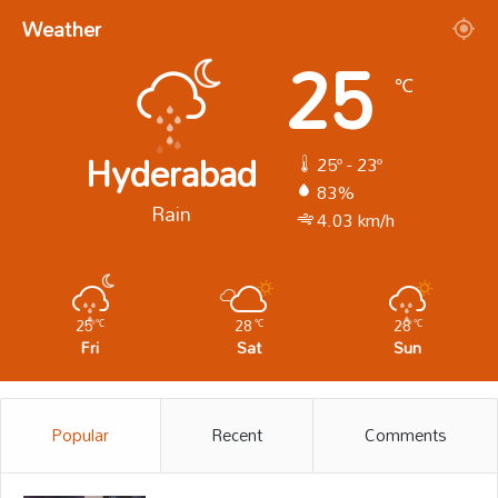
Weather
25
℃
Hyderabad
25º - 23º
83%
Rain
4.03 km/h
25
28
28
℃
℃
℃
Fri
Sat
Sun
Popular
Recent
Comments