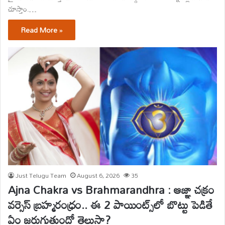
చూస్తాం.…
Read More »
Just Telugu Team
August 6, 2026
35
Ajna Chakra vs Brahmarandhra : ఆజ్ఞా చక్రం
వర్సెస్ బ్రహ్మరంధ్రం.. ఈ 2 పాయింట్స్‌లో బొట్టు పెడితే
ఏం జరుగుతుందో తెలుసా?