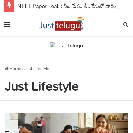
NEET Paper Leak : నీట్ పేపర్ లీక్ కేసులో షాకింగ్ నిజాలు ..మాస్టర్ మైండ్స్‌తో ప్రూఫ్ రీడర్ల స్కెచ్
Menu
Se
Home
/
Just Lifestyle
Just Lifestyle