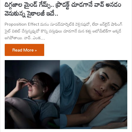
దిగ్గజాల మైండ్ గేమ్స్.. ప్రొడక్ట్ చూడగానే వావ్ అనడం
వెనుకున్న సైకాలజీ ఇదే..
Proposition Effect మనం సూపర్‌మార్కెట్‌కి వెళ్లినపుడో, లేదా ఆన్‌లైన్ షాపింగ్
సైట్‌ విజిట్ చేస్తున్నప్పుడో కొన్ని వస్తువులు చూడగానే మన కళ్లు ఆటోమేటిక్‌గా అక్కడే
ఆగిపోతాయి. వావ్..ఎంత…
Read More »