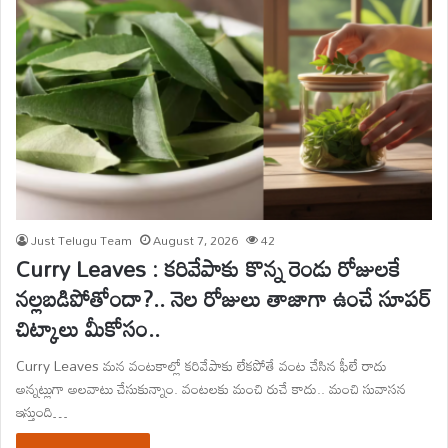
Just Telugu Team
August 7, 2026
42
Curry Leaves : కరివేపాకు కొన్న రెండు రోజులకే
నల్లబడిపోతోందా?.. నెల రోజులు తాజాగా ఉంచే సూపర్
చిట్కాలు మీకోసం..
Curry Leaves మన వంటకాల్లో కరివేపాకు లేకపోతే వంట చేసిన ఫీలే రాదు
అన్నట్లుగా అలవాటు చేసుకున్నాం. వంటలకు మంచి రుచే కాదు.. మంచి సువాసన
ఇస్తుంది…