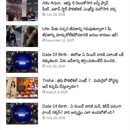
Allu Arjun : ఇకపై 6 నెలలకోసారి బన్నీ ఫ్యాన్
మీట్..ఐకాన్ స్టార్ పొలిటికల్ ఎంట్రీపై మరోసారి చర్చ
July 28, 2026
Life: మీకు నచ్చని జీవితాన్ని గడుపుతున్నారా? మీ
జీవితాన్ని మార్చుకోలేకపోవడానికి అసలు కారణం ఇదే!
December 22, 2025
Date Of Birth : ఈరోజు ఏ నెంబర్ వారికి ఎలాంటి లక్
దక్కుతుంది..వీరు ఆవేశాన్ని తగ్గించుకుంటేనే మంచిది..
July 26, 2026
Trisha : త్రిష పొలిటికల్ ఎంట్రీ ?.. మధురైలో పోస్టర్లు
అదే కన్ఫమ్ చేస్తున్నాయా?
August 4, 2026
Date Of Birth : ఏ నెంబర్ వారికి మనీ, కెరీర్ పరంగా
గ్రాండ్ సక్సెస్? వారి అదృష్టం ఎలా ఉండబోతోంది?
July 28, 2026