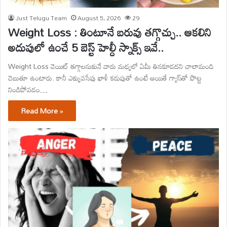
Just Telugu Team
August 5, 2026
29
Weight Loss : తింటూనే బరువు తగ్గొచ్చు.. ఆకలిని
అదుపులో ఉంచే 5 బెస్ట్ హెల్దీ స్నాక్స్ ఇవే..
Weight Loss వెయిట్ తగ్గాలనుకునే వారు మధ్యలో ఏమీ తినకూడదని చాలామంది
చెబుతూ ఉంటారు. కానీ ఎక్కువసేపు ఖాళీ కడుపుతో ఉంటే అయితే గ్యాస్‌తో పొట్ట
నిండిపోవడం…
Read More »