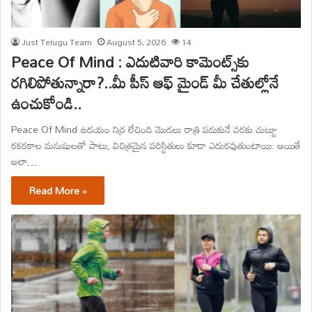
Just Telugu Team
August 5, 2026
14
Peace Of Mind : ఎదుటివారి కామెంట్స్‌కు
రగిలిపోతున్నారా?..మీ పీస్ ఆఫ్ మైండ్ మీ చేతుల్లోనే
ఉంచుకోండి..
Peace Of Mind ఉదయం నిద్ర లేచింది మొదలు రాత్రి పడుకునే వరకు చుట్టూ
రకరకాల మనుషులతో పాటు, విచిత్రమైన పరిస్థితులు కూడా ఎదురవుతుంటాయి. అయితే
అలా…
Read More »