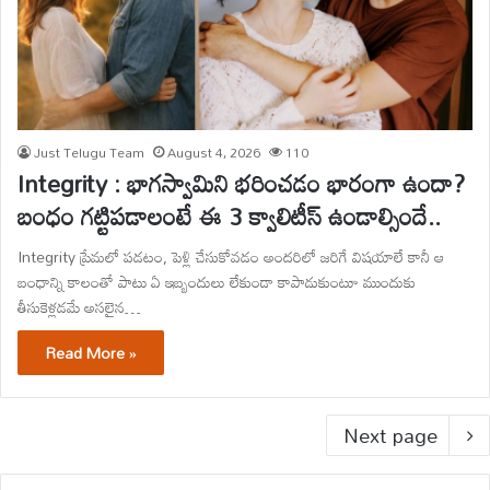
Just Telugu Team
August 4, 2026
110
Integrity : భాగస్వామిని భరించడం భారంగా ఉందా?
బంధం గట్టిపడాలంటే ఈ 3 క్వాలిటీస్ ఉండాల్సిందే..
Integrity ప్రేమలో పడటం, పెళ్లి చేసుకోవడం అందరిలో జరిగే విషయాలే కానీ ఆ
బంధాన్ని కాలంతో పాటు ఏ ఇబ్బందులు లేకుండా కాపాడుకుంటూ ముందుకు
తీసుకెళ్లడమే అసలైన…
Read More »
Next page