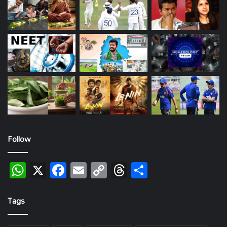
Follow
WhatsApp
X
Facebook
Email
Copy
Threads
Share
Link
Tags