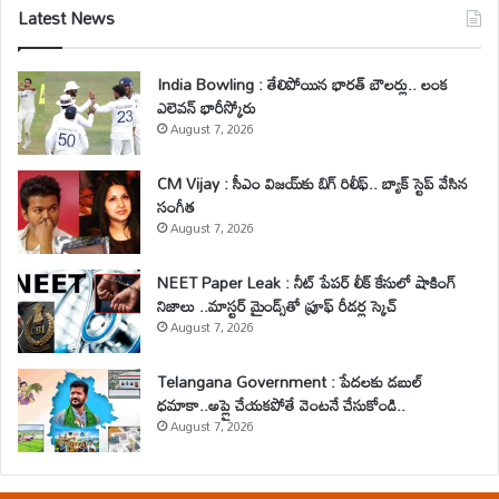
Latest News
India Bowling : తేలిపోయిన భారత్ బౌలర్లు.. లంక
ఎలెవన్ భారీస్కోరు
August 7, 2026
CM Vijay : సీఎం విజయ్‌కు బిగ్ రిలీఫ్.. బ్యాక్ స్టెప్ వేసిన
సంగీత
August 7, 2026
NEET Paper Leak : నీట్ పేపర్ లీక్ కేసులో షాకింగ్
నిజాలు ..మాస్టర్ మైండ్స్‌తో ప్రూఫ్ రీడర్ల స్కెచ్
August 7, 2026
Telangana Government : పేదలకు డబుల్
ధమాకా..అప్లై చేయకపోతే వెంటనే చేసుకోండి..
August 7, 2026