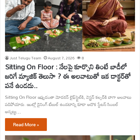
Just Telugu Team
August 7, 2026
8
Sitting On Floor : నేలపై కూర్చొని తింటే బాడీలో
జరిగే మ్యాజిక్ తెలుసా ? ఈ అలవాటుతో ఇక డాక్టర్‌తో
పనే ఉండదు..
Sitting On Floor ఇప్పుడంతా మోడరన్ లైఫ్‌స్టైల్‌కి, వెస్ట్రన్ కల్చర్‌కి బాగా అలవాటు
పడిపోయారు. ఇంట్లో డైనింగ్ టేబుల్ ఉండటాన్ని కూడా అదొక స్టేటస్ సింబల్
అన్నట్టు…
Read More »