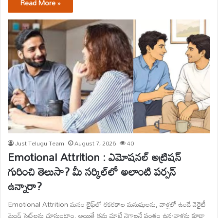
Read More »
Just Telugu Team
August 7, 2026
40
Emotional Attrition : ఎమోషనల్ అట్రిషన్
గురించి తెలుసా? మీ సర్కిల్‌లో అలాంటి పర్సన్
ఉన్నారా?
Emotional Attrition మనం లైఫ్‌లో రకరకాల మనుషులను, వాళ్లలో ఉండే వెరైటీ
మైండ్ సెట్‌లను చూస్తుంటాం. అయితే తమ మాటే నెగ్గాలనే పంతం ఉన్నవాళ్లను కూడా