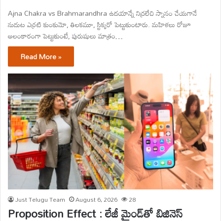
Ajna Chakra vs Brahmarandhra ఉదయాన్నే నిద్రలేచి స్నానం చేయగానే
నుదుట ఎర్రటి కుంకుమో, తిలకమూ, స్టిక్కరో పెట్టుకుంటారు. మహిళలు రోజూ
అలంకారంగా పెట్టుకుంటే, పురుషులు మాత్రం…
Read More »
Just Telugu Team
August 6, 2026
28
Proposition Effect : లేజీ మైండ్‌తో బిజినెస్