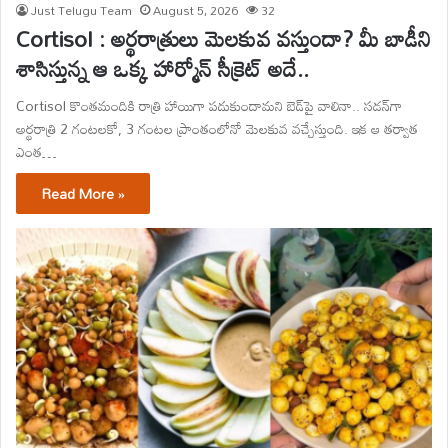
Just Telugu Team
August 5, 2026
32
Cortisol : అర్థరాత్రులు మెలకువ వస్తుందా? మీ బాడీని
శాసిస్తున్న ఆ ఒక్క హార్మోన్ సీక్రెట్ అదే..
Cortisol కొంతమందికి రాత్రి హాయిగా పడుకుందామని బెడ్‌పై వాలినా.. సడన్‌గా
అర్థరాత్రి 2 గంటలకో, 3 గంటల ప్రాంతంలోనో మెలకువ వచ్చేస్తుంది. ఇక ఆ తర్వాత
ఎంత…
Read More »