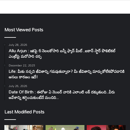
Most Viewed Posts
July 28, 2026
Allu Arjun : ఇకపై 6 నెలలకోసారి బన్నీ ఫ్యాన్ మీట్..ఐకాన్ స్టార్ పొలిటికల్
ఎంట్రీపై మరోసారి చర్చ
December 22, 2025
Life: మీకు నచ్చని జీవితాన్ని గడుపుతున్నారా? మీ జీవితాన్ని మార్చుకోలేకపోవడానికి
అసలు కారణం ఇదే!
July 26, 2026
Date Of Birth : ఈరోజు ఏ నెంబర్ వారికి ఎలాంటి లక్ దక్కుతుంది..వీరు
ఆవేశాన్ని తగ్గించుకుంటేనే మంచిది..
Last Modified Posts