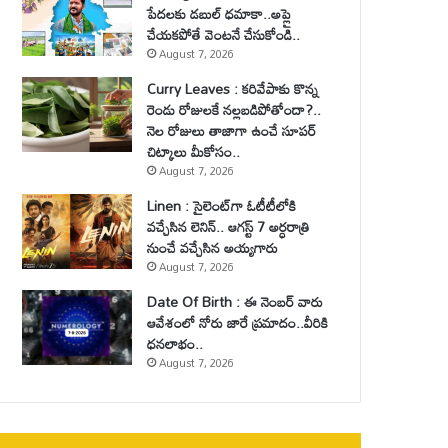
పేదలకు డబుల్ ధమాకా..అప్లై
చేయకపోతే వెంటనే చేసుకోండి..
August 7, 2026
Curry Leaves : కరివేపాకు కొన్న
రెండు రోజులకే నల్లబడిపోతోందా?..
నెల రోజులు తాజాగా ఉంచే సూపర్
చిట్కాలు మీకోసం..
August 7, 2026
Linen : సైలెంట్‌గా ఓటీటీలోకి
వచ్చేసిన లెనిన్.. ఆగస్ట్ 7 అర్ధరాత్రి
నుంచే వచ్చేసిన అయ్యగారు
August 7, 2026
Date Of Birth : ఈ నెంబర్ వారు
ఆవేశంలో నోరు జారే ప్రమాదం..వీరికి
ధనలాభం..
August 7, 2026