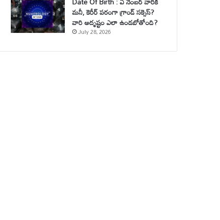
Date Of Birth : ఏ నెంబర్ వారికి
మనీ, కెరీర్ పరంగా గ్రాండ్ సక్సెస్?
వారి అదృష్టం ఎలా ఉండబోతోంది?
July 28, 2026