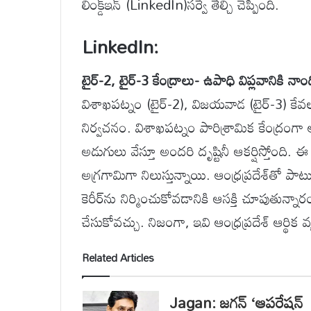
లింక్డ్‌ఇన్ (LinkedIn)సర్వే తేల్చి చెప్పింది.
LinkedIn:
టైర్-2, టైర్-3 కేంద్రాలు- ఉపాధి విప్లవానికి నాంద
విశాఖపట్నం (టైర్-2), విజయవాడ (టైర్-3) కేవలం ప
నిర్వచనం. విశాఖపట్నం పారిశ్రామిక కేంద్ర
అడుగులు వేస్తూ అందరి దృష్టినీ ఆకర్షిస్తోంది.
అగ్రగామిగా నిలుస్తున్నాయి. ఆంధ్రప్రదేశ్‌తో 
కెరీర్‌ను నిర్మించుకోవడానికి ఆసక్తి చూపుతున్న
చేసుకోవచ్చు. నిజంగా, ఇవి ఆంధ్రప్రదేశ్ ఆర్థిక వ్య
Related Articles
Jagan: జగన్ ‘ఆపరేషన్