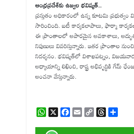
ఆంధ్రప్రదేశ్‌కు ఉజ్వల భవిష్యత్..
ప్రస్తుతం అధికారంలో ఉన్న కూటమి ప్రభుత్వం వి
సారించింది. ఐటీ కార్యకలాపాలు, ఫార్మా కార్యక
ఈ ప్రాంతాలలో అపారమైన అవకాశాలు, అద్భు
నిపుణులు వివరిస్తున్నారు. ఇతర ప్రాంతాల నుంచి
నిదర్శనం. భవిష్యత్‌లో విశాఖపట్నం, విజయవాడ ప్ర
అధ్యాయాన్ని లిఖించి, రాష్ట్ర అభివృద్ధికి గేమ్ ఛ
అంచనా వేస్తున్నారు.
W
X
F
E
C
T
S
h
ac
m
o
hr
h
at
e
ail
p
e
ar