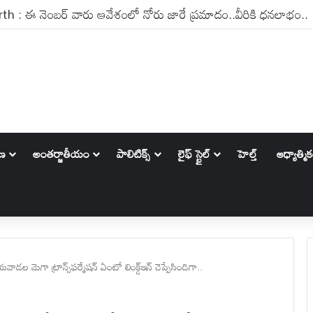
్ట్ కోచ్‌గా గంభీర్ ఔట్ ?..లంక టూర్‌తో డిసైడ్ కానున్న ఫ్యూచర్
ాణ
అంతర్జాతీయం
పాలిటిక్స్‌
లైఫ్ స్టైల్
హెల్త్
ఆధ్యాత్మి
ల మెగా ట్రాన్స్‌ఫర్మేషన్ ఏంటో లింక్డ్ఇన్ చెప్పేసిందిగా..