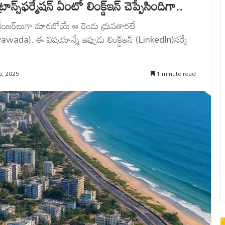
్‌ఫర్మేషన్ ఏంటో లింక్డ్ఇన్ చెప్పేసిందిగా..
్ ఛేంజర్‌లుగా మారబోయే ఆ రెండు ధ్రువతారలే
a). ఈ విషయాన్నే ఇప్పుడు లింక్డ్‌ఇన్ (LinkedIn)సర్వే
6, 2025
1 minute read