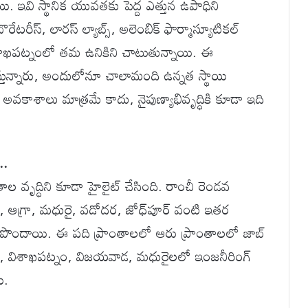
ి. ఇవి స్థానిక యువతకు పెద్ద ఎత్తున ఉపాధిని
బొరేటరీస్, లారస్ ల్యాబ్స్, అలెంబిక్ ఫార్మాస్యూటికల్
విశాఖపట్నంలో తమ ఉనికిని చాటుతున్నాయి. ఈ
స్తున్నారు, అందులోనూ చాలామంది ఉన్నత స్థాయి
 అవకాశాలు మాత్రమే కాదు, నైపుణ్యాభివృద్ధికి కూడా ఇది
..
రాంతాల వృద్ధిని కూడా హైలైట్ చేసింది. రాంచీ రెండవ
ట్, ఆగ్రా, మధురై, వడోదర, జోధ్‌పూర్ వంటి ఇతర
ంపు పొందాయి. ఈ పది ప్రాంతాలలో ఆరు ప్రాంతాలలో జాబ్
యంగా, విశాఖపట్నం, విజయవాడ, మధురైలలో ఇంజనీరింగ్
ి.