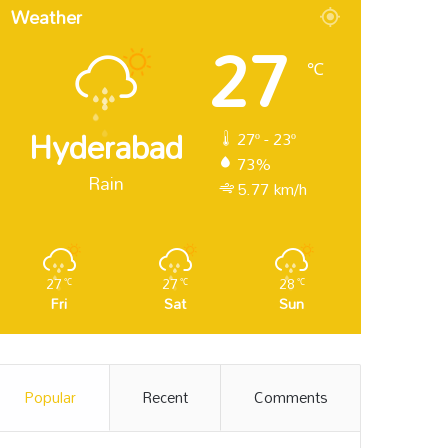
Weather
27
℃
Hyderabad
27º - 23º
73%
Rain
5.77 km/h
27
27
28
℃
℃
℃
Fri
Sat
Sun
Popular
Recent
Comments