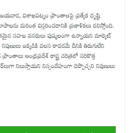
జయవాడ, విశాఖపట్నం ప్రాంతాలపై ప్రత్యేక దృష్టి
లాపాలను మరింత విస్తరించడానికి ప్రణాళికలు రచిస్తోంది.
తమైన సహజ వనరులు పుష్కలంగా ఉన్నాయని మార్కెట్
 నిపుణులు ఇక్కడికి వలస రావడమే దీనికి తిరుగులేని
ాంతాలు ఆంధ్రప్రదేశ్ రాష్ట్ర చరిత్రలో సరికొత్త
ేంజర్‌లుగా నిలుస్తాయని నిస్సందేహంగా చెప్పొచ్చని నిపుణులు