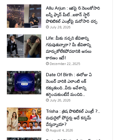
Allu Arjun : ఇకపై 6 నెలలకోసారి
బన్నీ ఫ్యాన్ మీట్..ఐకాన్ స్టార్
పొలిటికల్ ఎంట్రీపై మరోసారి చర్చ
July 28, 2026
Life: మీకు నచ్చని జీవితాన్ని
గడుపుతున్నారా? మీ జీవితాన్ని
మార్చుకోలేకపోవడానికి అసలు
కారణం ఇదే!
December 22, 2025
Date Of Birth : ఈరోజు ఏ
నెంబర్ వారికి ఎలాంటి లక్
దక్కుతుంది..వీరు ఆవేశాన్ని
తగ్గించుకుంటేనే మంచిది..
July 26, 2026
Trisha : త్రిష పొలిటికల్ ఎంట్రీ ?..
మధురైలో పోస్టర్లు అదే కన్ఫమ్
చేస్తున్నాయా?
August 4, 2026