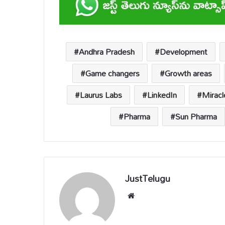
s
b
y
a
e
A
o
Li
d
p
o
n
s
Andhra Pradesh
Development
p
k
k
Game changers
Growth areas
Laurus Labs
LinkedIn
Mirac
Pharma
Sun Pharma
JustTelugu
We
bsi
te