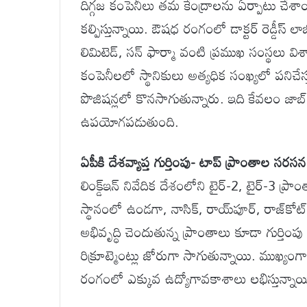
దిగ్గజ కంపెనీలు తమ కేంద్రాలను ఏర్పాటు చేశాయ
కల్పిస్తున్నాయి. ఔషధ రంగంలో డాక్టర్ రెడ్డీస్ లా
లిమిటెడ్, సన్ ఫార్మా వంటి ప్రముఖ సంస్థలు 
కంపెనీలలో స్థానికులు అత్యధిక సంఖ్యలో పనిచే
పొజిషన్లలో కొనసాగుతున్నారు. ఇది కేవలం జాబ్
ఉపయోగపడుతుంది.
ఏపీకి దేశవ్యాప్త గుర్తింపు- టాప్ ప్రాంతాల సరసన
లింక్డ్‌ఇన్ నివేదిక దేశంలోని టైర్-2, టైర్-3 ప్
స్థానంలో ఉండగా, నాసిక్, రాయ్‌పూర్, రాజ్‌కో
అభివృద్ధి చెందుతున్న ప్రాంతాలు కూడా గుర్తి
రిక్రూట్మెంట్లు జోరుగా సాగుతున్నాయి. ముఖ్
రంగంలో ఎక్కువ ఉద్యోగావకాశాలు లభిస్తున్నాయ