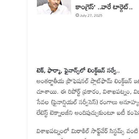
కాంగ్రెస్’ ..వారే టార్గెట్..
July 27, 2025
టెక్, ఫార్మా, ఫైనాన్స్‌లో లింక్డ్‌ఇన్ సర్వే..
అంతర్జాతీయ ప్రొఫెషనల్ ప్లాట్‌ఫామ్ లింక్డ్‌ఇన
చూశాయి. ఈ రిపోర్ట్ ప్రకారం, విశాఖపట్నం, వి
సేవల (ఫైనాన్షియల్ సర్వీసెస్) రంగాలు అనూహ్యం
లేటెస్ట్ టెక్నాలజీని అందిపుచ్చుకుంటూ ఐటీ కంప
విశాఖపట్నంలో మిరాకిల్ సాఫ్ట్‌వేర్ సిస్టమ్స్ వ