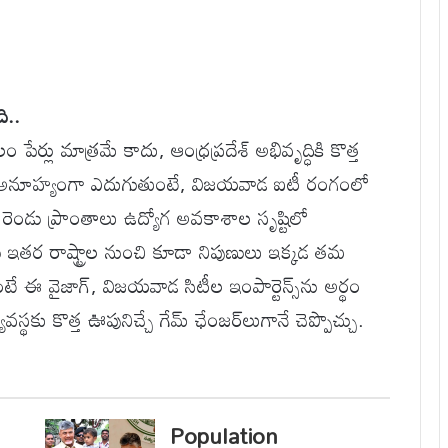
ి..
ేర్లు మాత్రమే కాదు, ఆంధ్రప్రదేశ్ అభివృద్ధికి కొత్త
ంగా అనూహ్యంగా ఎదుగుతుంటే, విజయవాడ ఐటీ రంగంలో
 ఈ రెండు ప్రాంతాలు ఉద్యోగ అవకాశాల సృష్టిలో
పాటు ఇతర రాష్ట్రాల నుంచి కూడా నిపుణులు ఇక్కడ తమ
ారంటే ఈ వైజాగ్, విజయవాడ సిటీల ఇంపార్టెన్స్‌ను అర్థం
వస్థకు కొత్త ఊపునిచ్చే గేమ్ ఛేంజర్‌లుగానే చెప్పొచ్చు.
Population