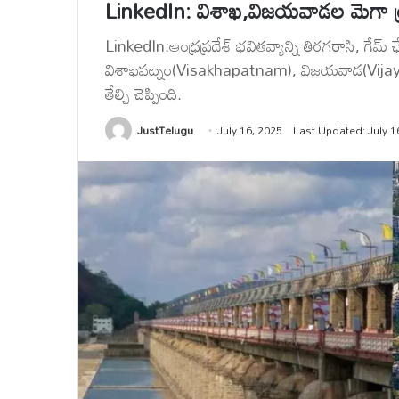
LinkedIn: విశాఖ,విజయవాడల మెగా ట్రాన్స
LinkedIn:ఆంధ్రప్రదేశ్ భవితవ్యాన్ని తిరగరాసి, గేమ
విశాఖపట్నం(Visakhapatnam), విజయవాడ(Vijayawad
తేల్చి చెప్పింది.
JustTelugu
July 16, 2025
Last Updated: July 1