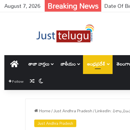
Breaking News
August 7, 2026
Gambhir : టెస
హోమ్
తాజా వార్తలు
జాతీయం
ఆంధ్రప్రదేశ్
తెలంగ
Random Article
Switch skin
Follow
Home
/
Just Andhra Pradesh
/
LinkedIn: విశాఖ,విజయవాడ
Just Andhra Pradesh