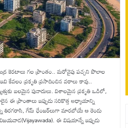
ుద్ర కెరటాలు గల ప్రాంతం.. మరోవైపు పచ్చని పొలాల
ఇవి కేవలం ప్రకృతి ప్రసాదించిన వరాలు కావు..
్తుకు బలమైన పునాదులు. విశాలమైన ప్రకృతి ఒడిలో,
లైన ఈ ప్రాంతాలు ఇప్పుడు సరికొత్త అధ్యాయాన్ని
న్ని తిరగరాసి, గేమ్ ఛేంజర్‌లుగా మారబోయే ఆ రెండు
 విజయవాడ(Vijayawada). ఈ విషయాన్నే ఇప్పుడు