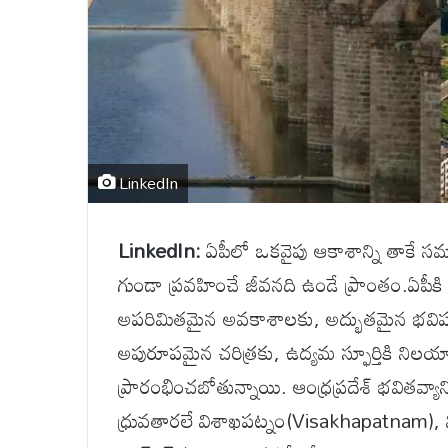
LinkedIn
LinkedIn:
ఏపీలో ఒకవైపు ఆకాశాన్ని తాకే సమ
గుండా ప్రవహించే జీవనది ఉండే ప్రాంతం.ఏపీకి 
అపరిమితమైన అవకాశాలకు, అద్భుతమైన భవిష్యత
అపురూపమైన చరిత్రకు, ఉద్యమ స్ఫూర్తికి నిలయా
ప్రారంభించబోతున్నాయి. ఆంధ్రప్రదేశ్ భవితవ్యా
ధ్రువతారలే విశాఖపట్నం(Visakhapatnam),