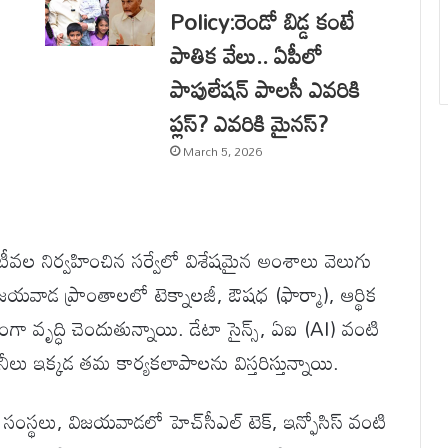
Policy:రెండో బిడ్డ కంటే
పాతిక వేలు.. ఏపీలో
పాపులేషన్ పాలసీ ఎవరికి
ప్లస్? ఎవరికి మైనస్?
March 5, 2026
్ ఇటీవల నిర్వహించిన సర్వేలో విశేషమైన అంశాలు వెలుగు
జయవాడ ప్రాంతాలలో టెక్నాలజీ, ఔషధ (ఫార్మా), ఆర్థిక
గా వృద్ధి చెందుతున్నాయి. డేటా సైన్స్, ఏఐ (AI) వంటి
ెనీలు ఇక్కడ తమ కార్యకలాపాలను విస్తరిస్తున్నాయి.
ంటి సంస్థలు, విజయవాడలో హెచ్‌సీఎల్ టెక్, ఇన్ఫోసిస్ వంటి