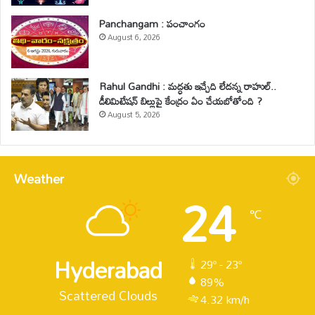
Panchangam : పంచాంగం
August 6, 2026
Rahul Gandhi : మద్ధతు ఇచ్చేది లేదన్న రాహుల్..
డీలిమిటేషన్ బిల్లుపై కేంద్రం ఏం చేయబోతోంది ?
August 5, 2026
Weather
24
℃
Hyderabad
29º - 23º
89%
Scattered Clouds
4.32 km/h