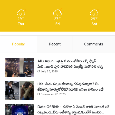
29
27
29
℃
℃
℃
Thu
Fri
Sat
Popular
Recent
Comments
Allu Arjun : ఇకపై 6 నెలలకోసారి బన్నీ ఫ్యాన్
మీట్..ఐకాన్ స్టార్ పొలిటికల్ ఎంట్రీపై మరోసారి చర్చ
July 28, 2026
Life: మీకు నచ్చని జీవితాన్ని గడుపుతున్నారా? మీ
జీవితాన్ని మార్చుకోలేకపోవడానికి అసలు కారణం ఇదే!
December 22, 2025
Date Of Birth : ఈరోజు ఏ నెంబర్ వారికి ఎలాంటి లక్
దక్కుతుంది..వీరు ఆవేశాన్ని తగ్గించుకుంటేనే మంచిది..