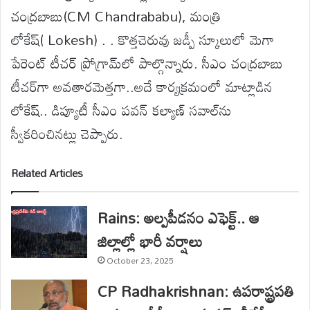
చంద్రబాబు(
CM Chandrababu
), మంత్రి
లోకేష్(
Lokesh
) .
. కొత్తచెరువు జడ్పీ
స్కూలులో
మెగా
పేరెంట్ టీచర్ ప్రోగ్రామ్‌లో పాల్గొన్నారు.
సీఎం
చంద్రబాబు
టీచర్‌గా అవతారమెత్త
గా..అదే కార్యక్రమంలో మాట్లాడిన
లోకేష్..
డిప్యూటీ సీఎం పవన్ కల్యాణ్ సవాల్‌ను
స్వీకరించ
ినట్లు
చెప్పారు
.
Related Articles
Rains: అల్పపీడనం ఎఫెక్ట్.. ఆ
జిల్లాల్లో భారీ వర్షాలు
October 23, 2025
CP Radhakrishnan: ఉపరాష్ట్రపతి