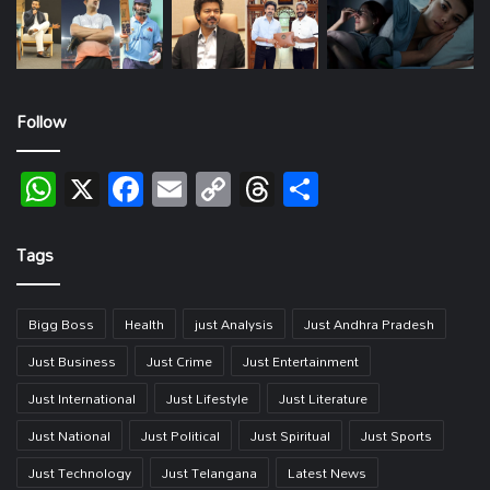
Follow
WhatsApp
X
Facebook
Email
Copy
Threads
Share
Link
Tags
Bigg Boss
Health
just Analysis
Just Andhra Pradesh
Just Business
Just Crime
Just Entertainment
Just International
Just Lifestyle
Just Literature
Just National
Just Political
Just Spiritual
Just Sports
Just Technology
Just Telangana
Latest News