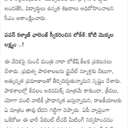
అందజేసి
,
విద్యార్థులు
ఉన్నత
శిఖరాలు
అధిరోహించాలని
సీఎం
ఆకాంక్షించారు
.
పవన్
కళ్యాణ్
ఛాలెంజ్
స్వీకరించిన
లోకేశ్
:
కోటి
మొక్కల
లక్ష్యం ..
!
ఈ
వేదికపై
నుంచే
మంత్రి
నారా
లోకే
ష్
కీలక
ప్రకటనలు
చేశారు
.
ప్రభుత్వ
పాఠశాలలను
ప్రైవేట్
స్కూళ్లకు
దీ
టుగా
,
అత్యున్నత
ప్రమాణాలతో
తీర్చిదిద్దుతున్నామని
స్పష్టం
చేశారు
.
పాఠశాలల్లో
కేవలం
అకడమిక్స్
మాత్రమే
కాకుండా
,
క్రీడలు
,
యోగా
వంటి
వాటికీ
ప్రాధాన్యత
ఇస్తున్నామని
,
రాజకీయాలకు
ఏ
మాత్రం
తావు
లేదని
గట్టిగా
చెప్పారు
.
ఏపీ
వ్యాప్తంగా
ఒకేరోజు
ఈ
భారీ
పేరెంట్
టీచర్
మీటింగ్
నిర్వహించడం