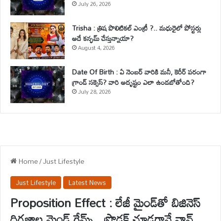
July 26, 2026
Trisha : త్రిష పొలిటికల్ ఎంట్రీ ?.. మధురైలో పోస్టర్లు
అదే కన్ఫమ్ చేస్తున్నాయా?
August 4, 2026
Date Of Birth : ఏ నెంబర్ వారికి మనీ, కెరీర్ పరంగా
గ్రాండ్ సక్సెస్? వారి అదృష్టం ఎలా ఉండబోతోంది?
July 28, 2026