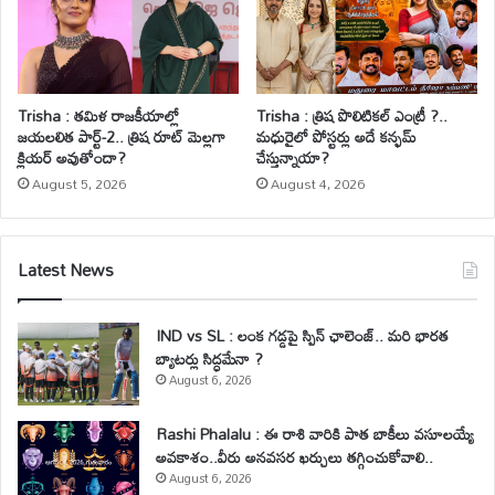
Trisha : తమిళ రాజకీయాల్లో
Trisha : త్రిష పొలిటికల్ ఎంట్రీ ?..
జయలలిత పార్ట్-2.. త్రిష రూట్ మెల్లగా
మధురైలో పోస్టర్లు అదే కన్ఫమ్
క్లియర్ అవుతోందా?
చేస్తున్నాయా?
August 5, 2026
August 4, 2026
Latest News
IND vs SL : లంక గడ్డపై స్పిన్ ఛాలెంజ్.. మరి భారత
బ్యాటర్లు సిద్ధమేనా ?
August 6, 2026
Rashi Phalalu : ఈ రాశి వారికి పాత బాకీలు వసూలయ్యే
అవకాశం..వీరు అనవసర ఖర్చులు తగ్గించుకోవాలి..
August 6, 2026