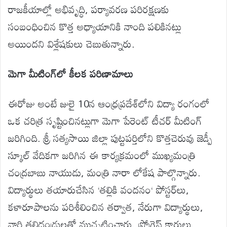
రాజకీయాల్లో
అభివృద్ధి
,
పర్యావరణ
పరిరక్షణకు
సంబంధించిన
కొత్త
అధ్యాయానికి
నాంది
పలికి
నట్లు
అయిందని
విశ్లేషకులు
చెబుతున్నారు
.
మెగా
మీటింగ్‌లో
కీలక
పరిణామాలు
ఈరోజు
అంటే
జులై
10న
ఆంధ్రప్రదేశ్‌లోని
విద్యా
రంగంలో
ఒక
చరిత్ర
సృష్టించినట్లుగా
మెగా
పేరెంట్
టీచర్
మీటింగ్
జరిగింది
.
శ్రీ
సత్యసాయి
జిల్లా
పుట్టపర్తిలోని
కొత్తచెరువు
జెడ్పీ
స్కూల్
వేదికగా
జరిగిన
ఈ
కార్యక్రమంలో
ముఖ్యమంత్రి
చంద్రబాబు
నాయుడు
,
మంత్రి
నారా
లోకే
ష
పాల్గొన్నారు
.
విద్యార్థులు
తయారుచేసిన
‘
తల్లికి
వందనం
‘
పోస్టర్‌లు
,
కళారూపాలను
పరిశీలించిన
తర్వాత
,
నేరుగా
విద్యార్థులు
,
వారి
తల్లిదండ్రులతో
ముచ్చటించారు
.
ప్రోగ్రెస్
కార్డులు