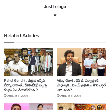
JustTelugu
We
bsi
te
Related Articles
Rahul Gandhi : మద్ధతు ఇచ్చేది
Vijay Govt : జెన్ జీ, విద్యార్థులకే
లేదన్న రాహుల్.. డీలిమిటేషన్ బిల్లుపై
ప్రాధాన్యత ..విజయ్ ప్రభుత్వం తొలి బడ్జెట్
కేంద్రం ఏం చేయబోతోంది ?
ఎలా ఉంది?
August 5, 2026
August 5, 2026