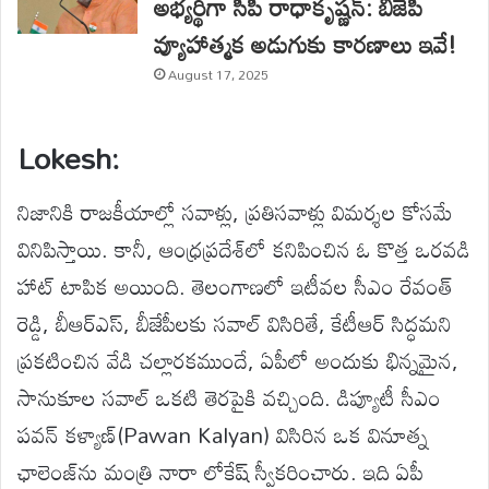
అభ్యర్థిగా సీపీ రాధాకృష్ణన్: బీజేపీ
వ్యూహాత్మక అడుగుకు కారణాలు ఇవే!
August 17, 2025
Lokesh
:
నిజానికి
రాజకీయాల్లో
సవాళ్లు
,
ప్రతిసవాళ్లు
విమర్శల
కోసమే
వినిపిస్తాయి
.
కానీ
,
ఆంధ్రప్రదేశ్‌లో
కనిపించిన
ఓ
కొత్త
ఒరవడి
హాట్ టాపిక అయింది
.
తెలంగాణలో
ఇటీవల
సీఎం
రేవంత్
రెడ్డి
,
బీఆర్ఎస్
,
బీజేపీలకు
సవాల్
విసిరితే
,
కేటీఆర్
సిద్ధమని
ప్రకటించిన
వేడి
చల్లారకముందే
,
ఏపీలో
అందుకు
భిన్నమైన
,
సానుకూల
సవాల్
ఒకటి
తెరపైకి
వచ్చింది
.
డిప్యూటీ
సీఎం
పవన్
కళ్యాణ్
(
Pawan Kalyan
)
విసిరిన
ఒక
వినూత్న
ఛాలెంజ్‌ను
మంత్రి
నారా
లోకే
ష్
స్వీకరించ
రు
.
ఇది
ఏపీ