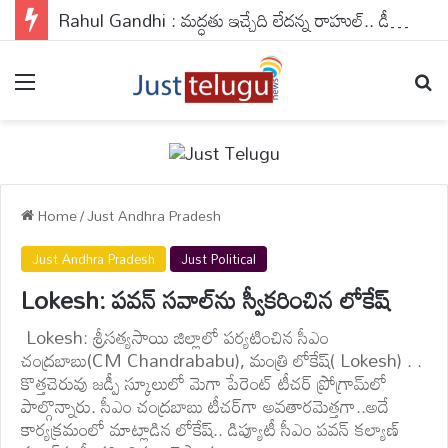
Rahul Gandhi : మద్ధతు ఇచ్చేది లేదన్న రాహుల్.. డీలిమిటేషన్ బిల్లుపై కేంద్రం ఏం చేయబోతోంది ?
Menu
Se
Home
/
Just Andhra Pradesh
Just Andhra Pradesh
Just Political
Lokesh: పవన్ సవాల్‌ను స్వీకరించిన లోకేష్
Lokesh: శ్రీసత్యసాయి జిల్లాలో పర్యటించిన సీఎం
చంద్రబాబు(CM Chandrababu), మంత్రి లోకేష్( Lokesh) . .
కొత్తచెరువు జడ్పీ స్కూలులో మెగా పేరెంట్ టీచర్ ప్రోగ్రామ్‌లో
పాల్గొన్నారు. సీఎం చంద్రబాబు టీచర్‌గా అవతారమెత్తగా..అదే
కార్యక్రమంలో మాట్లాడిన లోకేష్.. డిప్యూటీ సీఎం పవన్ కల్యాణ్