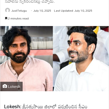
సవాల్‌ను స్వీకరించినట్లు చెప్పారు.
JustTelugu
July 10, 2025
Last Updated: July 10, 2025
2 minutes read
Lokesh
Lokesh
:
శ్రీసత్యసాయి జిల్లాలో పర్యటించ
ిన సీఎం