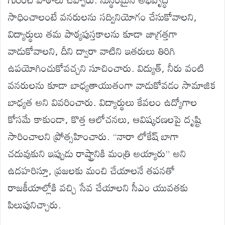
సాధించాలంటే
వనరులను
సద్వినియోగం
చేసుకోవాలని
,
విద్యార్థులు
తమ
పాఠ్యపుస్తకాలను
కూడా
జాగ్రత్తగా
వాడుకోవాలని
,
దీని
ద్వారా
వాటిని
ఇతరులు
తిరిగి
ఉపయోగించుకోవచ్చని
సూచించారు
.
విద్యుత్
,
నీరు
వంటి
వనరులను
కూడా
బాధ్యతాయుతంగా
వాడుకోవడం
సామాజిక
బాధ్యత
అని
వివరించారు
.
విద్యార్థులు
కేవలం
ఉద్యోగాల
కోసమే
కాకుండా
,
కొత్త
ఆలోచనలు
,
ఆవిష్కరణలపై
దృష్టి
సారించాలని
ప్రోత్సహించారు
. “
నారా
లోక
ేష్
బాగా
చదువుకుని
ఇప్పుడు
రాష్ట్రానికి
మంత్రి
అయ్యారు
”
అని
ఉదహరిస్తూ
,
ప్రజలకు
మంచి
చేయాలనే
తపనతో
రాజకీయాల్లోకి
వచ్చి
సేవ
చేయాలని
సీఎం
యువతకు
పిలుపునిచ్చారు
.