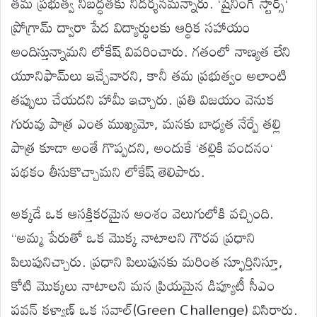
తమ
ప్రభుత్వ
నిబద్ధతకు
నిదర్శనమన్నారు
. ‘
షైనింగ్
స్టార్స్
‘
ప్రోగ్రామ్
ద్వారా
పేద
విద్యార్థులకు
ఆర్థిక
సహాయం
అందిస్తున్నామని
లోకే
ష్
వివరించారు
.
గతంలో
నాణ్యత
లేని
యూనిఫామ్‌లు
ఇచ్చేవారని
,
కానీ
తమ
ప్రభుత్వం
అలాంటి
తప్పులు
చేయదని
హామీ
ఇచ్చారు
.
ప్రతి
విజయం
వెనుక
గురువు
పాత్ర
ఎంత
ముఖ్యమో
,
మనకు
బాధ్యత
నేర్పే
తల్లి
పాత్ర
కూడా
అంతే
గొప్పదని
,
అందుకే
‘
తల్లికి
వందనం
‘
పథకం
తీసుకొచ్చామని
లోకే
ష్
తెలిపారు
.
అక్కడే
ఒక
ఆసక్తికరమైన
అంశం
వెలుగులోకి
వచ్చింది
.
“
అమ్మ
పేరుతో
ఒక
మొక్క
నాటాలని
గౌరవ
ప్రధాని
పిలుపునిచ్చారు
.
ప్రధాని
పిలుపునకు
మరింత
స్ఫూర్తినిస్తూ
,
కోటి
మొక్కలు
నాటాలని
మన
ప్రియమైన
డిప్యూటీ
సీఎం
పవన్
కళ్యాణ్
ఒక
సవాల్
(
Green Challenge
)
విసిరారు
.