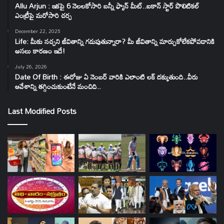
Allu Arjun : ఇకపై 6 నెలలకోసారి బన్నీ ఫ్యాన్ మీట్..ఐకాన్ స్టార్ పొలిటికల్
ఎంట్రీపై మరోసారి చర్చ
December 22, 2025
Life: మీకు నచ్చని జీవితాన్ని గడుపుతున్నారా? మీ జీవితాన్ని మార్చుకోలేకపోవడానికి
అసలు కారణం ఇదే!
July 26, 2026
Date Of Birth : ఈరోజు ఏ నెంబర్ వారికి ఎలాంటి లక్ దక్కుతుంది..వీరు
ఆవేశాన్ని తగ్గించుకుంటేనే మంచిది..
Last Modified Posts