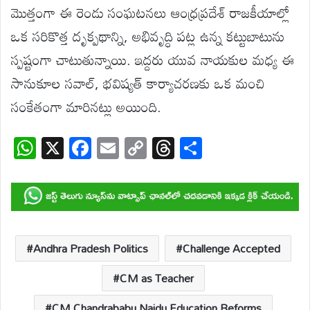
మొత్తం
గా
ఈ
రెండు
సంఘటనలు
ఆంధ్రప్రదేశ్
రాజకీయాల్లో
ఒక
సరికొత్త
దృక్పథాన్ని
,
అభివృద్ధి
పట్ల
ఉన్న
కట్టుబాటును
స్పష్టంగా
చాటుతున్నాయి
.
ఇద్దరు
యువ
నాయకుల
మధ్య
ఈ
సానుకూల
సవాల్
,
భవిష్యత్
కార్యాచరణకు
ఒక
మంచి
సంకేతంగా
మారి
నట్లు
అయింది
.
W
X
F
E
C
T
S
h
ac
m
o
hr
h
at
e
ail
p
e
ar
s
b
y
a
e
A
o
Li
d
p
o
n
s
Andhra Pradesh Politics
Challenge Accepted
p
k
k
CM as Teacher
CM Chandrababu Naidu Education Reforms