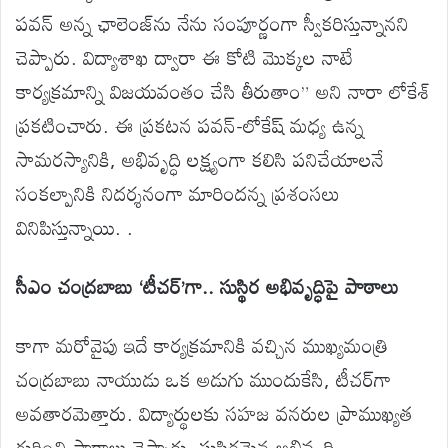
పవన్
అన్న
ఛాలెంజ్
‌ను
నేను
సంపూర్ణంగా
స్వీకరిస్తున్నాన
ని
చెప్పారు
.
విద్యాశాఖ
ద్వారా
ఈ
కోటి
మొక్కల
నాటే
కార్యక్రమాన్ని
విజయవంతం
చేసి
తీరుతాం
”
అని
నారా
లోకేశ్
ప్రకటించారు
. ఈ
ప్రకటన
పవన్-లోకే
ష్
మధ్య
ఉన్న
సామరస్యానికి
,
అభివృద్ధి
లక్ష్యంగా
కలిసి
పనిచేయాలనే
సంకల్పానికి
నిదర్శనంగా
మారింద
న్న
ప్రశంసలు
వినిపిస్తున్నాయి
.
.
సీఎం
చంద్రబాబు
‘
టీచర్’గా..
సుస్థిర
అభివృద్ధిపై
పాఠాలు
కాగా
మరోవైపు
ఇదే
కార్యక్రమానికి
వచ్చిన
ముఖ్యమంత్రి
చంద్రబాబు
నాయుడు
ఒక
అడుగు
ముందుకేసి
,
టీచర్‌గా
అవతారమెత్తారు
.
విద్యార్థులకు
సహజ
వనరుల
ప్రాముఖ్యత
గురించి
పాఠాలు
చెప్పారు
.
సుస్థిరమైన
అభివృద్ధి