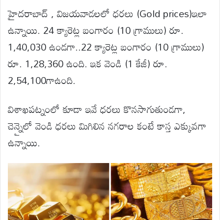
హైదరాబాద్ , విజయవాడలలో ధరలు (Gold prices)ఇలా
ఉన్నాయి. 24 క్యారెట్ల బంగారం (10 గ్రాములు) రూ.
1,40,030 ఉండగా..22 క్యారెట్ల బంగారం (10 గ్రాములు)
రూ. 1,28,360 ఉంది. ఇక వెండి (1 కేజీ) రూ.
2,54,100గాఉంది.
విశాఖపట్నంలో కూడా ఇవే ధరలు కొనసాగుతుండగా,
చెన్నైలో వెండి ధరలు మిగిలిన నగరాల కంటే కాస్త ఎక్కువగా
ఉన్నాయి.