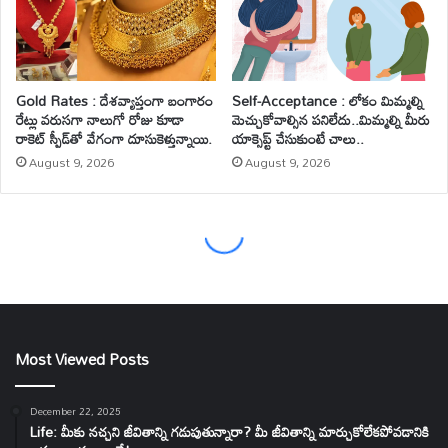
Most Viewed Posts
December 22, 2025
Life: మీకు నచ్చని జీవితాన్ని గడుపుతున్నారా? మీ జీవితాన్ని మార్చుకోలేకపోవడానికి