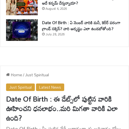
అదే కన్ఫమ్ చేస్తున్నాయా?
August 4, 2026
Date Of Birth : ఏ నెంబర్ వారికి మనీ, కెరీర్ పరంగా
గ్రాండ్ సక్సెస్? వారి అదృష్టం ఎలా ఉండబోతోంది?
July 28, 2026