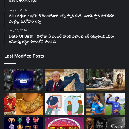
అసలు కారణం ఇదే!
July 28, 2026
Allu Arjun : ఇకపై 6 నెలలకోసారి బన్నీ ఫ్యాన్ మీట్..ఐకాన్ స్టార్ పొలిటికల్
ఎంట్రీపై మరోసారి చర్చ
July 26, 2026
Date Of Birth : ఈరోజు ఏ నెంబర్ వారికి ఎలాంటి లక్ దక్కుతుంది..వీరు
ఆవేశాన్ని తగ్గించుకుంటేనే మంచిది..
Last Modified Posts