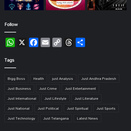
Follow
WhatsApp
X
Facebook
Email
Copy
Threads
Share
Link
Tags
Bigg Boss
Health
just Analysis
Just Andhra Pradesh
Just Business
Just Crime
Just Entertainment
Just International
Just Lifestyle
Just Literature
Just National
Just Political
Just Spiritual
Just Sports
Just Technology
Just Telangana
Latest News