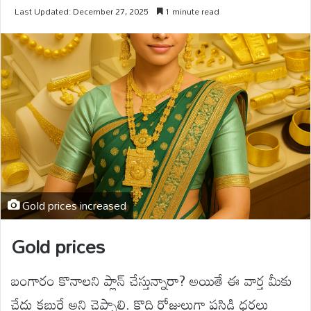
Last Updated: December 27, 2025
1 minute read
Gold prices increased
Gold prices
బంగారం కొనాలని ప్లాన్ చేస్తున్నారా? అయితే ఈ వార్త మీకు
చేదు కబురే అని చెప్పాలి. కొద్ది రోజులుగా పసిడి ధరలు