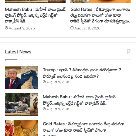
Mahesh Babu : మహేశ్‌ బాబు మైండ్
Gold Rates : దేశవ్యాప్తంగా బంగారం
బ్లాకింగ్ పోస్టర్..జక్కన్న బర్త్‌డే గిఫ్ట్‌తో
రేట్లు వరుసగా నాలుగో రోజు కూడా
బాక్సాఫీస్ షేక్..
రాకెట్ స్పీడ్‌తో వేగంగా దూసుకెళ్తున్నాయి.
August 9, 2026
August 9, 2026
Latest News
Trump : ఇరాన్ 3 డిమాండ్లకు ట్రంప్ తలొగ్గుతారా ?
హర్మూజ్ జలసంధిపై సంధి కుదిరేనా?
August 9, 2026
Mahesh Babu : మహేశ్‌ బాబు మైండ్ బ్లాకింగ్
పోస్టర్..జక్కన్న బర్త్‌డే గిఫ్ట్‌తో బాక్సాఫీస్ షేక్..
August 9, 2026
Gold Rates : దేశవ్యాప్తంగా బంగారం రేట్లు వరుసగా
నాలుగో రోజు కూడా రాకెట్ స్పీడ్‌తో వేగంగా