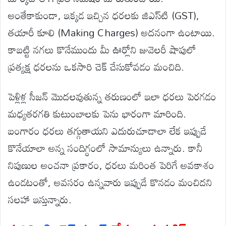
అంతేకాకుండా, ఇక్కడ ఇచ్చిన ధరలకు జిఎస్‌టి (GST),
తయారీ కూలి (Making Charges) అదనంగా ఉంటాయి.
కాబట్టి నగలు కొనేముందు మీ ఊర్లోని జువెలరీ షాపులో
ప్రత్యక్ష ధరలను ఒకసారి చెక్ చేసుకోవడం మంచిది.
పెళ్లిళ్ల సీజన్ మొదలవుతున్న తరుణంలో ఇలా ధరలు పెరగడం
మధ్యతరగతి కుటుంబాలకు పెను భారంగా మారింది.
బంగారం ధరలు తగ్గుతాయని ఎదురుచూడాలా లేక ఇప్పుడే
కొనేయాలా అన్న సందిగ్ధంలో సామాన్యులు ఉన్నారు. కానీ
నిపుణుల అంచనా ప్రకారం, ధరలు మరింత పెరిగే అవకాశం
ఉండటంతో, అవసరం ఉన్నవారు ఇప్పుడే కొనడం మంచిదని
సలహా ఇస్తున్నారు.