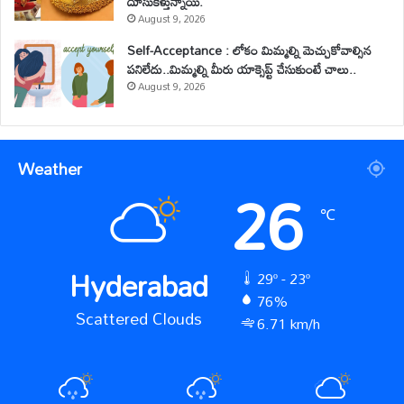
దూసుకెళ్తున్నాయి.
August 9, 2026
Self-Acceptance : లోకం మిమ్మల్ని మెచ్చుకోవాల్సిన
పనిలేదు..మిమ్మల్ని మీరు యాక్సెప్ట్ చేసుకుంటే చాలు..
August 9, 2026
Weather
26
℃
Hyderabad
29º - 23º
76%
Scattered Clouds
6.71 km/h