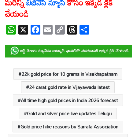
మరిన్ని
బిజినెస్ న్యూస్
కోసం ఇక్కడ క్లిక్
చేయండి
W
X
F
E
C
T
S
h
ac
m
o
hr
h
at
e
ail
p
e
ar
s
b
y
a
e
A
o
Li
d
p
o
n
s
22k gold price for 10 grams in Visakhapatnam
p
k
k
24 carat gold rate in Vijayawada latest
All time high gold prices in India 2026 forecast
Gold and silver price live updates Telugu
Gold price hike reasons by Sarrafa Association