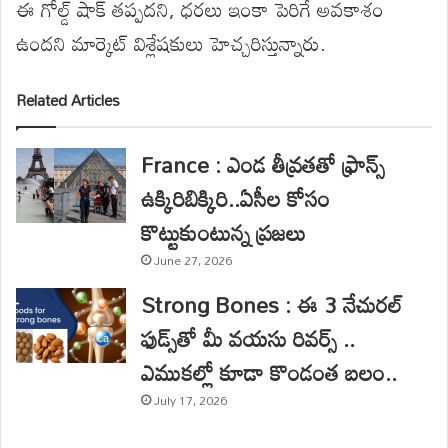
ఈ గోల్డ్ షాక్ తప్పదని, ధరలు ఇంకా పెరిగే అవకాశం
ఉందని మార్కెట్ విశ్లేషకులు హెచ్చరిస్తున్నారు.
Related Articles
France : ఎండ తీవ్రతతో ఫ్రాన్స్
ఉక్కిరిబిక్కిరి..ఏసీల కోసం
కొట్టుకుంటున్న ప్రజలు
June 27, 2026
Strong Bones : ఈ 3 నేచురల్
ఫుడ్స్‌తో మీ వయసు రివర్స్ ..
ఎముకల్లో కూడా కొండంత బలం..
July 17, 2026