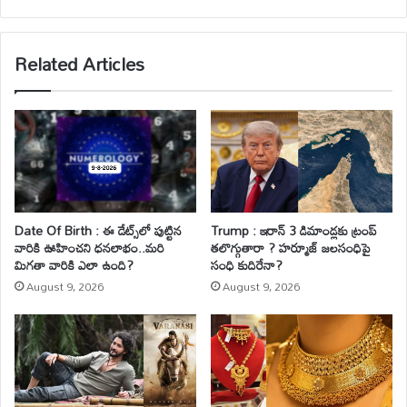
bsi
te
Related Articles
Date Of Birth : ఈ డేట్స్‌లో పుట్టిన
Trump : ఇరాన్ 3 డిమాండ్లకు ట్రంప్
వారికి ఊహించని ధనలాభం..మరి
తలొగ్గుతారా ? హర్మూజ్ జలసంధిపై
మిగతా వారికి ఎలా ఉంది?
సంధి కుదిరేనా?
August 9, 2026
August 9, 2026