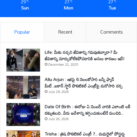
29
27
27
℃
℃
℃
Sun
Mon
Tue
Popular
Recent
Comments
Life: మీకు నచ్చని జీవితాన్ని గడుపుతున్నారా? మీ
జీవితాన్ని మార్చుకోలేకపోవడానికి అసలు కారణం ఇదే!
December 22, 2025
Allu Arjun : ఇకపై 6 నెలలకోసారి బన్నీ ఫ్యాన్
మీట్..ఐకాన్ స్టార్ పొలిటికల్ ఎంట్రీపై మరోసారి చర్చ
July 28, 2026
Date Of Birth : ఈరోజు ఏ నెంబర్ వారికి ఎలాంటి లక్
దక్కుతుంది..వీరు ఆవేశాన్ని తగ్గించుకుంటేనే మంచిది..
July 26, 2026
Trisha : త్రిష పొలిటికల్ ఎంట్రీ ?.. మధురైలో పోస్టర్లు