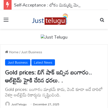
Self-Acceptance : లోకం మిమ్మల్ని మెచ్చుకోవాల్సిన పనిలేదు..మిమ్మల్ని మీరు యాక్సెప్ట్ చేసుకుంటే చాలు..
Menu
Se
Home
/
Just Business
Just Business
Latest News
Gold prices: బిగ్ షాక్ ఇచ్చిన బంగారం..
ఆల్‌టైమ్ హైకి చేరిన ధరలు. .
Gold prices: బంగారం మాత్రమే కాదు, వెండి కూడా అదే దారిలో
వెళ్తూ ఆల్‌టైమ్ రికార్డును సృష్టించింది.
JustTelugu
December 27, 2025