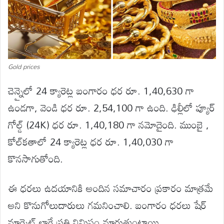
Gold prices
చెన్నైలో 24 క్యారెట్ల బంగారం ధర రూ. 1,40,630 గా
ఉండగా, వెండి ధర రూ. 2,54,100 గా ఉంది. ఢిల్లీలో ప్యూర్
గోల్డ్ (24K) ధర రూ. 1,40,180 గా నమోదైంది. ముంబై ,
కోల్‌కతాలో 24 క్యారెట్ల ధర రూ. 1,40,030 గా
కొనసాగుతోంది.
ఈ ధరలు ఉదయానికి అందిన సమాచారం ప్రకారం మాత్రమే
అని కొనుగోలుదారులు గమనించాలి. బంగారం ధరలు షేర్
మార్కెట్ లాగే ప్రతి నిమిషం మారుతుంటాయి.