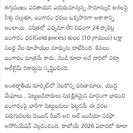
తగ్గుముఖం పడతాయని ఎదురుచూస్తున్న సామాన్యుడి ఆశలపై
నీళ్లు చల్లుతూ, బంగారం ధరలు ఒక్కసారిగా ఆకాశాన్ని
అంటాయి. చరిత్రలో ఎప్పుడూ లేని విధంగా 24 క్యారెట్ల
బంగారం ధర(Gold prices) తులం (10 గ్రాములు) లక్షా
నలభై వేల రూపాయల మార్కును దాటేసింది. కేవలం
బంగారం మాత్రమే కాదు, వెండి కూడా అదే దారిలో వెళ్తూ
ఆల్‌టైమ్ రికార్డును సృష్టించింది.
అంతర్జాతీయ మార్కెట్‌లో నెలకొన్న పరిణామాలు, యుద్ధ
మేఘాలు , పెట్టుబడిదారులు సురక్షితమైన మార్గంగా భావించి
బంగారంపై భారీగా పెట్టుబడులు పెట్టడమే ఈ ధరల
పెరుగుదలకు మెయిన్ రీజన్ అని ఆల్ ఇండియా సరఫా
అసోసియేషన్ వెల్లడించింది. రాబోయే 2026 ఏడాదిలో కూడా