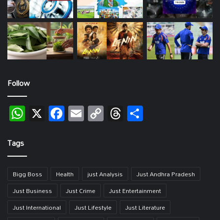
Follow
WhatsApp
X
Facebook
Email
Copy
Threads
Share
Link
Tags
Bigg Boss
Health
just Analysis
Just Andhra Pradesh
Just Business
Just Crime
Just Entertainment
Just International
Just Lifestyle
Just Literature