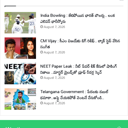
India Bowling : తేలిపోయిన భారత్ బౌలర్లు.. లంక
ఎలెవన్ భారీస్కోరు
August 7, 2026
CM Vijay : సీఎం విజయ్‌కు బిగ్ రిలీఫ్.. బ్యాక్ స్టెప్ వేసిన
సంగీత
August 7, 2026
NEET Paper Leak : నీట్ పేపర్ లీక్ కేసులో షాకింగ్
నిజాలు ..మాస్టర్ మైండ్స్‌తో ప్రూఫ్ రీడర్ల స్కెచ్
August 7, 2026
Telangana Government : పేదలకు డబుల్
ధమాకా..అప్లై చేయకపోతే వెంటనే చేసుకోండి..
August 7, 2026