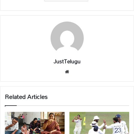
JustTelugu
We
bsi
te
Related Articles