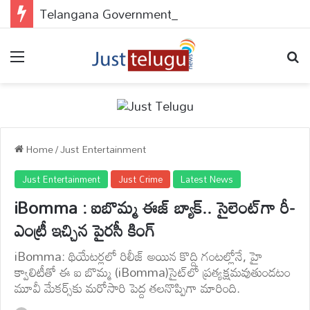
Telangana Government : పేదలకు డబుల్ ధమాకా..అప్లై చేయకపోతే వెంటనే చేసుకోండి..
Menu
Se
Home
/
Just Entertainment
Just Entertainment
Just Crime
Latest News
iBomma : ఐబొమ్మ ఈజ్ బ్యాక్.. సైలెంట్‌గా రీ-
ఎంట్రీ ఇచ్చిన పైరసీ కింగ్
iBomma: థియేటర్లలో రిలీజ్ అయిన కొద్ది గంటల్లోనే, హై
క్వాలిటీతో ఈ ఐ బొమ్మ (iBomma)సైట్‌లో ప్రత్యక్షమవుతుండటం
మూవీ మేకర్స్‌కు మరోసారి పెద్ద తలనొప్పిగా మారింది.