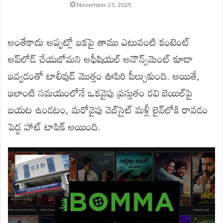
November 23, 2025
అంతేకాదు అప్పట్లో ఇకపై తాము ఎటువంటి కంటెంట్
అప్‌లోడ్ చేయబోమని అఫీషియల్ అనౌన్స్‌మెంట్ కూడా
ఇవ్వడంతో టాలీవుడ్ మొత్తం ఊపిరి పీల్చుకుంది. అయితే,
ఇలాంటి సమయంలోనే ఒకవైపు ప్రస్తుతం రవి బెయిల్‌పై
బయట ఉండటం, మరోవైపు వెబ్‌సైట్ మళ్లీ లైవ్‌లోకి రావడం
పెద్ద హాట్ టాపిక్ అయింది.