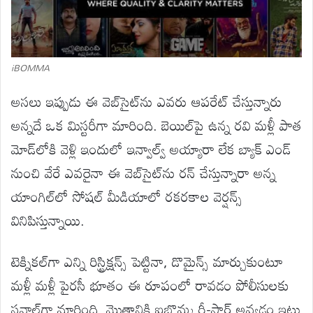
iBOMMA
అసలు ఇప్పుడు ఈ వెబ్‌సైట్‌ను ఎవరు ఆపరేట్ చేస్తున్నారు
అన్నదే ఒక మిస్టరీగా మారింది. బెయిల్‌పై ఉన్న రవి మళ్లీ పాత
మోడ్‌లోకి వెళ్లి ఇందులో ఇన్వాల్వ్ అయ్యారా లేక బ్యాక్ ఎండ్
నుంచి వేరే ఎవరైనా ఈ వెబ్‌సైట్‌ను రన్ చేస్తున్నారా అన్న
యాంగిల్‌లో సోషల్ మీడియాలో రకరకాల వెర్షన్స్
వినిపిస్తున్నాయి.
టెక్నికల్‌గా ఎన్ని రిస్ట్రిక్షన్స్ పెట్టినా, డొమైన్స్ మార్చుకుంటూ
మళ్లీ మళ్లీ పైరసీ భూతం ఈ రూపంలో రావడం పోలీసులకు
సవాల్‌గా మారింది. మొత్తానికి ఐబొమ్మ రీ-స్టార్ట్ అవ్వడం ఇటు