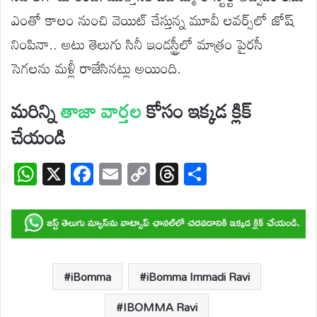
ఎంతో కాలం నుంచి వెయిట్ చేస్తున్న మూవీ లవర్స్‌లో జోష్
నింపినా.. అటు తెలుగు సినీ ఇండస్ట్రీలో మాత్రం పైరసీ
సెగలను మళ్లీ రాజేసినట్లు అయింది.
మరిన్ని
తాజా
వార్తల
కోసం ఇక్కడ క్లిక్
చేయండి
W
X
F
E
C
T
S
h
ac
m
o
hr
h
at
e
ail
p
e
ar
s
b
y
a
e
A
o
Li
d
p
o
n
s
iBomma
iBomma Immadi Ravi
p
k
k
IBOMMA Ravi