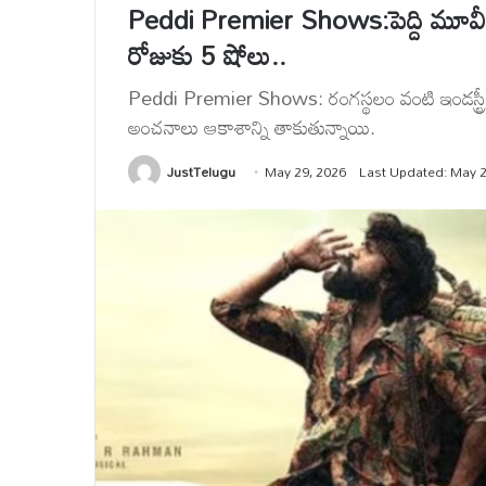
Peddi Premier Shows:పెద్ది మూవీకి గ్
రోజుకు 5 షోలు..
Peddi Premier Shows: రంగస్థలం వంటి ఇండస్ట్రీ హిట
అంచనాలు ఆకాశాన్ని తాకుతున్నాయి.
JustTelugu
May 29, 2026
Last Updated: May 2