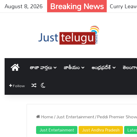
Breaking News
August 8, 2026
హోమ్
తాజా వార్తలు
జాతీయం
ఆంధ్రప్రదేశ్
తెలంగ
Random Article
Switch skin
Follow
Home
/
Just Entertainment
/
Peddi Premier Shows:పెద్
Just Entertainment
Just Andhra Pradesh
Late