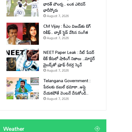
భారత్ బౌలర్లు.. లంక ఎలెవన్
భారీస్కోరు
August 7, 2026
CM Vijay : సీఎం విజయ్‌కు బిగ్
రిలీఫ్.. బ్యాక్ స్టెప్ వేసిన సంగీత
August 7, 2026
NEET Paper Leak : నీట్ పేపర్
లీక్ కేసులో షాకింగ్ నిజాలు ..మాస్టర్
మైండ్స్‌తో ప్రూఫ్ రీడర్ల స్కెచ్
August 7, 2026
Telangana Government :
పేదలకు డబుల్ ధమాకా..అప్లై
చేయకపోతే వెంటనే చేసుకోండి..
August 7, 2026
Weather