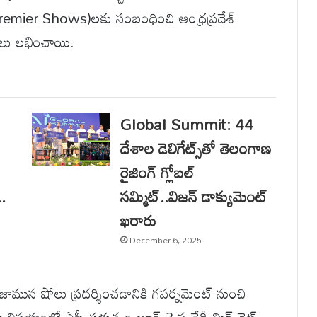
remier Shows)లకు సంబంధించి ఆంధ్రప్రదేశ్
ులు లభించాయి.
Global Summit: 44
దేశాల డెలిగేట్స్‌తో తెలంగాణ
రైజింగ్ గ్లోబల్
.
సమ్మిట్..విజన్ డాక్యుమెంట్
ఖరారు
December 6, 2025
ుజామున షోలు ప్రదర్శించడానికి గవర్నమెంట్‌ నుంచి