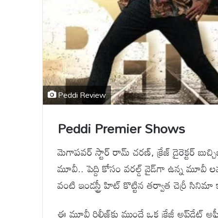
Peddi Review
Peddi Premier Shows
మెగాపవర్ స్టార్ రామ్ చరణ్, క్రేజ్ డైరెక్టర్ బుచ్
మూవీ.. పెద్ది కోసం వరల్డ్ వైడ్‌గా ఉన్న మూవీ 
వంటి ఇండస్ట్రీ హిట్ కొట్టిన తర్వాత చెర్రీ సి
ఈ మూవీ రిలీజ్‌కు ముందే ఒక క్రేజీ అప్‌డేట్ 