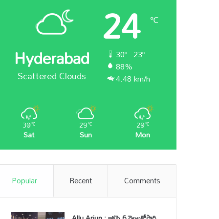
24
℃
Hyderabad
30º - 23º
88%
Scattered Clouds
4.48 km/h
30
29
29
℃
℃
℃
Sat
Sun
Mon
Popular
Recent
Comments
Allu Arjun : ఇకపై 6 నెలలకోసారి