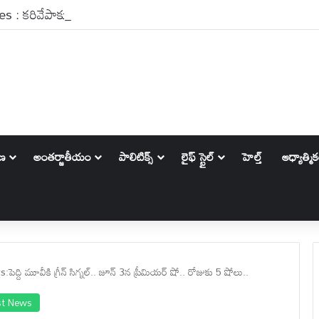
ాణ
అంతర్జాతీయం
పాలిటిక్స్‌
లైఫ్ స్టైల్
హెల్త్
ఆధ్యాత్మి
ది మూవీకి గ్రీన్ సిగ్నల్.. జూన్ 3న ప్రీమియర్ షో.. రోజుకు 5 షోలు..
st News