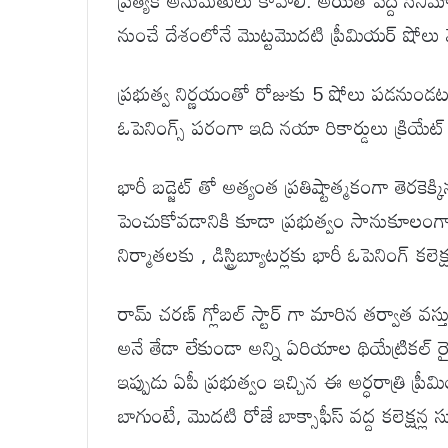
ప్రత్యేక అనుమతులు కావాలి. అయితే పెద్ది సిని
నుంచే దేశంలోనే మొట్టమొదటి ప్రీమియర్ షోలు వేసు
ప్రభుత్వ నిర్ణయంతో రోజుకు 5 షోలు పడనుండటం
ఓపెనింగ్స్ పరంగా ఇది నయా రికార్డులు క్రియే
భారీ బడ్జెట్ తో అత్యంత ప్రతిష్టాత్మకంగా తెరకెక్కి
పెంచుకోవడానికి కూడా ప్రభుత్వం సానుకూలంగా 
నిర్మాతలకు , డిస్ట్రిబ్యూటర్లకు భారీ ఓపెనింగ్ క
రామ్ చరణ్ గ్లోబల్ స్టార్ గా మారిన తర్వాత వ
అనే తేడా లేకుండా అన్ని ఏరియాల థియేట్రికల్ 
ఇప్పుడు ఏపీ ప్రభుత్వం ఇచ్చిన ఈ అర్ధరాత్రి
బాగుంటే, మొదటి రోజే బాక్సాఫీస్ వద్ద కలెక్షన్