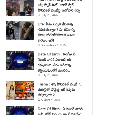
బన్నీ ఫ్యాన్ మీట్..ఐకాన్ స్టార్
పొలిటికల్ ఎంట్రీపై మరోసారి చర్చ
July 28, 2026
Life: మీకు నచ్చని జీవితాన్ని
గడుపుతున్నారా? మీ జీవితాన్ని
మార్చుకోలేకపోవడానికి అసలు
కారణం ఇదే!
December 22, 2025
Date Of Birth : ఈరోజు ఏ
నెంబర్ వారికి ఎలాంటి లక్
దక్కుతుంది..వీరు ఆవేశాన్ని
తగ్గించుకుంటేనే మంచిది..
July 26, 2026
Trisha : త్రిష పొలిటికల్ ఎంట్రీ ?..
మధురైలో పోస్టర్లు అదే కన్ఫమ్
చేస్తున్నాయా?
August 4, 2026
Date Of Birth : ఏ నెంబర్ వారికి
మనీ, కెరీర్ పరంగా గ్రాండ్ సక్సెస్?