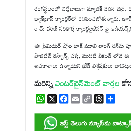
రంగస్థలంలో చిట్టిబాబుగా మ్యాజిక్ చేసిన చెర్ర
బ్యాక్‌డ్రాప్ క్యారెక్టర్‌లో కనిపించబోతున్నా
రామ్ చరణ్ సరికొత్త క్యారెక్టరైజేషన్ పై ఆడియన్స్‌క
ఈ ప్రీమియర్ షోల టాక్ మూవీ లాంగ్ రన్‌ను పూర
పాజిటివ్ రెస్పాన్స్ వస్తే, మొదటి వీకెండ్ లోనే ఈ
అవకాశాలు ఉన్నాయని ట్రేడ్ విశ్లేషకులు భావిస్తున
మరిన్ని
ఎంటర్‌టైన్‌మెంట్
వార్తల
కోస
W
X
F
E
C
T
S
h
ac
m
o
hr
h
at
e
ail
p
e
ar
s
b
y
a
e