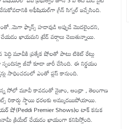
మా విషయంలో ఏపీ ప్రభుత్వం జూన్ 3 వ తేదీ మిడ్ నైట్
కోవడానికి అఫీషియల్‌గా గ్రీన్ సిగ్నల్ ఇచ్చేసింది.
తో..మెగా ఫ్యాన్స్ హడావుడి అప్పుడే మొదలైందని,
ట్ చేయడం ఖాయమని ట్రేడ్ వర్గాలు చెబుతున్నాయి.
న పెద్ది మూవీకి ప్రత్యేక షోలతో పాటు టికెట్ రేట్లు
స్పందిస్తూ జీవో కూడా జారీ చేసింది. ఈ నిర్ణయం
లెక్షన్లు సాధించడంలో ఎంతో ప్లస్ కానుంది.
స్తున్న సోలో మూవీ కావడంతో నైజాం, ఆంధ్రా , తెలంగాణ
రైట్స్ రికార్డు స్థాయి ధరలకు అమ్ముడయిపోయాయి.
 ప్రీమియర్ షో(Peddi Premier Shows)ల టాక్ కనుక
ల సునామీ క్రియేట్ చేయడం ఖాయంగా కనిపిస్తోంది.