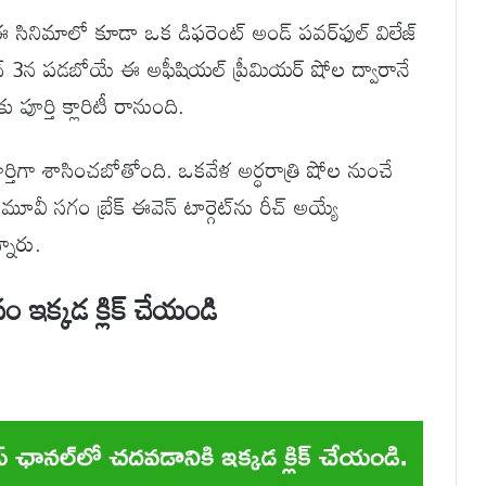
ీ, ఈ సినిమాలో కూడా ఒక డిఫరెంట్ అండ్ పవర్‌ఫుల్ విలేజ్
రు. జూన్ 3న పడబోయే ఈ అఫీషియల్ ప్రీమియర్ షోల ద్వారానే
ు పూర్తి క్లారిటీ రానుంది.
్తిగా శాసించబోతోంది. ఒకవేళ అర్ధరాత్రి షోల నుంచే
 మూవీ సగం బ్రేక్ ఈవెన్ టార్గెట్‌ను రీచ్ అయ్యే
్నారు.
ం ఇక్కడ క్లిక్ చేయండి