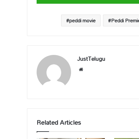
A
o
Li
d
p
o
n
s
peddi movie
Peddi Premi
p
k
k
JustTelugu
We
bsi
te
Related Articles