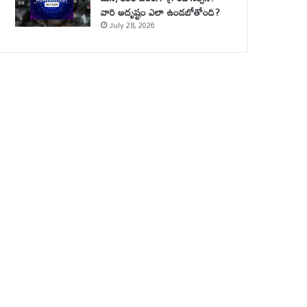
వారి అదృష్టం ఎలా ఉండబోతోంది?
July 28, 2026