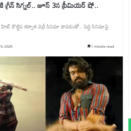
రీన్ సిగ్నల్.. జూన్ 3న ప్రీమియర్ షో..
్ కొట్టిన తర్వాత చెర్రీ సినిమా కావడంతో.. పెద్ది సినిమాపై
9, 2026
1 minute read