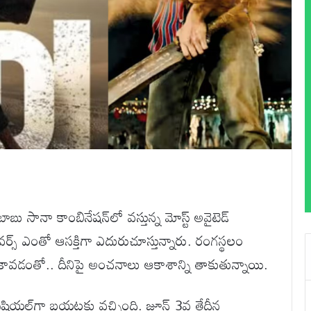
చిబాబు సానా కాంబినేషన్‌లో వస్తున్న మోస్ట్ అవైటెడ్
లవర్స్ ఎంతో ఆసక్తిగా ఎదురుచూస్తున్నారు. రంగస్థలం
నిమా కావడంతో.. దీనిపై అంచనాలు ఆకాశాన్ని తాకుతున్నాయి.
అఫీషియల్‌గా బయటకు వచ్చింది. జూన్ 3వ తేదీన