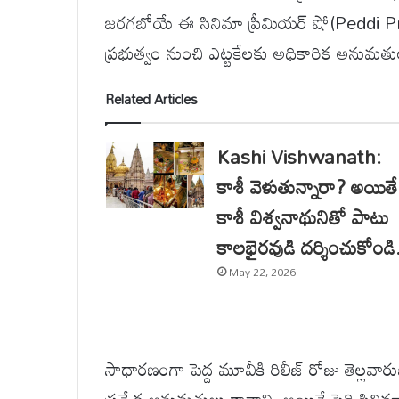
జరగబోయే ఈ సినిమా ప్రీమియర్ షో(Peddi P
ప్రభుత్వం నుంచి ఎట్టకేలకు అధికారిక అనుమత
Related Articles
Kashi Vishwanath:
కాశీ వెళుతున్నారా? అయితే
కాశీ విశ్వనాథునితో పాటు
కాలభైరవుడి దర్శించుకోండి.
May 22, 2026
సాధారణంగా పెద్ద మూవీకి రిలీజ్ రోజు తెల్లవార