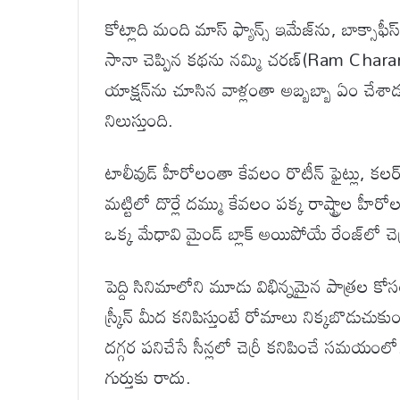
కోట్లాది మంది మాస్ ఫ్యాన్స్ ఇమేజ్‌ను, బాక్సాఫీస
సానా చెప్పిన కథను నమ్మి చరణ్(Ram Charan) చ
యాక్షన్‌ను చూసిన వాళ్లంతా అబ్బబ్బా ఏం చేశా
నిలుస్తుంది.
టాలీవుడ్ హీరోలంతా కేవలం రొటీన్ ఫైట్లు, కలర్
మట్టిలో దొర్లే దమ్ము కేవలం పక్క రాష్ట్రాల హీర
ఒక్క మేధావి మైండ్ బ్లాక్ అయిపోయే రేంజ్‌లో చెర్రీ
పెద్ది సినిమాలోని మూడు విభిన్నమైన పాత్రల కో
స్క్రీన్ మీద కనిపిస్తుంటే రోమాలు నిక్కబొడుచు
దగ్గర పనిచేసే సీన్లలో చెర్రీ కనిపించే సమయం
గుర్తుకు రాదు.