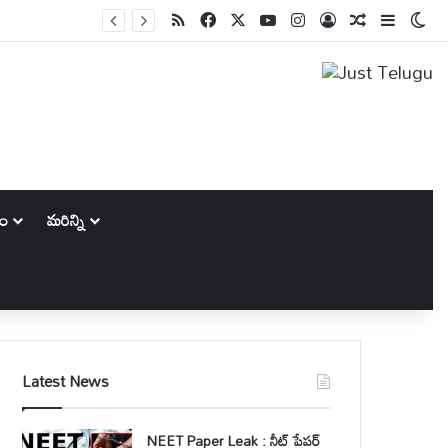
RSS
Facebook
X
YouTube
Instagram
Log In
Random Art
Sidebar
Swi
కం
మరిన్ని
Latest News
NEET Paper Leak : నీట్ పేపర్