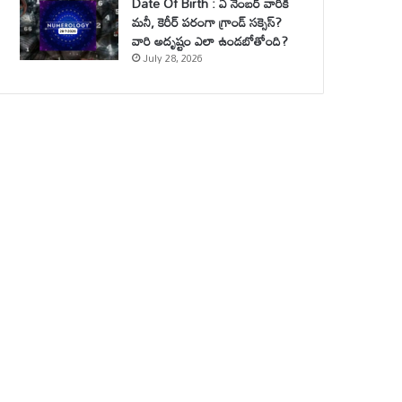
Date Of Birth : ఏ నెంబర్ వారికి
మనీ, కెరీర్ పరంగా గ్రాండ్ సక్సెస్?
వారి అదృష్టం ఎలా ఉండబోతోంది?
July 28, 2026