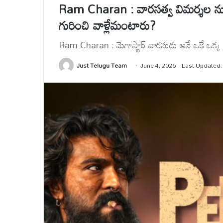
Ram Charan : వారసత్వ విమర్శల నుంచి గ్లో
గురించి వాళ్లేమంటారు?
Ram Charan : మెగాస్టార్ వారసుడు అనే ఒకే ఒక్క ట్య
Just Telugu Team
June 4, 2026
Last Updated: