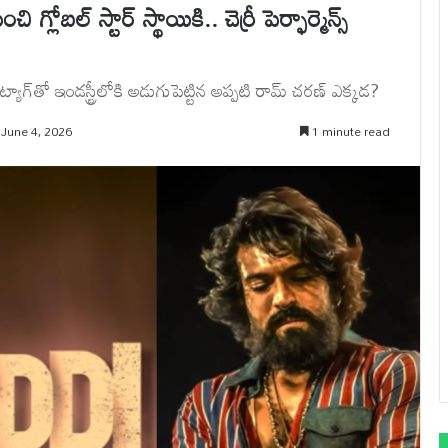
బల్ స్టార్ స్థాయికి.. చెర్రీ పెర్ఫార్మెన్స్
ాగ్‌తో ఇండస్ట్రీలోకి అడుగుపెట్టిన అప్పటి రామ్ చరణ్ ఎక్కడ?
 June 4, 2026
1 minute read