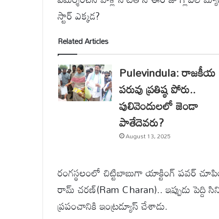
స్టార్ ఎక్కడ?
Related Articles
Pulevindula: రాజకీయ
పరువు ప్రతిష్ఠ పోరు..
పులివెందులలో జెండా
పాతేదెవరు?
August 13, 2025
రంగస్థలంలో చిట్టిబాబుగా యాక్టింగ్ పవర్ చూపిం
రామ్ చరణ్(Ram Charan).. ఇప్పుడు పెద్ది 
ప్రపంచానికి ఇంట్రడ్యూస్ చేశాడు.