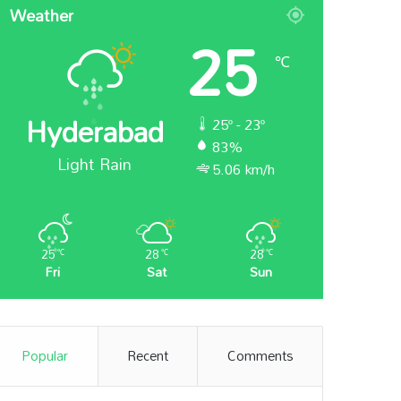
Weather
25
℃
Hyderabad
25º - 23º
83%
Light Rain
5.06 km/h
25
28
28
℃
℃
℃
Fri
Sat
Sun
Popular
Recent
Comments