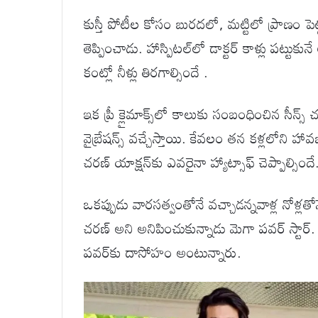
కుస్తీ పోటీల కోసం బురదలో, మట్టిలో ప్రాణం పెట్ట
తెప్పించాడు. హాస్పిటల్‌లో డాక్టర్ కాళ్లు పట్
కంట్లో నీళ్లు తిరగాల్సిందే .
ఇక ప్రీ క్లైమాక్స్‌లో కాలుకు సంబంధించిన సీన్స్ 
వైబ్రేషన్స్ వచ్చేస్తాయి. కేవలం తన కళ్లలోని హా
చరణ్ యాక్షన్‌కు ఎవరైనా హ్యాట్సాఫ్ చెప్పాల్సిందే
ఒకప్పుడు వారసత్వంతోనే వచ్చాడన్నవాళ్ల నోళ్లతో
చరణ్ అని అనిపించుకున్నాడు మెగా పవర్ స్టార్. అ
పవర్‌కు దాసోహం అంటున్నారు.