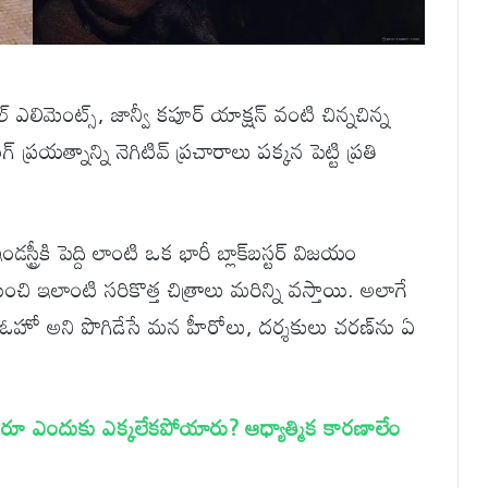
ఎలిమెంట్స్, జాన్వీ కపూర్ యాక్షన్ వంటి చిన్నచిన్న
ప్రయత్నాన్ని నెగిటివ్ ప్రచారాలు పక్కన పెట్టి ప్రతి
ట్రీకి పెద్ది లాంటి ఒక భారీ బ్లాక్‌బస్టర్ విజయం
చి ఇలాంటి సరికొత్త చిత్రాలు మరిన్ని వస్తాయి. అలాగే
ా , ఓహో అని పొగిడేసే మన హీరోలు, దర్శకులు చరణ్‌ను ఏ
వరూ ఎందుకు ఎక్కలేకపోయారు? ఆధ్యాత్మిక కారణాలేం