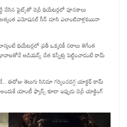
ి చేసిన ఫైట్స్‌తో చెర్రీ థియేటర్లలో పూనకాలు
టుకునే అత్యంత ఎమోషనల్ సీన్ చూసి ఎలాంటివాళ్లకయినా
చూస్తుంటే థియేటర్లలో ప్రతీ ఒక్కరికీ నరాలు తెగేంత
వభావాలతోనే ఆడియన్స్ చేత కన్నీళ్లు పెట్టించాడంటే రామ్
.
నే.. ఈరోజు తెలుగు సినిమా గర్వించదగ్గ యాక్టర్ రామ్
ందుకే యాంటీ ఫ్యాన్స్ కూడా ఇప్పుడు చెర్రీ యాక్టింగ్