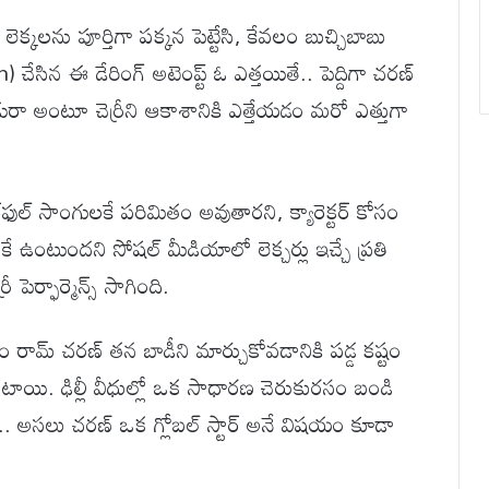
్ లెక్కలను పూర్తిగా పక్కన పెట్టేసి, కేవలం బుచ్చిబాబు
ేసిన ఈ డేరింగ్ అటెంప్ట్ ఓ ఎత్తయితే.. పెద్దిగా చరణ్
డురా అంటూ చెర్రీని ఆకాశానికి ఎత్తేయడం మరో ఎత్తుగా
‌ఫుల్ సాంగులకే పరిమితం అవుతారని, క్యారెక్టర్ కోసం
ోలకే ఉంటుందని సోషల్ మీడియాలో లెక్చర్లు ఇచ్చే ప్రతి
 పెర్ఫార్మెన్స్ సాగింది.
సం రామ్ చరణ్ తన బాడీని మార్చుకోవడానికి పడ్డ కష్టం
కుంటాయి. ఢిల్లీ వీధుల్లో ఒక సాధారణ చెరుకురసం బండి
లో.. అసలు చరణ్ ఒక గ్లోబల్ స్టార్ అనే విషయం కూడా