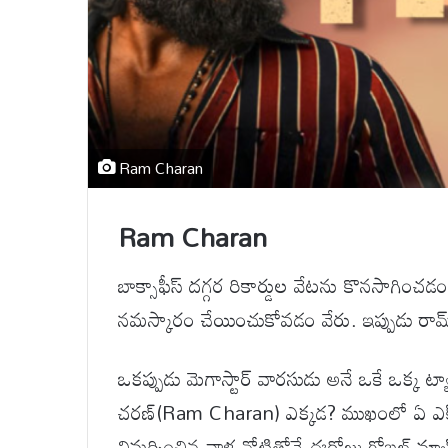
Ram Charan
Ram Charan
బాక్సాఫీస్ దగ్గర రికార్డుల వేటను కొనసాగించడం
నమస్కారం చేయించుకోవడం వేరు. ఇప్పుడు రా
ఒకప్పుడు మెగాస్టార్ వారసుడు అనే ఒకే ఒక్క ట్యాగ
చరణ్(Ram Charan) ఎక్కడ? ముఖంలో ఏ ఎక్స
విమర్శించిన వాళ్ల నోటితోనే ఈరోజు గ్లోబల్ మ్య