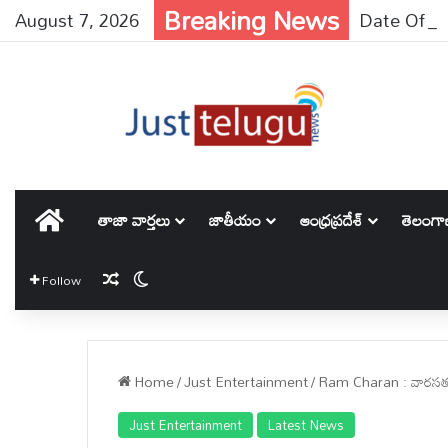
Breaking News
August 7, 2026
Date Of Birt
హోమ్
తాజా వార్తలు
జాతీయం
ఆంధ్రప్రదేశ్
తెలంగ
Random Article
Switch skin
Follow
Home
/
Just Entertainment
/
Ram Charan : వారసత్వ విమర్
Just Entertainment
Latest News