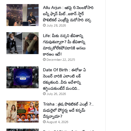
Allu Arjun : ఇకపై 6 నెలలకోసారి
బన్నీ ఫ్యాన్ మీట్..ఐకాన్ స్టార్
పొలిటికల్ ఎంట్రీపై మరోసారి చర్చ
July 28, 2026
Life: మీకు నచ్చని జీవితాన్ని
గడుపుతున్నారా? మీ జీవితాన్ని
మార్చుకోలేకపోవడానికి అసలు
కారణం ఇదే!
December 22, 2025
Date Of Birth : ఈరోజు ఏ
నెంబర్ వారికి ఎలాంటి లక్
దక్కుతుంది..వీరు ఆవేశాన్ని
తగ్గించుకుంటేనే మంచిది..
July 26, 2026
Trisha : త్రిష పొలిటికల్ ఎంట్రీ ?..
మధురైలో పోస్టర్లు అదే కన్ఫమ్
చేస్తున్నాయా?
August 4, 2026