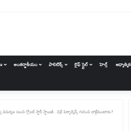
h : ఈ నెంబర్ వారు ఆవేశంలో నోరు జారే ప్రమాదం..వీరికి ధనలాభం..
ాణ
అంతర్జాతీయం
పాలిటిక్స్‌
లైఫ్ స్టైల్
హెల్త్
ఆధ్యాత్మి
శల నుంచి గ్లోబల్ స్టార్ స్థాయికి.. చెర్రీ పెర్ఫార్మెన్స్ గురించి వాళ్లేమంటారు?