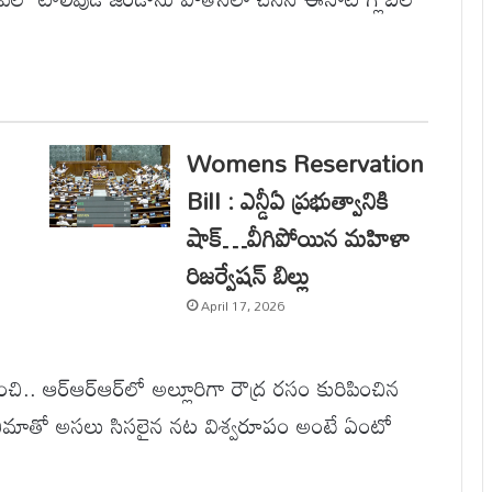
Womens Reservation
Bill : ఎన్డీఏ ప్రభుత్వానికి
షాక్…వీగిపోయిన మహిళా
రిజర్వేషన్ బిల్లు
April 17, 2026
చి.. ఆర్‌ఆర్‌ఆర్‌లో అల్లూరిగా రౌద్ర రసం కురిపించిన
సినిమాతో అసలు సిసలైన నట విశ్వరూపం అంటే ఏంటో