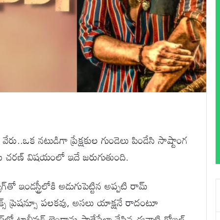
 వేరు..ఒక నటుడిగా ప్రేక్షకుల గుండెలు పిండేసి సాష్టాంగ
మ్ చరణ్ విషయంలో ఇదే జరుగుతుంది.
్‌తో ఇండస్ట్రీలోకి అడుగుపెట్టిన అప్పటి రామ్
్ ప్రెషన్సూ పలకవు, అసలు యాక్షనే రాదంటూ
ాప్‌లో టాలీవుడ్ జెండాను పాతేసేలా చేసిన ఈనాటి గ్లోబల్