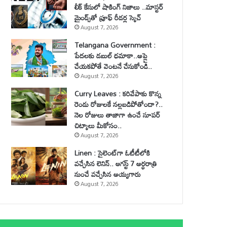
లీక్ కేసులో షాకింగ్ నిజాలు ..మాస్టర్
మైండ్స్‌తో ప్రూఫ్ రీడర్ల స్కెచ్
August 7, 2026
Telangana Government :
పేదలకు డబుల్ ధమాకా..అప్లై
చేయకపోతే వెంటనే చేసుకోండి..
August 7, 2026
Curry Leaves : కరివేపాకు కొన్న
రెండు రోజులకే నల్లబడిపోతోందా?..
నెల రోజులు తాజాగా ఉంచే సూపర్
చిట్కాలు మీకోసం..
August 7, 2026
Linen : సైలెంట్‌గా ఓటీటీలోకి
వచ్చేసిన లెనిన్.. ఆగస్ట్ 7 అర్ధరాత్రి
నుంచే వచ్చేసిన అయ్యగారు
August 7, 2026