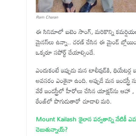
Ram Charan
ఈ సినిమాలో ఐటెం సాంగ్, మరికొన్ని కమర్షియల్ 
మైనస్‌లు ఉన్నా.. చరణ్ చేసిన ఈ మైండ్ బ్లోయింగ్ 
ఒక్కరూ సపోర్ట్ చేయాల్సిందే.
ఎందుకంటే ఇప్పుడు మన టాలీవుడ్‌కి, థియేటర్ల ఇండస్
అవసరం ఎంతైనా ఉంది. అప్పుడే మన ఇండస్ట్రీ నుం
వేరే ఇండస్ట్రీలో హీరోలు చేసిన యాక్షన్‌ను ఆహ
రేంజ్‌లో పొగుడుతారో చూడాలి మరి.
Mount Kailash :కైలాస పర్వతాన్ని నేటికీ ఎ
చెబుతున్నాయ్?