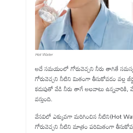
Hot Water
అదే సమయంలో గోరువెచ్చని నీరు తాగితే సమస్య
గోరువెచ్చని నీటిని మితంగా తీసుకోవడం వల్ల 
కడుపుతో వేడి నీరు తాగే అలవాటు ఉన్నవారికి,
వస్తుంది.
వేసవిలో ఎక్కువగా మరిగించిన నీటిని(Hot Wat
గోరువెచ్చని నీటిని మాత్రం పరిమితంగా తీసుకోవ