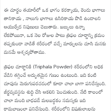
ఈ చూర్ణం తయారీలో ఒక భాగం కరక్కాయ, రెండు భాగాలు
తానికాయ , నాలుగు భాగాలు ఉసిరికాయ పొడి ఉండాలని
ఆయుర్వేద నిపుణులు చెబుతారు. జబ్బులు ఉన్నా
లేకపోయినా, ఒక నెల రోజుల పాటు త్రిఫల చూర్ణాన్ని క్రమం
తప్పకుండా వాడితే శరీరంలో వచ్చే మార్పులను చూసి మనకు
మనమే ఆశ్చర్యపోతాము.
త్రిఫల చూర్ణానికి (Triphala Powder) శరీరంలోని అధిక
వేడిని తగ్గించే అద్భుతమైన గుణం ఉంటుంది. ఇది కంటి
చూపును మెరుగుపరచడంలో కూడా చాలా బాగా పనిచేస్తుంది.
జీర్ణవ్యవస్థను శుద్ధి చేసి ఆకలిని పెంచుతుంది. నేటి కాలంలో
చాలా మంది బాధపడే మలబద్ధకం సమస్యకు ఇది
రామబాణంలా పనిచేస్తుంది. శరీరంలోని విషతుల్యాలను