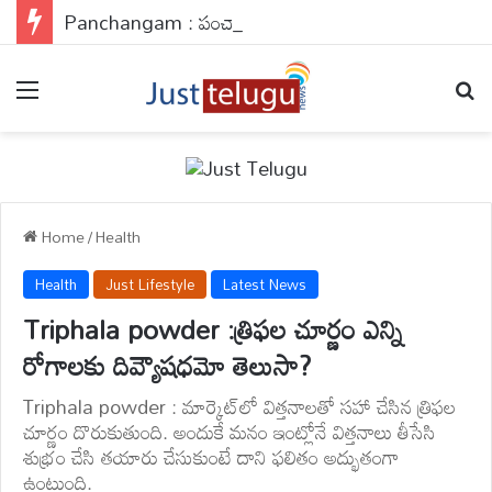
Panchangam : పంచాంగం
Menu
Se
Home
/
Health
Health
Just Lifestyle
Latest News
Triphala powder :త్రిఫల చూర్ణం ఎన్ని
రోగాలకు దివ్యౌషధమో తెలుసా?
Triphala powder : మార్కెట్‌లో విత్తనాలతో సహా చేసిన త్రిఫల
చూర్ణం దొరుకుతుంది. అందుకే మనం ఇంట్లోనే విత్తనాలు తీసేసి
శుభ్రం చేసి తయారు చేసుకుంటే దాని ఫలితం అద్భుతంగా
ఉంటుంది.