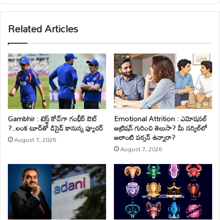
te
Related Articles
Gambhir : టెస్ట్ కోచ్‌గా గంభీర్ ఔట్
Emotional Attrition : ఎమోషనల్
?..లంక టూర్‌తో డిసైడ్ కానున్న ఫ్యూచర్
అట్రిషన్ గురించి తెలుసా? మీ సర్కిల్‌లో
అలాంటి పర్సన్ ఉన్నారా?
August 7, 2026
August 7, 2026