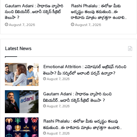
Gautam Adani : సాధారణ వ్యాపారి
Rashi Phalalu : ఈరోజు మీకు
నుంచి బిలియనీర్..అదానీ సక్సెస్ సీక్రెట్
అదృష్టం తలుపు తడుతుంది..ఈ
తెలుసా ?
రాశివారు మాత్రం జాగ్రత్తగా ఉండాలి..
August 7, 2026
August 7, 2026
Latest News
Emotional Attrition : ఎమోషనల్ అట్రిషన్ గురించి
తెలుసా? మీ సర్కిల్‌లో అలాంటి పర్సన్ ఉన్నారా?
August 7, 2026
Gautam Adani : సాధారణ వ్యాపారి నుంచి
బిలియనీర్..అదానీ సక్సెస్ సీక్రెట్ తెలుసా ?
August 7, 2026
Rashi Phalalu : ఈరోజు మీకు అదృష్టం తలుపు
తడుతుంది..ఈ రాశివారు మాత్రం జాగ్రత్తగా ఉండాలి..
August 7, 2026