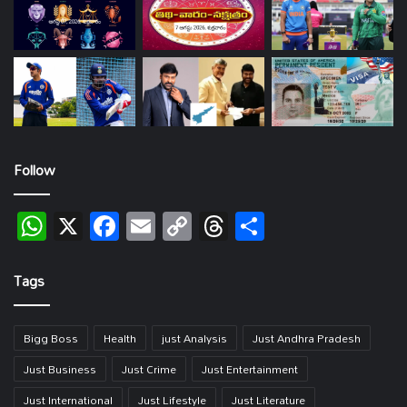
Follow
WhatsApp
X
Facebook
Email
Copy
Threads
Share
Link
Tags
Bigg Boss
Health
just Analysis
Just Andhra Pradesh
Just Business
Just Crime
Just Entertainment
Just International
Just Lifestyle
Just Literature