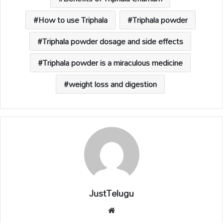
p
k
k
How to use Triphala
Triphala powder
Triphala powder dosage and side effects
Triphala powder is a miraculous medicine
weight loss and digestion
JustTelugu
We
bsi