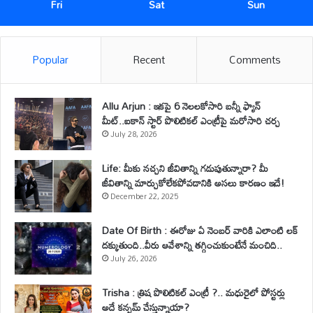
Fri
Sat
Sun
Popular
Recent
Comments
Allu Arjun : ఇకపై 6 నెలలకోసారి బన్నీ ఫ్యాన్
మీట్..ఐకాన్ స్టార్ పొలిటికల్ ఎంట్రీపై మరోసారి చర్చ
July 28, 2026
Life: మీకు నచ్చని జీవితాన్ని గడుపుతున్నారా? మీ
జీవితాన్ని మార్చుకోలేకపోవడానికి అసలు కారణం ఇదే!
December 22, 2025
Date Of Birth : ఈరోజు ఏ నెంబర్ వారికి ఎలాంటి లక్
దక్కుతుంది..వీరు ఆవేశాన్ని తగ్గించుకుంటేనే మంచిది..
July 26, 2026
Trisha : త్రిష పొలిటికల్ ఎంట్రీ ?.. మధురైలో పోస్టర్లు
అదే కన్ఫమ్ చేస్తున్నాయా?