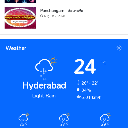
Panchangam : పంచాంగం
August 7, 2026
Weather
24
℃
Hyderabad
26º - 22º
84%
Light Rain
6.01 km/h
26
27
29
℃
℃
℃