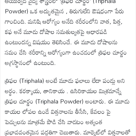
ఆయుర్వేద వైద్య శాస్త్రంలో ‘త్రిఫల చూర్ణం’ (Triphala
Powder) ఒక అద్భుతమైన , తిరుగులేని ఔషధంగా పేరు
గాంచింది. మనిషి ఆరోగ్యం అనేది శరీరంలోని వాత, పిత్త,
కఫ అనే మూడు దోషాల సమతుల్యతపై ఆధారపడి
ఉంటుందన్న విషయం తెలిసిందే. ఈ మూడు దోషాలను
సమం చేసి శరీరాన్ని ఆరోగ్యంగా ఉంచడంలో త్రిఫల చూర్ణం
అగ్రస్థానంలో ఉంటుంది.
త్రిఫల (Triphala) అంటే మూడు ఫలాలు లేదా పండ్లు అని
అర్థం. కరక్కాయ, తానికాయ . ఉసిరికాయల మిశ్రమాన్నే
త్రిఫల చూర్ణం (Triphala Powder) అంటారు. ఈ మూడు
కాయల లోపల ఉండే విత్తనాలను తీసేసి, కేవలం పై
పెచ్చులను మాత్రమే పొడి చేసి వాడటం అత్యంత
ప్రభావవంతమైన పద్ధతిగా చెబుతారు. మార్కెట్‌లో విత్తనాలతో