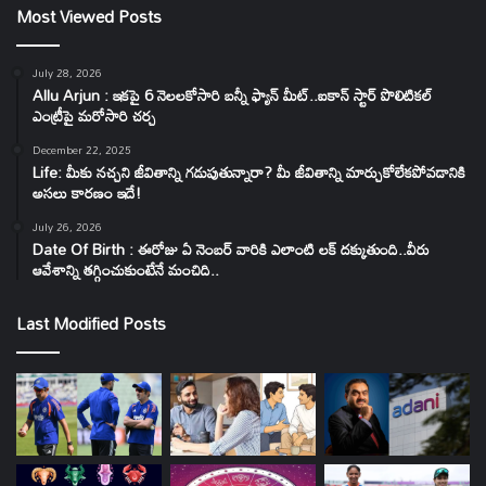
Most Viewed Posts
July 28, 2026
Allu Arjun : ఇకపై 6 నెలలకోసారి బన్నీ ఫ్యాన్ మీట్..ఐకాన్ స్టార్ పొలిటికల్
ఎంట్రీపై మరోసారి చర్చ
December 22, 2025
Life: మీకు నచ్చని జీవితాన్ని గడుపుతున్నారా? మీ జీవితాన్ని మార్చుకోలేకపోవడానికి
అసలు కారణం ఇదే!
July 26, 2026
Date Of Birth : ఈరోజు ఏ నెంబర్ వారికి ఎలాంటి లక్ దక్కుతుంది..వీరు
ఆవేశాన్ని తగ్గించుకుంటేనే మంచిది..
Last Modified Posts