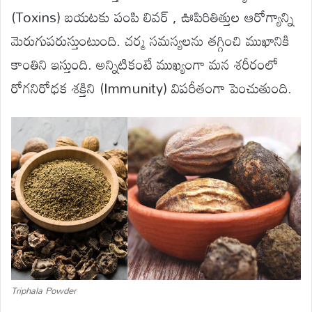
(Toxins) బయటకు పంపి లివర్ , ఊపిరితిత్తుల ఆరోగ్యాన్ని
మెరుగుపరుస్తుంటుంది. చర్మ సమస్యలను తగ్గించి ముఖానికి
కాంతిని ఇస్తుంది. అన్నిటికంటే ముఖ్యంగా మన శరీరంలో
రోగనిరోధక శక్తిని (Immunity) విపరీతంగా పెంచుతుంది.
Triphala Powder