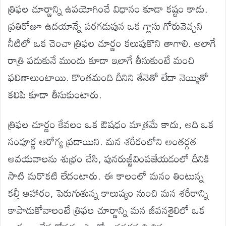
త్రిఫల చూర్ణాన్ని ఉపయోగించే విధానం కూడా కష్టం కాదు.
ప్రతిరోజూ ఉదయాన్నే పరగడుపున ఒక గ్లాసు గోరువెచ్చని
నీటిలో ఒక చెంచా త్రిఫల చూర్ణం కలుపుకొని తాగాలి. అలాగే
రాత్రి పడుకునే ముందు కూడా ఇలాగే తీసుకుంటే మంచి
ఫలితాలుంటాయి. కొంతమంది దీనిని తేనెతో లేదా నెయ్యితో
కలిపి కూడా తీసుకుంటారు.
త్రిఫల చూర్ణం కేవలం ఒక ఔషధం మాత్రమే కాదు, అది ఒక
సంపూర్ణ ఆరోగ్య ప్రదాయిని. మన శరీరంలోని అంతర్గత
అవయవాలను శుభ్రం చేసి, పునరుజ్జీవింపజేయడంలో దీనికి
సాటి మరొకటి లేదంటారు. ఈ కాలంలో మనం తింటున్న
కల్తీ ఆహారం, పెరుగుతున్న కాలుష్యం నుంచి మన శరీరాన్ని
కాపాడుకోవాలంటే త్రిఫల చూర్ణాన్ని మన జీవనశైలిలో ఒక