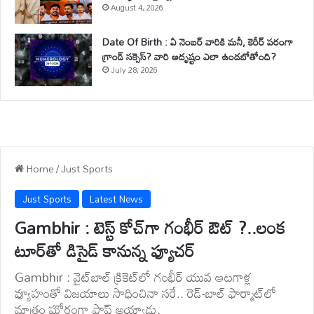
August 4, 2026
Date Of Birth : ఏ నెంబర్ వారికి మనీ, కెరీర్ పరంగా
గ్రాండ్ సక్సెస్? వారి అదృష్టం ఎలా ఉండబోతోంది?
July 28, 2026