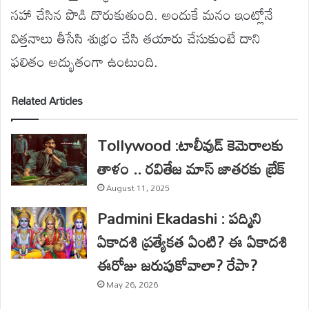
సహా చేసిన పొడి దొరుకుతుంది. అందుకే మనం ఇంట్లోనే
విత్తనాలు తీసేసి శుభ్రం చేసి తయారు చేసుకుంటే దాని
ఫలితం అద్భుతంగా ఉంటుంది.
Related Articles
Tollywood :టాలీవుడ్ కెమెరాలకు
తాళం .. రవితేజ మాస్ జాతరకు బ్రేక్
August 11, 2025
Padmini Ekadashi : పద్మిని
ఏకాదశి ప్రత్యేకత ఏంటి? ఈ ఏకాదశి
ఈరోజు జరుపుకోవాలా? రేపా?
May 26, 2026