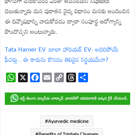
భాగంగా చేసుకోవడం ఎంతో అవసరమని నిపుణులు
చెబుతున్నారు మన పురాతన వైద్య విధానం మనకు అందించిన
ఈ దివ్యౌషధాన్ని వాడుకోవడం ద్వారా సంపూర్ణ ఆరోగ్యాన్ని
పొందొచ్చని అంటున్నారు.
Tata Harrier EV :టాటా హారియర్ EV- అదిరిపోయే
ఫీచర్లు.. ఈ కారును కొనడం తెలివైన నిర్ణయమేనా?
W
X
F
E
C
T
S
h
ac
m
o
hr
h
at
e
ail
p
e
ar
s
b
y
a
e
A
o
Li
d
p
o
n
s
Ayurvedic medicine
Benefits of Triphala Churnam