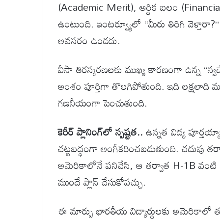
(Academic Merit), ఆర్థిక బలం (Financial 
ఉంటుంది. ఇంటర్వ్యూలో “మీరు తిరిగి వెళ్తారా?
అవసరం ఉండదు.
వీసా తిరస్కరణలకు ముఖ్య కారణంగా ఉన్న “స్వదేశ
అంశం పూర్తిగా తొలగిపోతుంది. ఇది లక్షలాది 
గణనీయంగా పెంచుతుంది.
కెరీర్ ప్లానింగ్‌లో స్పష్టత..
ఉన్నత విద్య పూర్తయ్య
చట్టబద్ధంగా అంగీకరించబడుతుంది. చదువు తర్వాత 
అమెరికాలోనే పనిచేసి, ఆ తర్వాత H-1B వంటి వర్క
ముందే ప్లాన్ చేసుకోవచ్చు.
ఈ మార్పు భారతీయ విద్యార్థులకు అమెరికాలో తమ