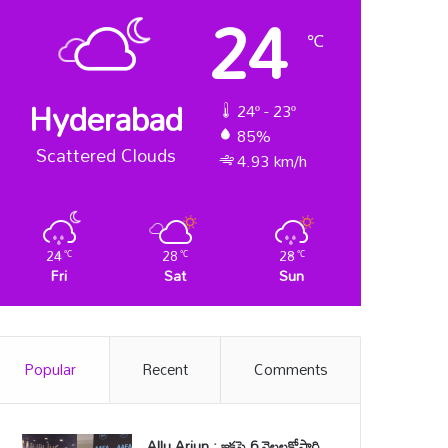
24
℃
Hyderabad
24º - 23º
85%
Scattered Clouds
4.93 km/h
24
28
28
℃
℃
℃
Fri
Sat
Sun
Popular
Recent
Comments
Allu Arjun : ఇకపై 6 నెలలకోసారి