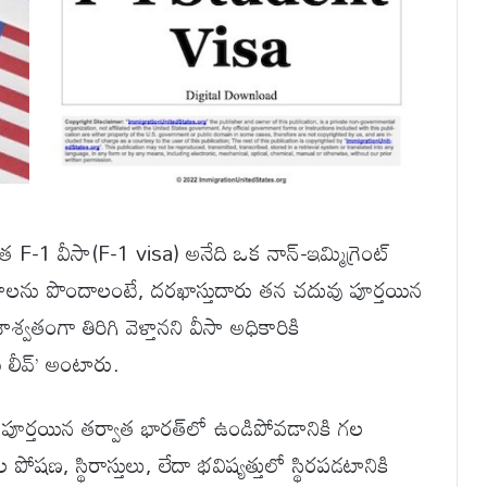
తుత F-1 వీసా(F-1 visa) అనేది ఒక నాన్-ఇమ్మిగ్రెంట్
ాలను పొందాలంటే, దరఖాస్తుదారు తన చదువు పూర్తయిన
ాశ్వతంగా తిరిగి వెళ్తానని వీసా అధికారికి
 లీవ్’ అంటారు.
వు పూర్తయిన తర్వాత భారత్‌లో ఉండిపోవడానికి గల
, స్థిరాస్తులు, లేదా భవిష్యత్తులో స్థిరపడటానికి