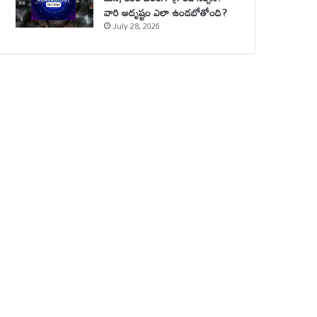
వారి అదృష్టం ఎలా ఉండబోతోంది?
July 28, 2026