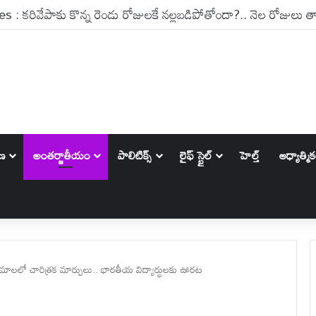
ాణ
అంతర్జాతీయం
పాలిటిక్స్‌
లైఫ్ స్టైల్
హెల్త్
ఆధ్యాత్మి
మాలలో చారిత్రక మార్పులు.. భారతీయ విద్యార్థులకు ఊరట