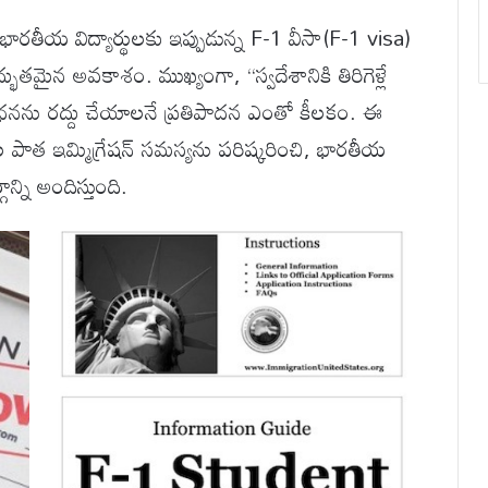
ారతీయ విద్యార్థులకు ఇప్పుడున్న F-1 వీసా(F-1 visa)
ుతమైన అవకాశం. ముఖ్యంగా, “స్వదేశానికి తిరిగెళ్లే
ధనను రద్దు చేయాలనే ప్రతిపాదన ఎంతో కీలకం. ఈ
ల పాత ఇమ్మిగ్రేషన్ సమస్యను పరిష్కరించి, భారతీయ
న్ని అందిస్తుంది.