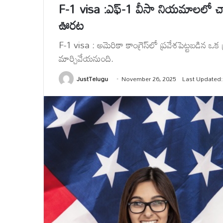
F-1 visa :ఎఫ్-1 వీసా నియమాలలో చారి
ఊరట
F-1 visa : అమెరికా కాంగ్రెస్‌లో ప్రవేశపెట్టబడిన ఒ
మార్చివేయనుంది.
JustTelugu
November 26, 2025
Last Updated: