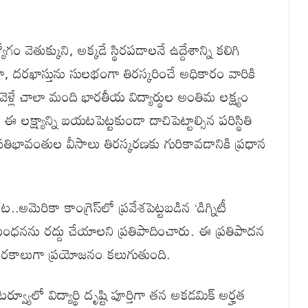
ం వెతుక్కుని, అక్కడే స్థిరపడాలనే ఉద్దేశాన్ని కలిగి
నా, దరఖాస్తును సులభంగా తిరస్కరించే అధికారం వారికి
వెళ్లే చాలా మంది భారతీయ విద్యార్థుల అంతిమ లక్ష్యం
లక్ష్యాన్ని బయటపెట్టకుండా దాచిపెట్టాల్సిన పరిస్థితి
రతిభావంతుల వీసాలు తిరస్కరణకు గురికావడానికి ప్రధాన
.అమెరికా కాంగ్రెస్‌లో ప్రవేశపెట్టబడిన ‘డిగ్నిటీ
నిబంధనను రద్దు చేయాలని ప్రతిపాదించారు. ఈ ప్రతిపాదన
క రకాలుగా ప్రయోజనం కలుగుతుంది.
్వ్యూలో విద్యార్థి దృష్టి పూర్తిగా తన అకడమిక్ అర్హత