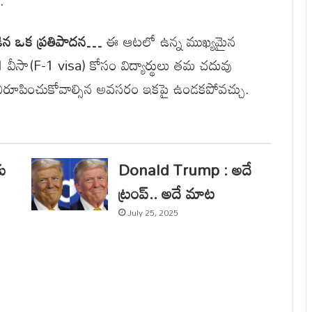
.
్టబడిన ఒక ప్రతిపాదన…
ఈ ఆటలో ఉన్న ముఖ్యమైన
1 వీసా(F-1 visa) కోసం విద్యార్థులు తమ చదువు
శాన్ని నిరూపించుకోవాల్సిన అవసరం ఇకపై ఉండకపోవచ్చు.
కు
Donald Trump : అదే
ట్రంప్.. అదే మాట
July 25, 2025