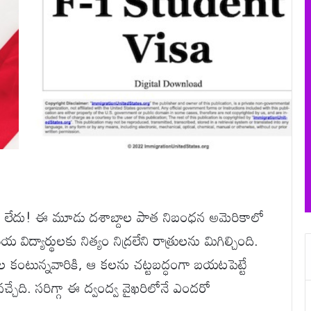
వీసా లేదు! ఈ మూడు దశాబ్దాల పాత నిబంధన అమెరికాలో
ద్యార్థులకు నిత్యం నిద్రలేని రాత్రులను మిగిల్చింది.
ే కల కంటున్నవారికి, ఆ కలను చట్టబద్ధంగా బయటపెట్టే
చ్చేది. సరిగ్గా ఈ ద్వంద్వ వైఖరిలోనే ఎందరో