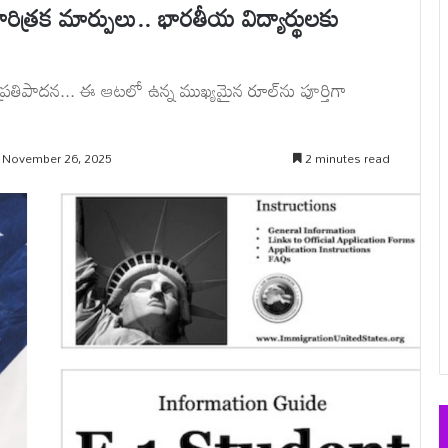
త్రక మార్పులు.. భారతీయ విద్యార్థులకు
క ప్రతిపాదన... ఈ ఆటలో ఉన్న ముఖ్యమైన రూల్‌ను పూర్తిగా
 November 26, 2025
2 minutes read