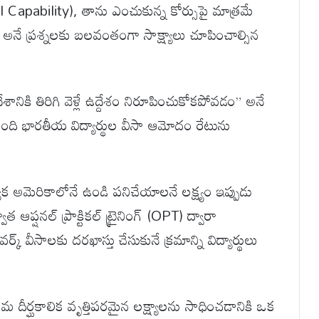
Capability), తాను ఎంచుకున్న కోర్సుపై మాత్రమే
” అనే ప్రశ్నలకు బలవంతంగా సాక్ష్యాలు చూపించాల్సిన
ానికి తిరిగి వెళ్లే ఉద్దేశం నిరూపించుకోకపోవడం” అనే
మంది భారతీయ విద్యార్థుల వీసా ఆమోదం రేటును
ాక అమెరికాలోనే ఉండి పనిచేయాలనే లక్ష్యం ఇప్పుడు
ఆప్షనల్ ప్రాక్టికల్ ట్రైనింగ్ (OPT) ద్వారా
్ వీసాలకు దరఖాస్తు చేసుకునే క్రమాన్ని విద్యార్థులు
 దీర్ఘకాలిక వృత్తిపరమైన లక్ష్యాలను సాధించడానికి ఒక