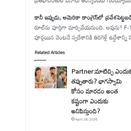
ప్రతిభావంతుల వీసాలు తిరస్కరణకు గురయ్యాయి
కానీ ఇప్పుడు, అమెరికా కాంగ్రెస్‌లో ప్రవేశపెట
రూల్‌ను పూర్తిగా మార్చివేయనుంది. అవును! F-
పూర్తయిన వెంటనే స్వదేశానికి తిరిగెళ్లే ఉద్దే
Related Articles
Partner:మాటిచ్చి ఎందు
తప్పుతారు? భాగస్వామి
కోసం మారడం అంత
కష్టంగా ఎందుకు
అనిపిస్తుంది?
April 28, 2026