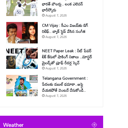
భారత్ బౌలర్లు.. లంక ఎలెవన్
భారీస్కోరు
August 7, 2026
CM Vijay : సీఎం విజయ్‌కు బిగ్
రిలీఫ్.. బ్యాక్ స్టెప్ వేసిన సంగీత
August 7, 2026
NEET Paper Leak : నీట్ పేపర్
లీక్ కేసులో షాకింగ్ నిజాలు ..మాస్టర్
మైండ్స్‌తో ప్రూఫ్ రీడర్ల స్కెచ్
August 7, 2026
Telangana Government :
పేదలకు డబుల్ ధమాకా..అప్లై
చేయకపోతే వెంటనే చేసుకోండి..
August 7, 2026
Weather