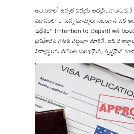
అమెరికాలో ఉన్నత విద్యను అభ్యసించాలనుకునే భ
విధానంలో రానున్న మార్పులు నిజంగానే ఒక అద్భ
ఉద్దేశం” (Intention to Depart) అనే నిబం
ప్రతిపాదన గనుక చట్టంగా మారితే, ఇది దశాబ్దా
విద్యార్థులకు మరింత సులభమైన, స్పష్టమైన మార్గా