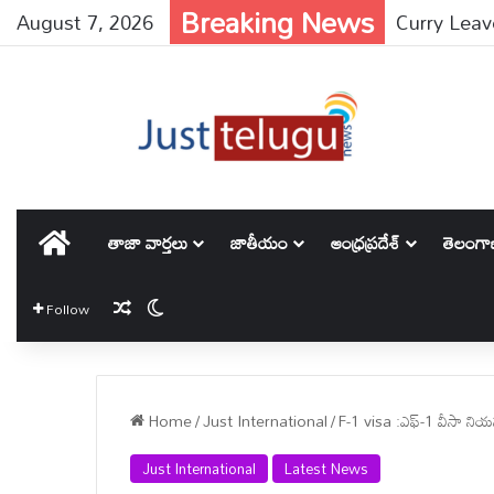
Breaking News
August 7, 2026
హోమ్
తాజా వార్తలు
జాతీయం
ఆంధ్రప్రదేశ్
తెలంగ
Random Article
Switch skin
Follow
Home
/
Just International
/
F-1 visa :ఎఫ్-1 వీసా నియ
Just International
Latest News