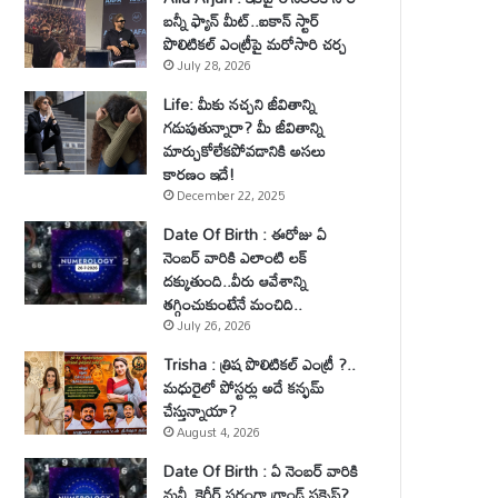
బన్నీ ఫ్యాన్ మీట్..ఐకాన్ స్టార్
పొలిటికల్ ఎంట్రీపై మరోసారి చర్చ
July 28, 2026
Life: మీకు నచ్చని జీవితాన్ని
గడుపుతున్నారా? మీ జీవితాన్ని
మార్చుకోలేకపోవడానికి అసలు
కారణం ఇదే!
December 22, 2025
Date Of Birth : ఈరోజు ఏ
నెంబర్ వారికి ఎలాంటి లక్
దక్కుతుంది..వీరు ఆవేశాన్ని
తగ్గించుకుంటేనే మంచిది..
July 26, 2026
Trisha : త్రిష పొలిటికల్ ఎంట్రీ ?..
మధురైలో పోస్టర్లు అదే కన్ఫమ్
చేస్తున్నాయా?
August 4, 2026
Date Of Birth : ఏ నెంబర్ వారికి
మనీ, కెరీర్ పరంగా గ్రాండ్ సక్సెస్?