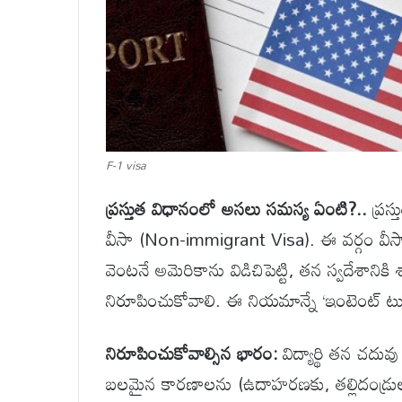
F-1 visa
ప్రస్తుత విధానంలో అసలు సమస్య ఏంటి?..
ప్రస్
వీసా (Non-immigrant Visa). ఈ వర్గం వీస
వెంటనే అమెరికాను విడిచిపెట్టి, తన స్వదేశానికి శ
నిరూపించుకోవాలి. ఈ నియమాన్నే ‘ఇంటెంట్ టు
నిరూపించుకోవాల్సిన భారం:
విద్యార్థి తన చదు
బలమైన కారణాలను (ఉదాహరణకు, తల్లిదండ్రుల పోషణ