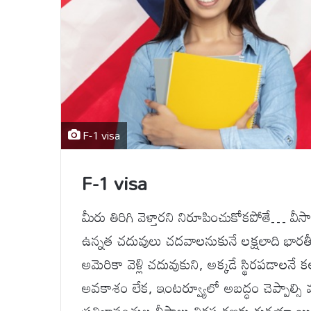
F-1 visa
F-1 visa
మీరు తిరిగి వెళ్తారని నిరూపించుకోకపోతే… 
ఉన్నత చదువులు చదవాలనుకునే లక్షలాది భారతీయ వి
అమెరికా వెళ్లి చదువుకుని, అక్కడే స్థిరపడాలన
అవకాశం లేక, ఇంటర్వ్యూలో అబద్ధం చెప్పాల్సి వ