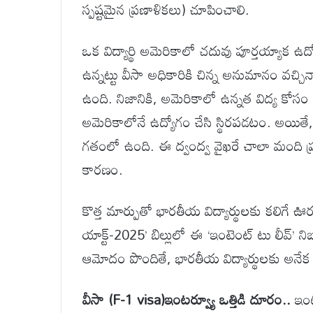
స్పష్టమైన ప్రణాళికలు) చూపించాలి.
ఒక విద్యార్థి అమెరికాలో చదువు పూర్తయ్యాక ఉద్యోగ
ఉన్నట్టు వీసా అధికారికి చిన్న అనుమానం వచ్చి
ఉంది. నిజానికి, అమెరికాలో ఉన్నత విద్య కోసం 
అమెరికాలోనే ఉద్యోగం చేసి స్థిరపడటం. అయితే, ఈ 
గతంలో ఉంది. ఈ ద్వంద్వ వైఖరే చాలా మంది ప్
కారణం.
కొత్త మార్పుతో భారతీయ విద్యార్థులకు కలిగే ఊరట.
యాక్ట్-2025’ బిల్లులో ఈ ‘ఇంటెంట్ టు లీవ్’ 
ఆమోదం పొందితే, భారతీయ విద్యార్థులకు అనే
వీసా (F-1 visa)ఇంటర్వ్యూ ఒత్తిడి దూరం..
ఇంటర