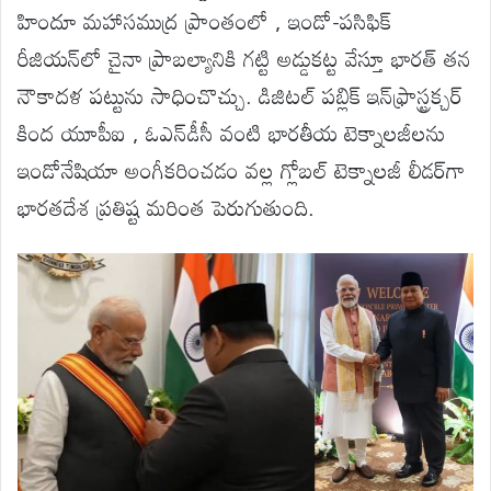
హిందూ మహాసముద్ర ప్రాంతంలో , ఇండో-పసిఫిక్
రీజియన్‌లో చైనా ప్రాబల్యానికి గట్టి అడ్డుకట్ట వేస్తూ భారత్ తన
నౌకాదళ పట్టును సాధించొచ్చు. డిజిటల్ పబ్లిక్ ఇన్‌ఫ్రాస్ట్రక్చర్
కింద యూపీఐ , ఓఎన్‌డీసీ వంటి భారతీయ టెక్నాలజీలను
ఇండోనేషియా అంగీకరించడం వల్ల గ్లోబల్ టెక్నాలజీ లీడర్‌గా
భారతదేశ ప్రతిష్ట మరింత పెరుగుతుంది.