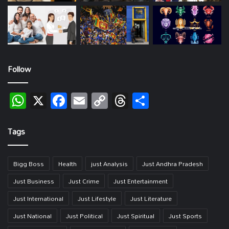
Follow
WhatsApp
X
Facebook
Email
Copy
Threads
Share
Link
Tags
Bigg Boss
Health
just Analysis
Just Andhra Pradesh
Just Business
Just Crime
Just Entertainment
Just International
Just Lifestyle
Just Literature
Just National
Just Political
Just Spiritual
Just Sports