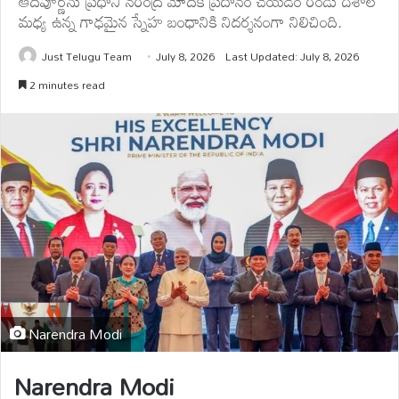
ఆదిపూర్ణను ప్రధాని నరేంద్ర మోదీకి ప్రదానం చేయడం రెండు దేశాల
మధ్య ఉన్న గాఢమైన స్నేహ బంధానికి నిదర్శనంగా నిలిచింది.
Just Telugu Team
July 8, 2026
Last Updated: July 8, 2026
2 minutes read
Narendra Modi
Narendra Modi