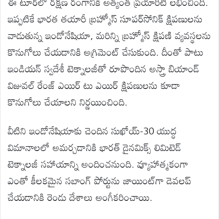
ఈ టూర్‌లో రక్షణ రంగానికి అత్యంత ప్రయారిటీ లభించింది.
ఇప్పటికే భారత తయారీ బ్రహ్మోస్ సూపర్‌సోనిక్ క్షిపణులను
వాడుతున్న ఇండోనేషియా, మరిన్ని బ్రహ్మోస్ క్షిపణి వ్యవస్థలను
కొనుగోలు చేయడానికి అగ్రిమెంట్‌ చేసుకుంది. దీంతో పాటు
ఇండియన్ స్వదేశీ టెక్నాలజీతో రూపొందిన అస్త్రా బియాండ్
విజువల్ రేంజ్ ఎయిర్ టు ఎయిర్ క్షిపణులను కూడా
కొనుగోలు చేయాలని నిర్ణయించింది.
వీటిని ఇండోనేషియాకు చెందిన సుఖోయ్-30 యుద్ధ
విమానాలలో అమర్చడానికి భారత్ డైనమిక్స్ లిమిటెడ్
టెక్నాలజీ సహాయాన్ని అందించనుంది. వ్యూహాత్మకంగా
ఎంతో కీలకమైన సబాంగ్ పోర్టును జాయింట్‌గా డెవలప్‌
చేయడానికి రెండు దేశాలు అంగీకరించాయి.