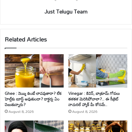
Just Telugu Team
Related Articles
Ghee : నెయ్యి తింటే లావవుతారా? లేక
Vinegar : కిచెన్, బాత్రూమ్ గోడలు
హెల్త్‌కు బూస్ట్ అవుతుందా? డాక్టర్లు ఏం
తళతళ మెరిసిపోవాలా?.. ఈ సీక్రెట్
చెబుతున్నారు?
నాచురల్ హ్యాక్ మీ కోసమే..
August 8, 2026
August 8, 2026