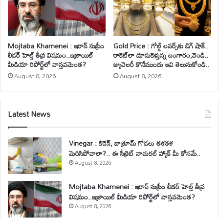
Mojtaba Khamenei : ఇరాన్ సుప్రీం
Gold Price : గోల్డ్ లవర్స్‌కు బిగ్ షాక్..
లీడర్ హెల్త్ తీవ్ర విషమం..ఇజ్రాయిల్
రాకెట్‌లా దూసుకెళ్తున్న బంగారం,వెండి..
మీడియా రిపోర్ట్‌లో వాస్తవమెంత?
జ్యువెలరీ కొనేముందు ఇవి తెలుసుకోండి..
August 8, 2026
August 8, 2026
Latest News
Vinegar : కిచెన్, బాత్రూమ్ గోడలు తళతళ
మెరిసిపోవాలా?.. ఈ సీక్రెట్ నాచురల్ హ్యాక్ మీ కోసమే..
August 8, 2026
Mojtaba Khamenei : ఇరాన్ సుప్రీం లీడర్ హెల్త్ తీవ్ర
విషమం..ఇజ్రాయిల్ మీడియా రిపోర్ట్‌లో వాస్తవమెంత?
August 8, 2026