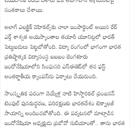
సంతకాలు చేశాయి.
అలాగే ఎలక్ట్రిక్ వెహికల్స్‌కు చాలా ఇంపార్టెంట్ అయిన రేర్
ఎర్త్ శాశ్వత అయస్కాంతాల తయారీ యూనిట్లలో భారత్
పెట్టుబడులు పెట్టబోతోంది. విద్యా రంగంలో భాగంగా భారత
ప్రతిష్టాత్మక విద్యాసంస్థ ఐఐఐం బెంగళూరు
ఇండోనేషియాలోని సింఘసరి ఎస్‌ఈజెడ్‌లో తన ఫస్ట్
అంతర్జాతీయ క్యాంపస్‌ను ఏర్పాటు చేయనుంది.
సాంస్కృతిక పరంగా వెయ్యేళ్ల నాటి హిస్టారికల్ ప్రంబనన్
టెంపుల్‌ పునరుద్ధరణ, పరిరక్షణకు భారతదేశం టెక్నాలజీ
సాయాన్ని అందించబోతోంది. ఈ పర్యటనలో మాట్లాడిన
ఇండోనేషియా అధ్యక్షుడు ప్రబోవో సుబియాంతో.. తాను భారత