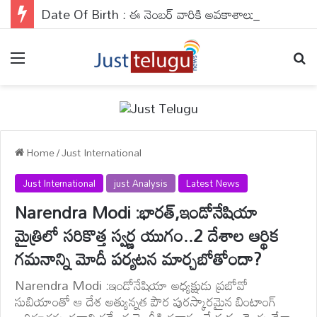
Date Of Birth : ఈ నెంబర్ వారికి అవకాశాలు కలిసి వస్తాయి..వారు వెహికల్స్ నడిపేటప్పుడు జాగ్రత్తగా ఉండాలి..
Menu
Se
Home
/
Just International
Just International
just Analysis
Latest News
Narendra Modi :భారత్,ఇండోనేషియా
మైత్రిలో సరికొత్త స్వర్ణ యుగం..2 దేశాల ఆర్థిక
గమనాన్ని మోదీ పర్యటన మార్చబోతోందా?
Narendra Modi :ఇండోనేషియా అధ్యక్షుడు ప్రబోవో
సుబియాంతో ఆ దేశ అత్యున్నత పౌర పురస్కారమైన బింటాంగ్