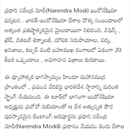
ప్రధాని నరేంద్ర మోదీ(Narendra Modi) ఇండోనేషియా
పర్యటన.. భారత్-ఇండోనేషియా దేశాల దౌత్య సంబంధాలలో
అత్యంత ప్రతిష్టాత్మకమైన మైలురాయిగా నిలిచింది. డిఫెన్స్ ,
ట్రేడ్, డిజిటల్ టెక్నాలజీ, మౌలిక సదుపాయాలు, విద్య,
ఖనిజాలు, కల్చర్ వంటి బహుముఖ రంగాలలో ఏకంగా 20
కీలక ఒప్పందాలు , అవగాహన పత్రాలు కుదిరాయి.
ఈ వ్యూహాత్మక భాగస్వామ్యం హిందూ మహాసముద్ర
ప్రాంతంలో , ప్రపంచ వేదికపై భారతదేశ స్థానాన్ని మరింత
స్ట్రాంగ్ చేయనుంది. ఈ టూర్‌లో భాగంగా ఇండోనేషియా
అధ్యక్షుడు ప్రబోవో సుబియాంతో ఆ దేశ అత్యున్నత పౌర
పురస్కారమైన బింటాంగ్ ఆదిపూర్ణను ప్రధాని నరేంద్ర
మోదీ(Narendra Modi)కి ప్రదానం చేయడం రెండు దేశాల