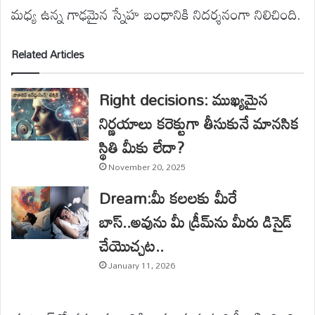
మధ్య ఉన్న గాఢమైన స్నేహ బంధానికి నిదర్శనంగా నిలిచింది.
Related Articles
Right decisions: ముఖ్యమైన
నిర్ణయాలు కరెక్టుగా తీసుకునే మానసిక
స్థితి మీకు లేదా?
November 20, 2025
Dream:మీ కలలకు మీరే
బాస్..అవును మీ డ్రీమ్‌ను మీరు డిసైడ్
చేయొచ్చట..
January 11, 2026