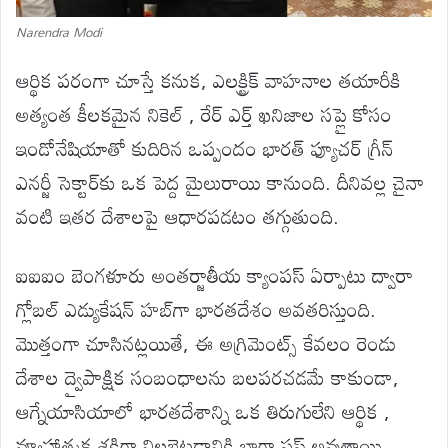
Narendra Modi
ఆర్థిక పరంగా చూస్తే కనుక, ఎలక్ట్రిక్ వాహనాల తయారీకి
అత్యంత కీలకమైన నికెల్ , రేర్ ఎర్త్ ఖనిజాల సప్లై కోసం
ఇండోనేషియాతో కుదిరిన ఒప్పందం భారత్‌ ఫ్యూచర్‌ గ్రీన్
ఎనర్జీ సెక్టార్‌కు ఒక పెద్ద మైలురాయి కానుంది. దీనివల్ల చైనా
వంటి ఇతర దేశాలపై ఆధారపడటం తగ్గుతుంది.
ఐఐఐం బెంగళూరు అంతర్జాతీయ క్యాంపస్ ఏర్పాటు ద్వారా
గ్లోబల్ ఎడ్యుకేషన్ హబ్‌గా భారతదేశం అవతరిస్తుంది.
మొత్తంగా చూసినట్లయితే, ఈ అగ్రిమెంట్స్ కేవలం రెండు
దేశాల ద్వైపాక్షిక సంబంధాలను బలపరచడమే కాకుండా,
ఆగ్నేయాసియాలో భారతదేశాన్ని ఒక తిరుగులేని ఆర్థిక ,
వ్యూహాత్మక శక్తిగా నిలబెట్టడానికి బాగా ప్లస్ అవుతాయి.