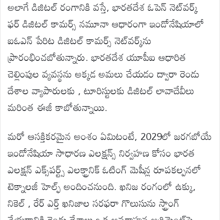
అలాగే డిజిటల్ రంగానికి వస్తే, భారతదేశ ఓపెన్ నెట్‌వర్క్
ఫర్ డిజిటల్ కామర్స్ నమూనా ఆధారంగా ఇండోనేషియాలో
ఐఓఎన్ పేరిట డిజిటల్ కామర్స్ నెట్‌వర్క్‌ను
ప్రారంభించబోతున్నారు. భారతదేశ యూపీఐ ఆధారిత
చెల్లింపుల వ్యవస్థను అక్కడ అమలు చేయడం ద్వారా రెండు
దేశాల వ్యాపారులకు , టూరిస్టులకు డిజిటల్ లావాదేవీలు
మరింత ఈజీ కాబోతున్నాయి.
మరో ఆసక్తికరమైన అంశం ఏమిటంటే, 2029లో జరగబోయే
ఇండోనేషియా సాధారణ ఎలక్షన్స్‌ నిర్వహణ కోసం భారత
ఎలక్షన్ ఎక్స్‌పర్ట్స్ ఎలక్ట్రానిక్ ఓటింగ్ మెషీన్ల రూపకల్పనలో
టెక్నాలజీ హెల్ఫ్ అందించనుంది. ఖనిజ రంగంలో ఉక్కు,
నికెల్ , రేర్ ఎర్త్ ఖనిజాల సరఫరా గొలుసును స్ట్రాంగ్
చేయడానికి రెండు దేశాలు ఒక అవగాహన అగ్రిమెంట్‌పై