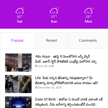
30
27
29
℃
℃
℃
Sat
Sun
Mon
Popular
Recent
Comments
Allu Arjun : ఇకపై 6 నెలలకోసారి బన్నీ ఫ్యాన్
మీట్..ఐకాన్ స్టార్ పొలిటికల్ ఎంట్రీపై మరోసారి చర్చ
July 28, 2026
Life: మీకు నచ్చని జీవితాన్ని గడుపుతున్నారా? మీ
జీవితాన్ని మార్చుకోలేకపోవడానికి అసలు కారణం ఇదే!
December 22, 2025
Date Of Birth : ఈరోజు ఏ నెంబర్ వారికి ఎలాంటి లక్
దక్కుతుంది..వీరు ఆవేశాన్ని తగ్గించుకుంటేనే మంచిది..