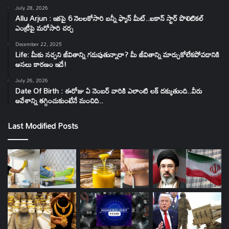
July 28, 2026
Allu Arjun : ఇకపై 6 నెలలకోసారి బన్నీ ఫ్యాన్ మీట్..ఐకాన్ స్టార్ పొలిటికల్
ఎంట్రీపై మరోసారి చర్చ
December 22, 2025
Life: మీకు నచ్చని జీవితాన్ని గడుపుతున్నారా? మీ జీవితాన్ని మార్చుకోలేకపోవడానికి
అసలు కారణం ఇదే!
July 26, 2026
Date Of Birth : ఈరోజు ఏ నెంబర్ వారికి ఎలాంటి లక్ దక్కుతుంది..వీరు
ఆవేశాన్ని తగ్గించుకుంటేనే మంచిది..
Last Modified Posts