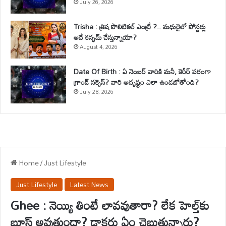
July 26, 2026
Trisha : త్రిష పొలిటికల్ ఎంట్రీ ?.. మధురైలో పోస్టర్లు
అదే కన్ఫమ్ చేస్తున్నాయా?
August 4, 2026
Date Of Birth : ఏ నెంబర్ వారికి మనీ, కెరీర్ పరంగా
గ్రాండ్ సక్సెస్? వారి అదృష్టం ఎలా ఉండబోతోంది?
July 28, 2026