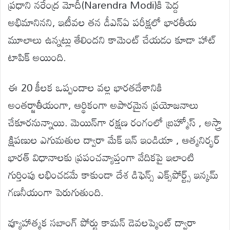
ప్రధాని నరేంద్ర మోదీ(Narendra Modi)కి పెద్ద
అభిమానినని, ఇటీవల తన డీఎన్ఏ పరీక్షలో భారతీయ
మూలాలు ఉన్నట్లు తేలిందని కామెంట్ చేయడం కూడా హాట్
టాపిక్ అయింది.
ఈ 20 కీలక ఒప్పందాల వల్ల భారతదేశానికి
అంతర్జాతీయంగా, ఆర్థికంగా అపారమైన ప్రయోజనాలు
చేకూరనున్నాయి. మెయిన్‌గా రక్షణ రంగంలో బ్రహ్మోస్ , అస్త్రా
క్షిపణుల ఎగుమతుల ద్వారా మేక్ ఇన్ ఇండియా , ఆత్మనిర్భర్
భారత్ విధానాలకు ప్రపంచవ్యాప్తంగా వేదికపై ఇలాంటి
గుర్తింపు లభించడమే కాకుండా దేశ డిఫెన్స్ ఎక్స్‌పోర్ట్స్ ఇన్కమ్
గణనీయంగా పెరుగుతుంది.
వ్యూహాత్మక సబాంగ్ పోర్టు కామన్ డెవలప్మెంట్ ద్వారా