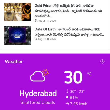
Gold Price : గోల్డ్ లవర్స్‌కు బిగ్ షాక్.. రాకెట్‌లా
దూసుకెళ్తున్న బంగారం,వెండి.. జ్యువెలరీ కొనేముందు ఇవి
తెలుసుకోండి..
August 8, 2026
Date Of Birth : ఈ నెంబర్ వారికి అవకాశాలు కలిసి
వస్తాయి..వారు వెహికల్స్ నడిపేటప్పుడు జాగ్రత్తగా ఉండాలి..
August 8, 2026
Weather
30
℃
Hyderabad
30º - 23º
61%
Scattered Clouds
7.06 km/h