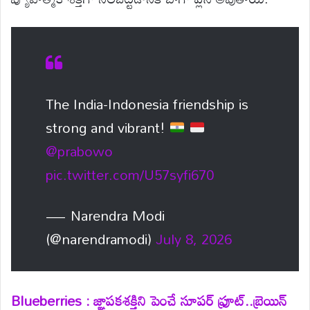
The India-Indonesia friendship is
strong and vibrant!
@prabowo
pic.twitter.com/U57syfi670
— Narendra Modi
(@narendramodi)
July 8, 2026
Blueberries : జ్ఞాపకశక్తిని పెంచే సూపర్ ఫ్రూట్..బ్రెయిన్