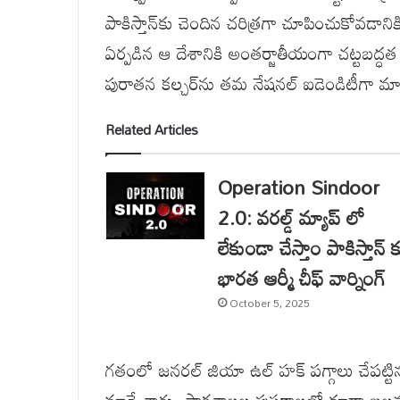
పాకిస్తాన్‌కు చెందిన చరిత్రగా చూపించుకోవడాన
ఏర్పడిన ఆ దేశానికి అంతర్జాతీయంగా చట్టబద్
పురాతన కల్చర్‌ను తమ నేషనల్ ఐడెండిటీగా మార
Related Articles
Operation Sindoor
2.0: వరల్డ్ మ్యాప్ లో
లేకుండా చేస్తాం పాకిస్తాన్ 
భారత ఆర్మీ చీఫ్ వార్నింగ్
October 5, 2025
గతంలో జనరల్ జియా ఉల్ హక్ పగ్గాలు చేపట్టిన 