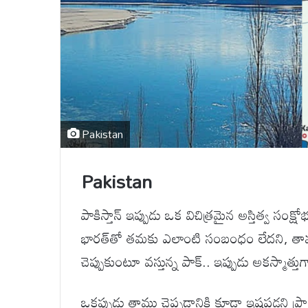
Pakistan
Pakistan
పాకిస్తాన్ ఇప్పుడు ఒక విచిత్రమైన అస్తిత్వ సంక్షోభ
భారత్‌తో తమకు ఎలాంటి సంబంధం లేదని, తాము
చెప్పుకుంటూ వస్తున్న పాక్.. ఇప్పుడు అకస్మాత్తు
ఒకప్పుడు తాము చెప్పడానికి కూడా ఇష్టపడని ప