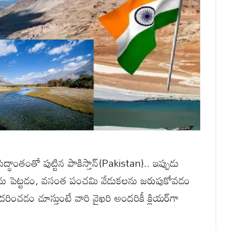
ిద్ధాంతంతో పుట్టిన పాకిస్తాన్(Pakistan).. ఇప్పుడు
సులను పెట్టడం, వసంత పంచమి వేడుకలను జరుపుకోవడం
ంచడం చూస్తుంటే వారి వైఖరి అందరికీ క్లియర్‌గా