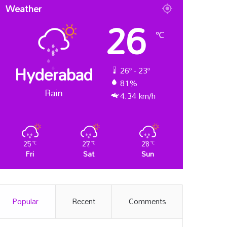
Weather
26
℃
Hyderabad
26º - 23º
81%
Rain
4.34 km/h
25
27
28
℃
℃
℃
Fri
Sat
Sun
Popular
Recent
Comments