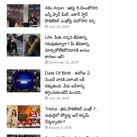
Allu Arjun : ఇకపై 6 నెలలకోసారి
బన్నీ ఫ్యాన్ మీట్..ఐకాన్ స్టార్
పొలిటికల్ ఎంట్రీపై మరోసారి చర్చ
July 28, 2026
Life: మీకు నచ్చని జీవితాన్ని
గడుపుతున్నారా? మీ జీవితాన్ని
మార్చుకోలేకపోవడానికి అసలు
కారణం ఇదే!
December 22, 2025
Date Of Birth : ఈరోజు ఏ
నెంబర్ వారికి ఎలాంటి లక్
దక్కుతుంది..వీరు ఆవేశాన్ని
తగ్గించుకుంటేనే మంచిది..
July 26, 2026
Trisha : త్రిష పొలిటికల్ ఎంట్రీ ?..
మధురైలో పోస్టర్లు అదే కన్ఫమ్
చేస్తున్నాయా?
August 4, 2026