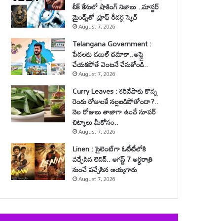
లీక్ కేసులో షాకింగ్ నిజాలు ..మాస్టర్
మైండ్స్‌తో ప్రూఫ్ రీడర్ల స్కెచ్
August 7, 2026
Telangana Government :
పేదలకు డబుల్ ధమాకా..అప్లై
చేయకపోతే వెంటనే చేసుకోండి..
August 7, 2026
Curry Leaves : కరివేపాకు కొన్న
రెండు రోజులకే నల్లబడిపోతోందా?..
నెల రోజులు తాజాగా ఉంచే సూపర్
చిట్కాలు మీకోసం..
August 7, 2026
Linen : సైలెంట్‌గా ఓటీటీలోకి
వచ్చేసిన లెనిన్.. ఆగస్ట్ 7 అర్ధరాత్రి
నుంచే వచ్చేసిన అయ్యగారు
August 7, 2026