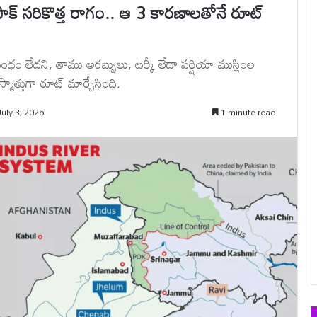
ాక్ సరికొత్త రాగం.. ఆ 3 కారణాలతోనే రూట్
ధం లేదని, తాము అరబ్బులు, టర్కీ లేదా పర్షియా ముస్లింల
మాత్తుగా రూట్ మార్చేసింది.
uly 3, 2026
1 minute read