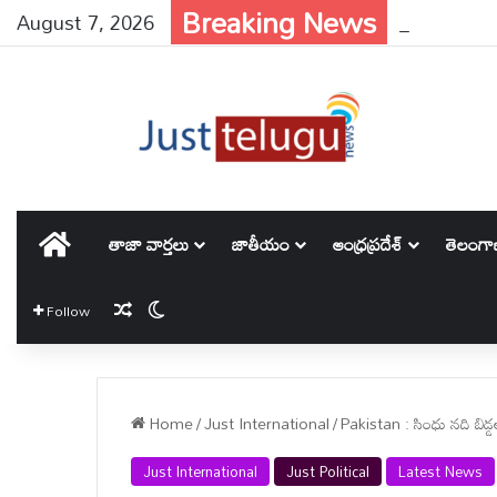
Breaking News
August 7, 2026
Date Of Birt
హోమ్
తాజా వార్తలు
జాతీయం
ఆంధ్రప్రదేశ్
తెలంగ
Random Article
Switch skin
Follow
Home
/
Just International
/
Pakistan : సింధు నది బిడ
Just International
Just Political
Latest News