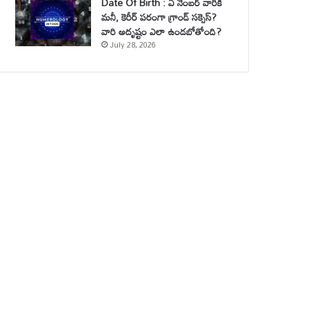
Date Of Birth : ఏ నెంబర్ వారికి
మనీ, కెరీర్ పరంగా గ్రాండ్ సక్సెస్?
వారి అదృష్టం ఎలా ఉండబోతోంది?
July 28, 2026