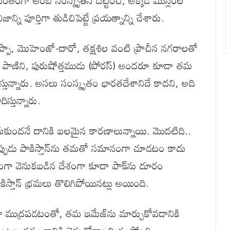
ంగా అరబ్ సంస్కృతిని దట్టించి, అక్కడి ముస్లింల
ని పూర్తిగా తుడిచిపెట్టే ప్రయత్నాన్ని చేశారు.
రప్పా, మొహెంజో-దారో, తక్షశిల వంటి ప్రాచీన నగరాలతో
్త పాణిని, పురుషోత్తముడు (పోరస్) అందరూ కూడా తమ
స్తున్నారు. అసలు సంస్కృతం భారతదేశానిదే కాదని, అది
ిస్తున్నారు.
దుకుందనే దానికి బలమైన కారణాలున్నాయి. మొదటిది..
పుడు పాకిస్తాన్‌ను తమతో సమానంగా చూడటం కాదు
ికంగా వెనుకబడిన దేశంగా కూడా పాక్‌ను దూరం
స్తాన్ భ్రమలు తొలిగిపోయినట్లు అయింది.
ేశంగా ముద్రపడటంతో, తమ ఇమేజ్‌ను మార్చుకోవడానికి