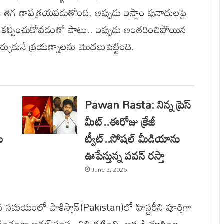
ికి తెగ తాపత్రయపడుతోంది. అప్పుడు ఇస్లాం పునాదులపై
ధత కల్పించుకోవడంతో పాటు.. ఇప్పుడు అంతరించిపోయిన
్చుకునే ప్రయత్నాలను మొదలుపెట్టింది.
Pawan Rasta: నిన్న ప్రెస్
మీట్..ఈరోజు క్రేజీ
కు
ట్వీట్..సోషల్ మీడియాను
ఊపేస్తున్న పవన్ రస్తా
June 3, 2026
సమయంలో పాకిస్తాన్‌(Pakistan)లో హిస్టరీని పూర్తిగా