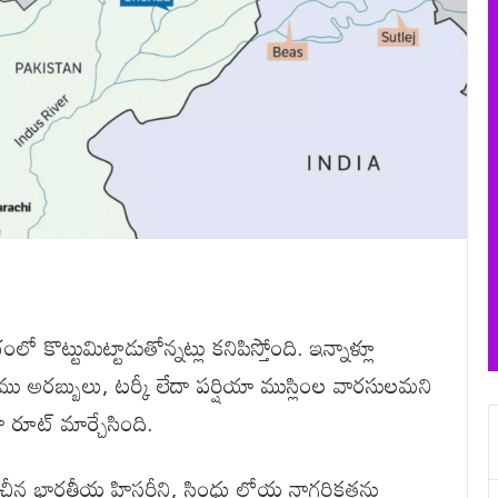
ంలో కొట్టుమిట్టాడుతోన్నట్లు కనిపిస్తోంది. ఇన్నాళ్లూ
 అరబ్బులు, టర్కీ లేదా పర్షియా ముస్లింల వారసులమని
గా రూట్ మార్చేసింది.
్రాచీన భారతీయ హిస్టరీని, సింధు లోయ నాగరికతను