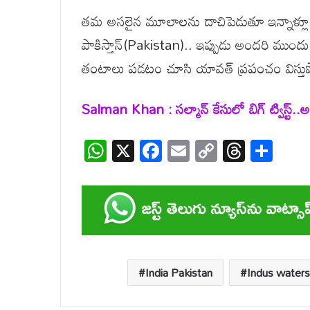
తమ అసలైన మూలాలను దాచిపెడుతూ ఇన్నాళ్లూ.
పాకిస్తాన్(Pakistan).. ఇప్పుడు అందరి ముందు ఒక
తంటాలు పడటం చూసి యావత్ ప్రపంచం విస్తుప
Salman Khan : సల్మాన్ కేసులో బిగ్ ట్విస్ట్..
W
X
F
E
C
T
S
h
ac
m
o
hr
h
at
e
ail
p
e
ar
s
b
y
a
e
A
o
Li
d
p
o
n
s
India Pakistan
Indus waters
p
k
k