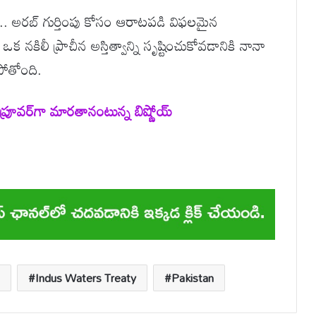
. అరబ్ గుర్తింపు కోసం ఆరాటపడి విఫలమైన
 నకిలీ ప్రాచీన అస్తిత్వాన్ని సృష్టించుకోవడానికి నానా
ోతోంది.
అప్రూవర్‌గా మారతానంటున్న బిష్ణోయ్
Indus Waters Treaty
Pakistan