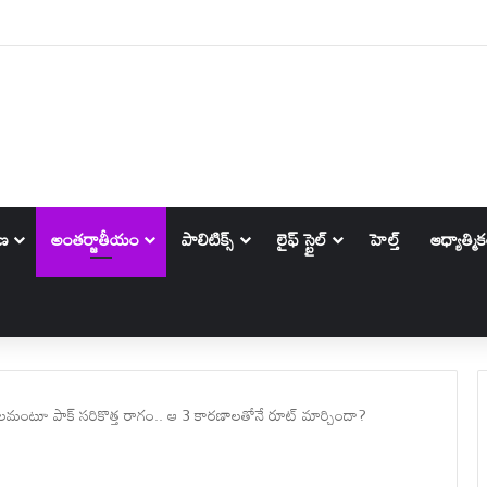
h : ఈ నెంబర్ వారు ఆవేశంలో నోరు జారే ప్రమాదం..వీరికి ధనలాభం..
ాణ
అంతర్జాతీయం
పాలిటిక్స్‌
లైఫ్ స్టైల్
హెల్త్
ఆధ్యాత్మి
్డలమంటూ పాక్ సరికొత్త రాగం.. ఆ 3 కారణాలతోనే రూట్ మార్చిందా?