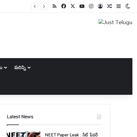
RSS
Facebook
X
YouTube
Instagram
Log In
Random Art
Sidebar
Swi
కం
మరిన్ని
Latest News
NEET Paper Leak : నీట్ పేపర్