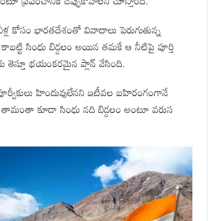
 ప్రపంచానికి చెప్పుకోవాలని చూస్తోంది.
ీళ్ల కోసం భారతదేశంతో వివాదాలు పెరుగుతున్న
ట్టి సింధు బిడ్డలం అయిన తమకే ఆ నీటిపై పూర్తి
తెస్తూ భయంకరమైన ప్లాన్ వేసింది.
పూర్వీకులు హిందువులేనని ఇటీవల బహిరంగంగానే
ర్.. తామంతా కూడా సింధు నది బిడ్డలం అంటూ వరుస