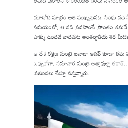
తమది పురాతన శాంతియుత సింధు నాగరికత అంటూ
మూడోది మాత్రం అతి ముఖ్యమైనది. సింధు నది న
సమయంలో, ఆ నది ప్రవహించే ప్రాంతం తమదే కాబ
హక్కు ఉందనే వాదనను అంతర్జాతీయ తెర మీదకు 
ఆ దేశ రక్షణ మంత్రి ఖవాజా ఆసిఫ్ కూడా తమ 
ఒప్పుకోగా, సమాచార మంత్రి అత్తావుల్లా తరా
ప్రకటనలు చేస్తూ వస్తున్నారు.