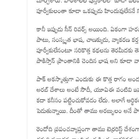
మార్చేశారు. పాఠశాలల పుస్తకాలలో కూడా బలవంత
పూర్వీకులంతా కూడా ఒకప్పుడు హిందువులేననే నిజాన్
కానీ ఇప్పుడు సీన్ రివర్స్ అయింది. ఏకంగా హ
పాటు, సంస్కృత భాష, చాణక్యుడు, వ్యాకరణ కర
పూర్వీకులేనంటూ సరికొత్త కథలను తెరమీదకు తె
పాకిస్తాన్ ప్రాంతానికి చెందిన భాష అని కూడా వాద
పాక్ అకస్మాత్తుగా ఎందుకు ఈ కొత్త రాగం అం
అరబ్ దేశాలు అంటే సౌదీ, యూఏఈ వంటివి ఇప్
కదా కనీసం పట్టించుకోవడం లేదు. అలాగే ఆర్థ
పెడుతున్నాయి. దీంతో తాము అరబ్బులం అనే పాకి
రెండోది ప్రపంచవ్యాప్తంగా తాము టెర్రరిస్ట్ ద