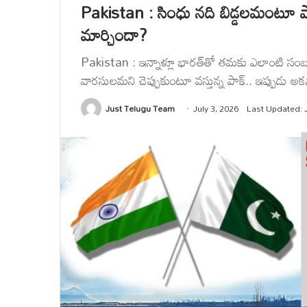
Pakistan : సింధు నది బిడ్డలమంటూ ప
మార్చిందా?
Pakistan : ఇన్నాళ్లూ భారత్‌తో తమకు ఎలాంటి సంబం
వారసులమని చెప్పుకుంటూ వస్తున్న పాక్.. ఇప్పుడు అకస్
Just Telugu Team
July 3, 2026
Last Updated: J