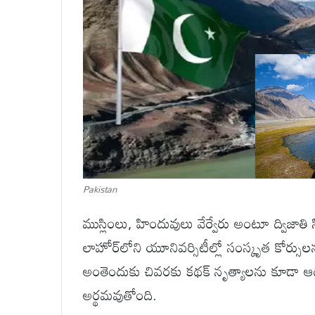
Pakistan
ముస్లింలు, హిందువులు వేర్వేరు అంటూ ద్విజాతి స
లాహోర్‌లోని యూనివర్సిటీల్లో సంస్కృత కోర్
అంతెందుకు చివరకు కథక్ నృత్యాలను కూడా ఆదరి
అర్థమవుతోంది.