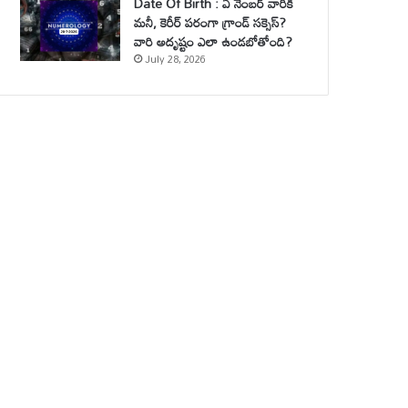
Date Of Birth : ఏ నెంబర్ వారికి
మనీ, కెరీర్ పరంగా గ్రాండ్ సక్సెస్?
వారి అదృష్టం ఎలా ఉండబోతోంది?
July 28, 2026