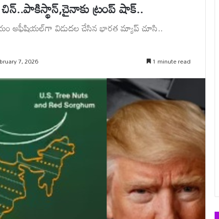
్..పాకిస్థాన్‌,చైనాకు ట్రంప్ షాక్..
ాలయం అఫీషియల్‌గా విడుదల చేసిన భారత మ్యాప్ చూసి..
bruary 7, 2026
1 minute read