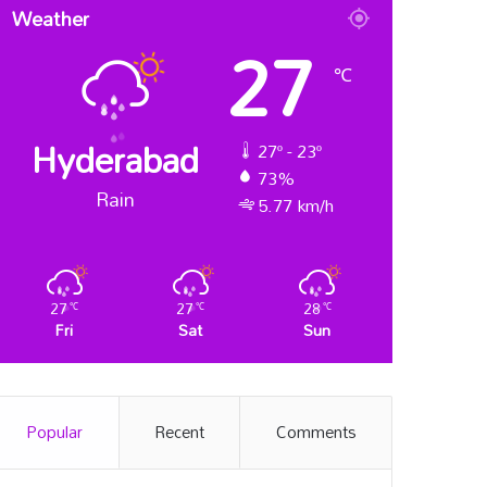
Weather
27
℃
Hyderabad
27º - 23º
73%
Rain
5.77 km/h
27
27
28
℃
℃
℃
Fri
Sat
Sun
Popular
Recent
Comments