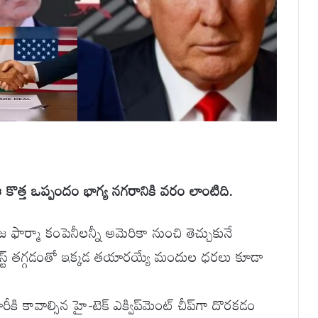
ఈ కొత్త ఒప్పందం భాగ్య నగరానికి వరం లాంటిది.
ిగ్గజ ఫార్మా కంపెనీలన్నీ అమెరికా నుంచి తెచ్చుకునే
స్ట్ తగ్గడంతో ఇక్కడ తయారయ్యే మందుల ధరలు కూడా
రీకి కావాల్సిన హై-టెక్ ఎక్విప్‌మెంట్ చీప్‌గా దొరకడం