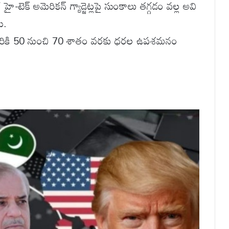
-టెక్ అమెరికన్ గ్యాడ్జెట్లపై సుంకాలు తగ్గడం వల్ల అవి
ి.
ష్టపడే వారికి 50 నుంచి 70 శాతం వరకు ధరల ఉపశమనం