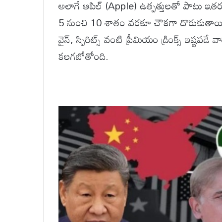
అలాగే ఆపిల్ (Apple) ఉత్పత్తులతో పాటు ఇతర హై
5 నుంచి 10 శాతం వరకూ చౌకగా దొరుకుతాయ
వైన్, స్పిరిట్స్ వంటి ప్రీమియం డ్రింక్స్ ఇ
కలగబోతోంది.