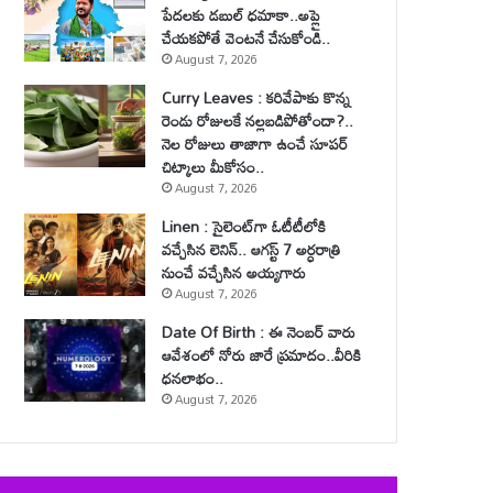
పేదలకు డబుల్ ధమాకా..అప్లై
చేయకపోతే వెంటనే చేసుకోండి..
August 7, 2026
Curry Leaves : కరివేపాకు కొన్న
రెండు రోజులకే నల్లబడిపోతోందా?..
నెల రోజులు తాజాగా ఉంచే సూపర్
చిట్కాలు మీకోసం..
August 7, 2026
Linen : సైలెంట్‌గా ఓటీటీలోకి
వచ్చేసిన లెనిన్.. ఆగస్ట్ 7 అర్ధరాత్రి
నుంచే వచ్చేసిన అయ్యగారు
August 7, 2026
Date Of Birth : ఈ నెంబర్ వారు
ఆవేశంలో నోరు జారే ప్రమాదం..వీరికి
ధనలాభం..
August 7, 2026