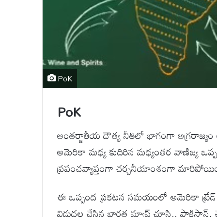
PoK
PoK
అంతర్జాతీయ దౌత్య నీతిలో భాగంగా అగ్రరాజ్య
అమెరికా మధ్య కుదిరిన మధ్యంతర వాణిజ్య ఒ
ప్రపంచవ్యాప్తంగా చర్చనీయాంశంగా మారిపోయిం
ఈ ఒప్పంద ప్రకటన సమయంలో అమెరికా ట్రేడ్ ర
విడుదల చేసిన భారత మ్యాప్ చూసి.. పాకిస్థాన్, 