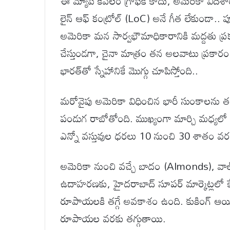
ఈ మ్యాప్ కేవలం గ్రాఫిక్ కాదు, అమెరికా విదేశ
లైన్ ఆఫ్ కంట్రోల్ (LoC) అనే గీత లేకుండా.. 
అమెరికా మన సార్వభౌమాధికారానికి మద్దతు ప్రకట
చేస్తుండగా, చైనా మాత్రం తన అలవాటు ప్రకారం
భారత్‌తో స్నేహానికే మొగ్గు చూపిస్తోంది..
మరోవైపు అమెరికా విధించిన భారీ సుంకాలను త
పండుగ రాబోతోంది. ముఖ్యంగా మార్చి మధ్యల
ఎన్నో వస్తువుల ధరలు 10 నుంచి 30 శాతం వరకు
అమెరికా నుంచి వచ్చే బాదం (Almonds), వాల్‌నట
ఉదాహరణకు, హైదరాబాద్ సూపర్ మార్కెట్లలో
రూపాయలకి తగ్గే అవకాశం ఉంది. కుకింగ్ ఆ
రూపాయల వరకు తగ్గుతాయి.