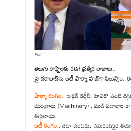
PoK
తెలుగు రాష్ట్రాలకు కలిగే ప్రత్యేక లాభాలు..
హైదరాబాద్‌ను ఐటీ ఫార్మా హబ్‌గా పిలుస్తాం. 
ఫార్మా రంగం
.. డాక్టర్ రెడ్డీస్, హెటెరో వంటి ద
యంత్రాలు (Machinery) , ముడి పదార్థాల కా
తగ్గుతాయి.
ఐటీ రంగం
.. డేటా సెంటర్లు, సెమీకండక్టర్ల తయా