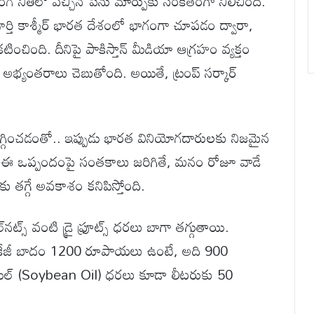
ాంగ నీతిలో వచ్చిన పెను మార్పుకు సంకేతంగా నిలిచింది.
పూర్తి కాశ్మీర్ భారత దేశంలో భాగంగా చూపడం ద్వారా,
ించింది. దీనిపై పాకిస్తాన్ మీడియా ఆగ్రహం వ్యక్తం
 అభ్యంతరాలు చెబుతోంది. అయితే, ట్రంప్ సర్కార్
గ్గించడంతో.. ఇప్పుడు భారత వినియోగదారులకు నిజమైన
ో ఈ ఒప్పందంపై సంతకాలు జరిగితే, మనం రోజూ వాడే
 తగ్గే అవకాశం కనిపిస్తోంది.
్స్ వంటి డ్రై ఫ్రూట్స్ ధరలు బాగా తగ్గుతాయి.
 కేజీ బాదం 1200 రూపాయలు ఉంటే, అది 900
యిల్ (Soybean Oil) ధరలు కూడా లీటరుకు 50