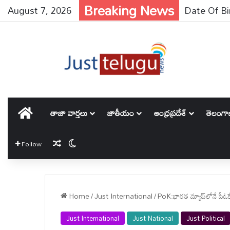
Breaking News
August 7, 2026
Gambhir : టెస
హోమ్
తాజా వార్తలు
జాతీయం
ఆంధ్రప్రదేశ్
తెలంగ
Random Article
Switch skin
Follow
Home
/
Just International
/
PoK:భారత మ్యాప్‌లోనే పీఓకే, 
Just International
Just National
Just Political