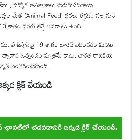
ాలజీలు , ఉద్యోగ అవకాశాలు మెరుగుపడతాయి.
ంతువుల మేత (Animal Feed) ధరలు తగ్గడం వల్ల మన
ా 10 శాతం వరకు తగ్గే అవకాశం ఉంది.
గడం, పాకిస్థాన్‌పై 19 శాతం టారిఫ్ విధించడం మనకు
ేవలం వ్యాపార ఒప్పందం మాత్రమే కాదు, భారత రాజకీయ
ధాన్యత సంతరించుకుంది.
్కడ క్లిక్ చేయండి