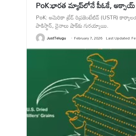
PoK:భారత మ్యాప్‌లోనే పీఓకే, అక్సాయ్ చిన
PoK: అమెరికా ట్రేడ్ రిప్రజెంటేటివ్ (USTR) కార్య
పాకిస్థాన్, చైనాలు షాక్‌కు గురయ్యాయి.
JustTelugu
February 7, 2026
Last Updated: Fe