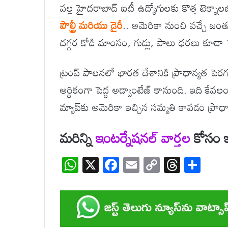
వల్ల హైదరాబాద్ ఐటీ ఉద్యోగులకు కొత్త టెక్న
పౌల్ట్రీ మరియు డైరీ
.. అమెరికా నుంచి వచ్చే జ
దగ్గర కోడి మాంసం, గుడ్లు, పాలు ధరలు కూడ
ట్రంప్ పాలనలో భారత దేశానికి ప్రాధాన్యత పెర
ఆర్థికంగా పెద్ద అడ్వాంటేజ్ కానుంది. ఇది క
మ్యాప్‌కు అమెరికా ఇచ్చిన సమ్మతి కావడం ప్రా
మరిన్ని
ఇంటర్నేషనల్
వార్తల
కోసం ఇక
W
X
F
E
C
T
S
h
ac
m
o
hr
h
at
e
ail
p
e
ar
s
b
y
a
e