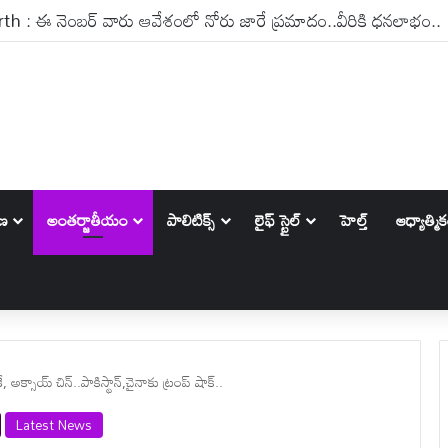
్ట్ కోచ్‌గా గంభీర్ ఔట్ ?..లంక టూర్‌తో డిసైడ్ కానున్న ఫ్యూచర్
ాణ
అంతర్జాతీయం
పాలిటిక్స్‌
లైఫ్ స్టైల్
హెల్త్
ఆధ్యాత్మి
అక్సాయ్ చిన్..పాకిస్థాన్‌,చైనాకు ట్రంప్ షాక్..
Latest News