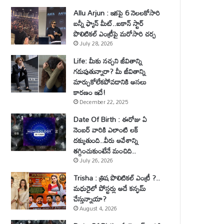
Allu Arjun : ఇకపై 6 నెలలకోసారి
బన్నీ ఫ్యాన్ మీట్..ఐకాన్ స్టార్
పొలిటికల్ ఎంట్రీపై మరోసారి చర్చ
July 28, 2026
Life: మీకు నచ్చని జీవితాన్ని
గడుపుతున్నారా? మీ జీవితాన్ని
మార్చుకోలేకపోవడానికి అసలు
కారణం ఇదే!
December 22, 2025
Date Of Birth : ఈరోజు ఏ
నెంబర్ వారికి ఎలాంటి లక్
దక్కుతుంది..వీరు ఆవేశాన్ని
తగ్గించుకుంటేనే మంచిది..
July 26, 2026
Trisha : త్రిష పొలిటికల్ ఎంట్రీ ?..
మధురైలో పోస్టర్లు అదే కన్ఫమ్
చేస్తున్నాయా?
August 4, 2026