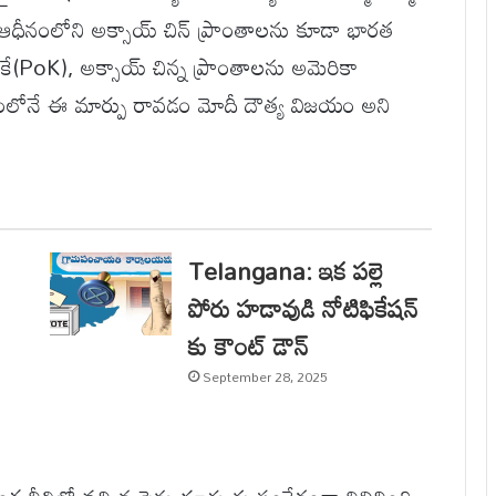
ైనా ఆధీనంలోని అక్సాయ్ చిన్ ప్రాంతాలను కూడా భారత
ే(PoK), అక్సాయ్ చిన్న ప్రాంతాలను అమెరికా
ాంలోనే ఈ మార్పు రావడం మోదీ దౌత్య విజయం అని
Telangana: ఇక పల్లె
పోరు హడావుడి నోటిఫికేషన్
కు కౌంట్ డౌన్
September 28, 2025