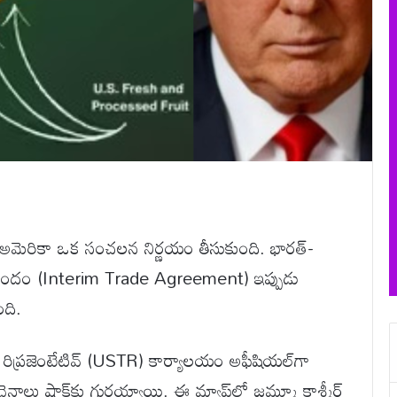
ం అమెరికా ఒక సంచలన నిర్ణయం తీసుకుంది. భారత్-
ప్పందం (Interim Trade Agreement) ఇప్పుడు
ది.
ిప్రజెంటేటివ్ (USTR) కార్యాలయం అఫీషియల్‌గా
చైనాలు షాక్‌కు గురయ్యాయి. ఈ మ్యాప్‌లో జమ్మూ కాశ్మీర్