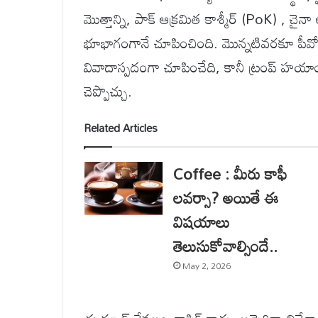
మొత్తాన్ని, పాక్ ఆక్రమిత కాశ్మీర్ (PoK) , చ
భూభాగంగానే చూపించింది. మొన్నటివరకూ పీవోక
వివాదాస్పదంగా చూపించేది, కానీ ట్రంప్ హయ
చెప్పొచ్చు.
Related Articles
Coffee : మీరు కాఫీ
లవర్సా? అయితే ఈ
విషయాలు
తెలుసుకోవాల్సిందే..
May 2, 2026