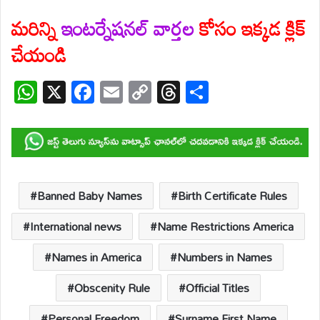
మరిన్ని
ఇంటర్నేషనల్ వార్తల
కోసం ఇక్కడ క్లిక్
చేయండి
W
X
F
E
C
T
S
h
ac
m
o
hr
h
at
e
ail
p
e
ar
s
b
y
a
e
A
o
Li
d
p
o
n
s
Banned Baby Names
Birth Certificate Rules
p
k
k
International news
Name Restrictions America
Names in America
Numbers in Names
Obscenity Rule
Official Titles
Personal Freedom
Surname First Name