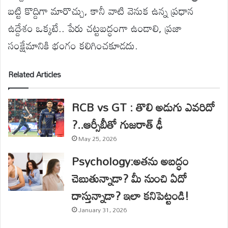
బట్టి కొద్దిగా మారొచ్చు, కానీ వాటి వెనుక ఉన్న ప్రధాన
ఉద్దేశం ఒక్కటే.. పేరు చట్టబద్ధంగా ఉండాలి, ప్రజా
సంక్షేమానికి భంగం కలిగించకూడదు.
Related Articles
RCB vs GT : తొలి అడుగు ఎవరిదో
?..ఆర్సీబీతో గుజరాత్ ఢీ
May 25, 2026
Psychology:అతను అబద్ధం
చెబుతున్నాడా? మీ నుంచి ఏదో
దాస్తున్నాడా? ఇలా కనిపెట్టండి!
January 31, 2026