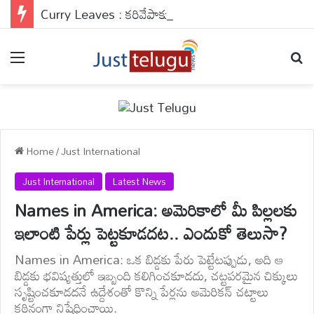
Curry Leaves : కరివేపాకు కొన్న రెండు రోజులకే నల్లబడిపోతోందా?.. నెల రోజులు తాజాగా ఉంచే సూపర్ చిట్కాలు మీకోసం..
Menu
Se
Home
/
Just International
Just International
Latest News
Names in America: అమెరికాలో మీ పిల్లలకు
ఇలాంటి పేర్లు పెట్టకూడదట.. ఎందుకో తెలుసా?
Names in America: ఒక బిడ్డకు పేరు పెట్టేటప్పుడు, అది ఆ
బిడ్డకు భవిష్యత్తులో ఇబ్బంది కలిగించకూడదు, చట్టపరమైన చిక్కులు
సృష్టించకూడదనే ఉద్దేశంతో కొన్ని పేర్లను అమెరికన్ చట్టాలు
కఠినంగా నిషేధించాయి.