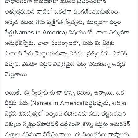
సాధారణంగా అమెరికాలో జీవితం ప్రపంచంలోనే
అత్యుత్తమమైన వాటిలో ఒకటిగా పరిగణించబడుతుంది.
అక్కడ ప్రజలు తమ వ్యక్తిగత స్వేచ్ఛను, ముఖ్యంగా పిల్లల
పేర్ల(Names in America) విషయంలో, చాలా ఎక్కువగా
అనుభవిస్తారు. చాలా సందర్భాలలో, మీరు మీ బిడ్డకు
ఎలాంటి పేరు పెట్టాలనుకున్నా ఎవరూ ప్రశ్నించరు. ఎవరికీ
నచ్చని, ఎవరూ పెట్టని విచిత్రమైన పేర్లు పెట్టుకున్నా అక్కడ
చెల్లుతాయి.
అయితే, ఈ స్వేచ్ఛకు కూడా కొన్ని లిమిట్స్ ఉన్నాయి. ఒక
బిడ్డకు పేరు (Names in America)పెట్టేటప్పుడు, అది ఆ
బిడ్డకు భవిష్యత్తులో ఇబ్బంది కలిగించకూడదు, చట్టపరమైన
చిక్కులు సృష్టించకూడదనే ఉద్దేశంతో కొన్ని పేర్లను అమెరికన్
చట్టాలు కఠినంగా నిషేధించాయి. ఈ నిబంధనలు రాష్ట్రాలను