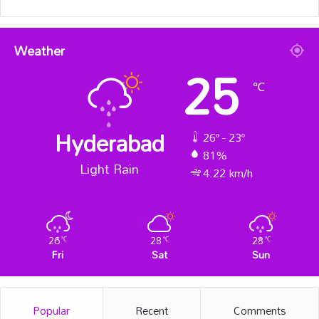
Weather
25
℃
Hyderabad
26º - 23º
81%
Light Rain
4.22 km/h
26
28
28
℃
℃
℃
Fri
Sat
Sun
Popular
Recent
Comments