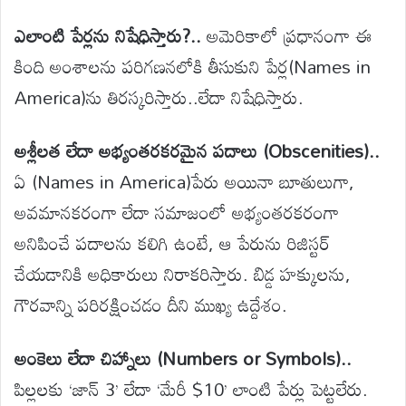
ఎలాంటి పేర్లను నిషేధిస్తారు?..
అమెరికాలో ప్రధానంగా ఈ
కింది అంశాలను పరిగణనలోకి తీసుకుని పేర్ల(Names in
America)ను తిరస్కరిస్తారు..లేదా నిషేధిస్తారు.
అశ్లీలత లేదా అభ్యంతరకరమైన పదాలు (Obscenities)..
ఏ (Names in America)పేరు అయినా బూతులుగా,
అవమానకరంగా లేదా సమాజంలో అభ్యంతరకరంగా
అనిపించే పదాలను కలిగి ఉంటే, ఆ పేరును రిజిస్టర్
చేయడానికి అధికారులు నిరాకరిస్తారు. బిడ్డ హక్కులను,
గౌరవాన్ని పరిరక్షించడం దీని ముఖ్య ఉద్దేశం.
అంకెలు లేదా చిహ్నాలు (Numbers or Symbols)..
పిల్లలకు ‘జాన్ 3’ లేదా ‘మేరీ $10’ లాంటి పేర్లు పెట్టలేరు.