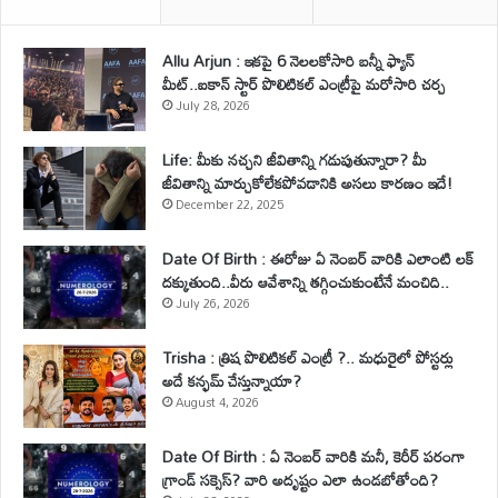
Allu Arjun : ఇకపై 6 నెలలకోసారి బన్నీ ఫ్యాన్
మీట్..ఐకాన్ స్టార్ పొలిటికల్ ఎంట్రీపై మరోసారి చర్చ
July 28, 2026
Life: మీకు నచ్చని జీవితాన్ని గడుపుతున్నారా? మీ
జీవితాన్ని మార్చుకోలేకపోవడానికి అసలు కారణం ఇదే!
December 22, 2025
Date Of Birth : ఈరోజు ఏ నెంబర్ వారికి ఎలాంటి లక్
దక్కుతుంది..వీరు ఆవేశాన్ని తగ్గించుకుంటేనే మంచిది..
July 26, 2026
Trisha : త్రిష పొలిటికల్ ఎంట్రీ ?.. మధురైలో పోస్టర్లు
అదే కన్ఫమ్ చేస్తున్నాయా?
August 4, 2026
Date Of Birth : ఏ నెంబర్ వారికి మనీ, కెరీర్ పరంగా
గ్రాండ్ సక్సెస్? వారి అదృష్టం ఎలా ఉండబోతోంది?