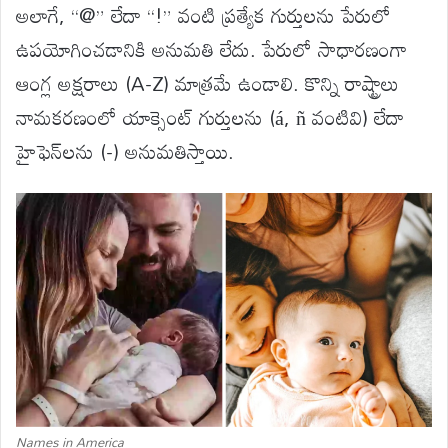
అలాగే, “@” లేదా “!” వంటి ప్రత్యేక గుర్తులను పేరులో
ఉపయోగించడానికి అనుమతి లేదు. పేరులో సాధారణంగా
ఆంగ్ల అక్షరాలు (A-Z) మాత్రమే ఉండాలి. కొన్ని రాష్ట్రాలు
నామకరణంలో యాక్సెంట్ గుర్తులను (á, ñ వంటివి) లేదా
హైఫెన్‌లను (-) అనుమతిస్తాయి.
Names in America