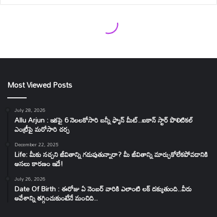
Most Viewed Posts
July 28, 2026
Allu Arjun : ఇకపై 6 నెలలకోసారి బన్నీ ఫ్యాన్ మీట్..ఐకాన్ స్టార్ పొలిటికల్
ఎంట్రీపై మరోసారి చర్చ
December 22, 2025
Life: మీకు నచ్చని జీవితాన్ని గడుపుతున్నారా? మీ జీవితాన్ని మార్చుకోలేకపోవడానికి
అసలు కారణం ఇదే!
July 26, 2026
Date Of Birth : ఈరోజు ఏ నెంబర్ వారికి ఎలాంటి లక్ దక్కుతుంది..వీరు
ఆవేశాన్ని తగ్గించుకుంటేనే మంచిది..