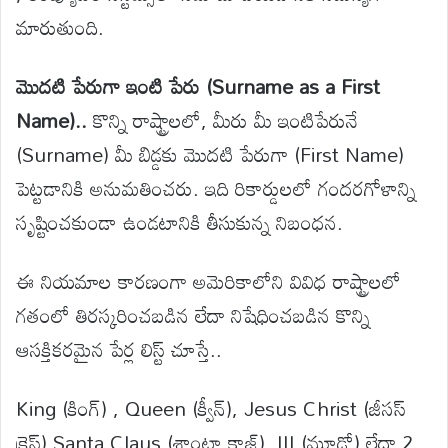
మారుతుంది.
మొదటి పేరుగా ఇంటి పేరు (Surname as a First
Name)..
కొన్ని రాష్ట్రాలలో, మీరు మీ ఇంటిపేరునే
(Surname) మీ బిడ్డకు మొదటి పేరుగా (First Name)
పెట్టడానికి అనుమతించరు. ఇది రికార్డులలో గందరగోళాన్ని
సృష్టించకుండా ఉండటానికి తీసుకున్న నిబంధన.
ఈ నియమాల కారణంగా అమెరికాలోని వివిధ రాష్ట్రాలలో
గతంలో తిరస్కరించబడిన లేదా నిషేధించబడిన కొన్ని
ఆసక్తికరమైన పేర్ల లిస్ట్ చూస్తే..
King (కింగ్) , Queen (క్వీన్), Jesus Christ (జీసస్
క్రైస్ట్),Santa Claus (శాంటా క్లాజ్), III (మూడో) లేదా 2