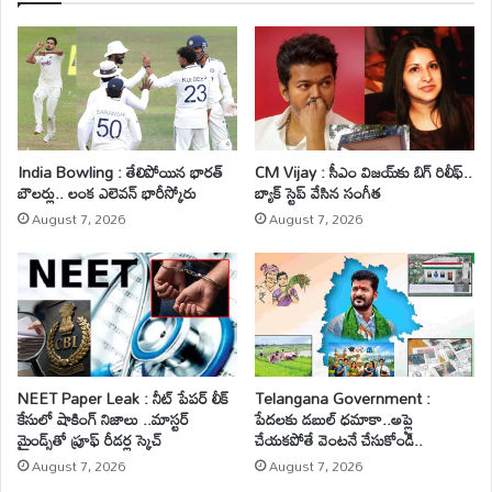
India Bowling : తేలిపోయిన భారత్
CM Vijay : సీఎం విజయ్‌కు బిగ్ రిలీఫ్..
బౌలర్లు.. లంక ఎలెవన్ భారీస్కోరు
బ్యాక్ స్టెప్ వేసిన సంగీత
August 7, 2026
August 7, 2026
NEET Paper Leak : నీట్ పేపర్ లీక్
Telangana Government :
కేసులో షాకింగ్ నిజాలు ..మాస్టర్
పేదలకు డబుల్ ధమాకా..అప్లై
మైండ్స్‌తో ప్రూఫ్ రీడర్ల స్కెచ్
చేయకపోతే వెంటనే చేసుకోండి..
August 7, 2026
August 7, 2026