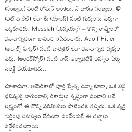
(సంఖ్యలు) వంటి రోమన్ అంకెలు, సాధారణ సంఖ్యలు, @
(ఎట్ ది రేట్) లేదా & (యాండ్) వంటి గుర్తులను పేర్లుగా
పెట్టకూడదు. Messiah (మెస్సయ్యా) – కొన్ని రాష్ట్రాలలో
వివాదాస్పదంగా భావించి నిషేధించారు. Adolf Hitler
(అడాల్ఫ్ హిట్లర్) వంటి చారిత్రక లేదా వివాదాస్పద వ్యక్తుల
పేర్లు, (అండర్‌స్కోర్) వంటి నాన్-ఆల్ఫాబెటిక్ చిహ్నాల పేర్లు
సెలక్ట్ చేయకూడదు..
చూశారుగా, అమెరికాలో పూర్తి స్వేచ్ఛ ఉన్నా కూడా, ఒక బిడ్డ
భవిష్యత్తు బాగుండాలి, రికార్డులు స్పష్టంగా ఉండాలి అనే
లక్ష్యంతో ఈ కొన్ని పరిమితులు పాటించక తప్పదు. ఒక వ్యక్తి
గుర్తింపు సమస్యలు లేకుండా ఉండేందుకే ఈ చట్టాలు
ఉద్దేశించబడ్డాయి.