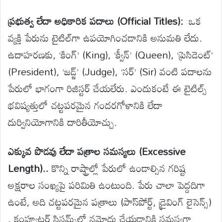
ప్రభుత్వ లేదా అధికారిక పదాలు (Official Titles):
ఒక
వ్యక్తి పేరును టైటిల్‌గా ఉపయోగించడానికి అనుమతి లేదు.
ఉదాహరణకు, ‘కింగ్’ (King), ‘క్వీన్’ (Queen), ‘ప్రెసిడెంట్’
(President), ‘జడ్జ్’ (Judge), ‘సర్’ (Sir) వంటి పదాలను
పేరులో భాగంగా రిజిస్టర్ చేయలేరు. ఎందుకంటే ఈ టైటిల్స్
భవిష్యత్తులో చట్టపరమైన గందరగోళానికి లేదా
దుర్వినియోగానికి దారితీయోచ్చు.
ఎక్కువ పొడవు లేదా పత్రాల సమస్యలు (Excessive
Length)..
కొన్ని రాష్ట్రాల్లో పేరులో ఉండాల్సిన గరిష్ట
అక్షరాల సంఖ్యపై పరిమితి ఉంటుంది. పేరు చాలా పెద్దదిగా
ఉంటే, అది చట్టపరమైన పత్రాలు (పాస్‌పోర్ట్, డ్రైవింగ్ లైసెన్స్)
, కంప్యూటర్ సిస్టమ్స్‌లో నమోదు చేయడానికి సమస్యగా