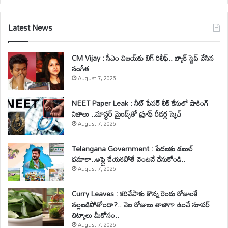
Latest News
CM Vijay : సీఎం విజయ్‌కు బిగ్ రిలీఫ్.. బ్యాక్ స్టెప్ వేసిన
సంగీత
August 7, 2026
NEET Paper Leak : నీట్ పేపర్ లీక్ కేసులో షాకింగ్
నిజాలు ..మాస్టర్ మైండ్స్‌తో ప్రూఫ్ రీడర్ల స్కెచ్
August 7, 2026
Telangana Government : పేదలకు డబుల్
ధమాకా..అప్లై చేయకపోతే వెంటనే చేసుకోండి..
August 7, 2026
Curry Leaves : కరివేపాకు కొన్న రెండు రోజులకే
నల్లబడిపోతోందా?.. నెల రోజులు తాజాగా ఉంచే సూపర్
చిట్కాలు మీకోసం..
August 7, 2026