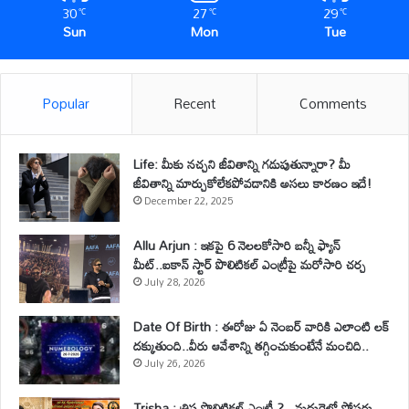
30
27
29
℃
℃
℃
Sun
Mon
Tue
Popular
Recent
Comments
Life: మీకు నచ్చని జీవితాన్ని గడుపుతున్నారా? మీ
జీవితాన్ని మార్చుకోలేకపోవడానికి అసలు కారణం ఇదే!
December 22, 2025
Allu Arjun : ఇకపై 6 నెలలకోసారి బన్నీ ఫ్యాన్
మీట్..ఐకాన్ స్టార్ పొలిటికల్ ఎంట్రీపై మరోసారి చర్చ
July 28, 2026
Date Of Birth : ఈరోజు ఏ నెంబర్ వారికి ఎలాంటి లక్
దక్కుతుంది..వీరు ఆవేశాన్ని తగ్గించుకుంటేనే మంచిది..
July 26, 2026
Trisha : త్రిష పొలిటికల్ ఎంట్రీ ?.. మధురైలో పోస్టర్లు