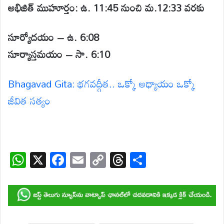
అభిజిత్ ముహూర్తం: ఉ. 11:45 నుంచి మ.12:33 వరకు
సూర్యోదయం – ఉ. 6:08
సూర్యాస్తమయం – సా. 6:10
Bhagavad Gita: భగవద్గీత.. ఒక్కో అధ్యాయం ఒక్కో
జీవిత సత్యం
W
X
F
E
C
T
S
h
ac
m
o
hr
h
at
e
ail
p
e
ar
s
b
y
a
e
A
o
Li
d