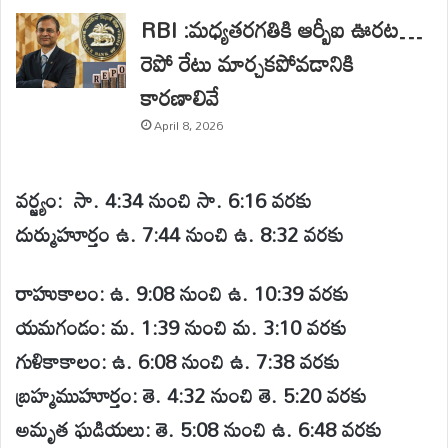
RBI :మధ్యతరగతికి ఆర్బీఐ ఊరట…
రెపో రేటు మార్చకపోవడానికి
కారణాలివే
April 8, 2026
వర్జ్యం: సా. 4:34 నుంచి సా. 6:16 వరకు
దుర్ముహూర్తం ఉ. 7:44 నుంచి ఉ. 8:32 వరకు
రాహుకాలం: ఉ. 9:08 నుంచి ఉ. 10:39 వరకు
యమగండం: మ. 1:39 నుంచి మ. 3:10 వరకు
గుళికాకాలం: ఉ. 6:08 నుంచి ఉ. 7:38 వరకు
బ్రహ్మముహూర్తం: తె. 4:32 నుంచి తె. 5:20 వరకు
అమృత ఘడియలు: తె. 5:08 నుంచి ఉ. 6:48 వరకు