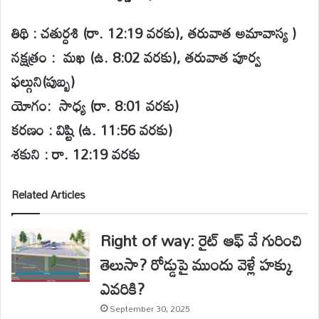
తిథి : చతుర్దశి (రా. 12:19 వరకు), తరువాత అమావాస్య )
నక్షత్రం : మఖ (ఉ. 8:02 వరకు), తరువాత పూర్వ
ఫల్గుని(పుబ్బ)
యోగం: సాధ్య (రా. 8:01 వరకు)
కరణం : విష్టి (ఉ. 11:56 వరకు)
శకుని : రా. 12:19 వరకు
Related Articles
Right of way: రైట్ ఆఫ్ వే గురించి
తెలుసా? రోడ్డుపై ముందు వెళ్లే హక్కు
ఎవరికి?
September 30, 2025