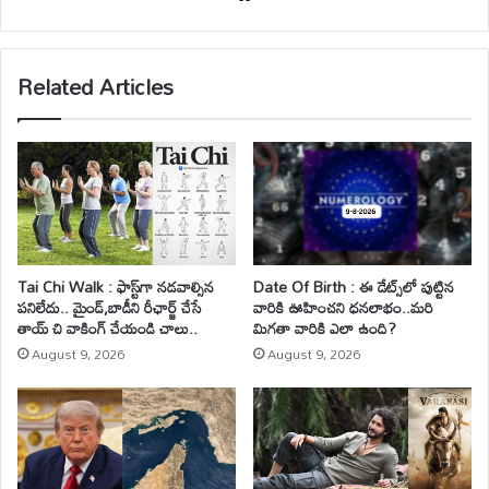
bsi
te
Related Articles
Tai Chi Walk : ఫాస్ట్‌గా నడవాల్సిన
Date Of Birth : ఈ డేట్స్‌లో పుట్టిన
పనిలేదు.. మైండ్‌,బాడీని రీఛార్జ్ చేసే
వారికి ఊహించని ధనలాభం..మరి
తాయ్ చి వాకింగ్‌ చేయండి చాలు..
మిగతా వారికి ఎలా ఉంది?
August 9, 2026
August 9, 2026