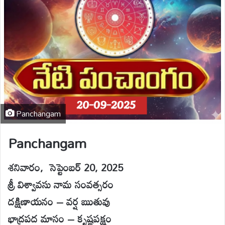
Panchangam
Panchangam
శనివారం, సెప్టెంబర్ 20, 2025
శ్రీ విశ్వావసు నామ సంవత్సరం
దక్షిణాయనం – వర్ష ఋతువు
భాద్రపద మాసం – కృష్ణపక్షం