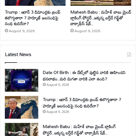
Trump : ఇరాన్ 3 డిమాండ్లకు ట్రంప్
Mahesh Babu : మహేశ్‌ బాబు మైండ్
తలొగ్గుతారా ? హర్మూజ్ జలసంధిపై
బ్లాకింగ్ పోస్టర్..జక్కన్న బర్త్‌డే గిఫ్ట్‌తో
సంధి కుదిరేనా?
బాక్సాఫీస్ షేక్..
August 9, 2026
August 9, 2026
Latest News
Date Of Birth : ఈ డేట్స్‌లో పుట్టిన వారికి ఊహించని
ధనలాభం..మరి మిగతా వారికి ఎలా ఉంది?
August 9, 2026
Trump : ఇరాన్ 3 డిమాండ్లకు ట్రంప్ తలొగ్గుతారా ?
హర్మూజ్ జలసంధిపై సంధి కుదిరేనా?
August 9, 2026
Mahesh Babu : మహేశ్‌ బాబు మైండ్ బ్లాకింగ్
పోస్టర్..జక్కన్న బర్త్‌డే గిఫ్ట్‌తో బాక్సాఫీస్ షేక్..