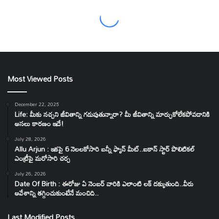
Most Viewed Posts
December 22, 2025
Life: మీకు నచ్చని జీవితాన్ని గడుపుతున్నారా? మీ జీవితాన్ని మార్చుకోలేకపోవడానికి
అసలు కారణం ఇదే!
July 28, 2026
Allu Arjun : ఇకపై 6 నెలలకోసారి బన్నీ ఫ్యాన్ మీట్..ఐకాన్ స్టార్ పొలిటికల్
ఎంట్రీపై మరోసారి చర్చ
July 26, 2026
Date Of Birth : ఈరోజు ఏ నెంబర్ వారికి ఎలాంటి లక్ దక్కుతుంది..వీరు
ఆవేశాన్ని తగ్గించుకుంటేనే మంచిది..
Last Modified Posts