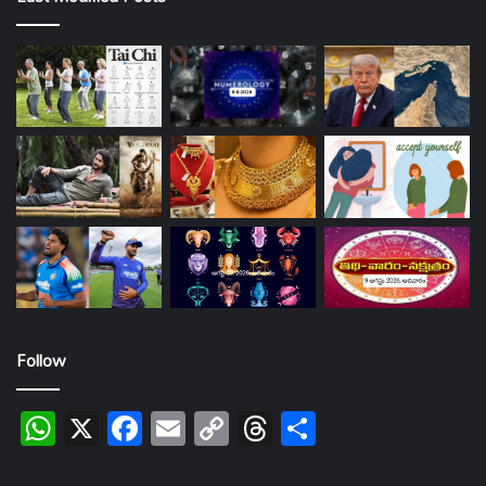
Follow
WhatsApp
X
Facebook
Email
Copy
Threads
Share
Link