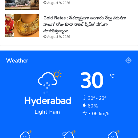
August 9, 2026
Gold Rates : దేశవ్యాప్తంగా బంగారం రేట్లు వరుసగా
నాలుగో రోజు కూడా రాకెట్ స్పీడ్‌తో వేగంగా
దూసుకెళ్తున్నాయి.
August 9, 2026
Weather
30
℃
Hyderabad
30º - 23º
60%
Light Rain
7.06 km/h