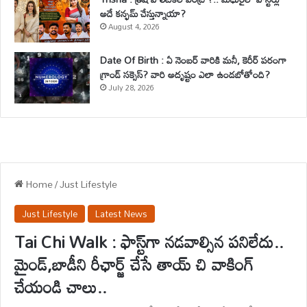
అదే కన్ఫమ్ చేస్తున్నాయా?
August 4, 2026
Date Of Birth : ఏ నెంబర్ వారికి మనీ, కెరీర్ పరంగా
గ్రాండ్ సక్సెస్? వారి అదృష్టం ఎలా ఉండబోతోంది?
July 28, 2026