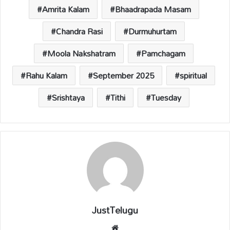
p
o
n
s
Amrita Kalam
Bhaadrapada Masam
p
k
k
Chandra Rasi
Durmuhurtam
Moola Nakshatram
Pamchagam
Rahu Kalam
September 2025
spiritual
Srishtaya
Tithi
Tuesday
JustTelugu
We