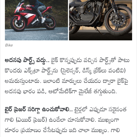
Bike
అదనపు పార్ట్స్ వద్దు..
బైక్ కొన్నప్పుడు వచ్చిన పార్ట్స్‌తో పాటు
కొందరు ఎక్స్‌ట్రా పార్ట్స్‌ను (సైలెన్సర్, డిస్క్ బ్రేక్‌లు వంటివి)
అమరుస్తుంటారు. ఇలాంటి మార్పులు చేయడం ద్వారా బైక్‌పై
అదనపు భారం పడి, ఆటోమేటిక్‌గా మైలేజీ తగ్గుతుంది.
టైర్ ప్రెజర్ సరిగ్గా ఉంచుకోవాలి..
టైర్లలో ఎప్పుడూ సరైనంత
గాలి (ఎయిర్ ప్రెజర్) ఉండేలా చూసుకోవాలి. ముఖ్యంగా
దూరం ప్రయాణం చేసేటప్పుడు ఇది చాలా ముఖ్యం. గాలి