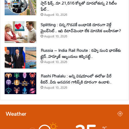
ప్లాన్ ఫిక్స్..రూ.21,616 కోట్లతో మారబోతున్న 2 సిటీల
ఫేట్..
August 10, 2026
Splitting : చిన్న గొడవకే బంధానికి దూరంగా వెళ్లే
మైండ్‌సెట్.. ఇది డిటాచ్‌మెంటా లేక మానసిక బలహీనతా?
August 10, 2026
Russia – India Rail Route : రష్యా నుంచి భారత్‌కు
ట్రైన్..హర్మూజ్ ఇబ్బందులు తప్పినట్టే..
August 10, 2026
Rashi Phalalu : అన్ని విషయాలలో ఈరోజు వీరే
లీడర్‌..వీరు అనవసర గాసిప్స్‌కి దూరంగా ఉండాలి..
August 10, 2026
Weather
℃