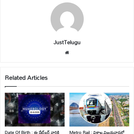
JustTelugu
We
bsi
te
Related Articles
Date Of Birth : ఈ డేట్‌బర్త్‌ వారికి
Metro Rail : విశాఖ,విజయవాడలో