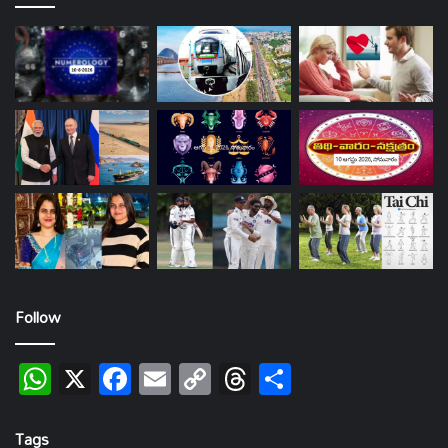
Follow
WhatsApp
X
Facebook
Email
Copy
Threads
Share
Link
Tags