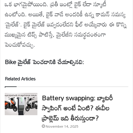
ఒక భాగమైపోయింది. ప్రతీ ఇంట్లో బైక్ లేదా స్కూటీ
ఉంటోంది. అయితే, బైక్ వాడే అందరికీ ఉన్న కామన్ సమస్య
‘మైలేజ్’. బైక్ మైలేజ్ ఇవ్వడంలేదని ఫీల్ అయ్యేవారు ఈ కొన్ని
ముఖ్యమైన టిప్స్ పాటిస్తే, మైలేజీని సమర్థవంతంగా
పెంచుకోవచ్చు.
Bike మైలేజ్ పెంచడానికి చేయాల్సినవి:
Related Articles
Battery swapping: బ్యాటరీ
స్వాపింగ్ అంటే ఏంటి? ఈవీల
ప్రాబ్లెమ్ ఇది తీరుస్తుందా?
November 14, 2025