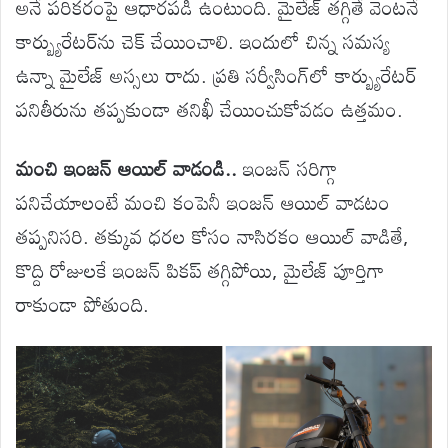
అనే పరికరంపై ఆధారపడి ఉంటుంది. మైలేజ్ తగ్గితే వెంటనే
కార్బ్యురేటర్‌ను చెక్ చేయించాలి. ఇందులో చిన్న సమస్య
ఉన్నా మైలేజ్ అస్సలు రాదు. ప్రతి సర్వీసింగ్‌లో కార్బ్యురేటర్
పనితీరును తప్పకుండా తనిఖీ చేయించుకోవడం ఉత్తమం.
మంచి ఇంజన్ ఆయిల్ వాడండి..
ఇంజన్ సరిగ్గా
పనిచేయాలంటే మంచి కంపెనీ ఇంజన్ ఆయిల్ వాడటం
తప్పనిసరి. తక్కువ ధరల కోసం నాసిరకం ఆయిల్ వాడితే,
కొద్ది రోజులకే ఇంజన్ పికప్ తగ్గిపోయి, మైలేజ్ పూర్తిగా
రాకుండా పోతుంది.