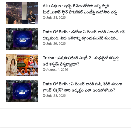
Allu Arjun : ఇకపై 6 నెలలకోసారి బన్నీ ఫ్యాన్
మీట్..ఐకాన్ స్టార్ పొలిటికల్ ఎంట్రీపై మరోసారి చర్చ
July 28, 2026
Date Of Birth : ఈరోజు ఏ నెంబర్ వారికి ఎలాంటి లక్
దక్కుతుంది..వీరు ఆవేశాన్ని తగ్గించుకుంటేనే మంచిది..
July 26, 2026
Trisha : త్రిష పొలిటికల్ ఎంట్రీ ?.. మధురైలో పోస్టర్లు
అదే కన్ఫమ్ చేస్తున్నాయా?
August 4, 2026
Date Of Birth : ఏ నెంబర్ వారికి మనీ, కెరీర్ పరంగా
గ్రాండ్ సక్సెస్? వారి అదృష్టం ఎలా ఉండబోతోంది?
July 28, 2026