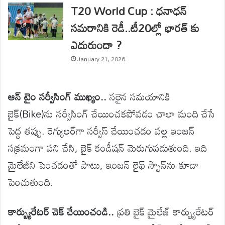
T20 World Cup : ధనాధన్
సమరానికి రెడీ..టీ20ల్లో భారత్ కు
ఎదురుందా ?
January 21, 2026
ఆన్ టైం సర్వీసింగ్ ముఖ్యం..
సరైన సమయానికి
బైక్‌(Bike)ను సర్వీసింగ్ చేయించకపోవడం చాలా మంది చేసే
పెద్ద తప్పు. రెగ్యులర్‌గా సర్వీస్ చేయించడం వల్ల ఇంజన్
సక్రమంగా పని చేసి, బైక్ కండీషన్ మెరుగుపడుతుంది. ఇది
మైలేజీని పెంచడంతో పాటు, ఇంజన్ లైఫ్ స్పాన్‌ను కూడా
పెంచుతుంది.
కార్బ్యురేటర్ చెక్ చేయించండి..
ప్రతి బైక్ మైలేజ్ కార్బ్యురేటర్