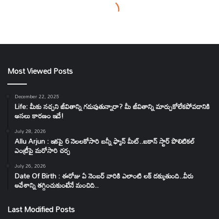
Most Viewed Posts
December 22, 2025
Life: మీకు నచ్చని జీవితాన్ని గడుపుతున్నారా? మీ జీవితాన్ని మార్చుకోలేకపోవడానికి
అసలు కారణం ఇదే!
July 28, 2026
Allu Arjun : ఇకపై 6 నెలలకోసారి బన్నీ ఫ్యాన్ మీట్..ఐకాన్ స్టార్ పొలిటికల్
ఎంట్రీపై మరోసారి చర్చ
July 26, 2026
Date Of Birth : ఈరోజు ఏ నెంబర్ వారికి ఎలాంటి లక్ దక్కుతుంది..వీరు
ఆవేశాన్ని తగ్గించుకుంటేనే మంచిది..
Last Modified Posts