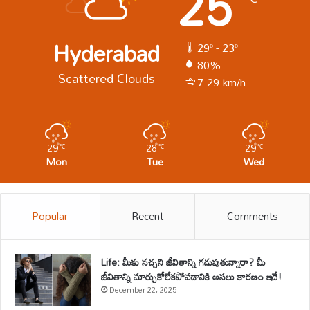
25
Hyderabad
29º - 23º
80%
Scattered Clouds
7.29 km/h
29
28
29
℃
℃
℃
Mon
Tue
Wed
Popular
Recent
Comments
Life: మీకు నచ్చని జీవితాన్ని గడుపుతున్నారా? మీ
జీవితాన్ని మార్చుకోలేకపోవడానికి అసలు కారణం ఇదే!
December 22, 2025