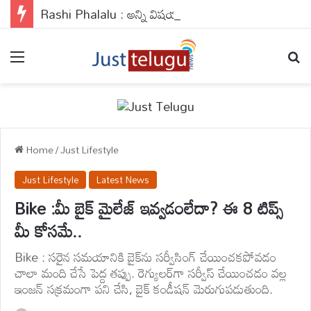
Rashi Phalalu : అన్ని విషయాలలో ఈరోజు వీరే లీడర్‌..వీరు అనవసర గాసిప్స్‌కి దూరంగా ఉండాలి..
Menu
Se
Home
/
Just Lifestyle
Just Lifestyle
Latest News
Bike :మీ బైక్ మైలేజ్ ఇవ్వడంలేదా? ఈ 8 టిప్స్
మీ కోసమే..
Bike : సరైన సమయానికి బైక్‌ను సర్వీసింగ్ చేయించకపోవడం
చాలా మంది చేసే పెద్ద తప్పు. రెగ్యులర్‌గా సర్వీస్ చేయించడం వల్ల
ఇంజన్ సక్రమంగా పని చేసి, బైక్ కండీషన్ మెరుగుపడుతుంది.