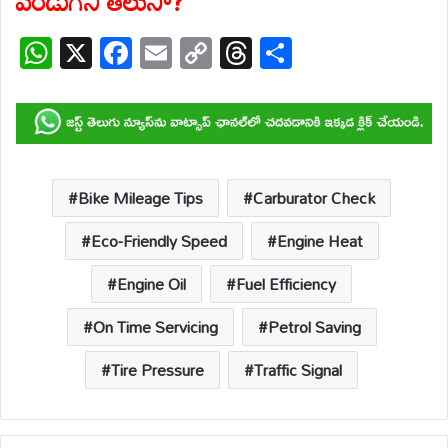
పండుగని తెలుసా?
W
X
F
E
C
T
S
h
ac
m
o
hr
h
at
e
ail
p
e
ar
s
b
y
a
e
A
o
Li
d
p
o
n
s
Bike Mileage Tips
Carburator Check
p
k
k
Eco-Friendly Speed
Engine Heat
Engine Oil
Fuel Efficiency
On Time Servicing
Petrol Saving
Tire Pressure
Traffic Signal