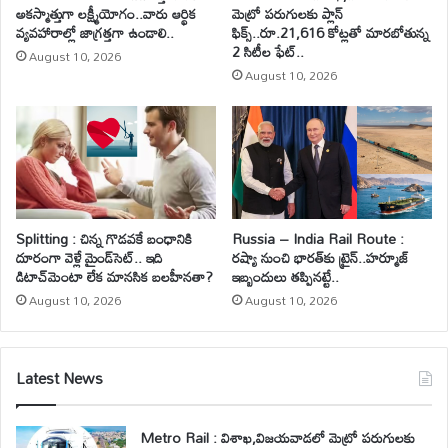
అకస్మాత్తుగా లక్ష్మీయోగం..వారు ఆర్థిక
మెట్రో పరుగులకు ప్లాన్
వ్యవహారాల్లో జాగ్రత్తగా ఉండాలి..
ఫిక్స్..రూ.21,616 కోట్లతో మారబోతున్న
2 సిటీల ఫేట్..
August 10, 2026
August 10, 2026
Splitting : చిన్న గొడవకే బంధానికి
Russia – India Rail Route :
దూరంగా వెళ్లే మైండ్‌సెట్.. ఇది
రష్యా నుంచి భారత్‌కు ట్రైన్..హర్మూజ్
డిటాచ్‌మెంటా లేక మానసిక బలహీనతా?
ఇబ్బందులు తప్పినట్టే..
August 10, 2026
August 10, 2026
Latest News
Metro Rail : విశాఖ,విజయవాడలో మెట్రో పరుగులకు