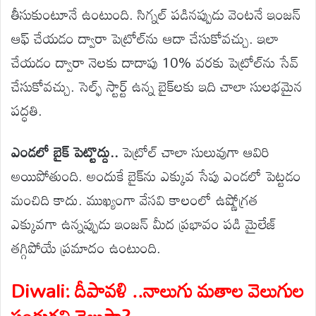
తీసుకుంటూనే ఉంటుంది. సిగ్నల్ పడినప్పుడు వెంటనే ఇంజన్
ఆఫ్ చేయడం ద్వారా పెట్రోల్‌ను ఆదా చేసుకోవచ్చు. ఇలా
చేయడం ద్వారా నెలకు దాదాపు 10% వరకు పెట్రోల్‌ను సేవ్
చేసుకోవచ్చు. సెల్ఫ్ స్టార్ట్ ఉన్న బైక్‌లకు ఇది చాలా సులభమైన
పద్ధతి.
ఎండలో బైక్ పెట్టొద్దు..
పెట్రోల్ చాలా సులువుగా ఆవిరి
అయిపోతుంది. అందుకే బైక్‌ను ఎక్కువ సేపు ఎండలో పెట్టడం
మంచిది కాదు. ముఖ్యంగా వేసవి కాలంలో ఉష్ణోగ్రత
ఎక్కువగా ఉన్నప్పుడు ఇంజన్ మీద ప్రభావం పడి మైలేజ్
తగ్గిపోయే ప్రమాదం ఉంటుంది.
Diwali: దీపావళి ..నాలుగు మతాల వెలుగుల