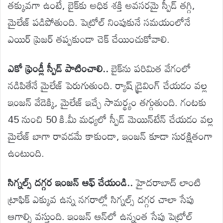
తక్కువగా ఉంటే, బైక్‌కు అధిక శక్తి అవసరమై స్పీడ్ తగ్గి,
మైలేజ్ పడిపోతుంది. పెట్రోల్ నింపుకునే సమయంలోనే
ఎయిర్ ప్రెజర్ తప్పకుండా చెక్ చేయించుకోవాలి.
ఎకో ఫ్రెండ్లీ స్పీడ్ పాటించాలి..
బైక్‌ను పరిమిత వేగంలో
నడిపితేనే మైలేజ్ పెరుగుతుంది. ర్యాష్ డ్రైవింగ్ చేయడం వల్ల
ఇంజన్ వేడెక్కి, మైలేజ్ ఇచ్చే సామర్థ్యం తగ్గుతుంది. గంటకు
45 నుంచి 50 కి.మీ మధ్యలో స్పీడ్ మెయిన్‌టేన్ చేయడం వల్ల
మైలేజ్ బాగా రావడమే కాకుండా, ఇంజన్ కూడా సురక్షితంగా
ఉంటుంది.
సిగ్నల్స్ దగ్గర ఇంజన్ ఆఫ్ చేయండి..
హైదరాబాద్ లాంటి
ట్రాఫిక్ ఎక్కువ ఉన్న నగరాల్లో సిగ్నల్స్ దగ్గర చాలా సేపు
ఆగాల్సి వస్తుంది. ఇంజన్ ఆన్‌లో ఉన్నంత సేపు పెట్రోల్