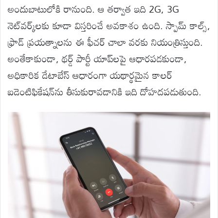
అందుబాటులోకి రానుంది. ఆ తర్వాత ఇది 2G, 3G
నెట్‌వర్క్‌లకు కూడా విస్తరించే అవకాశం ఉంది. స్పామ్ కాల్స్‌,
ఫ్రాడ్ ప్రయత్నాలను ఈ ఫీచర్ చాలా వరకు నియంత్రిస్తుంది.
అంతేకాకుండా, థర్డ్ పార్టీ యాప్‌లపై ఆధారపడకుండా,
అధికారిక డేటాబేస్ ఆధారంగా యథార్థమైన కాలర్
ఐడెంటిఫికేషన్‌ను తీసుకురావడానికి ఇది దోహదపడుతుంది.