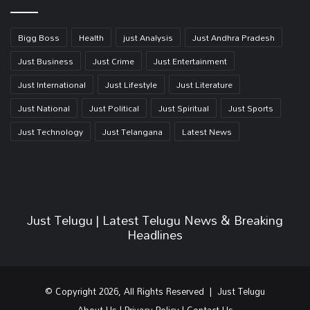
Bigg Boss
Health
just Analysis
Just Andhra Pradesh
Just Business
Just Crime
Just Entertainment
Just International
Just Lifestyle
Just Literature
Just National
Just Political
Just Spiritual
Just Sports
Just Technology
Just Telangana
Latest News
Just Telugu | Latest Telugu News & Breaking
Headlines
© Copyright 2026, All Rights Reserved | Just Telugu