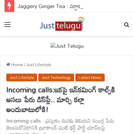
Jaggery Ginger Tea : వర్షాకాలంలో గొంతు కిచ్ కిచ్‌తో సఫర్ అవుతున్నారా?: ఈ హోమ్ మేడ్ మ్యాజిక్‌తో నిమిషాల్లో రిలీఫ్..
Menu
Se
Home
/
Just Lifestyle
Just Lifestyle
Just Technology
Latest News
Incoming calls:ఇకపై ఇన్‌కమింగ్ కాల్స్‌కి
అసలు పేరు డిస్‌ప్లే.. మార్చి కల్లా
అందుబాటులోకి!
Incoming calls : ప్రస్తుతం మనకు తెలియని నంబర్ల పేరు
తెలుసుకోవడానికి ట్రూకాలర్ వంటి థర్డ్ పార్టీ యాప్‌లపై