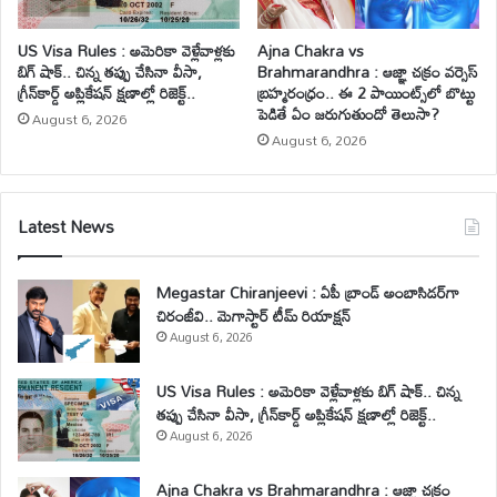
US Visa Rules : అమెరికా వెళ్లేవాళ్లకు
Ajna Chakra vs
బిగ్ షాక్.. చిన్న తప్పు చేసినా వీసా,
Brahmarandhra : ఆజ్ఞా చక్రం వర్సెస్
గ్రీన్‌కార్డ్ అప్లికేషన్ క్షణాల్లో రిజెక్ట్..
బ్రహ్మరంధ్రం.. ఈ 2 పాయింట్స్‌లో బొట్టు
పెడితే ఏం జరుగుతుందో తెలుసా?
August 6, 2026
August 6, 2026
Latest News
Megastar Chiranjeevi : ఏపీ బ్రాండ్ అంబాసిడర్‌గా
చిరంజీవి.. మెగాస్టార్ టీమ్ రియాక్షన్
August 6, 2026
US Visa Rules : అమెరికా వెళ్లేవాళ్లకు బిగ్ షాక్.. చిన్న
తప్పు చేసినా వీసా, గ్రీన్‌కార్డ్ అప్లికేషన్ క్షణాల్లో రిజెక్ట్..
August 6, 2026
Ajna Chakra vs Brahmarandhra : ఆజ్ఞా చక్రం