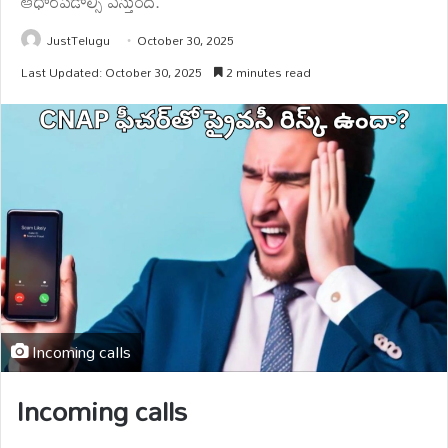
ఆధారపడాల్సి వస్తుంది.
JustTelugu
October 30, 2025
Last Updated: October 30, 2025
2 minutes read
Incoming calls
Incoming calls