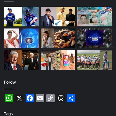
Follow
WhatsApp
X
Facebook
Email
Copy
Threads
Share
Link
Tags