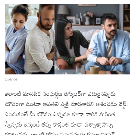
Silence
ఇలాంటి మానసిక సంఘర్షణ రెగ్యులర్‌గా ఎదురైనప్పుడు
మౌనంగా ఉంటూ అవతలి వ్యక్తి మారతారని ఆశించడం వేస్ట్.
ఎందుకంటే మీ మౌనం ఎప్పుడూ కూడా వారికి మరింత
స్వేచ్ఛను ఇస్తుందే తప్ప కాస్తంత కూడా పశ్చాత్తాపాన్ని
కలిగించదు. కాబట్టి కోపం వచ్చినప్పుడు కమ్యూనికేషన్