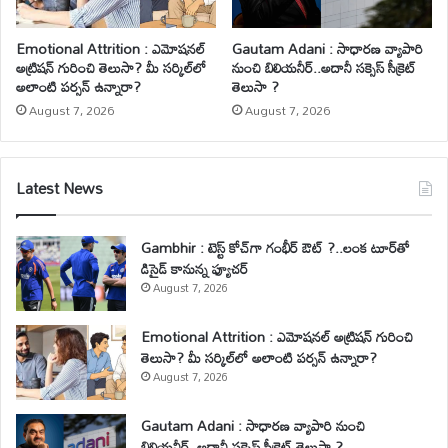
Emotional Attrition : ఎమోషనల్
Gautam Adani : సాధారణ వ్యాపారి
అట్రిషన్ గురించి తెలుసా? మీ సర్కిల్‌లో
నుంచి బిలియనీర్..అదానీ సక్సెస్ సీక్రెట్
అలాంటి పర్సన్ ఉన్నారా?
తెలుసా ?
August 7, 2026
August 7, 2026
Latest News
Gambhir : టెస్ట్ కోచ్‌గా గంభీర్ ఔట్ ?..లంక టూర్‌తో
డిసైడ్ కానున్న ఫ్యూచర్
August 7, 2026
Emotional Attrition : ఎమోషనల్ అట్రిషన్ గురించి
తెలుసా? మీ సర్కిల్‌లో అలాంటి పర్సన్ ఉన్నారా?
August 7, 2026
Gautam Adani : సాధారణ వ్యాపారి నుంచి
బిలియనీర్..అదానీ సక్సెస్ సీక్రెట్ తెలుసా ?