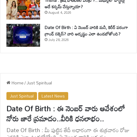
Trisha : త్రిష పొలిటికల్ ఎంట్రీ ?.. మధురైలో పోస్టర్లు
అదే కన్ఫమ్ చేస్తున్నాయా?
August 4, 2026
Date Of Birth : ఏ నెంబర్ వారికి మనీ, కెరీర్ పరంగా
గ్రాండ్ సక్సెస్? వారి అదృష్టం ఎలా ఉండబోతోంది?
July 28, 2026