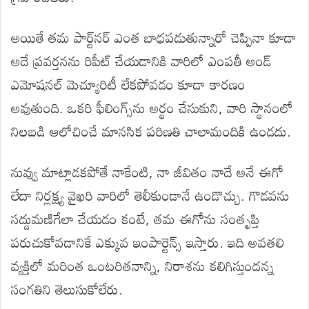
అయితే తమ పార్ట్‌నర్ ఎంత బాధపడుతున్నారో చెప్పినా కూడా
అదే ప్రవర్తనను రిపీట్ చేయడానికి వారిలో ఎంపతీ అండ్
ఎమోషనల్ మెచ్యూరిటీ లేకపోవడం కూడా కారణం
అవుతుంది. ఒకరి ఫీలింగ్స్‌ను అర్థం చేసుకుని, వారి స్థానంలో
నిలబడి ఆలోచించే మానసిక పరిణతి చాలామందికి ఉండదు.
నువ్వు మాట్లాడకపోతే నాకేంటి, నా జీవితం నాదే అనే ఈగో
లేదా నిర్లక్ష్య వైఖరి వారిలో తెలీకుండానే ఉండొచ్చు. గొడవను
సద్దుమణిగేలా చేయడం కంటే, తమ ఈగోను సంతృప్తి
పరుచుకోవడానికే ఎక్కువ ఇంపార్టెన్స్ ఇస్తారు. ఇది అవతలి
వ్యక్తిలో మరింత ఒంటరితనాన్ని, నిరాశను కలిగిస్తుందన్న
సంగతిని తెలుసుకోలేరు.