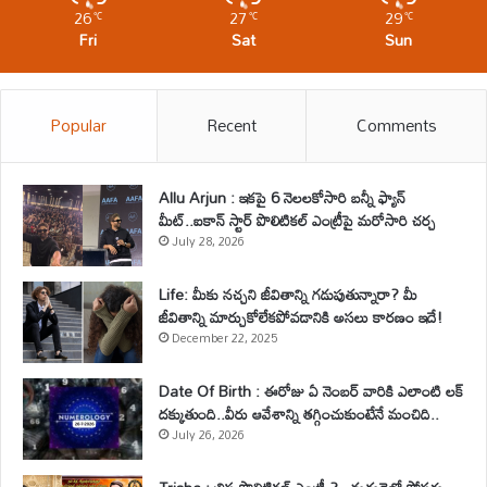
26
27
29
℃
℃
℃
Fri
Sat
Sun
Popular
Recent
Comments
Allu Arjun : ఇకపై 6 నెలలకోసారి బన్నీ ఫ్యాన్
మీట్..ఐకాన్ స్టార్ పొలిటికల్ ఎంట్రీపై మరోసారి చర్చ
July 28, 2026
Life: మీకు నచ్చని జీవితాన్ని గడుపుతున్నారా? మీ
జీవితాన్ని మార్చుకోలేకపోవడానికి అసలు కారణం ఇదే!
December 22, 2025
Date Of Birth : ఈరోజు ఏ నెంబర్ వారికి ఎలాంటి లక్
దక్కుతుంది..వీరు ఆవేశాన్ని తగ్గించుకుంటేనే మంచిది..
July 26, 2026