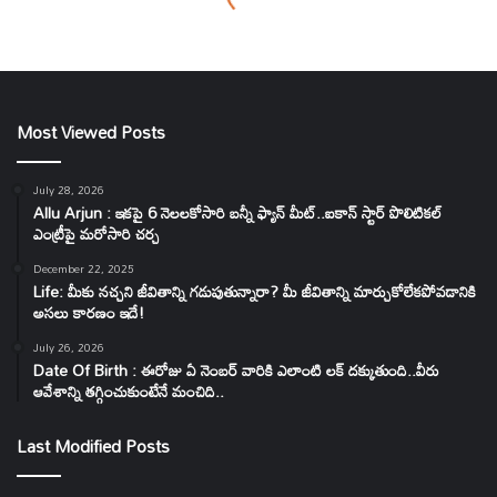
Most Viewed Posts
July 28, 2026
Allu Arjun : ఇకపై 6 నెలలకోసారి బన్నీ ఫ్యాన్ మీట్..ఐకాన్ స్టార్ పొలిటికల్
ఎంట్రీపై మరోసారి చర్చ
December 22, 2025
Life: మీకు నచ్చని జీవితాన్ని గడుపుతున్నారా? మీ జీవితాన్ని మార్చుకోలేకపోవడానికి
అసలు కారణం ఇదే!
July 26, 2026
Date Of Birth : ఈరోజు ఏ నెంబర్ వారికి ఎలాంటి లక్ దక్కుతుంది..వీరు
ఆవేశాన్ని తగ్గించుకుంటేనే మంచిది..
Last Modified Posts