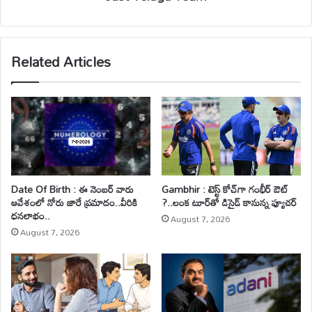
Related Articles
Date Of Birth : ఈ నెంబర్ వారు
Gambhir : టెస్ట్ కోచ్‌గా గంభీర్ ఔట్
ఆవేశంలో నోరు జారే ప్రమాదం..వీరికి
?..లంక టూర్‌తో డిసైడ్ కానున్న ఫ్యూచర్
ధనలాభం..
August 7, 2026
August 7, 2026