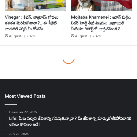
Most Viewed Posts
December 22, 2025
Life: మీకు నచ్చని జీవితాన్ని గడుపుతున్నారా? మీ జీవితాన్ని మార్చుకోలేకపోవడానికి
అసలు కారణం ఇదే!
July 28, 2026