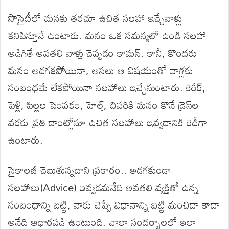
సొసైటీలో మనకు తరచూ ఉచిత సలహా ఇచ్చేవాళ్లు
కనిపిస్తూనే ఉంటారు. మనం ఒక సమస్యలో ఉండి సలహా
అడిగితే అవతలి వాళ్లు చెప్పడం కామన్. కానీ, కొందరు
మనం అడగకపోయినా, అసలు ఆ విషయంతో వాళ్లకు
సంబంధమే లేకపోయినా సలహాలు ఇచ్చేస్తుంటారు. కెరీర్,
పెళ్లి, పిల్లల పెంపకం, హెల్త్, చివరికి మనం కొనే డ్రెస్‌ల
వరకు ప్రతి దాంట్లోనూ ఉచిత సలహాలు ఇవ్వడానికి రెడీగా
ఉంటారు.
సైకాలజీ చెబుతున్నదాని ప్రకారం.. అడగకుండా
సలహాలు(Advice) ఇవ్వడమనేది అవతలి వ్యక్తితో ఉన్న
సంబంధాన్ని బట్టి, వారు చెప్పే విధానాన్ని బట్టి మంచిదా కాదా
అనేది ఆధారపడి ఉంటుంది. చాలా సందర్భాలలో ఇలా