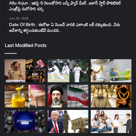
Allu Arjun : ఇకపై 6 నెలలకోసారి బన్నీ ఫ్యాన్ మీట్..ఐకాన్ స్టార్ పొలిటికల్
ఎంట్రీపై మరోసారి చర్చ
July 26, 2026
Date Of Birth : ఈరోజు ఏ నెంబర్ వారికి ఎలాంటి లక్ దక్కుతుంది..వీరు
ఆవేశాన్ని తగ్గించుకుంటేనే మంచిది..
Last Modified Posts