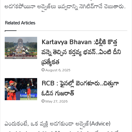
అడగకపోయినా అడ్వైజ్‌లు ఇవ్వడాన్ని నెగిటివ్‌గానే చెబుతారు.
Related Articles
Kartavya Bhavan :ఢిల్లీకి కొత్త
వన్నె తెచ్చిన కర్తవ్య భవన్..ఏంటి దీని
ప్రత్యేకత
August 6, 2025
RCB : ఫైనల్లో బెంగళూరు..చిత్తుగా
ఓడిన గుజరాత్
May 27, 2026
ఎందుకంటే, ఒక వ్యక్తి అడగకుండా అడ్వైజ్(Advice)