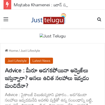
Mojtaba Khamenei : ఇరాన్ సుప్రీం లీడర్ హెల్త్ తీవ్ర విషమం..ఇజ్రాయిల్ మీడియా రిపోర్ట్‌లో వాస్తవమెంత?
Menu
Se
Home
/
Just Lifestyle
Just Lifestyle
Latest News
Advice : మీరూ అడగకపోయినా అడ్వైజ్‌లు
ఇస్తున్నారా? అసలు ఉచిత సలహాలు ఇవ్వడం
మంచిదేనా?
Advice : సైకాలజీ చెబుతున్నదాని ప్రకారం.. అడగకుండా
సలహాలు ఇవ్వడమనేది అవతలి వ్యక్తితో ఉన్న సంబంధాన్ని బట్టి,