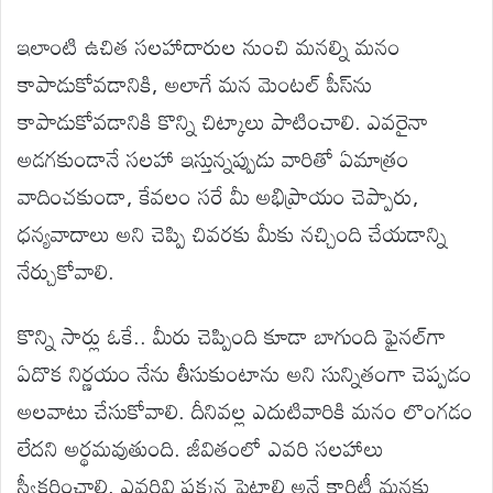
ఇలాంటి ఉచిత సలహాదారుల నుంచి మనల్ని మనం
కాపాడుకోవడానికి, అలాగే మన మెంటల్ పీస్‌ను
కాపాడుకోవడానికి కొన్ని చిట్కాలు పాటించాలి. ఎవరైనా
అడగకుండానే సలహా ఇస్తున్నప్పుడు వారితో ఏమాత్రం
వాదించకుండా, కేవలం సరే మీ అభిప్రాయం చెప్పారు,
ధన్యవాదాలు అని చెప్పి చివరకు మీకు నచ్చింది చేయడాన్ని
నేర్చుకోవాలి.
కొన్ని సార్లు ఓకే.. మీరు చెప్పింది కూడా బాగుంది ఫైనల్‌గా
ఏదొక నిర్ణయం నేను తీసుకుంటాను అని సున్నితంగా చెప్పడం
అలవాటు చేసుకోవాలి. దీనివల్ల ఎదుటివారికి మనం లొంగడం
లేదని అర్థమవుతుంది. జీవితంలో ఎవరి సలహాలు
స్వీకరించాలి, ఎవరివి పక్కన పెట్టాలి అనే క్లారిటీ మనకు