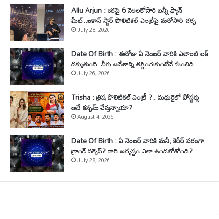
Allu Arjun : ఇకపై 6 నెలలకోసారి బన్నీ ఫ్యాన్
మీట్..ఐకాన్ స్టార్ పొలిటికల్ ఎంట్రీపై మరోసారి చర్చ
July 28, 2026
Date Of Birth : ఈరోజు ఏ నెంబర్ వారికి ఎలాంటి లక్
దక్కుతుంది..వీరు ఆవేశాన్ని తగ్గించుకుంటేనే మంచిది..
July 26, 2026
Trisha : త్రిష పొలిటికల్ ఎంట్రీ ?.. మధురైలో పోస్టర్లు
అదే కన్ఫమ్ చేస్తున్నాయా?
August 4, 2026
Date Of Birth : ఏ నెంబర్ వారికి మనీ, కెరీర్ పరంగా
గ్రాండ్ సక్సెస్? వారి అదృష్టం ఎలా ఉండబోతోంది?
July 28, 2026