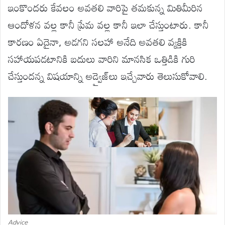
ఇంకొందరు కేవలం అవతలి వారిపై తమకున్న మితిమీరిన
ఆందోళన వల్ల కానీ ప్రేమ వల్ల కానీ ఇలా చేస్తుంటారు. కానీ
కారణం ఏదైనా, అడగని సలహా అనేది అవతలి వ్యక్తికి
సహాయపడటానికి బదులు వారిని మానసిక ఒత్తిడికి గురి
చేస్తుందన్న విషయాన్ని అడ్వైజ్‌లు ఇచ్చేవారు తెలుసుకోవాలి.
Advice