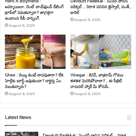
Rent A Boyfriend :
Devdutt Padikkal : సెంచరీ బాదిన
అమ్మాయిలూ..రెంట్ బాయ్‌ఫ్రెండ్ డేటింగ్
పడిక్కల్ .. నిరాశ పరిచిన జైస్వాల్, పంత్,
ట్రాప్‌లో పడుతున్నారా? జాగ్రత్తగా
జురెల్
ఉండాలని సీపీ వార్నింగ్
August 8, 2026
August 8, 2026
Ghee : నెయ్యి తింటే లావవుతారా? లేక
Vinegar : కిచెన్, బాత్రూమ్ గోడలు
హెల్త్‌కు బూస్ట్ అవుతుందా? డాక్టర్లు ఏం
తళతళ మెరిసిపోవాలా?.. ఈ సీక్రెట్
చెబుతున్నారు?
నాచురల్ హ్యాక్ మీ కోసమే..
August 8, 2026
August 8, 2026
Latest News
Devdutt Padikkal : సెంచరీ బాదిన పడిక్కల్ .. నిరాశ