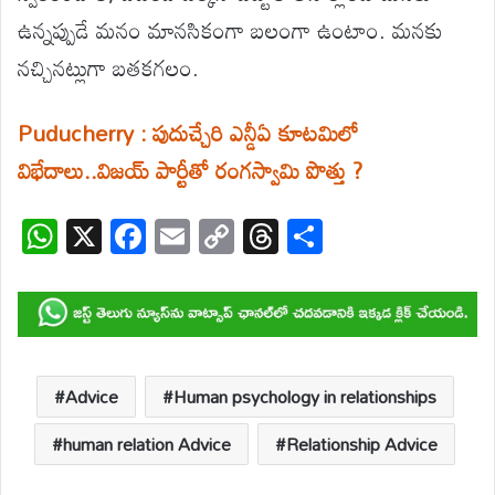
ఉన్నప్పుడే మనం మానసికంగా బలంగా ఉంటాం. మనకు
నచ్చినట్లుగా బతకగలం.
Puducherry : పుదుచ్చేరి ఎన్డీఏ కూటమిలో
విభేదాలు..విజయ్ పార్టీతో రంగస్వామి పొత్తు ?
W
X
F
E
C
T
S
h
ac
m
o
hr
h
at
e
ail
p
e
ar
s
b
y
a
e
A
o
Li
d
p
o
n
s
Advice
Human psychology in relationships
p
k
k
human relation Advice
Relationship Advice