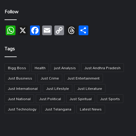
Follow
WhatsApp
X
Facebook
Email
Copy
Threads
Share
Link
Tags
Bigg Boss
Health
just Analysis
Just Andhra Pradesh
Just Business
Just Crime
Just Entertainment
Just International
Just Lifestyle
Just Literature
Just National
Just Political
Just Spiritual
Just Sports
Just Technology
Just Telangana
Latest News