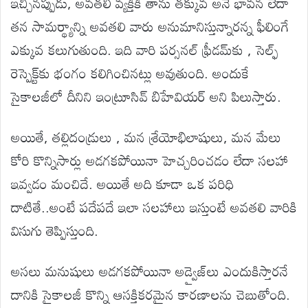
ఇచ్చినప్పుడు, అవతలి వ్యక్తికి తాను తక్కువ అనే భావన లేదా
తన సామర్థ్యాన్ని అవతలి వారు అనుమానిస్తున్నారన్న ఫీలింగే
ఎక్కువ కలుగుతుంది. ఇది వారి పర్సనల్ ఫ్రీడమ్‌కు , సెల్ఫ్
రెస్పెక్ట్‌కు భంగం కలిగించినట్లు అవుతుంది. అందుకే
సైకాలజీలో దీనిని ఇంట్రూసివ్ బిహేవియర్ అని పిలుస్తారు.
అయితే, తల్లిదండ్రులు , మన శ్రేయోభిలాషులు, మన మేలు
కోరి కొన్నిసార్లు అడగకపోయినా హెచ్చరించడం లేదా సలహా
ఇవ్వడం మంచిదే. అయితే అది కూడా ఒక పరిధి
దాటితే..అంటే పదేపదే ఇలా సలహాలు ఇస్తుంటే అవతలి వారికి
విసుగు తెప్పిస్తుంది.
అసలు మనుషులు అడగకపోయినా అడ్వైజ్‌లు ఎందుకిస్తారనే
దానికి సైకాలజీ కొన్ని ఆసక్తికరమైన కారణాలను చెబుతోంది.