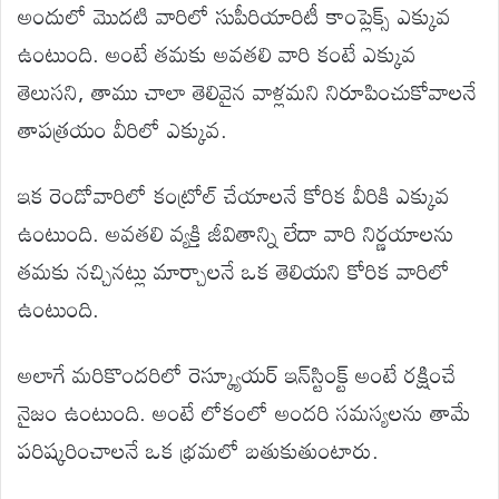
అందులో మొదటి వారిలో సుపీరియారిటీ కాంప్లెక్స్ ఎక్కువ
ఉంటుంది. అంటే తమకు అవతలి వారి కంటే ఎక్కువ
తెలుసని, తాము చాలా తెలివైన వాళ్లమని నిరూపించుకోవాలనే
తాపత్రయం వీరిలో ఎక్కువ.
ఇక రెండోవారిలో కంట్రోల్ చేయాలనే కోరిక వీరికి ఎక్కువ
ఉంటుంది. అవతలి వ్యక్తి జీవితాన్ని లేదా వారి నిర్ణయాలను
తమకు నచ్చినట్లు మార్చాలనే ఒక తెలియని కోరిక వారిలో
ఉంటుంది.
అలాగే మరికొందరిలో రెస్క్యూయర్ ఇన్‌స్టింక్ట్ అంటే రక్షించే
నైజం ఉంటుంది. అంటే లోకంలో అందరి సమస్యలను తామే
పరిష్కరించాలనే ఒక భ్రమలో బతుకుతుంటారు.