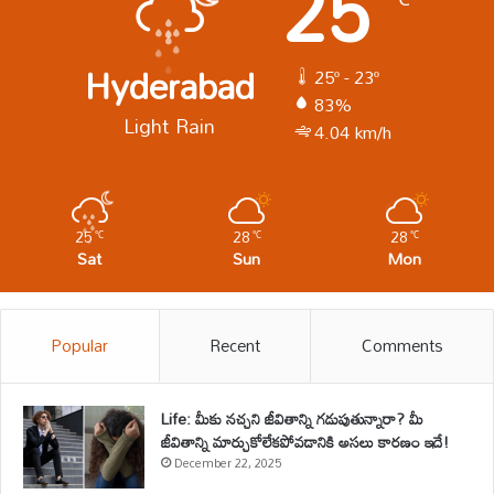
25
Hyderabad
25º - 23º
83%
Light Rain
4.04 km/h
25
28
28
℃
℃
℃
Sat
Sun
Mon
Popular
Recent
Comments
Life: మీకు నచ్చని జీవితాన్ని గడుపుతున్నారా? మీ
జీవితాన్ని మార్చుకోలేకపోవడానికి అసలు కారణం ఇదే!
December 22, 2025