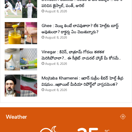
పరిచిన జైస్వాల్, పంత్, జురెల్
August 8, 2026
Ghee : నెయ్యి తింటే లావవుతారా? లేక హెల్త్‌కు బూస్ట్
అవుతుందా? డాక్టర్లు ఏం చెబుతున్నారు?
August 8, 2026
Vinegar : కిచెన్, బాత్రూమ్ గోడలు తళతళ
మెరిసిపోవాలా?.. ఈ సీక్రెట్ నాచురల్ హ్యాక్ మీ కోసమే..
August 8, 2026
Mojtaba Khamenei : ఇరాన్ సుప్రీం లీడర్ హెల్త్ తీవ్ర
విషమం..ఇజ్రాయిల్ మీడియా రిపోర్ట్‌లో వాస్తవమెంత?
August 8, 2026
Weather
℃