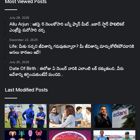
Most Viewed Posts
July 28, 2026
Allu Arjun : ఇకపై 6 నెలలకోసారి బన్నీ ఫ్యాన్ మీట్..ఐకాన్ స్టార్ పొలిటికల్
ఎంట్రీపై మరోసారి చర్చ
December 22, 2025
Life: మీకు నచ్చని జీవితాన్ని గడుపుతున్నారా? మీ జీవితాన్ని మార్చుకోలేకపోవడానికి
అసలు కారణం ఇదే!
July 26, 2026
Date Of Birth : ఈరోజు ఏ నెంబర్ వారికి ఎలాంటి లక్ దక్కుతుంది..వీరు
ఆవేశాన్ని తగ్గించుకుంటేనే మంచిది..
Last Modified Posts