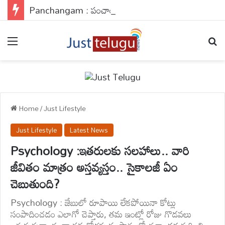
Panchangam : పంచాంగం
Menu
Se
Home
/
Just Lifestyle
Just Lifestyle
Latest News
Psychology :ఇతరులకు సలహాలు.. వారి
జీవితం మాత్రం అస్తవ్యస్తం.. సైకాలజీ ఏం
చెబుతుంది?
Psychology : జేబులో రూపాయి లేకపోయినా కోట్లు
సంపాదించడం ఎలాగో చెప్తారు, తమ ఇంట్లో రోజు గొడవలు