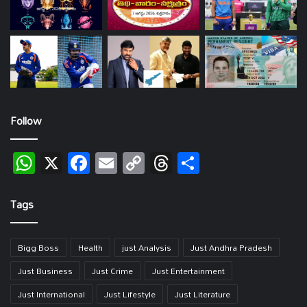
Follow
WhatsApp
X
Facebook
Email
Copy
Threads
Share
Link
Tags
Bigg Boss
Health
just Analysis
Just Andhra Pradesh
Just Business
Just Crime
Just Entertainment
Just International
Just Lifestyle
Just Literature