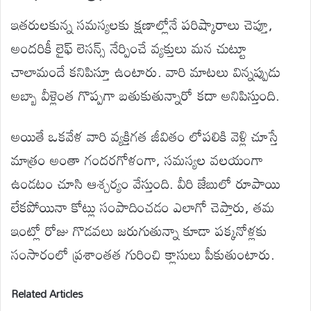
ఇతరులకున్న సమస్యలకు క్షణాల్లోనే పరిష్కారాలు చెప్తూ,
అందరికీ లైఫ్ లెసన్స్ నేర్పించే వ్యక్తులు మన చుట్టూ
చాలామందే కనిపిస్తూ ఉంటారు. వారి మాటలు విన్నప్పుడు
అబ్బా వీళ్లెంత గొప్పగా బతుకుతున్నారో కదా అనిపిస్తుంది.
అయితే ఒకవేళ వారి వ్యక్తిగత జీవితం లోపలికి వెళ్లి చూస్తే
మాత్రం అంతా గందరగోళంగా, సమస్యల వలయంగా
ఉండటం చూసి ఆశ్చర్యం వేస్తుంది. వీరి జేబులో రూపాయి
లేకపోయినా కోట్లు సంపాదించడం ఎలాగో చెప్తారు, తమ
ఇంట్లో రోజు గొడవలు జరుగుతున్నా కూడా పక్కనోళ్లకు
సంసారంలో ప్రశాంతత గురించి క్లాసులు పీకుతుంటారు.
Related Articles