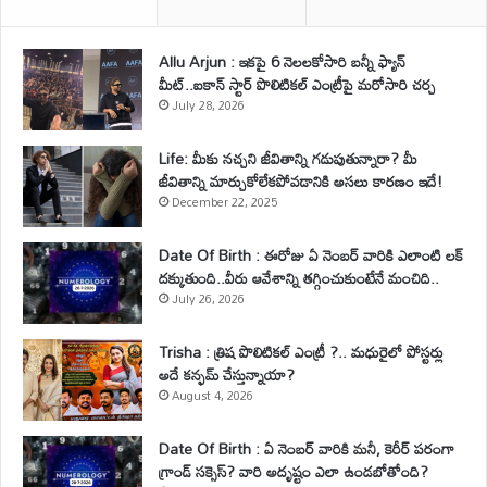
Allu Arjun : ఇకపై 6 నెలలకోసారి బన్నీ ఫ్యాన్
మీట్..ఐకాన్ స్టార్ పొలిటికల్ ఎంట్రీపై మరోసారి చర్చ
July 28, 2026
Life: మీకు నచ్చని జీవితాన్ని గడుపుతున్నారా? మీ
జీవితాన్ని మార్చుకోలేకపోవడానికి అసలు కారణం ఇదే!
December 22, 2025
Date Of Birth : ఈరోజు ఏ నెంబర్ వారికి ఎలాంటి లక్
దక్కుతుంది..వీరు ఆవేశాన్ని తగ్గించుకుంటేనే మంచిది..
July 26, 2026
Trisha : త్రిష పొలిటికల్ ఎంట్రీ ?.. మధురైలో పోస్టర్లు
అదే కన్ఫమ్ చేస్తున్నాయా?
August 4, 2026
Date Of Birth : ఏ నెంబర్ వారికి మనీ, కెరీర్ పరంగా
గ్రాండ్ సక్సెస్? వారి అదృష్టం ఎలా ఉండబోతోంది?