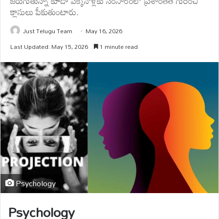
జరుగుతున్నా కూడా పక్కనోళ్లకు సంసారంలో ప్రశాంతత గురించి
క్లాసులు పీకుతుంటారు.
Just Telugu Team
May 16, 2026
Last Updated: May 15, 2026
1 minute read
Psychology
Psychology