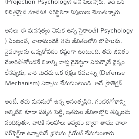
(Projection Psychology) అని పిలుస్తారు. ఇది ఒక
విచిత్రమైన మానసిక పరిస్థితిగా నిపుణులు చెబుతున్నారు.
అసలు ఈ మనస్తత్వం వెనుక ఉన్న సైకాలజీ( Psychology
) ఏంటంటే, చాలామందికి తమ జీవితంలోని లోపాలను,
వైఫల్యాలను ఒప్పుకోవడం కష్టంగా ఉంటుంది. తమ జీవితం
చేజారిపోతోందనే నిజాన్ని వాళ్లు డైరెక్టుగా ఎదుర్కొనే ధైర్యం
లేనప్పుడు, వారి మెదడు ఒక రక్షణ కవచాన్ని (Defense
Mechanism) ఏర్పాటు చేసుకుంటుంది. అదే ప్రొజెక్షన్.
అంటే, తమ మనసులో ఉన్న అసంతృప్తిని, గందరగోళాన్ని
అన్నిటిని కూడా పక్కన పెట్టి, ఇతరుల జీవితాల్లోని తప్పులను
సరిదిద్దుతూ, వారికి సలహాలు ఇవ్వడం ద్వారా తాము చాలా
పర్‌ఫెక్ట్‌గా ఉన్నామనే భ్రమను క్రియేట్ చేసుకుంటారు.