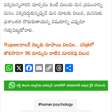
పక్కనున్నవారిని మార్చడం కంటే ముందు మన ప్రపంచాన్ని
మనం చక్కదిద్దుకున్నప్పుడే మన మాటకు విలువ, మనసుకు
ప్రశాంతత దొరుకుతాయన్న విషయాన్ని ఎప్పుడూ
గుర్తుపెట్టుకోవాలి.
Rupee:డాలర్ దెబ్బకు రూపాయి విలవిల.. చరిత్రలో
తొలిసారిగా 96 మార్కును దాటిన మారకపు విలువ
W
X
F
E
C
T
S
h
ac
m
o
hr
h
at
e
ail
p
e
ar
s
b
y
a
e
A
o
Li
d
p
o
n
s
human psychology