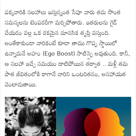
పక్కవారికి సలహాలు ఇస్తున్నంత సేపూ వారు తమ సొంత
సమస్యలను టెంపరరీగా మర్చిపోతారు. ఇతరులను గైడ్
చేయడం వల్ల ఒక రకమైన మానసిక తృప్తి వస్తుంది.
అంతేకాకుండా వారికంటే కూడా తాము గొప్ప స్థాయిలో
ఉన్నామనే అహం (Ego Boost) సాటిస్ఫై అవుతుంది. కానీ,
ఆ సలహా ఇచ్చే సమయం దాటిపోయిన తర్వాత .. మళ్లీ తమ
పాత జీవితంలోకి రాగానే వారిని ఒంటరితనం, అసహాయత
వెంటాడుతాయి.