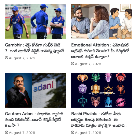
Gambhir : టెస్ట్ కోచ్‌గా గంభీర్ ఔట్
Emotional Attrition : ఎమోషనల్
?..లంక టూర్‌తో డిసైడ్ కానున్న ఫ్యూచర్
అట్రిషన్ గురించి తెలుసా? మీ సర్కిల్‌లో
అలాంటి పర్సన్ ఉన్నారా?
August 7, 2026
August 7, 2026
Gautam Adani : సాధారణ వ్యాపారి
Rashi Phalalu : ఈరోజు మీకు
నుంచి బిలియనీర్..అదానీ సక్సెస్ సీక్రెట్
అదృష్టం తలుపు తడుతుంది..ఈ
తెలుసా ?
రాశివారు మాత్రం జాగ్రత్తగా ఉండాలి..
August 7, 2026
August 7, 2026