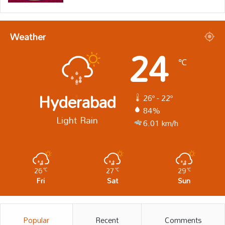
Weather
24
℃
Hyderabad
26º - 22º
84%
Light Rain
6.01 km/h
26
27
29
℃
℃
℃
Fri
Sat
Sun
Popular
Recent
Comments