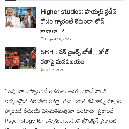
Higher studies: హయ్యర్ స్టడీస్‌
కోసం గ్యారంటీ లేకుండా లోన్
కావాలా..?
August 10, 2025
SRH : సన్ రైజర్స్ బోణీ…కోల్
కతాపై ఘనవిజయం
April 3, 2026
సింపుల్‌గా చెప్పాలంటే ఇతరులు అడక్కుండానే వారికి
అద్భుతమైన సలహాలు ఇస్తూ, తమ సొంత జీవితాన్ని మాత్రం
హ్యాండిల్ చేయలేక సతమతమవుతూ ఉంటారు. సైకాలజీ(
Psychology )లో చెప్పుకుంటే..దీనిని ప్రొజెక్షన్ సైకాలజీ