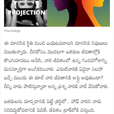
Psychology
ఈ మానసిక స్థితి నుంచి బయటపడాలని మానసిక నిపుణులు
చెబుతున్నారు. దీనికోసం మొదటగా ఇతరుల జీవితాల్లోకి
తొంగిచూడటం ఆపేసి, వారి జీవితంలో ఉన్న గందరగోళాన్ని
మనస్ఫూర్తిగా అంగీకరించాలి. ఎదుటివారికి ఏదైనా సలహా
ఇచ్చే ముందు ఈ రూల్ వారి జీవితానికి అప్లై అవుతుందా?
దీన్ని వారు పాటిస్తున్నారా అన్న ప్రశ్న వారికి వారే వేసుకోవాలి.
ఇతరులను మార్చడానికి పెట్టే శ్రద్ధలో.. హాఫ్ వారిని వారు
సరిదిద్దుకోవడానికి పెడితే, జీవితం ట్రాక్‌లోకి వస్తుంది.