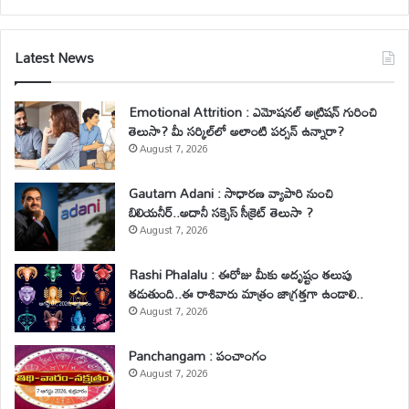
Latest News
Emotional Attrition : ఎమోషనల్ అట్రిషన్ గురించి
తెలుసా? మీ సర్కిల్‌లో అలాంటి పర్సన్ ఉన్నారా?
August 7, 2026
Gautam Adani : సాధారణ వ్యాపారి నుంచి
బిలియనీర్..అదానీ సక్సెస్ సీక్రెట్ తెలుసా ?
August 7, 2026
Rashi Phalalu : ఈరోజు మీకు అదృష్టం తలుపు
తడుతుంది..ఈ రాశివారు మాత్రం జాగ్రత్తగా ఉండాలి..
August 7, 2026
Panchangam : పంచాంగం
August 7, 2026