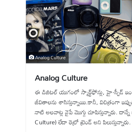
Analog Culture
Analog Culture
ఈ డిజిటల్ యుగంలో స్మార్ట్‌ఫోన్లు, హై-స్పీడ్ ఇ
జీవితాలను శాసిస్తున్నాయి.కానీ, విచిత్రంగా ఇ
నాటి అలవాట్ల వైపే మొగ్గు చూపిస్తున్నారు. దాన్
Culture) లేదా రెట్రో ట్రెండ్ అని పిలుస్తున్నారు.