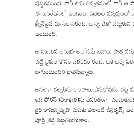
పుట్టకముందు కానీ తమ చిన్నతనంలో కానీ ఆ
ఈ జనరేషన్‌లో పెరిగింది. డిజిటల్ వస్తువులల
స్క్రీన్‌పైన చూసేదానికంటే, దాన్ని చేత్తో పట్టుక
ఉంటుంది.
ఆ నిజమైన అనుభూతి కోసమే జనాలు పాత వస్తువుల
పెట్టి లైకుల కోసం వెతకడం కంటే, ఒకే ఒక్క ఫిలి
బాగుంటుందని భావిస్తున్నారు.
అనలాగ్ కల్చర్‌ను అలవాటు చేసుకోవడం వల్ల మ
ఇది ఫోకస్ (ఏకాగ్రత)ను విపరీతంగా పెంచుతుంది.
డైరీ రాస్తున్నప్పుడో మనకు ఎలాంటి డిస్టర్బెన్స
పూర్తి శ్రద్ధ పెట్టగలుగుతాం.