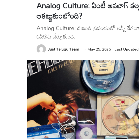
Analog Culture: ఏంటీ అనలాగ్ కల్
ఆకట్టుకుంటోంది?
Analog Culture: డిజిటల్ ప్రపంచంలో అన్నీ వేగంగా,
ఓపికను నేర్పుతుంది.
Just Telugu Team
May 25, 2026
Last Updated