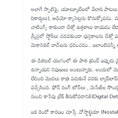
అలాగే స్పాటిఫై, యూట్యూబ్‌లలో వేలాది పాటలు వ
రికార్డులు), ఆడియో క్యాసెట్లను కొనుక్కోవడం. 
చాటింగ్స్ కాకుండా చేత్తో ఉత్తరాలు రాయడం లేద
స్క్రీన్లలో స్టోరీలు చదవకుండా పుస్తకాలను చేత్తో 
మెకానికల్ వాచ్‌లను ధరించడం.. ఇలాంటివన్నీ అ
ఈ డిజిటల్ యుగంలో ఈ పాత ట్రెండ్ ఇప్పుడు వై
ఉన్నాయని నిపుణులు అంటున్నారు. అందులో మొ
లేచింది మొదలు రాత్రి పడుకునే వరకు ల్యాప్‌టాప్‌ల
వచ్చేసింది. ఫోన్ రింగ్ టోన్‌లు , మెసేజ్‌ల సౌండ్లు,
నుంచి కాసేపు బ్రేక్ తీసుకోవడానికి(Digital D
ఇక రెండో కారణం చూస్తే..నోస్టాల్జియా (Nost