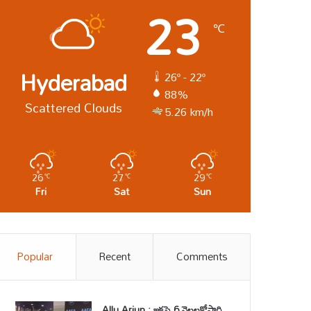
23
℃
Hyderabad
26º - 22º
88%
Scattered Clouds
5.26 km/h
26
27
29
℃
℃
℃
Fri
Sat
Sun
Popular
Recent
Comments
Allu Arjun : ఇకపై 6 నెలలకోసారి