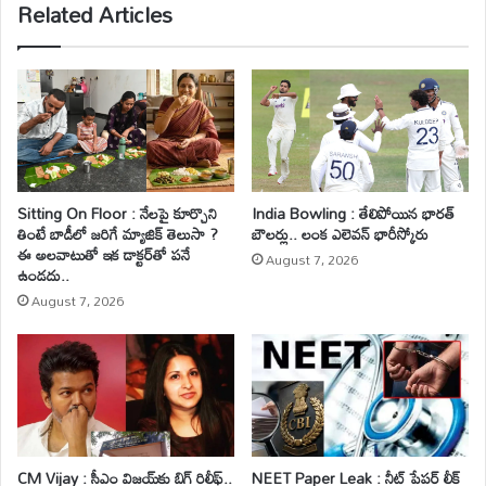
Related Articles
Sitting On Floor : నేలపై కూర్చొని
India Bowling : తేలిపోయిన భారత్
తింటే బాడీలో జరిగే మ్యాజిక్ తెలుసా ?
బౌలర్లు.. లంక ఎలెవన్ భారీస్కోరు
ఈ అలవాటుతో ఇక డాక్టర్‌తో పనే
August 7, 2026
ఉండదు..
August 7, 2026
CM Vijay : సీఎం విజయ్‌కు బిగ్ రిలీఫ్..
NEET Paper Leak : నీట్ పేపర్ లీక్