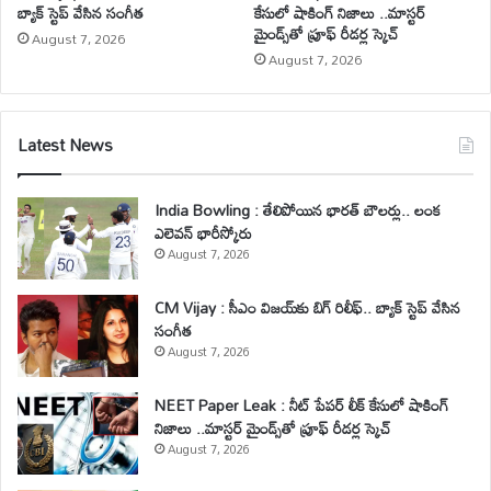
బ్యాక్ స్టెప్ వేసిన సంగీత
కేసులో షాకింగ్ నిజాలు ..మాస్టర్
మైండ్స్‌తో ప్రూఫ్ రీడర్ల స్కెచ్
August 7, 2026
August 7, 2026
Latest News
India Bowling : తేలిపోయిన భారత్ బౌలర్లు.. లంక
ఎలెవన్ భారీస్కోరు
August 7, 2026
CM Vijay : సీఎం విజయ్‌కు బిగ్ రిలీఫ్.. బ్యాక్ స్టెప్ వేసిన
సంగీత
August 7, 2026
NEET Paper Leak : నీట్ పేపర్ లీక్ కేసులో షాకింగ్
నిజాలు ..మాస్టర్ మైండ్స్‌తో ప్రూఫ్ రీడర్ల స్కెచ్
August 7, 2026