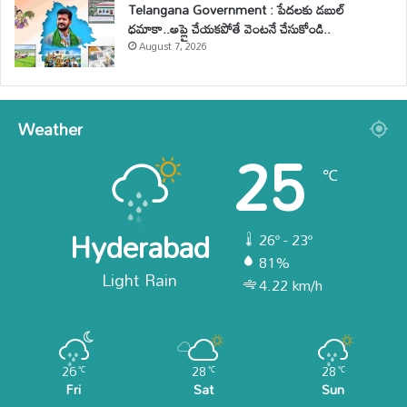
Telangana Government : పేదలకు డబుల్
ధమాకా..అప్లై చేయకపోతే వెంటనే చేసుకోండి..
August 7, 2026
Weather
25
℃
Hyderabad
26º - 23º
81%
Light Rain
4.22 km/h
26
28
28
℃
℃
℃
Fri
Sat
Sun