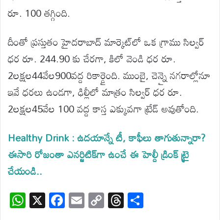
రూ. 100 తగ్గింది.
దీంతో ప్రస్తుతం హైదరాబాద్ మార్కెట్‌లో ఒక గ్రాము సిల్వర్
ధర రూ. 244.90 కు చేరగా, కిలో వెండి ధర రూ.
2లక్షల44వేల900వద్ద రికార్డైంది. ముంబై, చెన్నై నగరాల్లోనూ
ఇవే ధరలు ఉండగా, ఢిల్లీలో మాత్రం సిల్వర్ ధర రూ.
2లక్షల45వేల 100 వద్ద కాస్త ఎక్కువగా ట్రేడ్ అవుతోంది.
Healthy Drink : ఉదయాన్నే టీ, కాఫీలు తాగుతున్నారా?
ఈసారి రోజంతా ఎనర్జిటిక్‌గా ఉంచే ఈ హెల్దీ డ్రింక్‌ ట్రై
చేయండి..
W
X
F
E
C
T
S
h
ac
m
o
hr
h