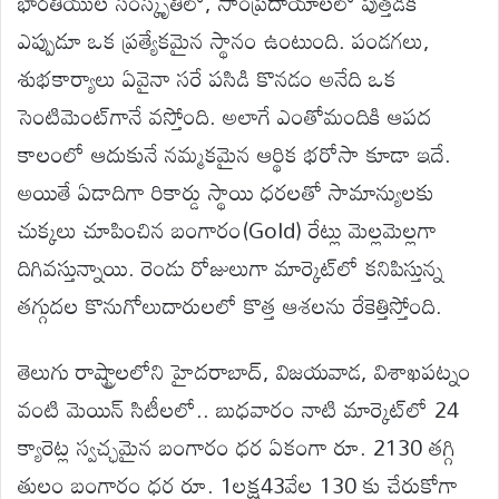
భారతీయుల సంస్కృతిలో, సాంప్రదాయాలలో పుత్తడికి
ఎప్పుడూ ఒక ప్రత్యేకమైన స్థానం ఉంటుంది. పండగలు,
శుభకార్యాలు ఏవైనా సరే పసిడి కొనడం అనేది ఒక
సెంటిమెంట్‌గానే వస్తోంది. అలాగే ఎంతోమందికి ఆపద
కాలంలో ఆదుకునే నమ్మకమైన ఆర్థిక భరోసా కూడా ఇదే.
అయితే ఏడాదిగా రికార్డు స్థాయి ధరలతో సామాన్యులకు
చుక్కలు చూపించిన బంగారం(Gold) రేట్లు మెల్లమెల్లగా
దిగివస్తున్నాయి. రెండు రోజులుగా మార్కెట్‌లో కనిపిస్తున్న
తగ్గుదల కొనుగోలుదారులలో కొత్త ఆశలను రేకెత్తిస్తోంది.
తెలుగు రాష్ట్రాలలోని హైదరాబాద్, విజయవాడ, విశాఖపట్నం
వంటి మెయిన్ సిటీలలో.. బుధవారం నాటి మార్కెట్‌లో 24
క్యారెట్ల స్వచ్ఛమైన బంగారం ధర ఏకంగా రూ. 2130 తగ్గి
తులం బంగారం ధర రూ. 1లక్ష43వేల 130 కు చేరుకోగా