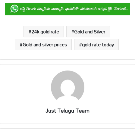
at
e
ail
p
e
ar
s
b
y
a
e
A
o
Li
d
p
o
n
s
24k gold rate
Gold and Silver
p
k
k
Gold and silver prices
gold rate today
Just Telugu Team