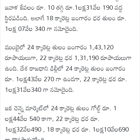
ఇవాళ కేవలం రూ. 10 తగ్గి రూ.1లక్ష31వేల 190 వద్ద
స్థిరపడింది. అలాగే 18 క్యారెట్ల బంగారం ధర తులం రూ.
1లక్ష 07వేల 340 గా నమోదైంది.
ముంబైలో 24 క్యారెట్ల తులం బంగారం 1,43,120
రూపాయలుగా, 22 క్యారెట్ల ధర 1,31,190 రూపాయలుగా
ఉంది. దేశ రాజధాని ఢిల్లీలో 24 క్యారెట్ల తులం బంగారం
రూ. 1లక్ష43వేల 270 గా ఉండగా, 22 క్యారెట్ల ధర రూ.
1లక్ష31వేల340 గా నమోదైంది.
ఇక చెన్నై మార్కెట్‌లో 24 క్యారెట్ల తులం గోల్డ్ రూ. 1
లక్ష44వేల 540 కాగా, 22 క్యారెట్ల ధర రూ.
1లక్ష32వేల490 , 18 క్యారెట్ల ధర రూ. 1లక్ష10వేల690
గా కొనసాగుతోంది.