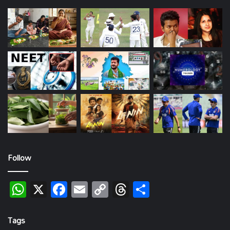
Follow
WhatsApp
X
Facebook
Email
Copy
Threads
Share
Link
Tags