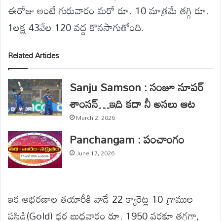
ఈరోజు అంటే గురువారం మరో రూ. 10 మాత్రమే తగ్గి రూ.
1లక్ష 43వేల 120 వద్ద కొనసాగుతోంది.
Related Articles
Sanju Samson : సంజూ సూపర్
శాంసన్…ఇది కదా నీ అసలు ఆట
March 2, 2026
Panchangam : పంచాంగం
June 17, 2026
ఇక ఆభరణాల తయారీకి వాడే 22 క్యారెట్ల 10 గ్రాముల
పసిడి(Gold) ధర బుధవారం రూ. 1950 వరకూ తగ్గగా,