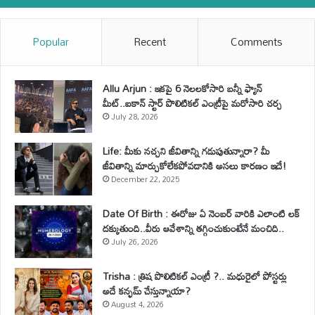
Popular
Recent
Comments
Allu Arjun : ఇకపై 6 నెలలకోసారి బన్నీ ఫ్యాన్
మీట్..ఐకాన్ స్టార్ పొలిటికల్ ఎంట్రీపై మరోసారి చర్చ
July 28, 2026
Life: మీకు నచ్చని జీవితాన్ని గడుపుతున్నారా? మీ
జీవితాన్ని మార్చుకోలేకపోవడానికి అసలు కారణం ఇదే!
December 22, 2025
Date Of Birth : ఈరోజు ఏ నెంబర్ వారికి ఎలాంటి లక్
దక్కుతుంది..వీరు ఆవేశాన్ని తగ్గించుకుంటేనే మంచిది..
July 26, 2026
Trisha : త్రిష పొలిటికల్ ఎంట్రీ ?.. మధురైలో పోస్టర్లు
అదే కన్ఫమ్ చేస్తున్నాయా?
August 4, 2026