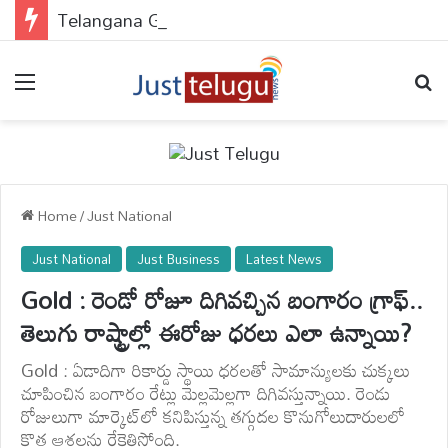
Telangana Government : పేదలకు డబుల్ ధమాకా..అప్లై చేయకపోతే వెంటనే చేసుకోండి..
Menu
Se
Home
/
Just National
Just National
Just Business
Latest News
Gold : రెండో రోజూ దిగివచ్చిన బంగారం గ్రాఫ్..
తెలుగు రాష్ట్రాల్లో ఈరోజు ధరలు ఎలా ఉన్నాయి?
Gold : ఏడాదిగా రికార్డు స్థాయి ధరలతో సామాన్యులకు చుక్కలు
చూపించిన బంగారం రేట్లు మెల్లమెల్లగా దిగివస్తున్నాయి. రెండు
రోజులుగా మార్కెట్‌లో కనిపిస్తున్న తగ్గుదల కొనుగోలుదారులలో
కొత్త ఆశలను రేకెత్తిస్తోంది.