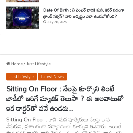
Date Of Birth : ఏ నెంబర్ వారికి మనీ, కెరీర్ పరంగా
గ్రాండ్ సక్సెస్? వారి అదృష్టం ఎలా ఉండబోతోంది?
July 28, 2026