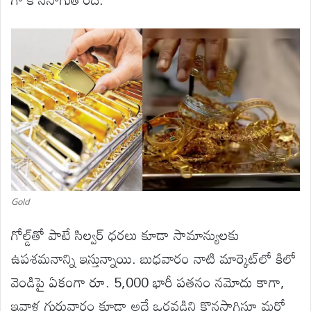
Gold
గోల్డ్‌తో పాటే సిల్వర్ ధరలు కూడా సామాన్యులకు
ఉపశమనాన్ని ఇస్తున్నాయి. బుధవారం నాటి మార్కెట్‌లో కిలో
వెండిపై ఏకంగా రూ. 5,000 భారీ పతనం నమోదు కాగా,
ఇవాళ గురువారం కూడా అదే ఒరవడిని కొనసాగిస్తూ మరో