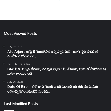
Most Viewed Posts
July 28, 2026
Allu Arjun : ఇకపై 6 నెలలకోసారి బన్నీ ఫ్యాన్ మీట్..ఐకాన్ స్టార్ పొలిటికల్
ఎంట్రీపై మరోసారి చర్చ
December 22, 2025
Life: మీకు నచ్చని జీవితాన్ని గడుపుతున్నారా? మీ జీవితాన్ని మార్చుకోలేకపోవడానికి
అసలు కారణం ఇదే!
July 26, 2026
Date Of Birth : ఈరోజు ఏ నెంబర్ వారికి ఎలాంటి లక్ దక్కుతుంది..వీరు
ఆవేశాన్ని తగ్గించుకుంటేనే మంచిది..
Last Modified Posts