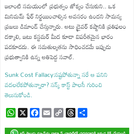
ఇలాంటి సమయంలో ప్రభుత్వం జోక్యం చేసుకుని.. ఒక
మినిమమ్ ఫేర్ నిర్ణయించాల్సిన అవసరం ఉందని సామన్య
ప్రజలు డిమాండ్ చేస్తున్నారు. అటు డ్రైవర్ కష్టానికి ప్రతిఫలం
దక్కాలి, ఇటు కస్టమర్ మీద కూడా విపరీతమైన భారం
పడకూడదు. ఈ సమతుల్యతను సాధించడమే ఇప్పుడు
ప్రభుత్వానికి ఉన్న అతిపెద్ద సవాల్.
Sunk Cost Fallacy:నష్టపోతున్నా సరే ఆ పనిని
వదలలేకపోతున్నారా? సన్క్ కాస్ట్‌ పాలసీ గురించి
తెలుసుకోండి.
W
X
F
E
C
T
S
h
ac
m
o
hr
h
at
e
ail
p
e
ar