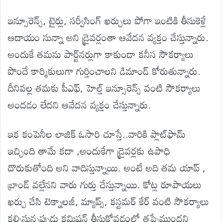
ఇన్సూరెన్స్, టైర్లు, సర్వీసింగ్ ఖర్చులు పోగా ఇంటికి తీసుకెళ్లే
ఆదాయం సున్నా అని డ్రైవర్లంతా ఆవేదన వ్యక్తం చేస్తున్నారు.
అందుకే తమను పార్ట్‌నర్లుగా కాకుండా కనీస సౌకర్యాలు
పొందే కార్మికులుగా గుర్తించాలని డిమాండ్ కోరుతున్నారు.
దీనివల్ల తమకు పీఎఫ్, హెల్త్ ఇన్సూరెన్స్ వంటి సౌకర్యాలు
అందడం లేదని ఆవేదన వ్యక్తం చేస్తున్నారు.
ఇక కంపెనీల లాజిక్ ఓసారి చూస్తే..వారికి ప్లాట్‌ఫామ్
ఇచ్చింది తామే కదా ,అందుకేగా డ్రైవర్లకు ఉపాధి
దొరుకుతోంది అని వాదిస్తున్నాయి. అంటే అది తమ యాప్ ,
బ్రాండ్ వల్లేనని వారు గుర్తు చేస్తున్నాయి. కోట్ల రూపాయలు
ఖర్చు చేసి టెక్నాలజీ, మ్యాప్స్, కస్టమర్ కేర్ వంటి సౌకర్యాలు
కల్పిస్తున్నప్పుడు కమిషన్ తీసుకోవడంలో తప్పేముందని