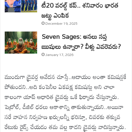
టీ20 వరల్డ్ కప్.. శనివారం భారత
జట్టు ఎంపిక
December 19, 2025
Seven Sages: అసలు సప్త
ఋషులు ఉన్నారా? వీళ్లు ఎవరెవరు?
January 17, 2026
ముందుగా డ్రైవర్ల ఆవేదన చూస్తే..ఆదాయం అంతా కమిషన్లకే
పోతుందని..అది కంపెనీల ఏకపక్ష కమిషన్లు అని చాలా
కాలంగా యాప్ ఆధారిత డ్రైవర్లు ఒకే ఫిర్యాదు చేస్తున్నారు.
పెట్రోల్, డీజిల్ ధరలు ఆకాశాన్ని తాకుతున్నాయని..అయినా
సరే వాహన నిర్వహణ ఖర్చులన్నీ భరిస్తూ, చివరకు తక్కువ
రేటుకు రైడ్స్ చేయడం తమ వల్ల కాదని డ్రైవర్లు వాదిస్తున్నారు.