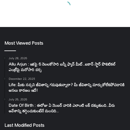
Most Viewed Posts
July 28, 2026
Allu Arjun : ఇకపై 6 నెలలకోసారి బన్నీ ఫ్యాన్ మీట్..ఐకాన్ స్టార్ పొలిటికల్
ఎంట్రీపై మరోసారి చర్చ
December 22, 2025
Life: మీకు నచ్చని జీవితాన్ని గడుపుతున్నారా? మీ జీవితాన్ని మార్చుకోలేకపోవడానికి
అసలు కారణం ఇదే!
July 26, 2026
Date Of Birth : ఈరోజు ఏ నెంబర్ వారికి ఎలాంటి లక్ దక్కుతుంది..వీరు
ఆవేశాన్ని తగ్గించుకుంటేనే మంచిది..
Last Modified Posts