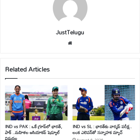
JustTelugu
We
bsi
te
Related Articles
IND vs PAK : ఒకే గ్రూప్‌లో భారత్,
IND vs SL : భారత్‌కు వార్మప్ పరీక్ష..
పాక్ ..మహిళల ఆసియాకప్ షెడ్యూల్
లంక ఎలెవన్‌తో సన్నాహక మ్యాచ్
విడుదల
August 6, 2026