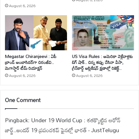
August 6, 2026
Megastar Chiranjeevi : ఏపీ
US Visa Rules : అమెరికా వెళ్లేవాళ్లకు
బ్రాండ్ అంబాసిడర్‌గా చిరంజీవి..
బిగ్ షాక్.. చిన్న తప్పు చేసినా వీసా,
మెగాస్టార్ టీమ్ రియాక్షన్
గ్రీన్‌కార్డ్ అప్లికేషన్ క్షణాల్లో రిజెక్ట్..
August 6, 2026
August 6, 2026
One Comment
Pingback:
Under 19 World Cup : శతక్కొట్టిన ఆరోన్
జార్జ్..అండర్ 19 ప్రపంచకప్ ఫైనల్లో భారత్ - JustTelugu