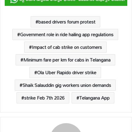
s
b
y
a
e
A
o
Li
d
p
o
n
s
based drivers forum protest
p
k
k
Government role in ride hailing app regulations
Impact of cab strike on customers
Minimum fare per km for cabs in Telangana
Ola Uber Rapido driver strike
Shaik Salauddin gig workers union demands
strike Feb 7th 2026
Telangana App