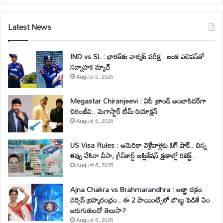
Latest News
IND vs SL : భారత్‌కు వార్మప్ పరీక్ష.. లంక ఎలెవన్‌తో
సన్నాహక మ్యాచ్
August 6, 2026
Megastar Chiranjeevi : ఏపీ బ్రాండ్ అంబాసిడర్‌గా
చిరంజీవి.. మెగాస్టార్ టీమ్ రియాక్షన్
August 6, 2026
US Visa Rules : అమెరికా వెళ్లేవాళ్లకు బిగ్ షాక్.. చిన్న
తప్పు చేసినా వీసా, గ్రీన్‌కార్డ్ అప్లికేషన్ క్షణాల్లో రిజెక్ట్..
August 6, 2026
Ajna Chakra vs Brahmarandhra : ఆజ్ఞా చక్రం
వర్సెస్ బ్రహ్మరంధ్రం.. ఈ 2 పాయింట్స్‌లో బొట్టు పెడితే ఏం
జరుగుతుందో తెలుసా?
August 6, 2026