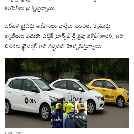
కంపెనీలు ప్రశ్నిస్తున్నాయి.
ఒకవేళ డ్రైవర్లు అడిగినట్లు ఛార్జీలు పెంచితే, కస్టమర్లు
క్యాబ్‌లను వదిలేసి పబ్లిక్ ట్రాన్స్‌పోర్ట్ వైపు వెళ్లిపోతారని, అది
చివరకు డ్రైవర్లకే అది నష్టమని హెచ్చరిస్తున్నాయి.
Cab Strike