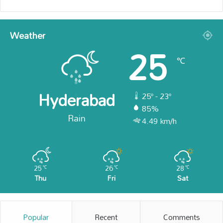
Weather
25
℃
Hyderabad
25º - 23º
85%
Rain
4.49 km/h
25
26
28
℃
℃
℃
Thu
Fri
Sat
Popular
Recent
Comments