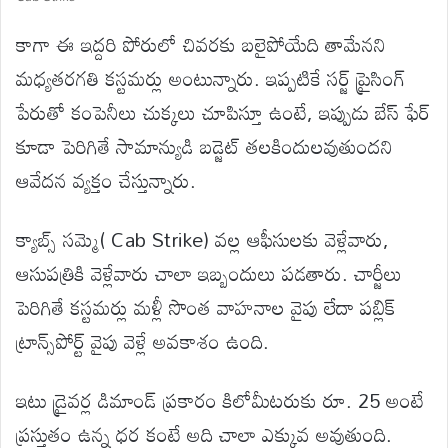
కాగా ఈ ఇద్దరి పోరులో చివరకు బలైపోయేది తామేనని
మధ్యతరగతి కస్టమర్లు అంటున్నారు. ఇప్పటికే సర్జ్ ప్రైసింగ్
పేరుతో కంపెనీలు చుక్కలు చూపిస్తూ ఉంటే, ఇప్పుడు బేస్ ఫేర్
కూడా పెరిగితే సామాన్యుడి బడ్జెట్ తలకిందులవుతుందని
ఆవేదన వ్యక్తం చేస్తున్నారు.
క్యాబ్స్ సమ్మె( Cab Strike) వల్ల ఆఫీసులకు వెళ్లేవారు,
ఆసుపత్రికి వెళ్లేవారు చాలా ఇబ్బందులు పడతారు. చార్జీలు
పెరిగితే కస్టమర్లు మళ్లీ సొంత వాహనాల వైపు లేదా పబ్లిక్
ట్రాన్స్‌పోర్ట్ వైపు వెళ్లే అవకాశం ఉంది.
ఇటు డ్రైవర్ల డిమాండ్ ప్రకారం కిలోమీటరుకు రూ. 25 అంటే
ప్రస్తుతం ఉన్న ధర కంటే అది చాలా ఎక్కువ అవుతుంది.