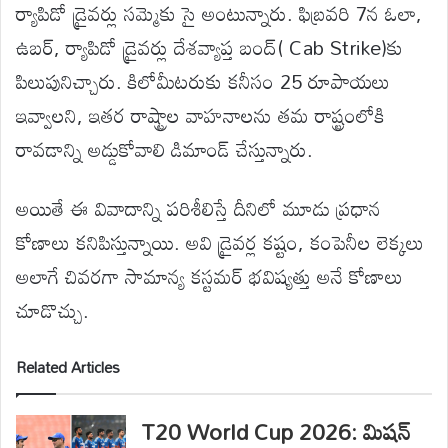
ర్యాపిడో డ్రైవర్లు సమ్మెకు సై అంటున్నారు. ఫిబ్రవరి 7న ఓలా,
ఉబర్, ర్యాపిడో డ్రైవర్లు దేశవ్యాప్త బంద్‌( Cab Strike)కు
పిలుపునిచ్చారు. కిలోమీటరుకు కనీసం 25 రూపాయలు
ఇవ్వాలని, ఇతర రాష్ట్రాల వాహనాలను తమ రాష్ట్రంలోకి
రావడాన్ని అడ్డుకోవాలి డిమాండ్ చేస్తున్నారు.
అయితే ఈ వివాదాన్ని పరిశీలిస్తే దీనిలో మూడు ప్రధాన
కోణాలు కనిపిస్తున్నాయి. అవి డ్రైవర్ల కష్టం, కంపెనీల లెక్కలు
అలాగే చివరగా సామాన్య కస్టమర్ భవిష్యత్తు అనే కోణాలు
చూడొచ్చు.
Related Articles
T20 World Cup 2026: మిషన్