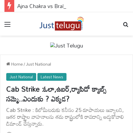
Ajna Chakra vs Brahmarandhra : ఆజ్ఞా చక్రం వర్సెస్ బ్రహ్మరంధ్రం.. ఈ 2 పాయింట్స్‌లో బొట్టు పెడితే ఏం జరుగుతుందో తెలుసా?
Menu
Se
Home
/
Just National
Just National
Latest News
Cab Strike :ఓలా,ఉబర్,ర్యాపిడో క్యాబ్స్
సమ్మె..ఎందుకు ? ఎక్కడ?
Cab Strike : కిలోమీటరుకు కనీసం 25 రూపాయలు ఇవ్వాలని,
ఇతర రాష్ట్రాల వాహనాలను తమ రాష్ట్రంలోకి రావడాన్ని అడ్డుకోవాలి
డిమాండ్ చేస్తున్నారు.