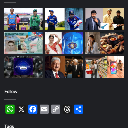
Follow
WhatsApp
X
Facebook
Email
Copy
Threads
Share
Link
Tags