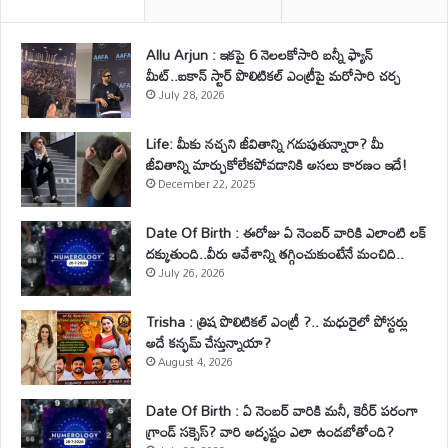
Allu Arjun : ఇకపై 6 నెలలకోసారి బన్నీ ఫ్యాన్
మీట్..ఐకాన్ స్టార్ పొలిటికల్ ఎంట్రీపై మరోసారి చర్చ
July 28, 2026
Life: మీకు నచ్చని జీవితాన్ని గడుపుతున్నారా? మీ
జీవితాన్ని మార్చుకోలేకపోవడానికి అసలు కారణం ఇదే!
December 22, 2025
Date Of Birth : ఈరోజు ఏ నెంబర్ వారికి ఎలాంటి లక్
దక్కుతుంది..వీరు ఆవేశాన్ని తగ్గించుకుంటేనే మంచిది..
July 26, 2026
Trisha : త్రిష పొలిటికల్ ఎంట్రీ ?.. మధురైలో పోస్టర్లు
అదే కన్ఫమ్ చేస్తున్నాయా?
August 4, 2026
Date Of Birth : ఏ నెంబర్ వారికి మనీ, కెరీర్ పరంగా
గ్రాండ్ సక్సెస్? వారి అదృష్టం ఎలా ఉండబోతోంది?