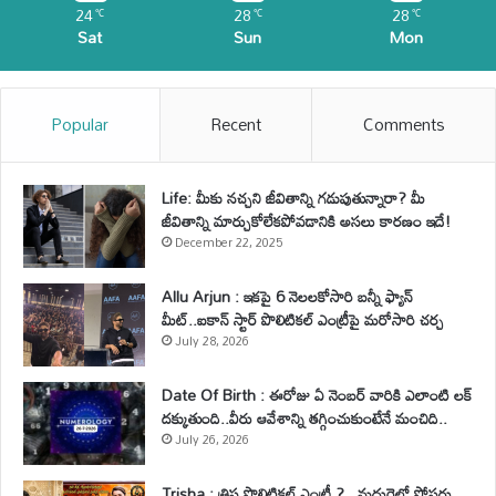
24
28
28
℃
℃
℃
Sat
Sun
Mon
Popular
Recent
Comments
Life: మీకు నచ్చని జీవితాన్ని గడుపుతున్నారా? మీ
జీవితాన్ని మార్చుకోలేకపోవడానికి అసలు కారణం ఇదే!
December 22, 2025
Allu Arjun : ఇకపై 6 నెలలకోసారి బన్నీ ఫ్యాన్
మీట్..ఐకాన్ స్టార్ పొలిటికల్ ఎంట్రీపై మరోసారి చర్చ
July 28, 2026
Date Of Birth : ఈరోజు ఏ నెంబర్ వారికి ఎలాంటి లక్
దక్కుతుంది..వీరు ఆవేశాన్ని తగ్గించుకుంటేనే మంచిది..
July 26, 2026
Trisha : త్రిష పొలిటికల్ ఎంట్రీ ?.. మధురైలో పోస్టర్లు