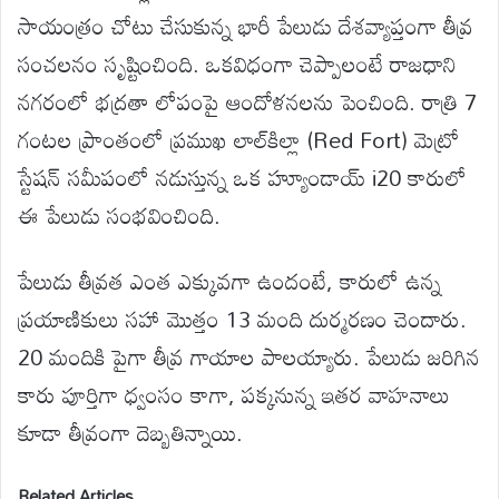
సాయంత్రం చోటు చేసుకున్న భారీ పేలుడు దేశవ్యాప్తంగా తీవ్ర
సంచలనం సృష్టించింది. ఒకవిధంగా చెప్పాలంటే రాజధాని
నగరంలో భద్రతా లోపంపై ఆందోళనలను పెంచింది. రాత్రి 7
గంటల ప్రాంతంలో ప్రముఖ లాల్‌కిల్లా (Red Fort) మెట్రో
స్టేషన్ సమీపంలో నడుస్తున్న ఒక హ్యూండాయ్ i20 కారులో
ఈ పేలుడు సంభవించింది.
పేలుడు తీవ్రత ఎంత ఎక్కువగా ఉందంటే, కారులో ఉన్న
ప్రయాణికులు సహా మొత్తం 13 మంది దుర్మరణం చెందారు.
20 మందికి పైగా తీవ్ర గాయాల పాలయ్యారు. పేలుడు జరిగిన
కారు పూర్తిగా ధ్వంసం కాగా, పక్కనున్న ఇతర వాహనాలు
కూడా తీవ్రంగా దెబ్బతిన్నాయి.
Related Articles