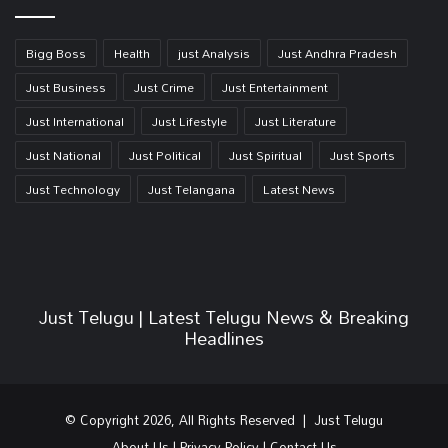
Bigg Boss
Health
just Analysis
Just Andhra Pradesh
Just Business
Just Crime
Just Entertainment
Just International
Just Lifestyle
Just Literature
Just National
Just Political
Just Spiritual
Just Sports
Just Technology
Just Telangana
Latest News
Just Telugu | Latest Telugu News & Breaking
Headlines
© Copyright 2026, All Rights Reserved | Just Telugu
About Us
|
Privacy Policy
|
Contact Us