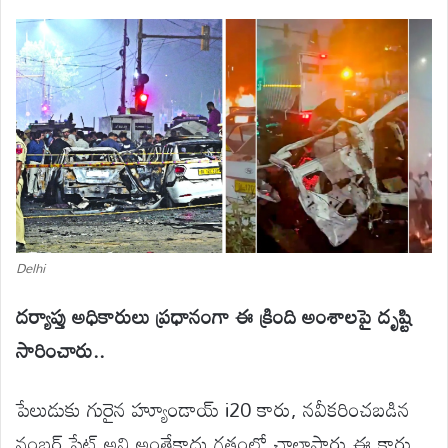
Delhi
దర్యాప్తు అధికారులు ప్రధానంగా ఈ క్రింది అంశాలపై దృష్టి
సారించారు..
పేలుడుకు గురైన హ్యూండాయ్ i20 కారు, నవీకరించబడిన
నంబర్ ప్లేట్‌ అని అంతేకాదు గతంలో చాలాసార్లు ఈ కారు