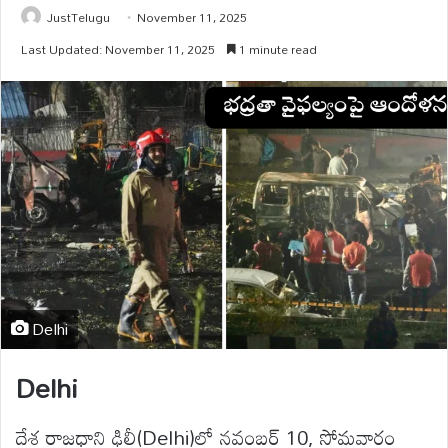
JustTelugu
November 11, 2025
Last Updated: November 11, 2025
1 minute read
Delhi
Delhi
దేశ రాజధాని ఢిల్లీ(Delhi)లో నవంబర్ 10, సోమవారం