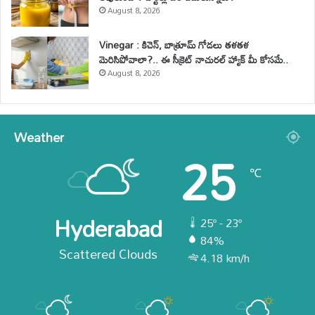
August 8, 2026
Vinegar : కిచెన్, బాత్రూమ్ గోడలు తళతళ
మెరిసిపోవాలా?.. ఈ సీక్రెట్ నాచురల్ హ్యాక్ మీ కోసమే..
August 8, 2026
Weather
25
℃
Hyderabad
25º - 23º
84%
Scattered Clouds
4.18 km/h