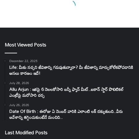
Most Viewed Posts
December 22, 2025
Life: మీకు నచ్చని జీవితాన్ని గడుపుతున్నారా? మీ జీవితాన్ని మార్చుకోలేకపోవడానికి
అసలు కారణం ఇదే!
July 28, 2026
Allu Arjun : ఇకపై 6 నెలలకోసారి బన్నీ ఫ్యాన్ మీట్..ఐకాన్ స్టార్ పొలిటికల్
ఎంట్రీపై మరోసారి చర్చ
July 26, 2026
Date Of Birth : ఈరోజు ఏ నెంబర్ వారికి ఎలాంటి లక్ దక్కుతుంది..వీరు
ఆవేశాన్ని తగ్గించుకుంటేనే మంచిది..
Last Modified Posts