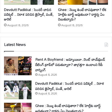
Devdutt Padikkal : సెంచరీ బాదిన
Ghee : నెయ్యి తింటే లావవుతారా? లేక
పడిక్కల్ .. నిరాశ పరిచిన జైస్వాల్, పంత్,
హెల్త్‌కు బూస్ట్ అవుతుందా? డాక్టర్లు ఏం
జురెల్
చెబుతున్నారు?
August 8, 2026
August 8, 2026
Latest News
Rent A Boyfriend : అమ్మాయిలూ..రెంట్ బాయ్‌ఫ్రెండ్
డేటింగ్ ట్రాప్‌లో పడుతున్నారా? జాగ్రత్తగా ఉండాలని సీపీ
వార్నింగ్
August 8, 2026
Devdutt Padikkal : సెంచరీ బాదిన పడిక్కల్ .. నిరాశ
పరిచిన జైస్వాల్, పంత్, జురెల్
August 8, 2026
Ghee : నెయ్యి తింటే లావవుతారా? లేక హెల్త్‌కు బూస్ట్
అవుతుందా? డాక్టర్లు ఏం చెబుతున్నారు?