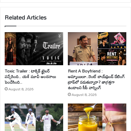
bsi
te
Related Articles
Toxic Trailer : టాక్సిక్ ట్రైలర్
Rent A Boyfriend :
వచ్చేసింది.. యశ్ మూవీ అంచనాలు
అమ్మాయిలూ..రెంట్ బాయ్‌ఫ్రెండ్ డేటింగ్
పెంచేసింది..
ట్రాప్‌లో పడుతున్నారా? జాగ్రత్తగా
ఉండాలని సీపీ వార్నింగ్
August 8, 2026
August 8, 2026