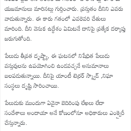
యజమానులు మారినట్లు గుర్తించారు. ప్రస్తుతం దీనిని ఎవరు
వాడుతున్నారు. ఈ కారు గతంలో ఎవరెవరి చేతులు
మారింది. దీని వెనుక ఉద్దేశం ఏమిటనే దానిపై ప్రత్యేక దర్యాప్తు
జరుగుతోంది.
పేలుడు తీవ్రత దృష్ట్యా, ఈ ఘటనలో నిషేధిత పేలుడు
వస్తువులను ఉపయోగించి ఉండవచ్చనే అనుమానాలు
బలపడుతున్నాయి. దీనిపై యాంటీ టెర్రర్ స్క్వాడ్‌ ,నిఘా
సంస్థలు దృష్టి సారించాయి.
పేలుడుకు ముందుగా ఏవైనా బెదిరింపు లేఖలు లేదా
సందేశాలు అందాయా అనే కోణంలోనూ అధికారులు ఎంక్వైరీ
చేస్తున్నారు.