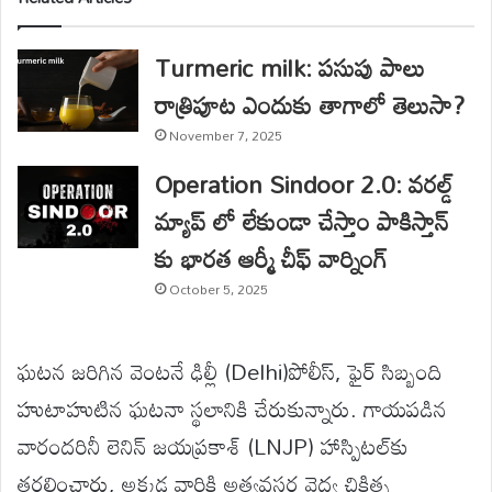
Turmeric milk: పసుపు పాలు
రాత్రిపూట ఎందుకు తాగాలో తెలుసా?
November 7, 2025
Operation Sindoor 2.0: వరల్డ్
మ్యాప్ లో లేకుండా చేస్తాం పాకిస్తాన్
కు భారత ఆర్మీ చీఫ్ వార్నింగ్
October 5, 2025
ఘటన జరిగిన వెంటనే ఢిల్లీ (Delhi)పోలీస్, ఫైర్ సిబ్బంది
హుటాహుటిన ఘటనా స్థలానికి చేరుకున్నారు. గాయపడిన
వారందరినీ లెనిన్ జయప్రకాశ్ (LNJP) హాస్పిటల్‌కు
తరలించారు, అక్కడ వారికి అత్యవసర వైద్య చికిత్స