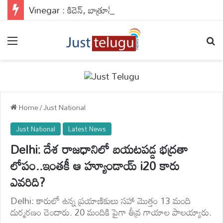
Vinegar : కిచెన్, బాత్రూమ్ గోడలు తళతళ మెరిసిపోవాలా?.. ఈ సీక్రెట్ నాచురల్ హ్యాక్ మీ కోసమే..
Menu
Se
Home
/
Just National
Just National
Latest News
Delhi: దేశ రాజధానిలో బయటపడ్డ భద్రతా
లోపం..ఇంతకీ ఆ హ్యూండాయ్ i20 కారు
ఎవరిది?
Delhi: కారులో ఉన్న ప్రయాణికులు సహా మొత్తం 13 మంది
దుర్మరణం చెందారు. 20 మందికి పైగా తీవ్ర గాయాల పాలయ్యారు.