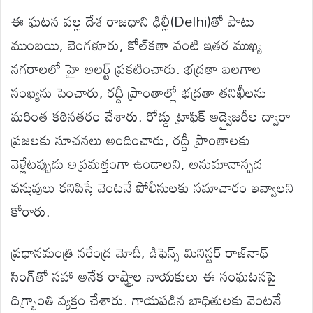
ఈ ఘటన వల్ల దేశ రాజధాని ఢిల్లీ(Delhi)తో పాటు
ముంబయి, బెంగళూరు, కోల్‌కతా వంటి ఇతర ముఖ్య
నగరాలలో హై అలర్ట్ ప్రకటించారు. భద్రతా బలగాల
సంఖ్యను పెంచారు, రద్దీ ప్రాంతాల్లో భద్రతా తనిఖీలను
మరింత కఠినతరం చేశారు. రోడ్డు ట్రాఫిక్ అడ్వైజరీల ద్వారా
ప్రజలకు సూచనలు అందించారు, రద్దీ ప్రాంతాలకు
వెళ్లేటప్పుడు అప్రమత్తంగా ఉండాలని, అనుమానాస్పద
వస్తువులు కనిపిస్తే వెంటనే పోలీసులకు సమాచారం ఇవ్వాలని
కోరారు.
ప్రధానమంత్రి నరేంద్ర మోదీ, డిఫెన్స్ మినిస్టర్ రాజ్‌నాథ్
సింగ్‌తో సహా అనేక రాష్ట్రాల నాయకులు ఈ సంఘటనపై
దిగ్భ్రాంతి వ్యక్తం చేశారు. గాయపడిన బాధితులకు వెంటనే