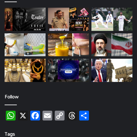
Follow
WhatsApp
X
Facebook
Email
Copy
Threads
Share
Link
Tags