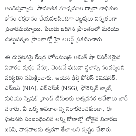
అందిస్తున్నారు. సామాజిక మాధ్యమాల ద్వారా బాధితుల
కోసం రక్తదానం చేయవలసిందిగా విజ్ఞప్తులు విస్తృతంగా
ప్రచారమయ్యాయి. పేలుడు జరిగిన ప్రాంతంలో మరియు
చుట్టుపక్కల ప్రాంతాల్లో హై అలర్ట్ ప్రకటించారు.
ఈ దుర్ఘటనపై కేంద్ర హోంమంత్రి అమిత్ షా విపరీతమైన
విచారం వ్యక్తం చేస్తూ, వెంటనే ఘటనా స్థలాన్ని సందర్శించి
పరిస్థితిని సమీక్షించారు. ఆయన ఢిల్లీ పోలీస్ కమిషనర్,
ఎన్‌ఐఏ (NIA), ఎన్‌ఎస్‌జీ (NSG), ఫోరెన్సిక్ ల్యాబ్,
మరియు స్పెషల్ బ్రాంచ్ టీమ్‌లకు అత్యవసర ఆదేశాలు జారీ
చేశారు. ఏ ఒక్క అవకాశాన్ని నిరాకరించకుండా, ఈ
ఘటనకు సంబంధించిన అన్ని కోణాల్లో లోతైన విచారణ
జరిపి, వాస్తవాలను త్వరగా తేల్చాలని స్పష్టం చేశారు.