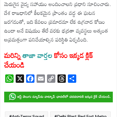
మెరుగైన వైద్య సహాయం అందించాలని ప్రధాని సూచించారు.
దేశ రాజధానిలో కీలకమైన ప్రాంతం వద్ద ఈ ఘటన
జరగడంతో, ఇది కేవలం ప్రమాదమా లేక ఉగ్రవాద కోణం
ఉందా అనే విషయం తేలే వరకు భద్రతా వ్యవస్థలు అత్యంత
అప్రమత్తంగా పనిచేయాల్సిన పరిస్థితి ఏర్పడింది.
మరిన్ని
తాజా వార్తల
కోసం ఇక్కడ క్లిక్
చేయండి
W
X
F
E
C
T
S
h
ac
m
o
hr
h
at
e
ail
p
e
ar
s
b
y
a
e
A
o
Li
d
Anti-Terror Squad
Delhi Blast Red Fort Metro