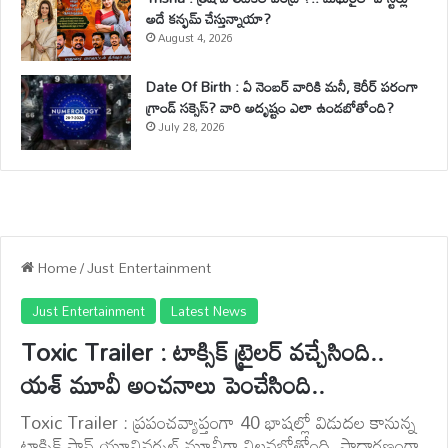
అదే కన్ఫమ్ చేస్తున్నాయా?
August 4, 2026
Date Of Birth : ఏ నెంబర్ వారికి మనీ, కెరీర్ పరంగా
గ్రాండ్ సక్సెస్? వారి అదృష్టం ఎలా ఉండబోతోంది?
July 28, 2026