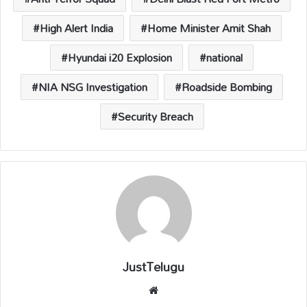
p
o
n
s
p
k
k
High Alert India
Home Minister Amit Shah
Hyundai i20 Explosion
national
NIA NSG Investigation
Roadside Bombing
Security Breach
JustTelugu
We