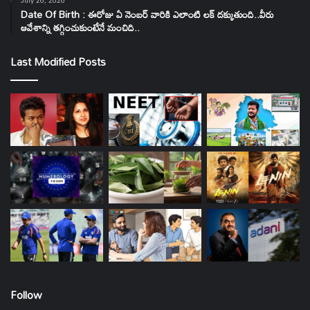
July 26, 2026
Date Of Birth : ఈరోజు ఏ నెంబర్ వారికి ఎలాంటి లక్ దక్కుతుంది..వీరు
ఆవేశాన్ని తగ్గించుకుంటేనే మంచిది..
Last Modified Posts
Follow