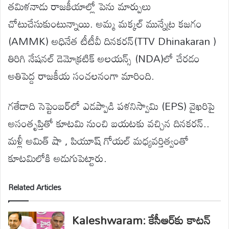
తమిళనాడు రాజకీయాల్లో పెను మార్పులు
చోటుచేసుకుంటున్నాయి. అమ్మ మక్కల్ మున్నేట్ర కజగం
(AMMK) అధినేత టీటీవీ దినకరన్(TTV Dhinakaran )
తిరిగి నేషనల్ డెమోక్రటిక్ అలయన్స్ (NDA)లో చేరడం
అతిపెద్ద రాజకీయ సంచలనంగా మారింది.
గతేడాది సెప్టెంబర్‌లో ఎడప్పాడి పళనిస్వామి (EPS) వైఖరిపై
అసంతృప్తితో కూటమి నుంచి బయటకు వచ్చిన దినకరన్..
మళ్లీ అమిత్ షా , పియూష్ గోయల్ మధ్యవర్తిత్వంతో
కూటమిలోకి అడుగుపెట్టారు.
Related Articles
Kaleshwaram: కేసీఆర్‌కు కాటన్