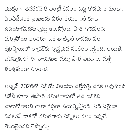
మొత్తంగా దినకరన్ రీ-ఎంట్రీ కేవలం ఓట్ల కోసమే కాకుండా,
ఏఐఏడీఎంకే శ్రేణులను ఏకం చేయడానికి కూడా
ఉపయోగపడనున్నట్లు తెలుస్తోంది. పాత గొడవలను
మర్చిపోయి అందరూ ఒకే తాటిపైకి రావడం వల్ల
క్షేత్రస్థాయిలో క్యాడర్‌కు స్పష్టమైన సంకేతం వెళ్లింది. అయితే,
భవిష్యత్తులో ఈ నాయకుల మధ్య పాత విభేదాలు మళ్లీ
తలెత్తకుండా ఉండాలి.
అప్పుడే 2026లో ఎన్డీయే విజయం నల్లేరుపై నడక అవుతుంది.
బీజేపీ కూడా ఈసారి తమిళనాడులో తన ఉనికిని
చాటుకోవాలని చాలా గట్టిగా ప్రయత్నిస్తోంది. ఏది ఏమైనా,
దినకరన్ రాకతో తమిళనాడు ఎన్నికల రణం ఇప్పుడే
మొదలైందని చెప్పొచ్చు.