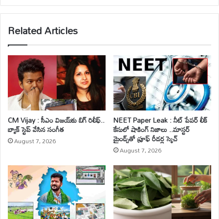
bsi
te
Related Articles
CM Vijay : సీఎం విజయ్‌కు బిగ్ రిలీఫ్..
NEET Paper Leak : నీట్ పేపర్ లీక్
బ్యాక్ స్టెప్ వేసిన సంగీత
కేసులో షాకింగ్ నిజాలు ..మాస్టర్
మైండ్స్‌తో ప్రూఫ్ రీడర్ల స్కెచ్
August 7, 2026
August 7, 2026