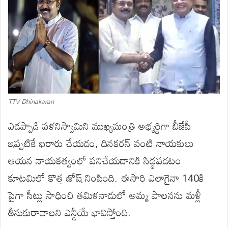
TTV Dhinakaran
ఎడప్పాడి పళనిస్వామిని ముఖ్యమంత్రి అభ్యర్థిగా బీజేపీ
ఇప్పటికే ఖరారు చేయడం, దినకరన్ వంటి నాయకులు
ఆయన నాయకత్వంలో పనిచేయడానికి సిద్ధపడటం
కూటమిలో కొత్త జోష్ నింపింది. ఈసారి ఎలాగైనా 140కి
పైగా సీట్లు సాధించి తమిళనాడులో అమ్మ పాలనను మళ్లీ
తీసుకురావాలని ఎన్డీయే భావిస్తోంది.