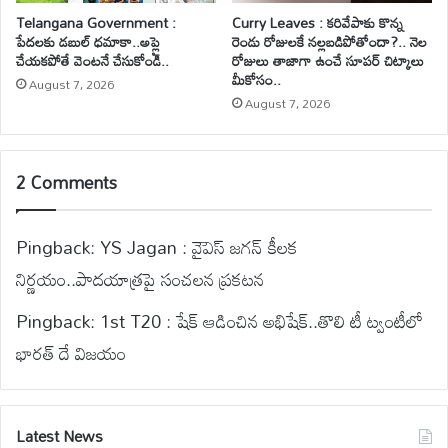
Telangana Government :
Curry Leaves : కరివేపాకు కొన్న
పేదలకు డబుల్ ధమాకా..అప్లై
రెండు రోజులకే నల్లబడిపోతోందా?.. నెల
చేయకపోతే వెంటనే చేసుకోండి..
రోజులు తాజాగా ఉంచే సూపర్ చిట్కాలు
మీకోసం..
August 7, 2026
August 7, 2026
2 Comments
Pingback:
YS Jagan : వైెఎస్ జగన్ కీలక
నిర్ణయం..పాదయాత్రపై సంచలన ప్రకటన
Pingback:
1st T20 : షేక్ ఆడించిన అభిషేక్..తొలి టీ ట్వంటీలో
భారత్ దే విజయం
Latest News