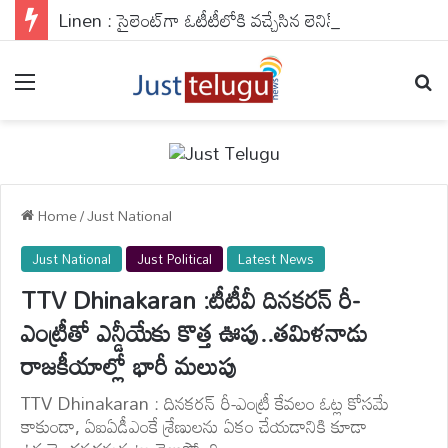
Linen : సైలెంట్‌గా ఓటీటీలోకి వచ్చేసిన లెనిన్.. ఆగస్ట్ 7 అర్ధరాత్రి నుంచే వచ్చేసిన అయ్యగారు
Menu
Se
Home
/
Just National
Just National
Just Political
Latest News
TTV Dhinakaran :టీటీవీ దినకరన్ రీ-
ఎంట్రీతో ఎన్డీయేకు కొత్త ఊపు..తమిళనాడు
రాజకీయాల్లో భారీ మలుపు
TTV Dhinakaran : దినకరన్ రీ-ఎంట్రీ కేవలం ఓట్ల కోసమే
కాకుండా, ఏఐఏడీఎంకే శ్రేణులను ఏకం చేయడానికి కూడా