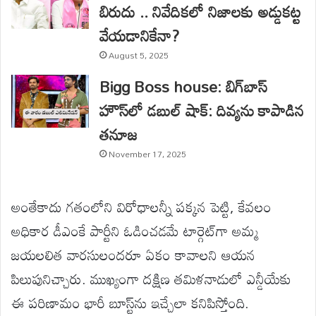
బిరుదు .. నివేదికలో నిజాలకు అడ్డుకట్ట
వేయడానికేనా?
August 5, 2025
Bigg Boss house: బిగ్‌బాస్
హౌస్‌లో డబుల్ షాక్: దివ్యను కాపాడిన
తనూజ
November 17, 2025
అంతేకాదు గతంలోని విరోధాలన్నీ పక్కన పెట్టి, కేవలం
అధికార డీఎంకే పార్టీని ఓడించడమే టార్గెట్‌గా అమ్మ
జయలలిత వారసులందరూ ఏకం కావాలని ఆయన
పిలుపునిచ్చారు. ముఖ్యంగా దక్షిణ తమిళనాడులో ఎన్డీయేకు
ఈ పరిణామం భారీ బూస్ట్‌ను ఇచ్చేలా కనిపిస్తోంది.