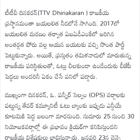
టీటీవీ దినకరన్(TTV Dhinakaran ) రాజకీయ
ప్రస్థానమంతా జయలలిత నీడలోనే సాగింది. 2017లో
జయలలిత మరణం తర్వాత ఏఐఏడీఎంకేలో జరిగిన
అంతర్గత పోరు వల్ల ఆయన బయటకు వచ్చి సొంత పార్టీ
పెట్టుకున్నారు. అయితే, ప్రస్తుతం తమిళనాడులో మారుతున్న
రాజకీయ పరిస్థితులతో, ఓట్లు చీలకుండా ఉండేందుకు బీజేపీ
పెద్దలు అందరినీ ఏకం చేసే పనిలో పడ్డారు.
ముఖ్యంగా దినకరన్, ఓ. పన్నీర్ సెల్వం (OPS) వర్గాలకు
పట్టున్న తేవర్ కమ్యూనిటీ ఓటు బ్యాంకు ఇప్పుడు ఎన్డీయే
కూటమికి పెద్ద బలంగా మారనుంది. సుమారు 25 నుంచి 30
నియోజకవర్గాల్లో ఈ ప్రభావం క్లియర్‌గా కనిపిస్తుందని
రాజకీయ విశ్లేషకులు భావిస్తున్నారు. జనవరి 23న చెన్నై