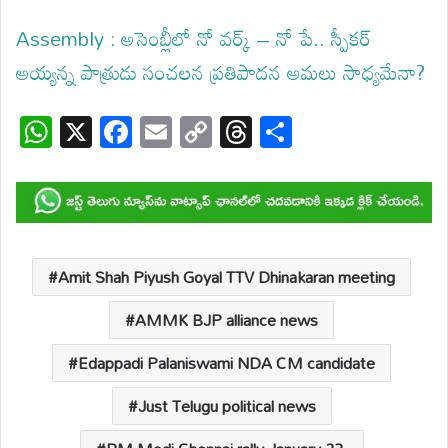
Assembly : అసెంబ్లీలో నో వర్క్ – నో పే.. స్పీకర్
అయ్యన్న పాత్రుడు సంచలన ప్రతిపాదన అమలు సాధ్యమేనా?
W
X
F
E
C
T
S
h
ac
m
o
hr
h
at
e
ail
p
e
ar
s
b
y
a
e
A
o
Li
d
p
o
n
s
Amit Shah Piyush Goyal TTV Dhinakaran meeting
p
k
k
AMMK BJP alliance news
Edappadi Palaniswami NDA CM candidate
Just Telugu political news