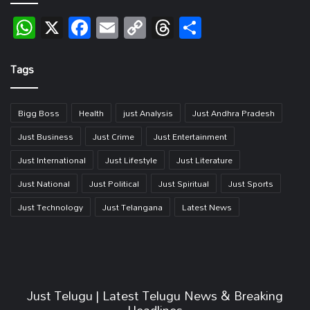
WhatsApp
X
Facebook
Email
Copy
Threads
Share
Link
Tags
Bigg Boss
Health
just Analysis
Just Andhra Pradesh
Just Business
Just Crime
Just Entertainment
Just International
Just Lifestyle
Just Literature
Just National
Just Political
Just Spiritual
Just Sports
Just Technology
Just Telangana
Latest News
Just Telugu | Latest Telugu News & Breaking