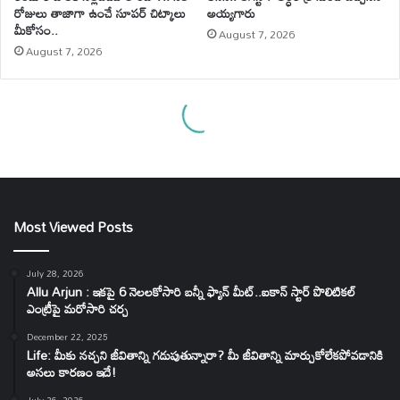
Most Viewed Posts
July 28, 2026
Allu Arjun : ఇకపై 6 నెలలకోసారి బన్నీ ఫ్యాన్ మీట్..ఐకాన్ స్టార్ పొలిటికల్
ఎంట్రీపై మరోసారి చర్చ
December 22, 2025
Life: మీకు నచ్చని జీవితాన్ని గడుపుతున్నారా? మీ జీవితాన్ని మార్చుకోలేకపోవడానికి
అసలు కారణం ఇదే!