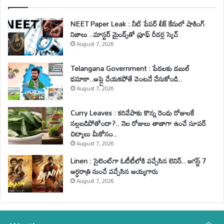
NEET Paper Leak : నీట్ పేపర్ లీక్ కేసులో షాకింగ్
నిజాలు ..మాస్టర్ మైండ్స్‌తో ప్రూఫ్ రీడర్ల స్కెచ్
August 7, 2026
Telangana Government : పేదలకు డబుల్
ధమాకా..అప్లై చేయకపోతే వెంటనే చేసుకోండి..
August 7, 2026
Curry Leaves : కరివేపాకు కొన్న రెండు రోజులకే
నల్లబడిపోతోందా?.. నెల రోజులు తాజాగా ఉంచే సూపర్
చిట్కాలు మీకోసం..
August 7, 2026
Linen : సైలెంట్‌గా ఓటీటీలోకి వచ్చేసిన లెనిన్.. ఆగస్ట్ 7
అర్ధరాత్రి నుంచే వచ్చేసిన అయ్యగారు
August 7, 2026