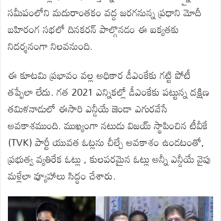
సమీపంలోని మదురాంతకం వద్ద జరగనున్న ప్రధాని మోదీ
బహిరంగ సభలో దినకరన్ పాల్గొనడం ఈ ఐక్యతకు
నిదర్శనంగా నిలవనుంది.
ఈ కూటమి ప్రభావం వల్ల అధికార డీఎంకేకు గట్టి పోటీ
తప్పేలా లేదు. గత 2021 ఎన్నికల్లో డీఎంకేకు పట్టున్న దక్షిణ
తమిళనాడులో ఈసారి ఎన్డీయే జెండా ఎగురవేసే
అవకాశముంది. ముఖ్యంగా నటుడు విజయ్ స్థాపించిన టీవీకే
(TVK) పార్టీ యువత ఓట్లను చీల్చే అవకాశం ఉండటంతో,
ప్రభుత్వ వ్యతిరేక ఓట్లు , కులపరమైన ఓట్లు అన్నీ ఎన్డీయే వైపు
మళ్లేలా వ్యూహాలు సిద్ధం చేశారు.