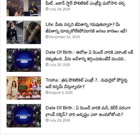
మీట్..ఐకాన్ స్టార్ పొలిటికల్ ఎంట్రీపై మరోసారి చర్చ
July 28, 2026
Life: మీకు నచ్చని జీవితాన్ని గడుపుతున్నారా? మీ
జీవితాన్ని మార్చుకోలేకపోవడానికి అసలు కారణం ఇదే!
December 22, 2025
Date Of Birth : ఈరోజు ఏ నెంబర్ వారికి ఎలాంటి లక్
దక్కుతుంది..వీరు ఆవేశాన్ని తగ్గించుకుంటేనే మంచిది..
July 26, 2026
Trisha : త్రిష పొలిటికల్ ఎంట్రీ ?.. మధురైలో పోస్టర్లు
అదే కన్ఫమ్ చేస్తున్నాయా?
August 4, 2026
Date Of Birth : ఏ నెంబర్ వారికి మనీ, కెరీర్ పరంగా
గ్రాండ్ సక్సెస్? వారి అదృష్టం ఎలా ఉండబోతోంది?
July 28, 2026