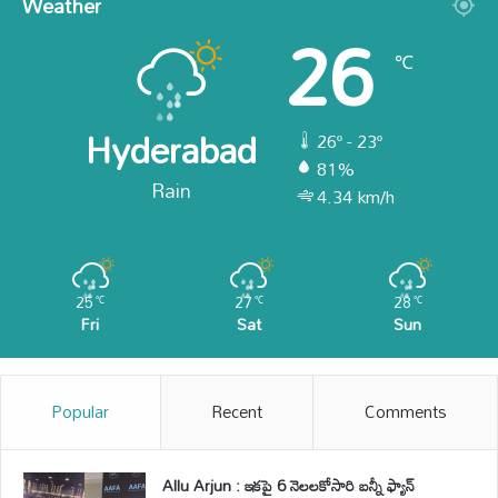
Weather
26
℃
Hyderabad
26º - 23º
81%
Rain
4.34 km/h
25
27
28
℃
℃
℃
Fri
Sat
Sun
Popular
Recent
Comments
Allu Arjun : ఇకపై 6 నెలలకోసారి బన్నీ ఫ్యాన్