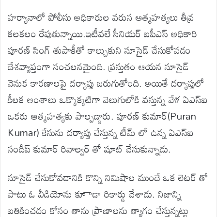
హర్యానాలో పోలీసు అధికారుల వరుస ఆత్మహత్యలు తీవ్ర
కలకలం రేపుతున్నాయి.ఇటీవలే సీనియర్ ఐపీఎస్ అధికారి
పూరణ్ సింగ్ తుపాకీతో కాల్చుకుని సూసైడ్ చేసుకోవడం
దేశవ్యాప్తంగా సంచలనమైంది. ప్రస్తుతం ఆయన సూసైడ్
వెనుక కారణాలపై దర్యాప్తు జరుగుతోంది. అయితే దర్యాప్తులో
కీలక అంశాలు ఒక్కొక్కటిగా వెలుగులోకి వస్తున్న వేళ ఏఎస్ఐ
ఒకరు ఆత్మహత్యకు పాల్పడ్డారు. పూరణ్ కుమార్(Puran
Kumar) కేసును దర్యాప్తు చేస్తున్న టీమ్ లో ఉన్న ఏఎస్ఐ
సందీప్ కుమార్ రివాల్వర్ తో షూట్ చేసుకున్నాడు.
సూసైడ్ చేసుకోవడానికి కొన్ని నిమిషాల ముందే ఒక లెటర్ తో
పాటు ఓ వీడియోను కూాడా రికార్డు చేశాడు. నిజాన్ని
బతికించడం కోసం తాను ప్రాణాలను త్యాగం చేస్తున్నట్టు