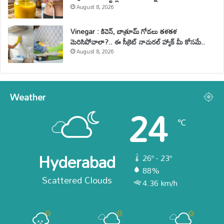
August 8, 2026
Vinegar : కిచెన్, బాత్రూమ్ గోడలు తళతళ
మెరిసిపోవాలా?.. ఈ సీక్రెట్ నాచురల్ హ్యాక్ మీ కోసమే..
August 8, 2026
Weather
24
℃
Hyderabad
26º - 23º
88%
Scattered Clouds
4.36 km/h