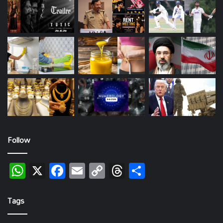
Follow
WhatsApp
X
Facebook
Email
Copy
Threads
Share
Link
Tags