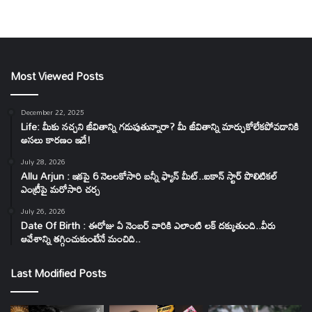
Most Viewed Posts
December 22, 2025
Life: మీకు నచ్చని జీవితాన్ని గడుపుతున్నారా? మీ జీవితాన్ని మార్చుకోలేకపోవడానికి
అసలు కారణం ఇదే!
July 28, 2026
Allu Arjun : ఇకపై 6 నెలలకోసారి బన్నీ ఫ్యాన్ మీట్..ఐకాన్ స్టార్ పొలిటికల్
ఎంట్రీపై మరోసారి చర్చ
July 26, 2026
Date Of Birth : ఈరోజు ఏ నెంబర్ వారికి ఎలాంటి లక్ దక్కుతుంది..వీరు
ఆవేశాన్ని తగ్గించుకుంటేనే మంచిది..
Last Modified Posts