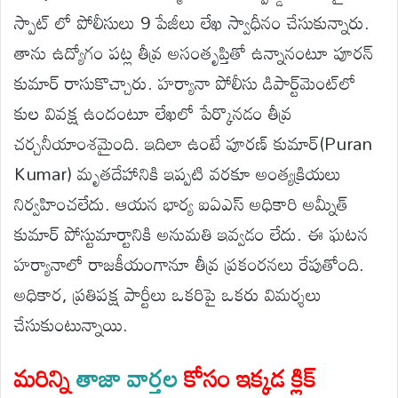
స్పాట్ లో పోలీసులు 9 పేజీలు లేఖ స్వాధీనం చేసుకున్నారు.
తాను ఉద్యోగం పట్ల తీవ్ర అసంతృప్తితో ఉన్నానంటూ పూరన్
కుమార్ రాసుకొచ్చారు. హర్యానా పోలీసు డిపార్ట్‌మెంట్‌లో
కుల వివక్ష ఉందంటూ లేఖలో పేర్కొనడం తీవ్ర
చర్చనీయాంశమైంది. ఇదిలా ఉంటే పూరణ్ కుమార్(Puran
Kumar) మృతదేహానికి ఇప్పటి వరకూ అంత్యక్రియలు
నిర్వహించలేదు. ఆయన భార్య ఐఏఎస్ అధికారి అమ్నీత్
కుమార్ పోస్టుమార్టానికి అనుమతి ఇవ్వడం లేదు. ఈ ఘటన
హర్యానాలో రాజకీయంగానూ తీవ్ర ప్రకంరనలు రేపుతోంది.
అధికార, ప్రతిపక్ష పార్టీలు ఒకరిపై ఒకరు విమర్శలు
చేసుకుంటున్నాయి.
మరిన్ని
తాజా వార్తల
కోసం ఇక్కడ క్లిక్