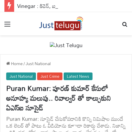
Vinegar : కిచెన్, బాత్రూమ్ గోడలు తళతళ మెరిసిపోవాలా?.. ఈ సీక్రెట్ నాచురల్ హ్యాక్ మీ కోసమే..
Menu
Se
Home
/
Just National
Just National
Just Crime
Latest News
Puran Kumar: పూరణ్ కుమార్ కేసులో
అనూహ్య మలుపు.. రివాల్వర్ తో కాల్చుకుని
ఏఎస్ఐ సూసైడ్
Puran Kumar: సూసైడ్ చేసుకోవడానికి కొన్ని నిమిషాల ముందే
ఒక లెటర్ తో పాటు ఓ వీడియోను కూాడా రికార్డు చేశాడు. నిజాన్ని