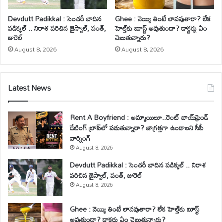
Devdutt Padikkal : సెంచరీ బాదిన
Ghee : నెయ్యి తింటే లావవుతారా? లేక
పడిక్కల్ .. నిరాశ పరిచిన జైస్వాల్, పంత్,
హెల్త్‌కు బూస్ట్ అవుతుందా? డాక్టర్లు ఏం
జురెల్
చెబుతున్నారు?
August 8, 2026
August 8, 2026
Latest News
Rent A Boyfriend : అమ్మాయిలూ..రెంట్ బాయ్‌ఫ్రెండ్
డేటింగ్ ట్రాప్‌లో పడుతున్నారా? జాగ్రత్తగా ఉండాలని సీపీ
వార్నింగ్
August 8, 2026
Devdutt Padikkal : సెంచరీ బాదిన పడిక్కల్ .. నిరాశ
పరిచిన జైస్వాల్, పంత్, జురెల్
August 8, 2026
Ghee : నెయ్యి తింటే లావవుతారా? లేక హెల్త్‌కు బూస్ట్
అవుతుందా? డాక్టర్లు ఏం చెబుతున్నారు?