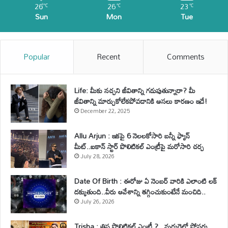
26
26
23
℃
℃
℃
Sun
Mon
Tue
Popular
Recent
Comments
Life: మీకు నచ్చని జీవితాన్ని గడుపుతున్నారా? మీ
జీవితాన్ని మార్చుకోలేకపోవడానికి అసలు కారణం ఇదే!
December 22, 2025
Allu Arjun : ఇకపై 6 నెలలకోసారి బన్నీ ఫ్యాన్
మీట్..ఐకాన్ స్టార్ పొలిటికల్ ఎంట్రీపై మరోసారి చర్చ
July 28, 2026
Date Of Birth : ఈరోజు ఏ నెంబర్ వారికి ఎలాంటి లక్
దక్కుతుంది..వీరు ఆవేశాన్ని తగ్గించుకుంటేనే మంచిది..
July 26, 2026
Trisha : త్రిష పొలిటికల్ ఎంట్రీ ?.. మధురైలో పోస్టర్లు