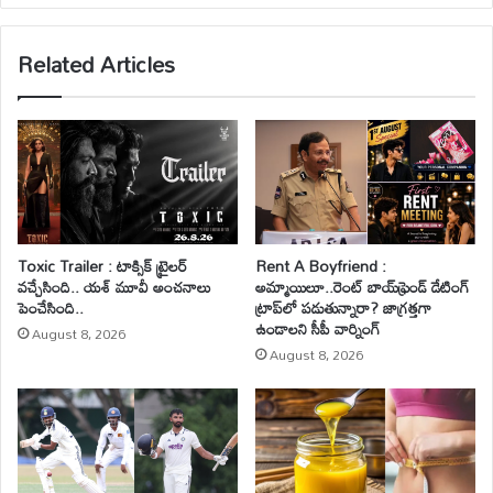
te
Related Articles
Toxic Trailer : టాక్సిక్ ట్రైలర్
Rent A Boyfriend :
వచ్చేసింది.. యశ్ మూవీ అంచనాలు
అమ్మాయిలూ..రెంట్ బాయ్‌ఫ్రెండ్ డేటింగ్
పెంచేసింది..
ట్రాప్‌లో పడుతున్నారా? జాగ్రత్తగా
ఉండాలని సీపీ వార్నింగ్
August 8, 2026
August 8, 2026