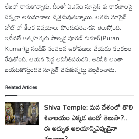
లేఖలో రాసుకొచ్చాడు. దీంతో ఏఎస్ఐ సూసైడ్ కు కారణాలపై
సర్వత్రా అనుమానాలు వ్యక్తమవుతున్నాయి. అతను సూసైడ్
నోట్ లో కీలక విషయాలు పొందుపరిచాడని తెలుస్తోంది.
ఇటీవలే ఆత్మహత్యకు పాల్పడ్డ పూరణ్ కుమార్(Puran
Kumar)పై సందీప్ సంచలన ఆరోపణలు చేయడం కలకలం
రేపుతోంది. ఆయన పెద్ద అవినీతిపరుడని, అవినీతి అంతా
బయటకొస్తుందనే సూసైడ్ చేసుకున్నట్టు వెల్లడించాడు.
Related Articles
Shiva Temple: మన దేశంలో తొలి
శివాలయం ఎక్కడ ఉందో తెలుసా?..
ఈ అద్భుత ఆలయాన్నిఎప్పుడైనా
చూశారా?