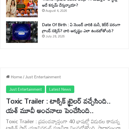
అదే కన్ఫమ్ చేస్తున్నాయా?
August 4, 2026
Date Of Birth : ఏ నెంబర్ వారికి మనీ, కెరీర్ పరంగా
గ్రాండ్ సక్సెస్? వారి అదృష్టం ఎలా ఉండబోతోంది?
July 28, 2026