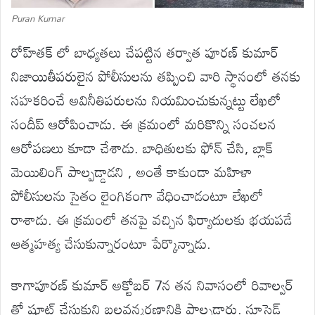
Puran Kumar
రోహ్‍తక్ లో బాధ్యతలు చేపట్టిన తర్వాత పూరణ్ కుమార్
నిజాయితీపరులైన పోలీసులను తప్పించి వారి స్థానంలో తనకు
సహకరించే అవినీతిపరులను నియమించుకున్నట్టు లేఖలో
సందీప్ ఆరోపించాడు. ఈ క్రమంలో మరికొన్ని సంచలన
ఆరోపణలు కూడా చేశాడు. బాధితులకు ఫోన్ చేసి, బ్లాక్
మెయిలింగ్ పాల్పడ్డాడని , అంతే కాకుండా మహిళా
పోలీసులను సైతం లైంగికంగా వేధించాడంటూ లేఖలో
రాశాడు. ఈ క్రమంలో తనపై వచ్చిన ఫిర్యాదులకు భయపడే
ఆత్మహత్య చేసుకున్నారంటూ పేర్కొన్నాడు.
కాగాపూరణ్ కుమార్ అక్టోబర్ 7న తన నివాసంలో రివాల్వర్
తో షూట్ చేసుకుని బలవన్మరణానికి పాల్పడ్డారు. సూసైడ్