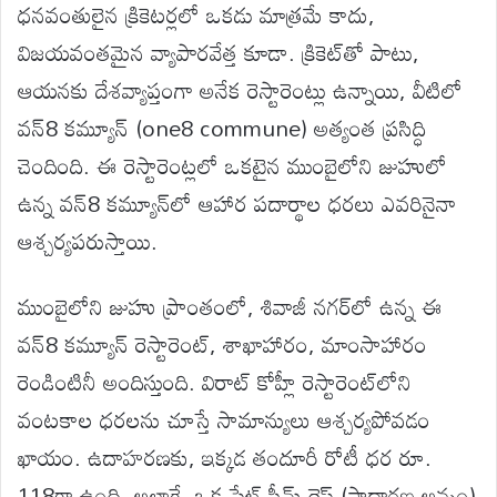
ధనవంతులైన క్రికెటర్లలో ఒకడు మాత్రమే కాదు,
విజయవంతమైన వ్యాపారవేత్త కూడా. క్రికెట్‌తో పాటు,
ఆయనకు దేశవ్యాప్తంగా అనేక రెస్టారెంట్లు ఉన్నాయి, వీటిలో
వన్8 కమ్యూన్ (one8 commune) అత్యంత ప్రసిద్ధి
చెందింది. ఈ రెస్టారెంట్లలో ఒకటైన ముంబైలోని జుహులో
ఉన్న వన్8 కమ్యూన్‌లో ఆహార పదార్థాల ధరలు ఎవరినైనా
ఆశ్చర్యపరుస్తాయి.
ముంబైలోని జుహు ప్రాంతంలో, శివాజీ నగర్‌లో ఉన్న ఈ
వన్8 కమ్యూన్ రెస్టారెంట్, శాఖాహారం, మాంసాహారం
రెండింటినీ అందిస్తుంది. విరాట్ కోహ్లీ రెస్టారెంట్‌లోని
వంటకాల ధరలను చూస్తే సామాన్యులు ఆశ్చర్యపోవడం
ఖాయం. ఉదాహరణకు, ఇక్కడ తందూరీ రోటీ ధర రూ.
118గా ఉంది. అలాగే, ఒక ప్లేట్ స్టీమ్డ్ రైస్ (సాధారణ అన్నం)