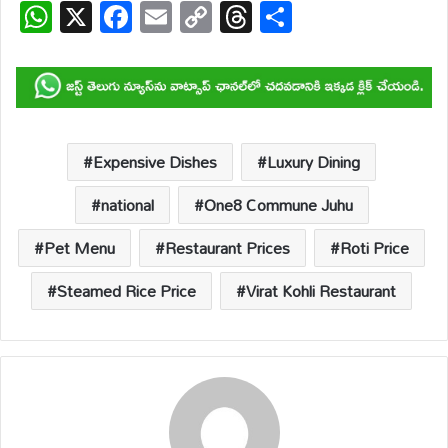
W
X
F
E
C
T
S
h
ac
m
o
hr
h
at
e
ail
p
e
ar
s
b
y
a
e
A
o
Li
d
p
o
n
s
Expensive Dishes
Luxury Dining
p
k
k
national
One8 Commune Juhu
Pet Menu
Restaurant Prices
Roti Price
Steamed Rice Price
Virat Kohli Restaurant