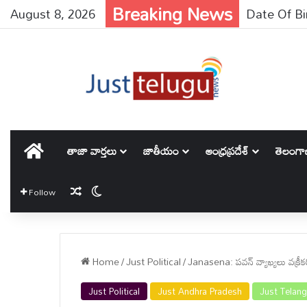
Breaking News
August 8, 2026
హోమ్
తాజా వార్తలు
జాతీయం
ఆంధ్రప్రదేశ్
తెలంగ
Random Article
Switch skin
Follow
Home
/
Just Political
/
Janasena: పవన్ వ్యాఖ్యలు వక్రీక
Just Political
Just Andhra Pradesh
Just Telan