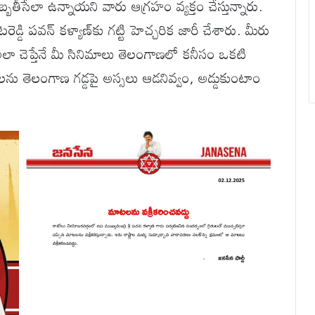
తీసేలా ఉన్నాయని వారు ఆగ్రహం వ్యక్తం చేస్తున్నారు.
ెడ్డి పవన్ కళ్యాణ్‌కు గట్టి హెచ్చరిక జారీ చేశారు. మీరు
అలా చెప్తేనే మీ సినిమాలు తెలంగాణలో కనీసం ఒకటి
లను తెలంగాణ గడ్డపై అస్సలు ఆడనివ్వం, అడ్డుకుంటాం