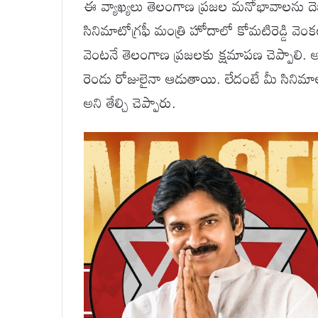
ఈ వ్యాఖ్యలు తెలంగాణ ప్రజల మనోభావాలను దెబ్బ
సినిమాటోగ్రఫీ మంత్రి హోదాలో కోమటిరెడ్డి వెంకటర
వెంటనే తెలంగాణ ప్రజలకు క్షమాపణ చెప్పాలి. 
రెండు రోజులైనా ఆడుతాయి. లేదంటే మీ సినిమా
అని తేల్చి చెప్పారు.