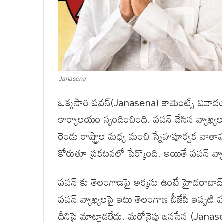
Janasena
ఒక్కసారి పవన్(Janasena) కామెంట్స్ వివాదం
కార్యాలయం స్పందించింది. పవన్ చేసిన వ్యాఖ్య
రెండు రాష్ట్రాల మధ్య మంచి స్నేహపూర్వక వాతా
కోరుతూ ప్రకటనలో పేర్కొంది. అయితే పవన్ వ్య
పవన్ కు తెలంగాణపై అక్కసు ఉంటే హైదరాబాద్ వ
పవన్ వ్యాఖ్యలపై ఇటు తెలంగాణ బీజేపీ ఇప్పట
దీనిపై మాట్లాడలేదు. మరోవైపు జనసేన (Jan