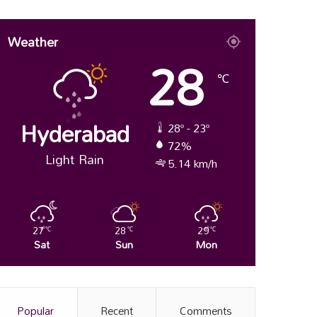
Weather
28
℃
Hyderabad
28º - 23º
72%
Light Rain
5.14 km/h
27
28
29
℃
℃
℃
Sat
Sun
Mon
Popular
Recent
Comments