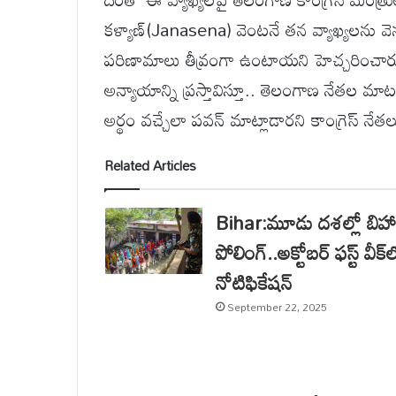
కళ్యాణ్(Janasena) వెంటనే తన వ్యాఖ్యలను వెన
పరిణామాలు తీవ్రంగా ఉంటాయని హెచ్చరించారు
అన్యాయాన్ని ప్రస్తావిస్తూ.. తెలంగాణ నేతల మాటలు
అర్థం వచ్చేలా పవన్ మాట్లాడారని కాంగ్రెస్ నేతలు
Related Articles
Bihar:మూడు దశల్లో బిహా
పోలింగ్..అక్టోబర్ ఫస్ట్ వీక్‌
నోటిఫికేషన్
September 22, 2025