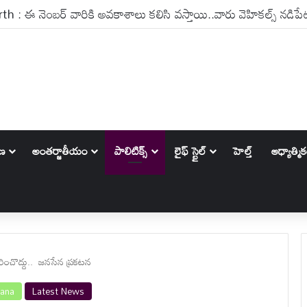
ాణ
అంతర్జాతీయం
పాలిటిక్స్‌
లైఫ్ స్టైల్
హెల్త్
ఆధ్యాత్మి
రించొద్దు.. జనసేన ప్రకటన
gana
Latest News