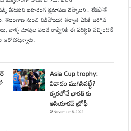
క్కి తీసుకుని బహిరంగ క్షమాపణ చెప్పాలని.. లేకపోతే
. తెలంగాణ నుంచి విడిపోయిన తర్వాత ఏపీకి జరిగిన
, వాళ్ళ చూపుల వల్లనే రాష్ట్రానికి ఈ పరిస్థితి వచ్చిందనే
 ఆరోపిస్తున్నారు.
ర్
Asia Cup trophy:
లో
వివాదం ముగిసినట్టే?
త్వరలోనే భారత్ కు
ఆసియాకప్ ట్రోఫీ
November 8, 2025