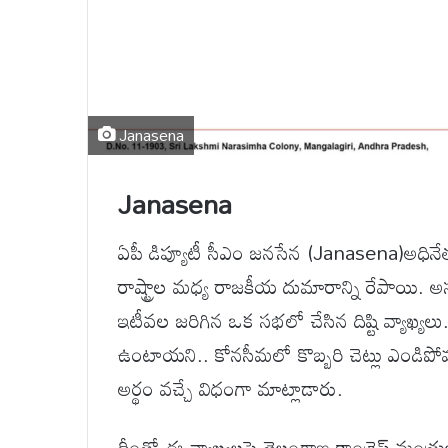
Janasena
Janasena
ఏపీ డిప్యూటీ సీఎం జనసేన (Janasena)అధినేత 
రాష్ట్రాల మధ్య రాజకీయ దుమారాన్ని రేపాయి. 
ఇటీవల జరిగిన ఒక సభలో చేసిన దిష్టి వ్యాఖ్య
ఉంటాయని.. కోనసీమలో కొబ్బరి చెట్లు ఎండిప
అర్థం వచ్చే విధంగా మాట్లాడారు.
దీంతో ఈ వ్యాఖ్యలపై తెలంగాణ కాంగ్రెస్ మంత్రు