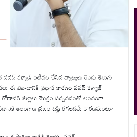
పవన్ కళ్యాణ్ ఇటీవల చేసిన వ్యాఖ్యలు రెండు తెలుగు
అసలు ఈ వివాదానికి ప్రధాన కారణం పవన్ కళ్యాణ్
లు. గోదావరి జిల్లాలు మొత్తం పచ్చదనంతో అందంగా
ోవడానికి తెలంగాణ ప్రజల దిష్టి తగలడమే కారణమంటూ
లు ఒక్కసారిగా దాడికి దిగారు. పవన్