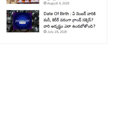
August 4, 2026
Date Of Birth : ఏ నెంబర్ వారికి
మనీ, కెరీర్ పరంగా గ్రాండ్ సక్సెస్?
వారి అదృష్టం ఎలా ఉండబోతోంది?
July 28, 2026