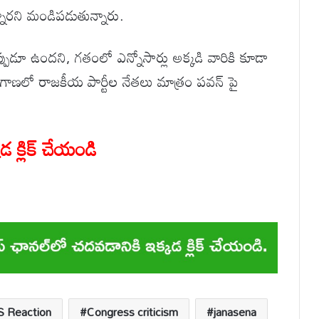
న్నారని మండిపడుతున్నారు.
పుడూ ఉందని, గతంలో ఎన్నోసార్లు అక్కడి వారికి కూడా
లంగాణలో రాజకీయ పార్టీల నేతలు మాత్రం పవన్ పై
 క్లిక్ చేయండి
 Reaction
Congress criticism
janasena