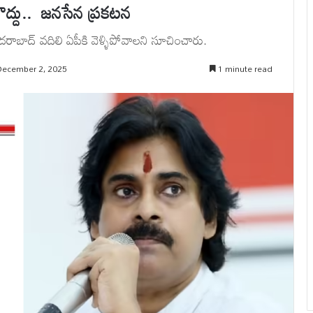
ొద్దు.. జనసేన ప్రకటన
బాద్ వదిలి ఏపీకి వెళ్ళిపోవాలని సూచించారు.
December 2, 2025
1 minute read