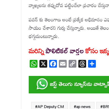
వ్యాఖ్యలను తప్పుదోవ పట్టించేలా ప్రచారం చేస్తు
పవన్ కు తెలంగాణ అంటే ప్రత్యేక అభిమానం ఎప్
సాయం చేశారని గుర్తు చేస్తున్నారు. అయితే తె
భగ్గుమంటున్నారు.
మరిన్ని
పొలిటికల్ వార్తల
కోసం ఇక్కడ
W
X
F
E
C
T
S
h
ac
m
o
hr
h
at
e
ail
p
e
ar
s
b
y
a
e
A
o
Li
d
p
o
n
s
AP Deputy CM
ap news
BRS