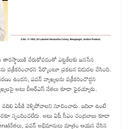
 తారస్థాయికి చేరుకోవడంతో ఎట్టకేలకు జనసేన
లను వక్రీకరించారని పేర్కొంటూ ప్రకటన విడుదల చేసింది.
వరణం ఉందని, పవన్ వ్యాఖ్యలను వక్రీకరించొద్దని
ాఖ్యలపై అటు బీఆర్ఎస్ నేతలు కూడా ఫైరయ్యారు.
దిలి ఏపీకి వెళ్ళిపోవాలని సూచించారు. ఇదిలా ఉంటే
ి వరకూ స్పందించలేదు. అటు ఏపీ సీఎం చంద్రబాబు కూడా
asena)నేతలు, పవన్ అభిమానులు మాత్రం ఆయన చేసిన