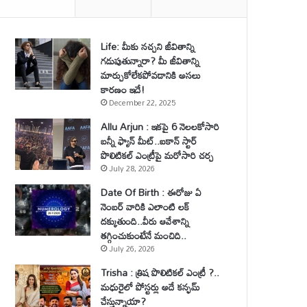
Life: మీకు నచ్చని జీవితాన్ని
గడుపుతున్నారా? మీ జీవితాన్ని
మార్చుకోలేకపోవడానికి అసలు
కారణం ఇదే!
December 22, 2025
Allu Arjun : ఇకపై 6 నెలలకోసారి
బన్నీ ఫ్యాన్ మీట్..ఐకాన్ స్టార్
పొలిటికల్ ఎంట్రీపై మరోసారి చర్చ
July 28, 2026
Date Of Birth : ఈరోజు ఏ
నెంబర్ వారికి ఎలాంటి లక్
దక్కుతుంది..వీరు ఆవేశాన్ని
తగ్గించుకుంటేనే మంచిది..
July 26, 2026
Trisha : త్రిష పొలిటికల్ ఎంట్రీ ?..
మధురైలో పోస్టర్లు అదే కన్ఫమ్
చేస్తున్నాయా?