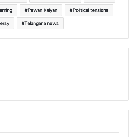
arning
Pawan Kalyan
Political tensions
versy
Telangana news