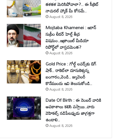
తళతళ మెరిసిపోవాలా?.. ఈ సీక్రెట్
నాచురల్ హ్యాక్ మీ కోసమే..
August 8, 2026
Mojtaba Khamenei : ఇరాన్
సుప్రీం లీడర్ హెల్త్ తీవ్ర
విషమం..ఇజ్రాయిల్ మీడియా
రిపోర్ట్‌లో వాస్తవమెంత?
August 8, 2026
Gold Price : గోల్డ్ లవర్స్‌కు బిగ్
షాక్.. రాకెట్‌లా దూసుకెళ్తున్న
బంగారం,వెండి.. జ్యువెలరీ
కొనేముందు ఇవి తెలుసుకోండి..
August 8, 2026
Date Of Birth : ఈ నెంబర్ వారికి
అవకాశాలు కలిసి వస్తాయి..వారు
వెహికల్స్ నడిపేటప్పుడు జాగ్రత్తగా
ఉండాలి..
August 8, 2026