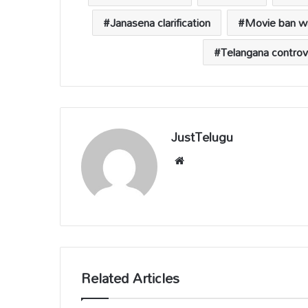
p
k
k
Janasena clarification
Movie ban w
Telangana contro
JustTelugu
We
bsi
te
Related Articles