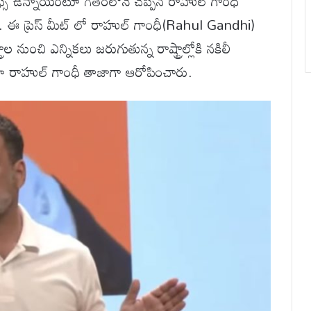
రూఫ్స్ ఉన్నాయంటూ గతంలోనే చెప్పిన రాహుల్ గాంధీ
రారు. ఈ ప్రెస్ మీట్ లో రాహుల్ గాంధీ(Rahul Gandhi)
ంచి ఎన్నికలు జరుగుతున్న రాష్ట్రాల్లోకి నకిలీ
ంటూ రాహుల్ గాంధీ తాజాగా ఆరోపించారు.