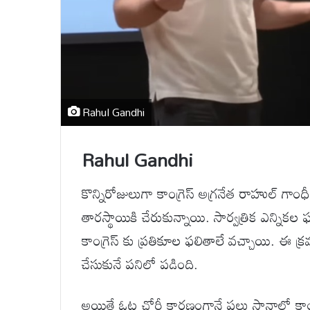
Rahul Gandhi
Rahul Gandhi
కొన్నిరోజులుగా కాంగ్రెస్ అగ్రనేత రాహుల్ గాంధ
తారస్థాయికి చేరుకున్నాయి. సార్వత్రిక ఎన్నికల ఫ
కాంగ్రెస్ కు ప్రతికూల ఫలితాలే వచ్చాయి. ఈ క్ర
చేసుకునే పనిలో పడింది.
అయితే ఓట్ల చోరీ కారణంగానే పలు స్థానాల్లో 