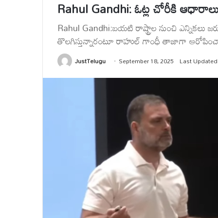
Rahul Gandhi: ఓట్ల చోరీకి ఆధారా
Rahul Gandhi:బయటి రాష్ట్రాల నుంచి ఎన్నికలు జరుగుతు
తొలగిస్తున్నారంటూ రాహుల్ గాంధీ తాజాగా ఆరోపించ
JustTelugu
September 18, 2025
Last Updated