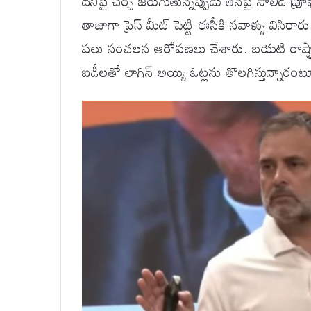
దీనిపై చర్చ జరుగుతున్నప్పుడు తనపై సాలిడ్ ఫ్
తాజాగా ప్రెస్ మీట్ పెట్టి ఈసీకి సవాళ్ళు విసి
పలు సంచలన ఆరోపణలు చేశారు. బయటి రాష్ట్రాల ను
ఐడీలతో లాగిన్ అయ్యి ఓట్లను తొలగిస్తున్నార