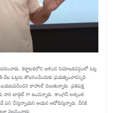
ివరించారు. కర్ణాటకలోని ఆళంద నియోజకవర్గంలో ఓట్ల
 వేల ఓట్లను తొలగించేందుకు ప్రయత్నించారన్నది
టపడిందని రాహుల్ చెబుతున్నారు. ప్రతిపక్ష
 వారి టార్గెట్ గా ఉందన్నారు. కాంగ్రెస్ అత్యంత
ే పని చేస్తున్నాయని ఆయన ఆరోపిస్తున్నారు. దీనికి
ూ వెల్లడించారు.