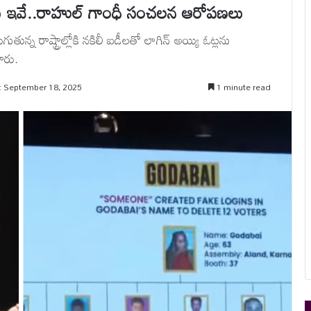
లు ఇవే..రాహుల్ గాంధీ సంచలన ఆరోపణలు
న్న రాష్ట్రాల్లోకి నకిలీ ఐడీలతో లాగిన్ అయ్యి ఓట్లను
ారు.
: September 18, 2025
1 minute read