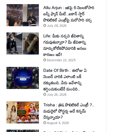
Allu Arjun : ఇకపై 6 నెలలకోసారి
బన్నీ ఫ్యాన్ మీట్..ఐకాన్ స్టార్
పొలిటికల్ ఎంట్రీపై మరోసారి చర్చ
July 28, 2026
Life: మీకు నచ్చని జీవితాన్ని
గడుపుతున్నారా? మీ జీవితాన్ని
మార్చుకోలేకపోవడానికి అసలు
కారణం ఇదే!
December 22, 2025
Date Of Birth : ఈరోజు ఏ
నెంబర్ వారికి ఎలాంటి లక్
దక్కుతుంది..వీరు ఆవేశాన్ని
తగ్గించుకుంటేనే మంచిది..
July 26, 2026
Trisha : త్రిష పొలిటికల్ ఎంట్రీ ?..
మధురైలో పోస్టర్లు అదే కన్ఫమ్
చేస్తున్నాయా?
August 4, 2026