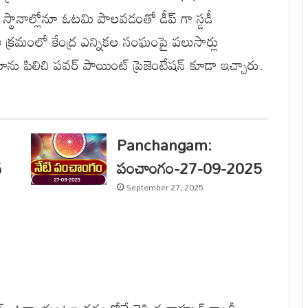
్న స్థానాల్లోనూ ఓటమి పాలవడంతో డీప్ గా స్డడీ
 క్రమంలో కేంద్ర ఎన్నికల సంఘంపై పలుసార్లు
ను పిలిచి పవర్ పాయింట్ ప్రెజెంటేషన్ కూడా ఇచ్చారు.
Panchangam:
న
పంచాంగం-27-09-2025
September 27, 2025