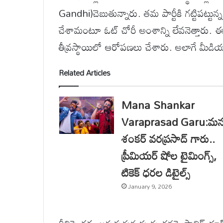
Gandhi)చెబుతున్నారు. తమ పార్టీకి గట్టిపట్టున
చేశామంటూ ఓట్ చోరీ అంశాన్ని లేవనెత్తారు. ఈ
తీవ్రస్థాయిలో ఆరోపణలు చేశారు. అలాగే మీడియా
Related Articles
Mana Shankar
Varaprasad Garu:మ
శంకర్ వరప్రసాద్ గారు..
ప్రీమియర్ షోల టైమింగ్స్,
టికెక్ ధరల డిటైల్స్
January 9, 2026