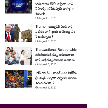
అవకాశాలు కలిసి వస్తాయి..వారు
వెహికల్స్ నడిపేటప్పుడు జాగ్రత్తగా
ఉండాలి..
August 8, 2026
Trump : యుద్ధానికి ఎండ్ కార్డ్
పడనుందా ? ట్రంప్ కామెంట్లు ఏం
చెబుతున్నాయి?
August 8, 2026
Transactional Relationship :
కనుమరుగువుతున్న అనుబంధాలు..
ఖాళీ అవుతున్న కుటుంబ బంధాలు
August 8, 2026
IND vs SL : భారత్,లంక సిరీస్‌కు
ఫ్రీ ఎంట్రీ..ఇకనైనా టెస్టులకు ఆదరణ
పెరుగుతుందా ?
August 8, 2026