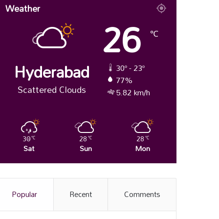
Weather
26
℃
Hyderabad
30º - 23º
77%
Scattered Clouds
5.82 km/h
30
28
28
℃
℃
℃
Sat
Sun
Mon
Popular
Recent
Comments