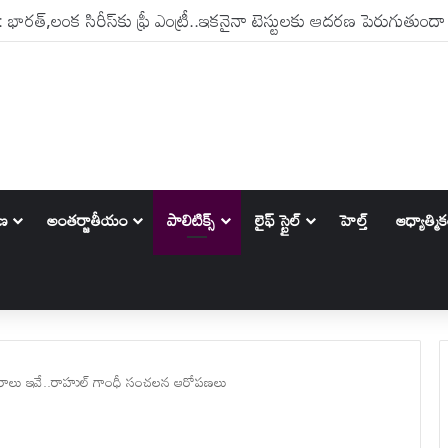
ాణ
అంతర్జాతీయం
పాలిటిక్స్‌
లైఫ్ స్టైల్
హెల్త్
ఆధ్యాత్మి
ారాలు ఇవే..రాహుల్ గాంధీ సంచలన ఆరోపణలు