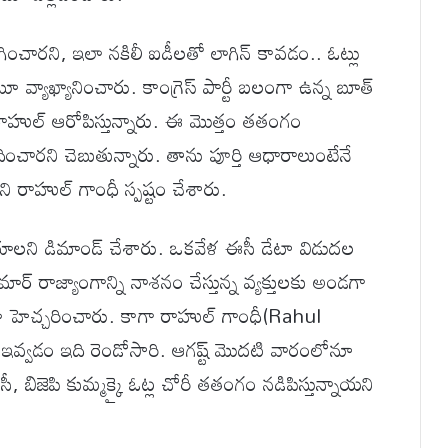
ించారని, ఇలా నకిలీ ఐడీలతో లాగిన్ కావడం.. ఓట్లు
యాఖ్యానించారు. కాంగ్రెస్ పార్టీ బలంగా ఉన్న బూత్
రాహుల్ ఆరోపిస్తున్నారు. ఈ మొత్తం తతంగం
ందించారని చెబుతున్నారు. తాను పూర్తి ఆధారాలుంటేనే
రాహుల్ గాంధీ స్పష్టం చేశారు.
ేయాలని డిమాండ్ చేశారు. ఒకవేళ ఈసీ డేటా విడుదల
ార్ రాజ్యాంగాన్ని నాశనం చేస్తున్న వ్యక్తులకు అండగా
 హెచ్చరించారు. కాగా రాహుల్ గాంధీ(Rahul
 ఇవ్వడం ఇది రెండోసారి. ఆగష్ట్ మొదటి వారంలోనూ
, బిజెపి కుమ్మక్కై ఓట్ల చోరీ తతంగం నడిపిస్తున్నాయని