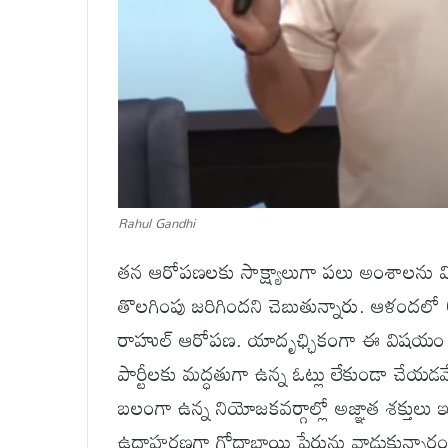
Rahul Gandhi
తన ఆరోపణలకు సాక్ష్యాలుగా పలు అంశాలను వ
తొలగింపు జరిగిందని చెబుతున్నారు. ఆళందలో 6
రాహుల్ ఆరోపణ. యాదృఛ్ఛికంగా ఈ విషయం బయ
పార్టీలకు మద్ధతుగా ఉన్న ఓట్లు లేకుండా చేయడమే
బలంగా ఉన్న నియోజకవర్గాల్లో అజ్ఞాత శక్తులు ఇద
ఉదాహరణగా గోదాబాయి పేరును వాడుకున్నారంట