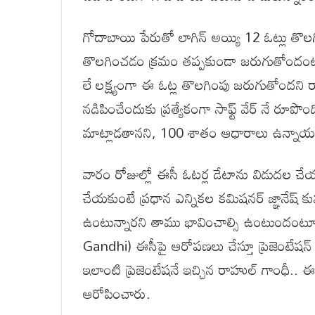
గోదాబాయి పేరుతో లాగిన్ అయ్యి 12 ఓట్లు తొలగ
తొలగించడం క్రమం తప్పకుండా జరుగుతోందంటూ వ్
లే లక్ష్యంగా ఈ ఓట్ల తొలగింపు జరుగుతోందని 
నడిపించేందుకు ప్రత్యేకంగా సాఫ్ట్ వేర్ నే రూపొ
మాట్లాడతానని, 100 శాతం ఆధారాలు ఉన్నాయని 
వారం రోజుల్లో ఈసీ ఓటర్ల డేటాను విడుదల చ
చేయకుంటే ప్రధాన ఎన్నికల కమిషనర్ జ్ఞానేష్ కుమ
ఉంటున్నారని తాము భావించాల్సి ఉంటుందంటూ
Gandhi) ఈసీపై ఆరోపణలు చేస్తూ ప్రెజెంటేషన్
ఇలాంటి ప్రెజెంటేషనే ఇచ్చిన రాహుల్ గాంధీ.. ఈసీ
ఆరోపించారు.