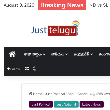
Breaking News
August 8, 2026
హోమ్
తాజా వార్తలు
జాతీయం
ఆంధ్రప్రదేశ్
తెలంగ
Random Article
Switch skin
Follow
Home
/
Just Political
/
Rahul Gandhi: ఓట్ల చోరీకి ఆధ
Just Political
Just National
Latest News