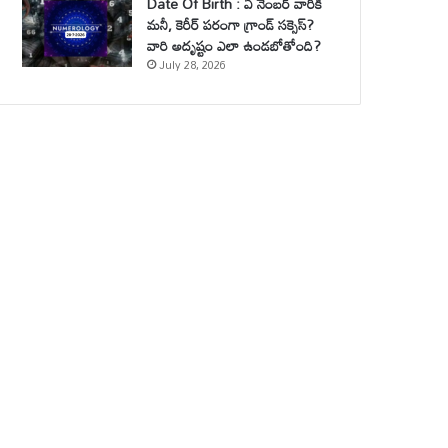
Date Of Birth : ఏ నెంబర్ వారికి
మనీ, కెరీర్ పరంగా గ్రాండ్ సక్సెస్?
వారి అదృష్టం ఎలా ఉండబోతోంది?
July 28, 2026