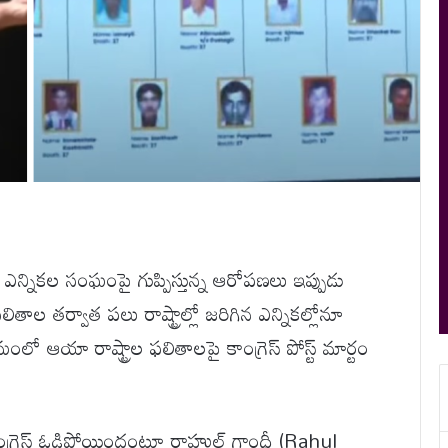
ీ ఎన్నికల సంఘంపై గుప్పిస్తున్న ఆరోపణలు ఇప్పుడు
లితాల తర్వాత పలు రాష్ట్రాల్లో జరిగిన ఎన్నికల్లోనూ
మంలో ఆయా రాష్ట్రాల ఫలితాలపై కాంగ్రెస్ పోస్ట్ మార్టం
కాంగ్రెస్ ఓడిపోయిందంటూ రాహుల్ గాంధీ (Rahul