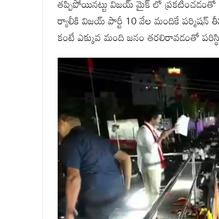
తప్పిపోయినట్టు విజయ్ మైక్ లో ప్రకటించడంతో
ర్యాలీకి విజయ్ పార్టీ 10 వేల మందికే పర్మిషన
కంటే ఎక్కువ మంది జనం తరలిరావడంతో పరిస్థిత