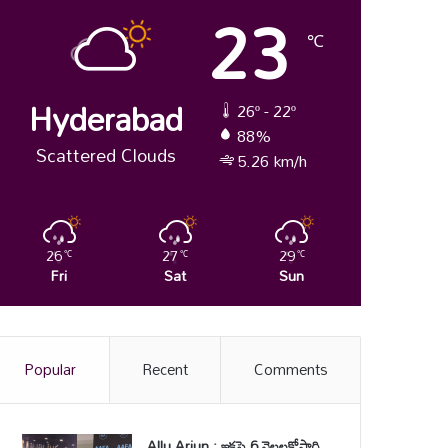
23
℃
Hyderabad
26º - 22º
88%
Scattered Clouds
5.26 km/h
26
27
29
℃
℃
℃
Fri
Sat
Sun
Popular
Recent
Comments
Allu Arjun : ఇకపై 6 నెలలకోసారి