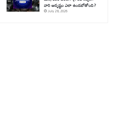
వారి అదృష్టం ఎలా ఉండబోతోంది?
July 28, 2026