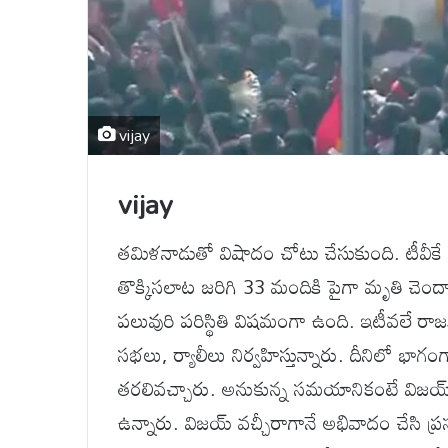
vijay
vijay
తమిళనాడుతో విషాదం చోటు చేసుకుంది. టీవీకే ప
తొక్కిసలాట జరిగి 33 మందికి పైగా మృతి చె
పలువురి పరిస్థితి విషమంగా ఉంది. ఇటీవలే రాజ
సభలు, ర్యాలీలు నిర్వహిస్తున్నారు. దీనిలో భాగం
తరలివచ్చారు. అనుకున్న సమయానికంటే విజయ్ 
ఉన్నారు. విజయ్ వచ్చీరాగానే అభివాదం చేసి ప్ర