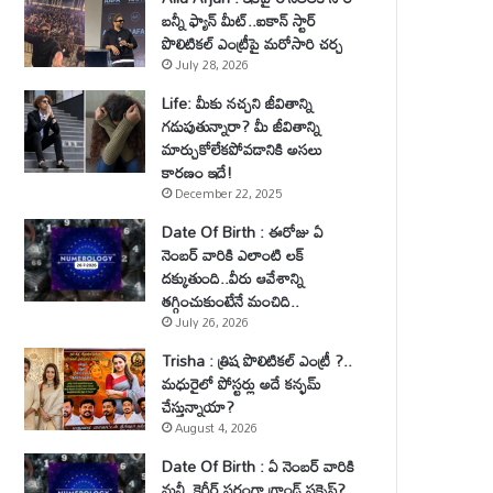
బన్నీ ఫ్యాన్ మీట్..ఐకాన్ స్టార్
పొలిటికల్ ఎంట్రీపై మరోసారి చర్చ
July 28, 2026
Life: మీకు నచ్చని జీవితాన్ని
గడుపుతున్నారా? మీ జీవితాన్ని
మార్చుకోలేకపోవడానికి అసలు
కారణం ఇదే!
December 22, 2025
Date Of Birth : ఈరోజు ఏ
నెంబర్ వారికి ఎలాంటి లక్
దక్కుతుంది..వీరు ఆవేశాన్ని
తగ్గించుకుంటేనే మంచిది..
July 26, 2026
Trisha : త్రిష పొలిటికల్ ఎంట్రీ ?..
మధురైలో పోస్టర్లు అదే కన్ఫమ్
చేస్తున్నాయా?
August 4, 2026
Date Of Birth : ఏ నెంబర్ వారికి
మనీ, కెరీర్ పరంగా గ్రాండ్ సక్సెస్?