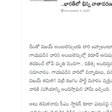
..భారత్‌లో భిన్న వాతావర
December 2, 2025
దీంతో విజయ్ అంబులెన్సులకు దారి ఇవ్వాలంటూ ప
గాయపడిన వారిని అంబులెన్సుల్లో కరూర్ ఆసుపత్
తరలించే లోపే మృతి చెందగా.. చికిత్స అందిస్తున
సమాచారం. గాయపడిన వారిలో చిన్నారులు, మహి
విజయ్ తమిళగ వెట్రి కజగం పార్టీ విచారం వ్య
వారికి సహాయాన్ని అందిస్తామని హామీ ఇచ్చింది.
అటు తమిళనాడు సీఎం స్టాలిన్ కూడా ఘటనపై స్పంద