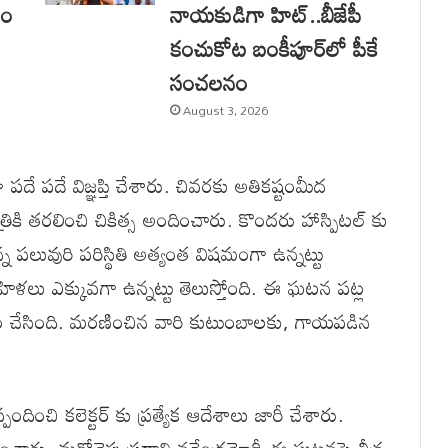
ణం
నాయకుడిగా హిట్..బీజేపీ
కంచుకోట బంకీపూర్‌లో పీకే
సంచలనం
August 3, 2026
దే పదే విజ్ఞప్తి చేశారు. చివరకు అతికష్టంమీద
రికి తరలించి చికిత్స అందించారు. కొందరు హాస్పిటల్ కు
్న పలువురి పరిస్థితి అత్యంత విషమంగా ఉన్నట్టు
ళలు ఎక్కువగా ఉన్నట్టు తెలుస్తోంది. ఈ ఘటన పట్ల
క్తం చేసింది. మరణించిన వారి కుటుంబాలకు, గాయపడిన
ించి కలెక్టర్ కు ప్రత్యేక ఆదేశాలు జారీ చేశారు.