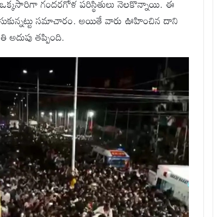
 ఒక్కసారిగా గందరగోళ పరిస్థితులు నెలకొన్నాయి. ఈ
్ తీసుకున్నట్టు సమాచారం. అయితే వారు ఊహించిన దాని
ి అదుపు తప్పింది.