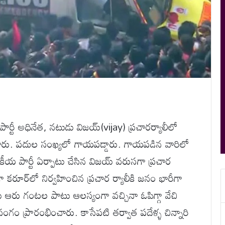
ార్టీ అధినేత, నటుడు విజయ్(vijay) ప్రచారర్యాలీలో
ందారు. పదుల సంఖ్యలో గాయపడ్డారు. గాయపడిన వారిలో
కీయ పార్టీ ఏర్పాటు చేసిన విజయ్ వరుసగా ప్రచార
గా కరూర్‌లో నిర్వహించిన ప్రచార ర్యాలీకి జనం భారీగా
ఆరు గంటల పాటు ఆలస్యంగా వచ్చినా ఓపిగ్గా వేచి
సంగం ప్రారంభించారు. కాసేపటి తర్వాత పదేళ్ళ చిన్నారి