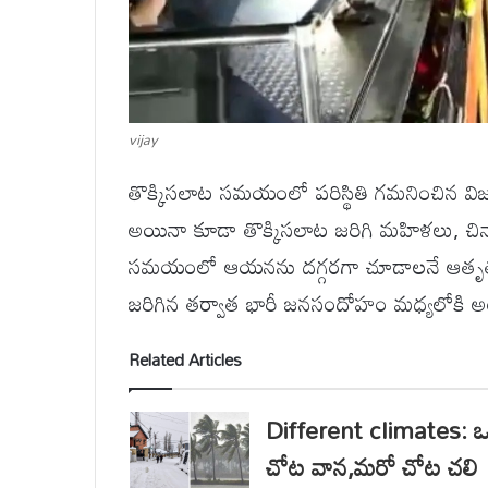
vijay
తొక్కిసలాట సమయంలో పరిస్థితి గమనించిన విజ
అయినా కూడా తొక్కిసలాట జరిగి మహిళలు, చిన
సమయంలో ఆయనను దగ్గరగా చూడాలనే ఆతృత కూడ
జరిగిన తర్వాత భారీ జనసందోహం మధ్యలోకి అం
Related Articles
Different climates: 
చోట వాన,మరో చోట చలి