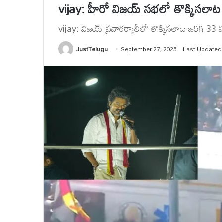
vijay: హీరో విజయ్ సభలో తొక్కిసలాట
vijay: విజయ్ ప్రచారర్యాలీలో తొక్కిసలాట జరిగి 33
JustTelugu
September 27, 2025
Last Updated