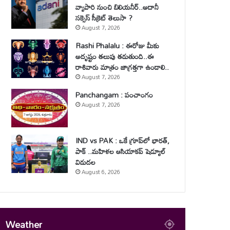
వ్యాపారి నుంచి బిలియనీర్..అదానీ
సక్సెస్ సీక్రెట్ తెలుసా ?
August 7, 2026
Rashi Phalalu : ఈరోజు మీకు
అదృష్టం తలుపు తడుతుంది..ఈ
రాశివారు మాత్రం జాగ్రత్తగా ఉండాలి..
August 7, 2026
Panchangam : పంచాంగం
August 7, 2026
IND vs PAK : ఒకే గ్రూప్‌లో భారత్,
పాక్ ..మహిళల ఆసియాకప్ షెడ్యూల్
విడుదల
August 6, 2026
Weather