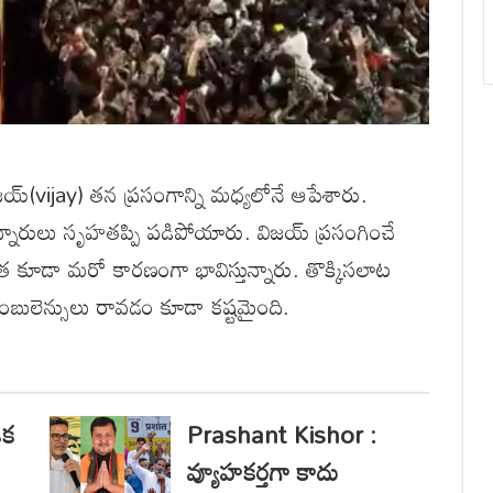
య్(vijay) తన ప్రసంగాన్ని మధ్యలోనే ఆపేశారు.
్నారులు సృహతప్పి పడిపోయారు. విజయ్ ప్రసంగించే
ా మరో కారణంగా భావిస్తున్నారు. తొక్కిసలాట
బులెన్సులు రావడం కూడా కష్టమైంది.
ఒక
Prashant Kishor :
వ్యూహకర్తగా కాదు