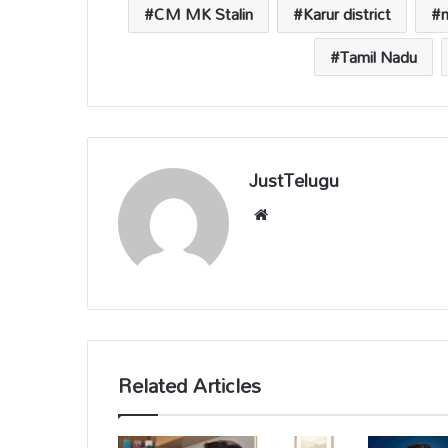
CM MK Stalin
Karur district
p
k
k
Tamil Nadu
JustTelugu
We
bsi
te
Related Articles