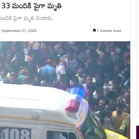
 33 మందికి పైగా మృతి
 మందికి పైగా మృతి చెందారు.
: September 27, 2025
1 minute read