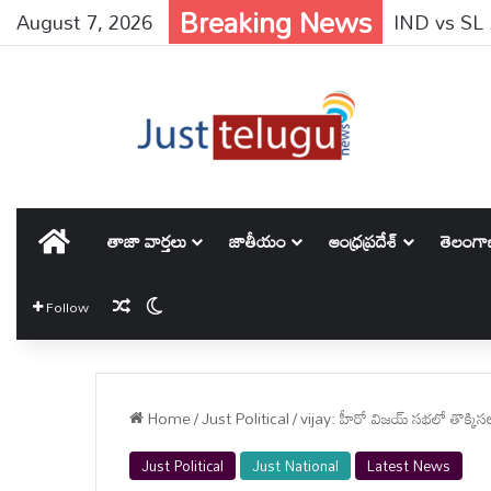
Breaking News
August 7, 2026
IND vs SL : భ
హోమ్
తాజా వార్తలు
జాతీయం
ఆంధ్రప్రదేశ్
తెలంగ
Random Article
Switch skin
Follow
Home
/
Just Political
/
vijay: హీరో విజయ్ సభలో తొక్కి
Just Political
Just National
Latest News