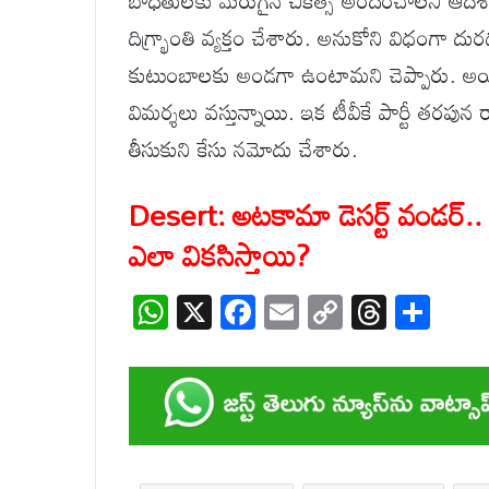
బాధితులకు మెరుగైన చికిత్స అందించాలని ఆదేశ
దిగ్భ్రాంతి వ్యక్తం చేశారు. అనుకోని విధంగా
కుటుంబాలకు అండగా ఉంటామని చెప్పారు. అయితే 
విమర్శలు వస్తున్నాయి. ఇక టీవీకే పార్టీ తరపున
తీసుకుని కేసు నమోదు చేశారు.
Desert: అటకామా డెసర్ట్ వండర్.. అ
ఎలా వికసిస్తాయి?
W
X
F
E
C
T
S
h
ac
m
o
hr
h
at
e
ail
p
e
ar
s
b
y
a
e
A
o
Li
d
p
o
n
s