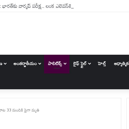
ారత్‌కు వార్మప్ పరీక్ష.. లంక ఎలెవన్‌తో సన్నాహక మ్యాచ్
ాణ
అంతర్జాతీయం
పాలిటిక్స్‌
లైఫ్ స్టైల్
హెల్త్
ఆధ్యాత్మి
సలాట 33 మందికి పైగా మృతి