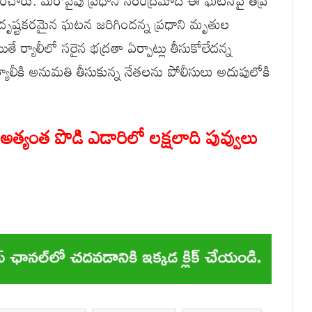
ించారు. మరోవైపు ప్రధాని నరేంద్రమోదీ ఈ ఘటనపై తీవ్ర
 దురదృష్టకరమైన ఘటన జరిగిందన్న ప్రధాని మృతుల
ర్యాలీలో సరైన భద్రతా ఏర్పాట్లు తీసుకోలేదన్న
 ర్యాలీకి అనుమతి తీసుకున్న నేతలను పోలీసులు అదుపులోకి
త్యంత పొడి ఎడారిలో లక్షలాది పువ్వులు