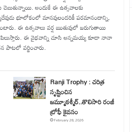
ాలు చెబుతున్నాయి. అందుకే ఈ ఉత్సవాలకు
 బ్రహ్మదేవుడు భూలోకంలో మానవులందరికీ పరమానందాన్ని,
ని అంటారు. ఈ ఉత్సవాలు వర్ష ఋతువులో జరుగుతాయి
కూడా పిలుస్తారు. ఈ వైభవాన్ని చూసి అన్నమయ్య కూడా నానా
 తన పాటలో వర్ణించారు.
Ranji Trophy : చరిత్ర
సృష్టించిన
జమ్మూకశ్మీర్..తొలిసారి రంజీ
ట్రోఫీ కైవసం
February 28, 2026