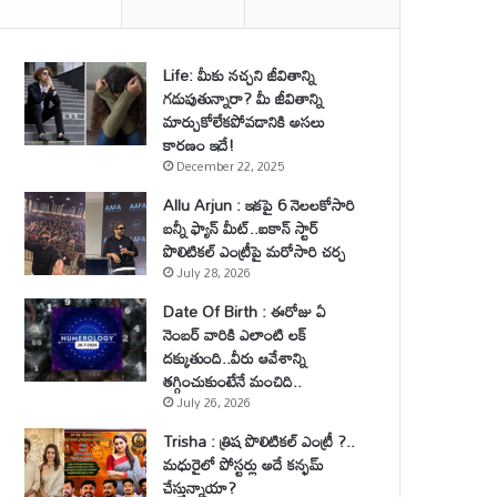
Life: మీకు నచ్చని జీవితాన్ని
గడుపుతున్నారా? మీ జీవితాన్ని
మార్చుకోలేకపోవడానికి అసలు
కారణం ఇదే!
December 22, 2025
Allu Arjun : ఇకపై 6 నెలలకోసారి
బన్నీ ఫ్యాన్ మీట్..ఐకాన్ స్టార్
పొలిటికల్ ఎంట్రీపై మరోసారి చర్చ
July 28, 2026
Date Of Birth : ఈరోజు ఏ
నెంబర్ వారికి ఎలాంటి లక్
దక్కుతుంది..వీరు ఆవేశాన్ని
తగ్గించుకుంటేనే మంచిది..
July 26, 2026
Trisha : త్రిష పొలిటికల్ ఎంట్రీ ?..
మధురైలో పోస్టర్లు అదే కన్ఫమ్
చేస్తున్నాయా?