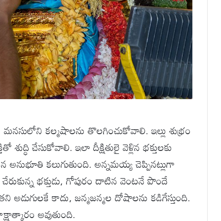
ా తన మనసులోని కల్మషాలను తొలగించుకోవాలి. ఇల్లు శుభ్రం
 శుద్ధి చేసుకోవాలి. ఇలా దీక్షితులై వెళ్లిన భక్తులకు
ుభూతి కలుగుతుంది. అన్నమయ్య చెప్పినట్లుగా
ేరుకున్న భక్తుడు, గోపురం దాటిన వెంటనే పొందే
ి అడుగులకే కాదు, జన్మజన్మల దోషాలను కడిగేస్తుంది.
్షాత్కారం అవుతుంది.