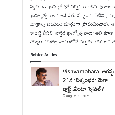
స్వయంగా బ్రహ్మదేవుడే నిర్వహించాడని పురాణ
‘బ్రహ్మోత్సవాలు’ అనే పేరు వచ్చింది. వీటిని
మోక్షాన్ని అందించే మార్గంగా ప్రారంభించార
కాబట్టి వీటిని ‘వార్షిక బ్రహ్మోత్సవాలు’ అని 
దిక్కుల నరులెల్ల వానలలోనే వత్తురు కదిలి అని
Related Articles
Vishvambhara: ఆగస్టు
21న ‘విశ్వంభర’ మెగా
బ్లాస్ట్..ఏంటా స్పెషల్?
August 21, 2025