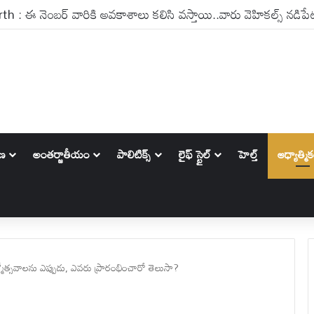
ానికి ఎండ్ కార్డ్ పడనుందా ? ట్రంప్ కామెంట్లు ఏం చెబుతున్నాయి?
ాణ
అంతర్జాతీయం
పాలిటిక్స్‌
లైఫ్ స్టైల్
హెల్త్
ఆధ్యాత్మి
ోత్సవాలను ఎప్పుడు, ఎవరు ప్రారంభించారో తెలుసా?