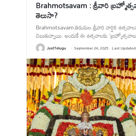
Brahmotsavam : శ్రీవారి బ్రహ్మోత్స
తెలుసా?
Brahmotsavam:తిరుమల శ్రీవారి వార్షిక ఉత్సవాల
చెబుతున్నాయి. అందుకే ఈ ఉత్సవాలకు 'బ్రహ్మోత్సవాలు
JustTelugu
September 24, 2025
Last Updated