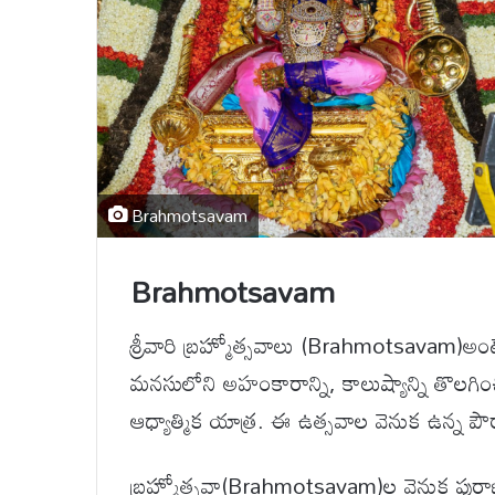
Brahmotsavam
Brahmotsavam
శ్రీవారి బ్రహ్మోత్సవాలు (Brahmotsavam)అం
మనసులోని అహంకారాన్ని, కాలుష్యాన్ని తొలగిం
ఆధ్యాత్మిక యాత్ర. ఈ ఉత్సవాల వెనుక ఉన్న పౌర
బ్రహ్మోత్సవా(Brahmotsavam)ల వెనుక పురాణ 