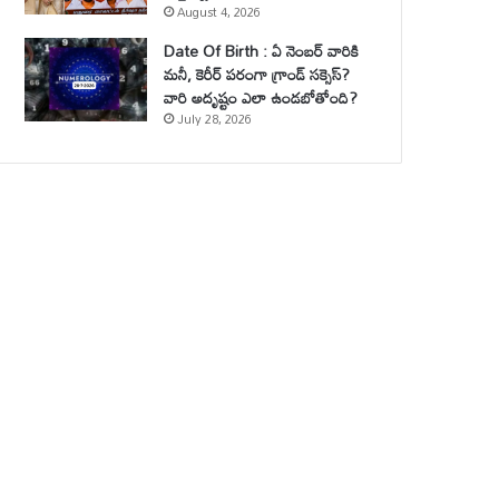
August 4, 2026
Date Of Birth : ఏ నెంబర్ వారికి
మనీ, కెరీర్ పరంగా గ్రాండ్ సక్సెస్?
వారి అదృష్టం ఎలా ఉండబోతోంది?
July 28, 2026