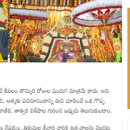
టే కేవలం తొమ్మిది రోజుల పండుగ మాత్రమే కాదు. అది
చి, ఆత్మకు పరమానందాన్ని రుచి చూపించే ఒక గొప్ప
ాణిక, తాత్విక విశేషాల గురించి ఇప్పుడు తెలుసుకుందాం.
నేపథ్యం..తిరుమల శ్రీవారి వార్షిక ఉత్సవాలను మొదట