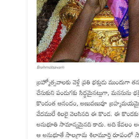
Brahmotsavam
బ్రహ్మోత్సవాలకు వెళ్లే ప్రతి భక్తుడు ముందుగ
చేసుకుని పండుగకు సిద్ధమైనట్లుగా, మనసును భక్తితో
కొండంత ఆనందం, అణువణువూ బ్రహ్మమయమైన అన
వేదములే శిలలై వెలసినది ఈ కొండ. ఈ కొండకు చ
అనుభూతి సామాన్యమైనది కాదు. అది కేవలం అతన
ఆ అనుభూతే సాలగ్రామ శిలామూర్తి రూపంలో సాక