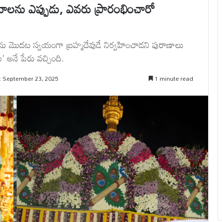
వాలను ఎప్పుడు, ఎవరు ప్రారంభించారో
ను మొదట స్వయంగా బ్రహ్మదేవుడే నిర్వహించాడని పురాణాలు
' అనే పేరు వచ్చింది.
: September 23, 2025
1 minute read