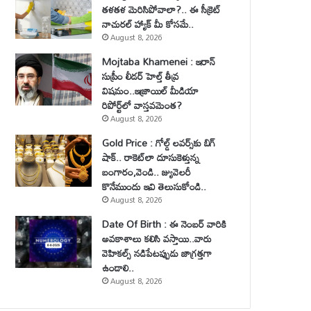
తళతళ మెరిసిపోవాలా?.. ఈ సీక్రెట్
నాచురల్ హ్యాక్ మీ కోసమే..
August 8, 2026
Mojtaba Khamenei : ఇరాన్
సుప్రీం లీడర్ హెల్త్ తీవ్ర
విషమం..ఇజ్రాయిల్ మీడియా
రిపోర్ట్‌లో వాస్తవమెంత?
August 8, 2026
Gold Price : గోల్డ్ లవర్స్‌కు బిగ్
షాక్.. రాకెట్‌లా దూసుకెళ్తున్న
బంగారం,వెండి.. జ్యువెలరీ
కొనేముందు ఇవి తెలుసుకోండి..
August 8, 2026
Date Of Birth : ఈ నెంబర్ వారికి
అవకాశాలు కలిసి వస్తాయి..వారు
వెహికల్స్ నడిపేటప్పుడు జాగ్రత్తగా
ఉండాలి..
August 8, 2026