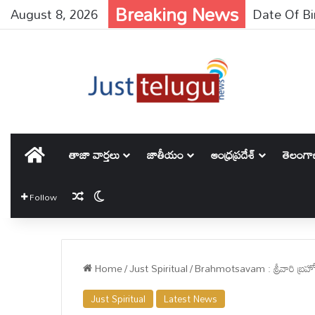
Breaking News
August 8, 2026
Trump : యుద్ధ
హోమ్
తాజా వార్తలు
జాతీయం
ఆంధ్రప్రదేశ్
తెలంగ
Random Article
Switch skin
Follow
Home
/
Just Spiritual
/
Brahmotsavam : శ్రీవారి బ్రహ్మ
Just Spiritual
Latest News