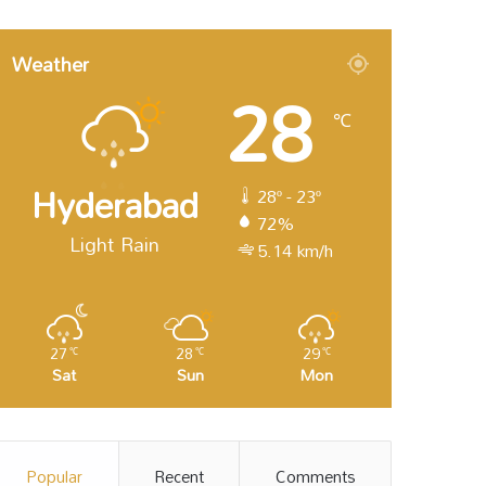
Weather
28
℃
Hyderabad
28º - 23º
72%
Light Rain
5.14 km/h
27
28
29
℃
℃
℃
Sat
Sun
Mon
Popular
Recent
Comments