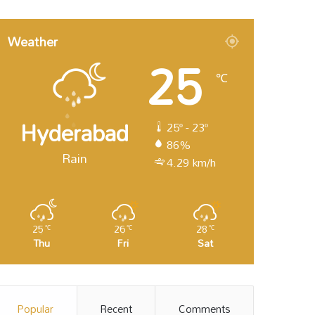
Weather
25
℃
Hyderabad
25º - 23º
86%
Rain
4.29 km/h
25
26
28
℃
℃
℃
Thu
Fri
Sat
Popular
Recent
Comments