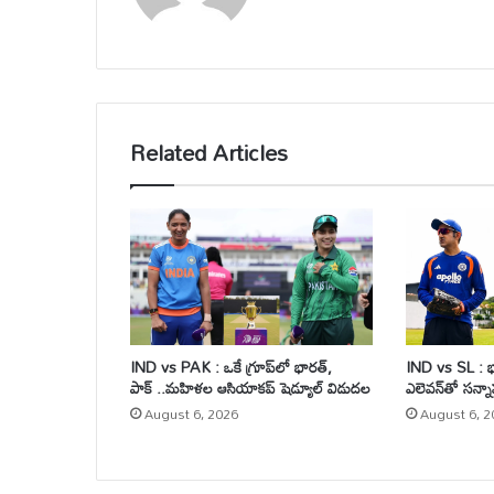
te
Related Articles
IND vs PAK : ఒకే గ్రూప్‌లో భారత్,
IND vs SL : భార
పాక్ ..మహిళల ఆసియాకప్ షెడ్యూల్ విడుదల
ఎలెవన్‌తో సన్న
August 6, 2026
August 6, 2