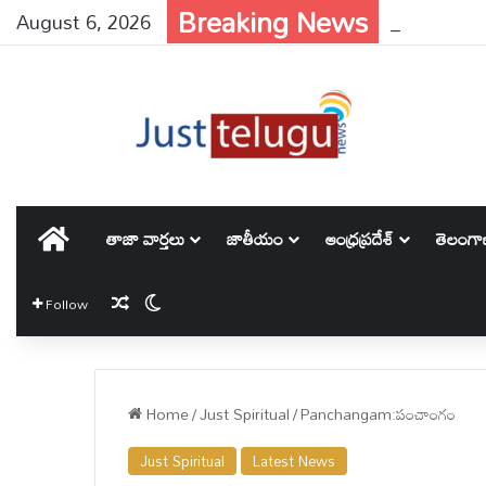
Breaking News
August 6, 2026
హోమ్
తాజా వార్తలు
జాతీయం
ఆంధ్రప్రదేశ్
తెలంగ
Random Article
Switch skin
Follow
Home
/
Just Spiritual
/
Panchangam:పంచాంగం
Just Spiritual
Latest News