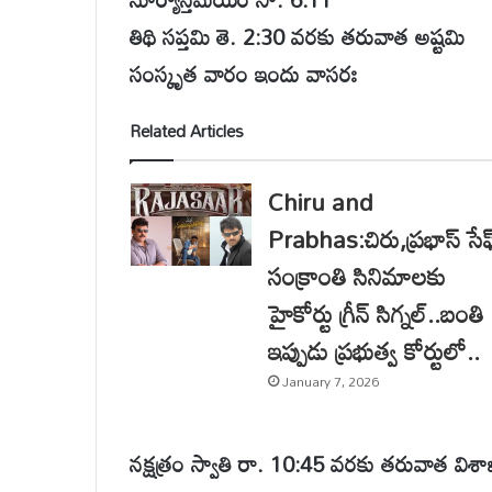
తిథి సప్తమి తె. 2:30 వరకు తరువాత అష్టమి
సంస్కృత వారం ఇందు వాసరః
Related Articles
Chiru and
Prabhas:చిరు,ప్రభాస్ సేఫ
సంక్రాంతి సినిమాలకు
హైకోర్టు గ్రీన్ సిగ్నల్..బంతి
ఇప్పుడు ప్రభుత్వ కోర్టులో..
January 7, 2026
నక్షత్రం స్వాతి రా. 10:45 వరకు తరువాత విశ