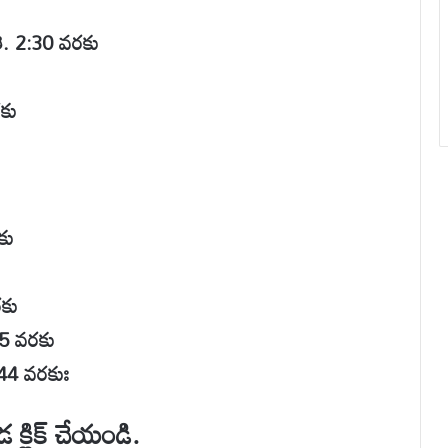
. 2:30 వరకు
కు
కు
రకు
5 వరకు
:44 వరకుః
 క్లిక్ చేయండి.