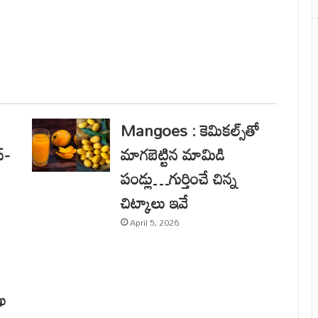
Mangoes : కెమికల్స్‌తో
్-
మాగబెట్టిన మామిడి
పండ్లు…గుర్తించే చిన్న
చిట్కాలు ఇవే
April 5, 2026
ాఖ