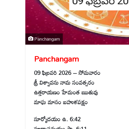
Panchangam
Panchangam
09 ఫిబ్రవరి 2026 – సోమవారం
శ్రీ విశ్వావసు నామ సంవత్సరం
ఉత్తరాయణం హేమంత ఋతువు
మాఘ మాసం బహుళపక్షం
సూర్యోదయం ఉ. 6:42
సూర్యాస్తమయం సా. 6:11