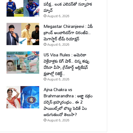
పరీక్ష.. లంక ఎలెవన్‌తో సన్నాహక
మ్యాచ్
August 6, 2026
Megastar Chiranjeevi : ఏపీ
బ్రాండ్ అంబాసిడర్‌గా చిరంజీవి..
మెగాస్టార్ టీమ్ రియాక్షన్
August 6, 2026
US Visa Rules : అమెరికా
వెళ్లేవాళ్లకు బిగ్ షాక్.. చిన్న తప్పు
చేసినా వీసా, గ్రీన్‌కార్డ్ అప్లికేషన్
క్షణాల్లో రిజెక్ట్..
August 6, 2026
Ajna Chakra vs
Brahmarandhra : ఆజ్ఞా చక్రం
వర్సెస్ బ్రహ్మరంధ్రం.. ఈ 2
పాయింట్స్‌లో బొట్టు పెడితే ఏం
జరుగుతుందో తెలుసా?
August 6, 2026