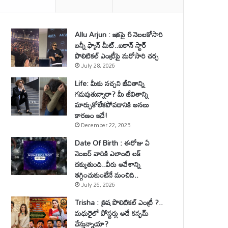
Allu Arjun : ఇకపై 6 నెలలకోసారి
బన్నీ ఫ్యాన్ మీట్..ఐకాన్ స్టార్
పొలిటికల్ ఎంట్రీపై మరోసారి చర్చ
July 28, 2026
Life: మీకు నచ్చని జీవితాన్ని
గడుపుతున్నారా? మీ జీవితాన్ని
మార్చుకోలేకపోవడానికి అసలు
కారణం ఇదే!
December 22, 2025
Date Of Birth : ఈరోజు ఏ
నెంబర్ వారికి ఎలాంటి లక్
దక్కుతుంది..వీరు ఆవేశాన్ని
తగ్గించుకుంటేనే మంచిది..
July 26, 2026
Trisha : త్రిష పొలిటికల్ ఎంట్రీ ?..
మధురైలో పోస్టర్లు అదే కన్ఫమ్
చేస్తున్నాయా?