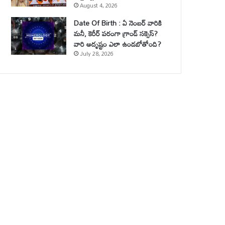
August 4, 2026
Date Of Birth : ఏ నెంబర్ వారికి
మనీ, కెరీర్ పరంగా గ్రాండ్ సక్సెస్?
వారి అదృష్టం ఎలా ఉండబోతోంది?
July 28, 2026