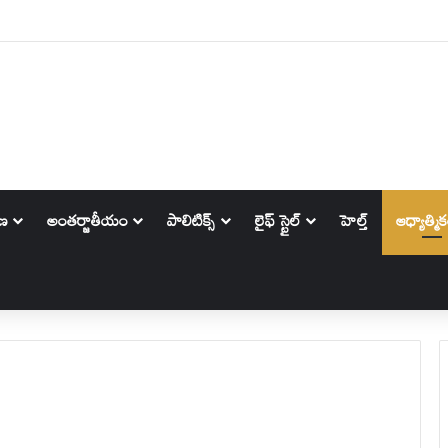
ాణ
అంతర్జాతీయం
పాలిటిక్స్‌
లైఫ్ స్టైల్
హెల్త్
ఆధ్యాత్మి