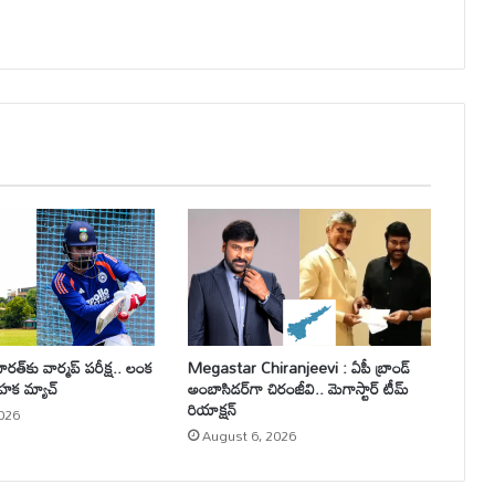
త్‌కు వార్మప్ పరీక్ష.. లంక
Megastar Chiranjeevi : ఏపీ బ్రాండ్
ాహక మ్యాచ్
అంబాసిడర్‌గా చిరంజీవి.. మెగాస్టార్ టీమ్
రియాక్షన్
026
August 6, 2026