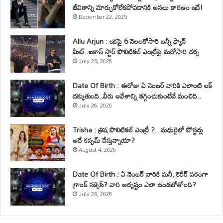
జీవితాన్ని మార్చుకోలేకపోవడానికి అసలు కారణం ఇదే!
December 22, 2025
Allu Arjun : ఇకపై 6 నెలలకోసారి బన్నీ ఫ్యాన్
మీట్..ఐకాన్ స్టార్ పొలిటికల్ ఎంట్రీపై మరోసారి చర్చ
July 28, 2026
Date Of Birth : ఈరోజు ఏ నెంబర్ వారికి ఎలాంటి లక్
దక్కుతుంది..వీరు ఆవేశాన్ని తగ్గించుకుంటేనే మంచిది..
July 26, 2026
Trisha : త్రిష పొలిటికల్ ఎంట్రీ ?.. మధురైలో పోస్టర్లు
అదే కన్ఫమ్ చేస్తున్నాయా?
August 4, 2026
Date Of Birth : ఏ నెంబర్ వారికి మనీ, కెరీర్ పరంగా
గ్రాండ్ సక్సెస్? వారి అదృష్టం ఎలా ఉండబోతోంది?
July 28, 2026