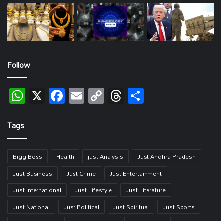
Follow
WhatsApp
X
Facebook
Email
Copy
Threads
Share
Link
Tags
Bigg Boss
Health
just Analysis
Just Andhra Pradesh
Just Business
Just Crime
Just Entertainment
Just International
Just Lifestyle
Just Literature
Just National
Just Political
Just Spiritual
Just Sports