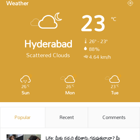
Weather
23
℃
Hyderabad
26º - 23º
88%
Scattered Clouds
4.64 km/h
26
26
23
℃
℃
℃
Sun
Mon
Tue
Popular
Recent
Comments
Life: మీకు నచ్చని జీవితాన్ని గడుపుతున్నారా? మీ