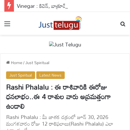
Vinegar : కిచెన్, బాత్రూమ్ గోడలు తళతళ మెరిసిపోవాలా?.. ఈ సీక్రెట్ నాచురల్ హ్యాక్ మీ కోసమే..
Menu
Se
Home
/
Just Spiritual
Just Spiritual
Latest News
Rashi Phalalu : ఈ రాశివారికి ఈరోజు
ధనలాభం..ఈ 4 రాశుల వారు అప్రమత్తంగా
ఉండాలి
Rashi Phalalu : మీ జాతక చక్రంలో జూన్ 30, 2026
మంగళవారం రోజు 12 రాశిఫలాలు(Rashi Phalalu) ఎలా