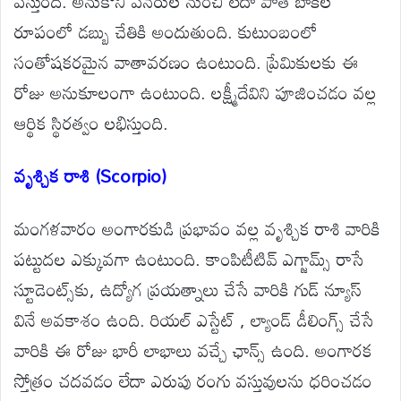
వస్తుంది. అనుకోని వనరుల నుంచి లేదా పాత బాకీల
రూపంలో డబ్బు చేతికి అందుతుంది. కుటుంబంలో
సంతోషకరమైన వాతావరణం ఉంటుంది. ప్రేమికులకు ఈ
రోజు అనుకూలంగా ఉంటుంది. లక్ష్మీదేవిని పూజించడం వల్ల
ఆర్థిక స్థిరత్వం లభిస్తుంది.
వృశ్చిక రాశి (Scorpio)
మంగళవారం అంగారకుడి ప్రభావం వల్ల వృశ్చిక రాశి వారికి
పట్టుదల ఎక్కువగా ఉంటుంది. కాంపిటీటివ్ ఎగ్జామ్స్ రాసే
స్టూడెంట్స్‌కు, ఉద్యోగ ప్రయత్నాలు చేసే వారికి గుడ్ న్యూస్
వినే అవకాశం ఉంది. రియల్ ఎస్టేట్ , ల్యాండ్ డీలింగ్స్ చేసే
వారికి ఈ రోజు భారీ లాభాలు వచ్చే ఛాన్స్ ఉంది. అంగారక
స్తోత్రం చదవడం లేదా ఎరుపు రంగు వస్తువులను ధరించడం