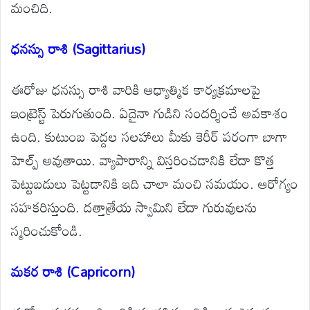
మంచిది.
ధనస్సు రాశి (Sagittarius)
ఈరోజు ధనస్సు రాశి వారికి ఆధ్యాత్మిక కార్యక్రమాలపై
ఇంట్రెస్ట్ పెరుగుతుంది. ఏదైనా గుడిని సందర్శించే అవకాశం
ఉంది. కుటుంబ పెద్దల సలహాలు మీకు కెరీర్ పరంగా బాగా
హెల్ప్ అవుతాయి. వ్యాపారాన్ని విస్తరించడానికి లేదా కొత్త
పెట్టుబడులు పెట్టడానికి ఇది చాలా మంచి సమయం. ఆరోగ్యం
సహకరిస్తుంది. దత్తాత్రేయ స్వామిని లేదా గురువులను
స్మరించుకోండి.
మకర రాశి (Capricorn)