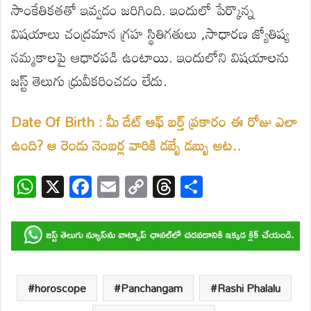
సాంకేతికతతో ఇవ్వడం జరిగింది. ఇందులో పేర్కొన్న
విషయాలు చంద్రమాన గ్రహ స్థితిగతులు ,సాధారణ జ్యోతిష్య
నమ్మకాలపై ఆధారపడి ఉంటాయి. ఇందులోని విషయాలను
జస్ట్ తెలుగు ధ్రువీకరించడం లేదు.
Date Of Birth : మీ డేట్ ఆఫ్ బర్త్ ప్రకారం ఈ రోజు ఎలా
ఉంది? ఆ రెండు నెంబర్ల వారికి డబ్బే డబ్బు అట..
W
X
F
E
C
T
S
h
ac
m
o
hr
h
at
e
ail
p
e
ar
s
b
y
a
e
A
o
Li
d
p
o
n
s
horoscope
Panchangam
Rashi Phalalu