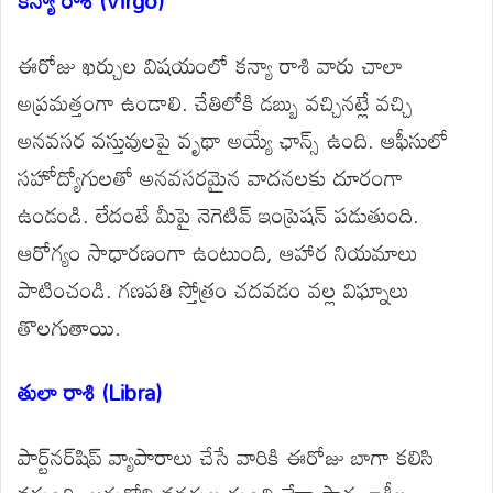
ఈరోజు ఖర్చుల విషయంలో కన్యా రాశి వారు చాలా
అప్రమత్తంగా ఉండాలి. చేతిలోకి డబ్బు వచ్చినట్లే వచ్చి
అనవసర వస్తువులపై వృథా అయ్యే ఛాన్స్ ఉంది. ఆఫీసులో
సహోద్యోగులతో అనవసరమైన వాదనలకు దూరంగా
ఉండండి. లేదంటే మీపై నెగెటివ్ ఇంప్రెషన్ పడుతుంది.
ఆరోగ్యం సాధారణంగా ఉంటుంది, ఆహార నియమాలు
పాటించండి. గణపతి స్తోత్రం చదవడం వల్ల విఘ్నాలు
తొలగుతాయి.
తులా రాశి (Libra)
పార్ట్‌నర్‌షిప్ వ్యాపారాలు చేసే వారికి ఈరోజు బాగా కలిసి