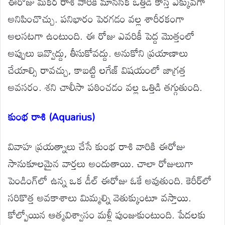
ఈరోజు మకర రాశి వారికి మానసిక ఒత్తిడి కాస్త ఎక్కువగా
అనిపించొచ్చు. పనిభారం పెరగడం వల్ల శారీరకంగా
అలసటగా ఉంటుంది. ఈ రోజు ఎవరికీ పెద్ద మొత్తంలో
అప్పులు ఇవ్వొద్దు, తీసుకోవద్దు. అనుకోని ప్రయాణాలు
చేయాల్సి రావచ్చు, కాబట్టి లగేజ్ విషయంలో జాగ్రత్త
అవసరం. శని చాలీసా పఠించడం వల్ల ఒత్తిడి తగ్గుతుంది.
కుంభ రాశి (Aquarius)
వివాహ ప్రయత్నాలు చేసే కుంభ రాశి వారికి ఈరోజు
సానుకూలమైన వార్తలు అందుతాయి. చాలా రోజులుగా
పెండింగ్‌లో ఉన్న ఒక డీల్ ఈరోజు ఓకే అవుతుంది. కెరీర్‌లో
సరికొత్త అవకాశాలు మిమ్మల్ని వెతుక్కుంటూ వస్తాయి.
కోల్పోయిన ఆత్మవిశ్వాసం మళ్లీ పుంజుకుంటుంది. పేదలకు