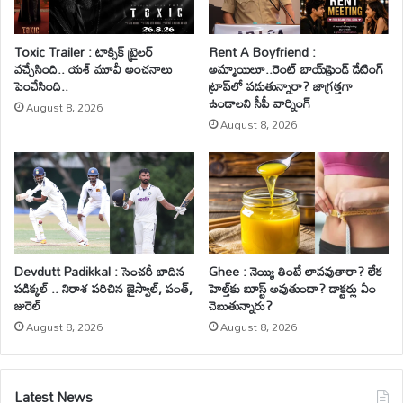
Toxic Trailer : టాక్సిక్ ట్రైలర్
Rent A Boyfriend :
వచ్చేసింది.. యశ్ మూవీ అంచనాలు
అమ్మాయిలూ..రెంట్ బాయ్‌ఫ్రెండ్ డేటింగ్
పెంచేసింది..
ట్రాప్‌లో పడుతున్నారా? జాగ్రత్తగా
ఉండాలని సీపీ వార్నింగ్
August 8, 2026
August 8, 2026
Devdutt Padikkal : సెంచరీ బాదిన
Ghee : నెయ్యి తింటే లావవుతారా? లేక
పడిక్కల్ .. నిరాశ పరిచిన జైస్వాల్, పంత్,
హెల్త్‌కు బూస్ట్ అవుతుందా? డాక్టర్లు ఏం
జురెల్
చెబుతున్నారు?
August 8, 2026
August 8, 2026
Latest News