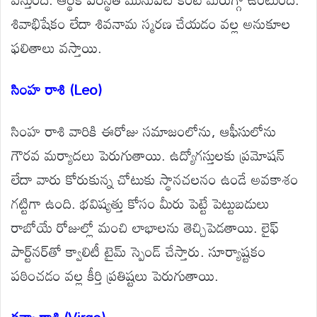
శివాభిషేకం లేదా శివనామ స్మరణ చేయడం వల్ల అనుకూల
ఫలితాలు వస్తాయి.
సింహ రాశి (Leo)
సింహ రాశి వారికి ఈరోజు సమాజంలోను, ఆఫీసులోను
గౌరవ మర్యాదలు పెరుగుతాయి. ఉద్యోగస్తులకు ప్రమోషన్
లేదా వారు కోరుకున్న చోటుకు స్థానచలనం ఉండే అవకాశం
గట్టిగా ఉంది. భవిష్యత్తు కోసం మీరు పెట్టే పెట్టుబడులు
రాబోయే రోజుల్లో మంచి లాభాలను తెచ్చిపెడతాయి. లైఫ్
పార్ట్‌నర్‌తో క్వాలిటీ టైమ్ స్పెండ్ చేస్తారు. సూర్యాష్టకం
పఠించడం వల్ల కీర్తి ప్రతిష్టలు పెరుగుతాయి.
కన్యా రాశి (Virgo)