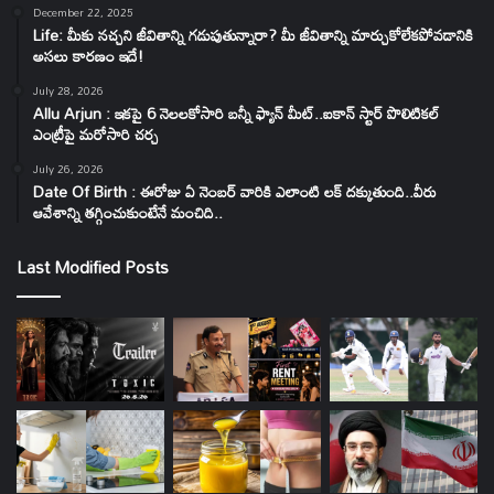
December 22, 2025
Life: మీకు నచ్చని జీవితాన్ని గడుపుతున్నారా? మీ జీవితాన్ని మార్చుకోలేకపోవడానికి
అసలు కారణం ఇదే!
July 28, 2026
Allu Arjun : ఇకపై 6 నెలలకోసారి బన్నీ ఫ్యాన్ మీట్..ఐకాన్ స్టార్ పొలిటికల్
ఎంట్రీపై మరోసారి చర్చ
July 26, 2026
Date Of Birth : ఈరోజు ఏ నెంబర్ వారికి ఎలాంటి లక్ దక్కుతుంది..వీరు
ఆవేశాన్ని తగ్గించుకుంటేనే మంచిది..
Last Modified Posts