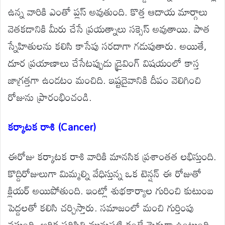
ఉన్న వారికి ఎంతో ప్లస్ అవుతుంది. కొత్త ఆదాయ మార్గాలు
వెతకడానికి మీరు చేసే ప్రయత్నాలు సక్సెస్ అవుతాయి. పాత
స్నేహితులను కలిసి కాసేపు సరదాగా గడుపుతారు. అయితే,
దూర ప్రయాణాలు చేసేటప్పుడు డ్రైవింగ్ విషయంలో కాస్త
జాగ్రత్తగా ఉండటం మంచిది. ఇష్టదైవానికి దీపం వెలిగించి
రోజును ప్రారంభించండి.
కర్కాటక రాశి (Cancer)
ఈరోజు కర్కాటక రాశి వారికి మానసిక ప్రశాంతత లభిస్తుంది.
కొద్దిరోజులుగా మిమ్మల్ని వేధిస్తున్న ఒక టెన్షన్ ఈ రోజుతో
క్లియర్ అయిపోతుంది. ఇంట్లో శుభకార్యాల గురించి కుటుంబ
పెద్దలతో కలిసి చర్చిస్తారు. సమాజంలో మంచి గుర్తింపు
వస్తుంది. ఆర్థిక పరిస్థితి మునుపటి కంటే మెరుగ్గా ఉంటుంది.