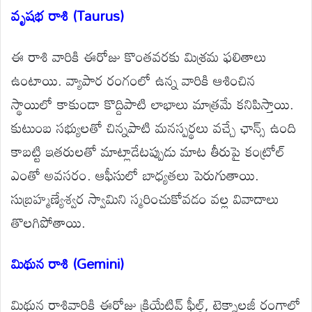
వృషభ రాశి (Taurus)
ఈ రాశి వారికి ఈరోజు కొంతవరకు మిశ్రమ ఫలితాలు
ఉంటాయి. వ్యాపార రంగంలో ఉన్న వారికి ఆశించిన
స్థాయిలో కాకుండా కొద్దిపాటి లాభాలు మాత్రమే కనిపిస్తాయి.
కుటుంబ సభ్యులతో చిన్నపాటి మనస్పర్థలు వచ్చే ఛాన్స్ ఉంది
కాబట్టి ఇతరులతో మాట్లాడేటప్పుడు మాట తీరుపై కంట్రోల్
ఎంతో అవసరం. ఆఫీసులో బాధ్యతలు పెరుగుతాయి.
సుబ్రహ్మణ్యేశ్వర స్వామిని స్మరించుకోవడం వల్ల వివాదాలు
తొలగిపోతాయి.
మిథున రాశి (Gemini)
మిథున రాశివారికి ఈరోజు క్రియేటివ్ ఫీల్డ్, టెక్నాలజీ రంగాల్లో