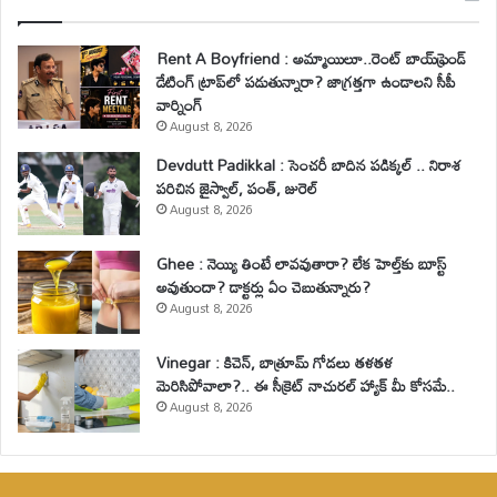
Rent A Boyfriend : అమ్మాయిలూ..రెంట్ బాయ్‌ఫ్రెండ్
డేటింగ్ ట్రాప్‌లో పడుతున్నారా? జాగ్రత్తగా ఉండాలని సీపీ
వార్నింగ్
August 8, 2026
Devdutt Padikkal : సెంచరీ బాదిన పడిక్కల్ .. నిరాశ
పరిచిన జైస్వాల్, పంత్, జురెల్
August 8, 2026
Ghee : నెయ్యి తింటే లావవుతారా? లేక హెల్త్‌కు బూస్ట్
అవుతుందా? డాక్టర్లు ఏం చెబుతున్నారు?
August 8, 2026
Vinegar : కిచెన్, బాత్రూమ్ గోడలు తళతళ
మెరిసిపోవాలా?.. ఈ సీక్రెట్ నాచురల్ హ్యాక్ మీ కోసమే..
August 8, 2026