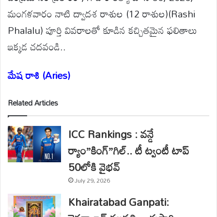
మంగళవారం నాటి ద్వాదశ రాశుల (12 రాశుల)(Rashi
Phalalu) పూర్తి వివరాలతో కూడిన కచ్చితమైన ఫలితాలు
ఇక్కడ చదవండి..
మేష రాశి (Aries)
Related Articles
ICC Rankings : వన్డే
ర్యాం”కింగ్”గిల్.. టీ ట్వంటీ టాప్
50లోకి వైభవ్
July 29, 2026
Khairatabad Ganpati: