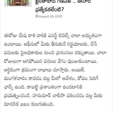
ఖైరతాబాద్ గణపతి .. ఈసారి
ప్రత్యేకతలేంటి?
August 26, 2025
ఈరోజు మేష రాశి వారికి ఎనర్జీ లెవెల్స్ చాలా అద్భుతంగా
ఉంటాయి. ఆఫీసులో మీరు తీసుకునే నిర్ణయాలకు, చేసే
పనులకు పైఅధికారుల నుంచి ప్రశంసలు దక్కుతాయి. చాలా
రోజులుగా ఆగిపోయిన పనులు వేగం పుంజుకుంటాయి.
ఆర్థికంగా క్రమంగా లాభాలు చూస్తారు. అయితే,
మంగళవారం కావడం వల్ల మీలో ఆవేశం, కోపం పెరిగే
ఛాన్స్ ఉంది. కాబట్టి ప్రశాంతంగా ఉండటానికి
ప్రయత్నించండి. హనుమాన్ చాలీసా పఠించడం వల్ల మీకు
మానసిక బలం కలుగుతుంది.