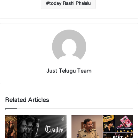
p
k
k
today Rashi Phalalu
Just Telugu Team
Related Articles