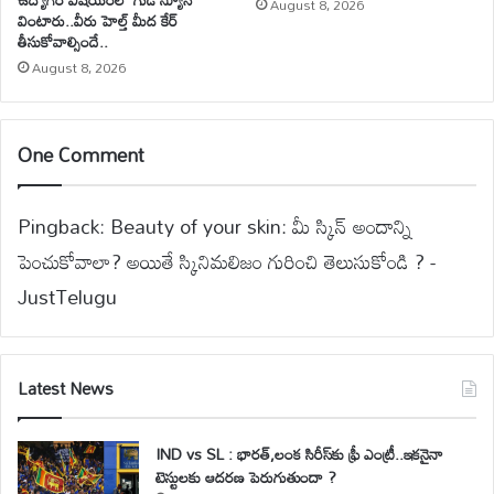
August 8, 2026
వింటారు..వీరు హెల్త్ మీద కేర్
తీసుకోవాల్సిందే..
August 8, 2026
One Comment
Pingback:
Beauty of your skin: మీ స్కిన్ అందాన్ని
పెంచుకోవాలా? అయితే స్కినిమలిజం గురించి తెలుసుకోండి ? -
JustTelugu
Latest News
IND vs SL : భారత్,లంక సిరీస్‌కు ఫ్రీ ఎంట్రీ..ఇకనైనా
టెస్టులకు ఆదరణ పెరుగుతుందా ?