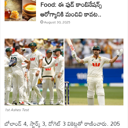
Food: ఈ ఫుడ్ కాంబినేషన్స్
ఆరోగ్యానికి మంచివి కావట..
August 30, 2025
1st Ashes Test
బోలాండ్ 4, స్టార్క్ 3, డోగెట్ 3 వికెట్లతో రాణించారు. 205