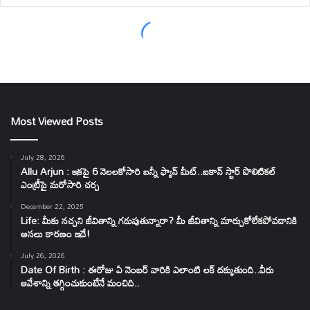
Most Viewed Posts
July 28, 2026
Allu Arjun : ఇకపై 6 నెలలకోసారి బన్నీ ఫ్యాన్ మీట్..ఐకాన్ స్టార్ పొలిటికల్
ఎంట్రీపై మరోసారి చర్చ
December 22, 2025
Life: మీకు నచ్చని జీవితాన్ని గడుపుతున్నారా? మీ జీవితాన్ని మార్చుకోలేకపోవడానికి
అసలు కారణం ఇదే!
July 26, 2026
Date Of Birth : ఈరోజు ఏ నెంబర్ వారికి ఎలాంటి లక్ దక్కుతుంది..వీరు
ఆవేశాన్ని తగ్గించుకుంటేనే మంచిది..