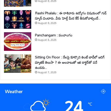
August 8, 2026
Rashi Phalalu : ఈ రాశివారు ఉద్యోగం విషయంలో గుడ్
న్యూస్ వింటారు..వీరు హెల్త్ మీద కేర్ తీసుకోవాల్సిందే..
August 8, 2026
Panchangam : పంచాంగం
August 8, 2026
Sitting On Floor : నేలపై కూర్చొని తింటే బాడీలో జరిగే
మ్యాజిక్ తెలుసా ? ఈ అలవాటుతో ఇక డాక్టర్‌తో పనే
ఉండదు..
August 7, 2026
Weather
24
℃