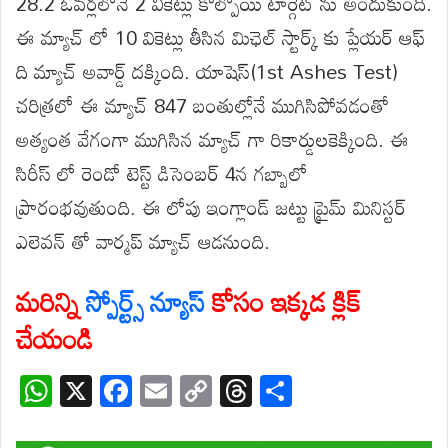
28.2 ఓవర్లలోనే 2 వికెట్లు కోల్పోయి టార్గెట్ ను అందుకుంది.
ఈ మ్యాచ్ లో 10 వికెట్లు తీసిన మిఛెల్ స్టార్క్ కు ప్లేయర్ ఆఫ్
ది మ్యాచ్ అవార్డ్ దక్కింది. యాషెస్(1st Ashes Test)
చరిత్రలో ఈ మ్యాచ్ 847 బంతుల్లోనే ముగిసిపోవడంతో
అత్యంత వేగంగా ముగిసిన మ్యాచ్ గా రికార్డులకెక్కింది. ఈ
సిరీస్ లో రెండో టెస్ట్ డిసెంబర్ 4న గబ్బాలో
ప్రారంభవుతుంది. ఈ లోపు ఇంగ్లాండ్ జట్టు ప్రైమ్ మినిస్టర్
ఎలెవన్ తో వార్మప్ మ్యాచ్ ఆడనుంది.
మరిన్ని
స్పోర్ట్స్ న్యూస్
కోసం ఇక్కడ క్లిక్
చేయండి
W
X
F
E
C
T
S
h
ac
m
o
hr
h