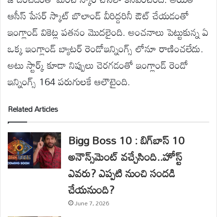
ఆసీస్ పేసర్ స్కాట్ బొలాండ్ వీరిద్దరినీ ఔట్ చేయడంతో
ఇంగ్లాండ్ వికెట్ల పతనం మొదలైంది. అంచనాలు పెట్టుకున్న ఏ
ఒక్క ఇంగ్లాండ్ బ్యాటర్ రెండోఇన్నింగ్స్ లోనూ రాణించలేదు.
అటు స్టార్క్ కూడా నిప్పులు చెరగడంతో ఇంగ్లాండ్ రెండో
ఇన్నింగ్స్ 164 పరుగులకే ఆలౌటైంది.
Related Articles
Bigg Boss 10 : బిగ్‌బాస్ 10
అనౌన్స్‌మెంట్ వచ్చేసింది..హోస్ట్
ఎవరు? ఎప్పటి నుంచి సందడి
చేయనుంది?
June 7, 2026