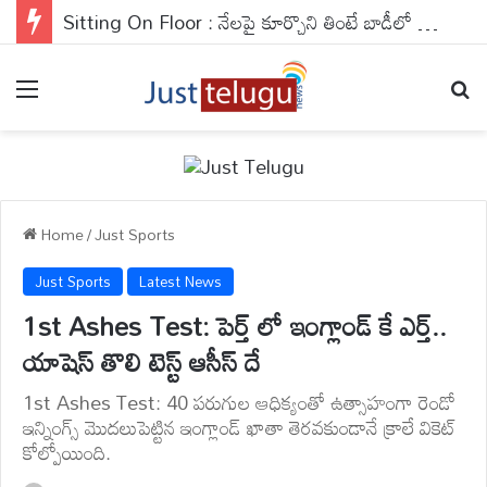
India Bowling : తేలిపోయిన భారత్ బౌలర్లు.. లంక ఎలెవన్ భారీస్కోరు
Menu
Se
Home
/
Just Sports
Just Sports
Latest News
1st Ashes Test: పెర్త్ లో ఇంగ్లాండ్ కే ఎర్త్..
యాషెస్ తొలి టెస్ట్ ఆసీస్ దే
1st Ashes Test: 40 పరుగుల ఆధిక్యంతో ఉత్సాహంగా రెండో
ఇన్నింగ్స్ మొదలుపెట్టిన ఇంగ్లాండ్ ఖాతా తెరవకుండానే క్రాలే వికెట్
కోల్పోయింది.