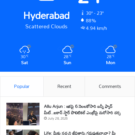
Hyderabad
30º - 23º
88%
Scattered Clouds
4.94 km/h
30
28
28
℃
℃
℃
Sat
Sun
Mon
Popular
Recent
Comments
Allu Arjun : ఇకపై 6 నెలలకోసారి బన్నీ ఫ్యాన్
మీట్..ఐకాన్ స్టార్ పొలిటికల్ ఎంట్రీపై మరోసారి చర్చ
July 28, 2026
Life: మీకు నచ్చని జీవితాన్ని గడుపుతున్నారా? మీ