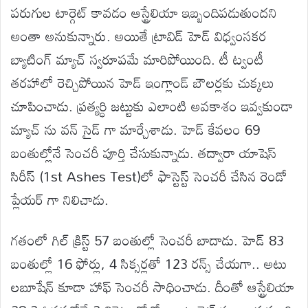
పరుగుల టార్గెట్ కావడం ఆస్ట్రేలియా ఇబ్బందిపడుతుందని
అంతా అనుకున్నారు. అయితే ట్రావిడ్ హెడ్ విధ్వంసకర
బ్యాటింగ్ మ్యాచ్ స్వరూపమే మారిపోయింది. టీ ట్వంటీ
తరహాలో రెచ్చిపోయిన హెడ్ ఇంగ్లాండ్ బౌలర్లకు చుక్కలు
చూపించాడు. ప్రత్యర్ధి జట్టుకు ఎలాంటి అవకాశం ఇవ్వకుండా
మ్యాచ్ ను వన్ సైడ్ గా మార్చేశాడు. హెడ్ కేవలం 69
బంతుల్లోనే సెంచరీ పూర్తి చేసుకున్నాడు. తద్వారా యాషెస్
సిరీస్ (1st Ashes Test)లో ఫాస్టెస్ట్ సెంచరీ చేసిన రెండో
ప్లేయర్ గా నిలిచాడు.
గతంలో గిల్ క్రిస్ట్ 57 బంతుల్లో సెంచరీ బాదాడు. హెడ్ 83
బంతుల్లో 16 ఫోర్లు, 4 సిక్సర్లతో 123 రన్స్ చేయగా.. అటు
లబూషేన్ కూడా హాఫ్ సెంచరీ సాధించాడు. దీంతో ఆస్ట్రేలియా