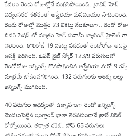
కేవలం రెండు రోజుల్లోనే ముగిసిపోయింది. ట్రావిడ్ హెడ్
విధ్వంసకర శతకంతో ఆస్ట్రేలియా ఘనవిజయం సాధించింది.
రెండు రోజుల్లో మొత్తం 23 వికెట్లు నేలకూలగా.. రెండో రోజు
చివరి సెషన్ లో మాత్రం హెడ్ సునామీ బ్యాటింగ్ హైలెట్ గా
నిలిచింది. తొలిరోజే 19 వికెట్లు పడడంతో రెండోరోజు ఆటపై
ఆసక్తి పెరిగింది. ఓవన్ నైట్ స్కోర్ 123/9 పరుగులతో
రెండోరోజు ఇన్నింగ్స్ కొనసాగించిన ఆస్ట్రేలియా మరో 9 రన్స్
మాత్రమే జోడించగలిగింది. 132 పరుగులకు ఆతిథ్య జట్టు
ఇన్నింగ్స్ ముగిసింది.
40 పరుగుల ఆధిక్యంతో ఉత్సాహంగా రెండో ఇన్నింగ్స్
మొదలుపెట్టిన ఇంగ్లాండ్ ఖాతా తెరవకుండానే క్రాలే వికెట్
కోల్పోయింది. తర్వాత డకెట్, పోప్ 65 పరుగులు
జోడించడంతో మంచి స్కోర్ చేసేలా కనిపించింది. అయితే