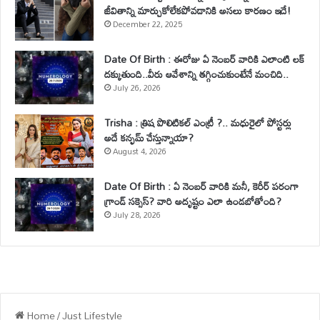
జీవితాన్ని మార్చుకోలేకపోవడానికి అసలు కారణం ఇదే!
December 22, 2025
Date Of Birth : ఈరోజు ఏ నెంబర్ వారికి ఎలాంటి లక్
దక్కుతుంది..వీరు ఆవేశాన్ని తగ్గించుకుంటేనే మంచిది..
July 26, 2026
Trisha : త్రిష పొలిటికల్ ఎంట్రీ ?.. మధురైలో పోస్టర్లు
అదే కన్ఫమ్ చేస్తున్నాయా?
August 4, 2026
Date Of Birth : ఏ నెంబర్ వారికి మనీ, కెరీర్ పరంగా
గ్రాండ్ సక్సెస్? వారి అదృష్టం ఎలా ఉండబోతోంది?
July 28, 2026