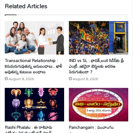
Related Articles
Transactional Relationship :
IND vs SL : భారత్,లంక సిరీస్‌కు ఫ్రీ
కనుమరుగువుతున్న అనుబంధాలు.. ఖాళీ
ఎంట్రీ..ఇకనైనా టెస్టులకు ఆదరణ
అవుతున్న కుటుంబ బంధాలు
పెరుగుతుందా ?
August 8, 2026
August 8, 2026
Rashi Phalalu : ఈ రాశివారు
Panchangam : పంచాంగం
ఉద్యోగం విషయంలో గుడ్ న్యూస్