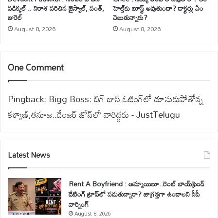
పడిక్కల్ .. నిరాశ పరిచిన జైస్వాల్, పంత్,
హెల్త్‌కు బూస్ట్ అవుతుందా? డాక్టర్లు ఏం
జురెల్
చెబుతున్నారు?
August 8, 2026
August 8, 2026
One Comment
Pingback:
Bigg Boss: బిగ్ బాస్‌ ఓటింగ్‌లో దూసుకుపోతోన్న
కళ్యాణ్,తనూజ..డేంజర్ జోన్‌లో వారిద్దరు - JustTelugu
Latest News
Rent A Boyfriend : అమ్మాయిలూ..రెంట్ బాయ్‌ఫ్రెండ్
డేటింగ్ ట్రాప్‌లో పడుతున్నారా? జాగ్రత్తగా ఉండాలని సీపీ
వార్నింగ్
August 8, 2026