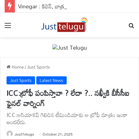
Vinegar : కిచెన్, బాత్రూమ్ గోడలు తళతళ మెరిసిపోవాలా?.. ఈ సీక్రెట్ నాచురల్ హ్యాక్ మీ కోసమే..
Menu
Se
Home
/
Just Sports
Just Sports
Latest News
ICC:ట్రోఫీ పంపిస్తావా ? లేదా ?.. నఖ్వీకి బీసీసీఐ
ఫైనల్ వార్నింగ్
ICC:ఆసియాకప్ గెలిచిన టీమిండియాకు ఆ ట్రోఫీ మాత్రం ఇంకా
అందలేదు.
JustTelugu
October 21, 2025