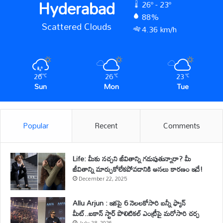
Hyderabad
26º - 23º
88%
Scattered Clouds
4.36 km/h
26
26
23
℃
℃
℃
Sun
Mon
Tue
Popular
Recent
Comments
Life: మీకు నచ్చని జీవితాన్ని గడుపుతున్నారా? మీ
జీవితాన్ని మార్చుకోలేకపోవడానికి అసలు కారణం ఇదే!
December 22, 2025
Allu Arjun : ఇకపై 6 నెలలకోసారి బన్నీ ఫ్యాన్
మీట్..ఐకాన్ స్టార్ పొలిటికల్ ఎంట్రీపై మరోసారి చర్చ