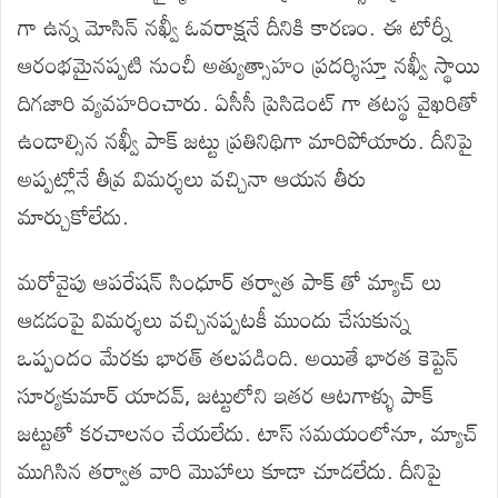
గా ఉన్న మోసిన్ నఖ్వీ ఓవరాక్షనే దీనికి కారణం. ఈ టోర్నీ
ఆరంభమైనప్పటి నుంచీ అత్యుత్సాహం ప్రదర్శిస్తూ నఖ్వీ స్థాయి
దిగజారి వ్యవహరించారు. ఏసీసీ ప్రెసిడెంట్ గా తటస్థ వైఖరితో
ఉండాల్సిన నఖ్వీ పాక్ జట్టు ప్రతినిథిగా మారిపోయారు. దీనిపై
అప్పట్లోనే తీవ్ర విమర్శలు వచ్చినా ఆయన తీరు
మార్చుకోలేదు.
మరోవైపు ఆపరేషన్ సింధూర్ తర్వాత పాక్ తో మ్యాచ్ లు
ఆడడంపై విమర్శలు వచ్చినప్పటకీ ముందు చేసుకున్న
ఒప్పందం మేరకు భారత్ తలపడింది. అయితే భారత కెప్టెన్
సూర్యకుమార్ యాదవ్, జట్టులోని ఇతర ఆటగాళ్ళు పాక్
జట్టుతో కరచాలనం చేయలేదు. టాస్ సమయంలోనూ, మ్యాచ్
ముగిసిన తర్వాత వారి మొహాలు కూడా చూడలేదు. దీనిపై