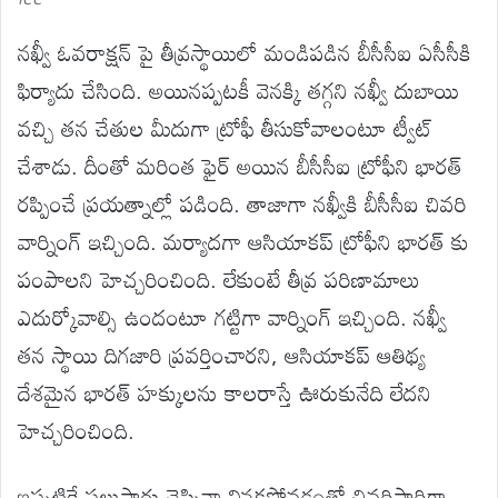
నఖ్వీ ఓవరాక్షన్ పై తీవ్రస్థాయిలో మండిపడిన బీసీసీఐ ఏసీసీకి
ఫిర్యాదు చేసింది. అయినప్పటకీ వెనక్కి తగ్గని నఖ్వీ దుబాయి
వచ్చి తన చేతుల మీదుగా ట్రోఫీ తీసుకోవాలంటూ ట్వీట్
చేశాడు. దీంతో మరింత ఫైర్ అయిన బీసీసీఐ ట్రోఫీని భారత్
రప్పించే ప్రయత్నాల్లో పడింది. తాజాగా నఖ్వీకి బీసీసీఐ చివరి
వార్నింగ్ ఇచ్చింది. మర్యాదగా ఆసియాకప్ ట్రోఫీని భారత్ కు
పంపాలని హెచ్చరించింది. లేకుంటే తీవ్ర పరిణామాలు
ఎదుర్కోవాల్సి ఉందంటూ గట్టిగా వార్నింగ్ ఇచ్చింది. నఖ్వీ
తన స్థాయి దిగజారి ప్రవర్తించారని, ఆసియాకప్ ఆతిథ్య
దేశమైన భారత్ హక్కులను కాలరాస్తే ఊరుకునేది లేదని
హెచ్చరించింది.
ఇప్పటికే పలుసార్లు చెప్పినా వినకపోవడంతో చివరిసారిగా