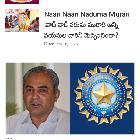
Naari Naari Naduma Murari
:నారీ నారీ నడుమ మురారి అన్ని
వయసుల వారినీ మెప్పించిందా?
January 16, 2026
ICC