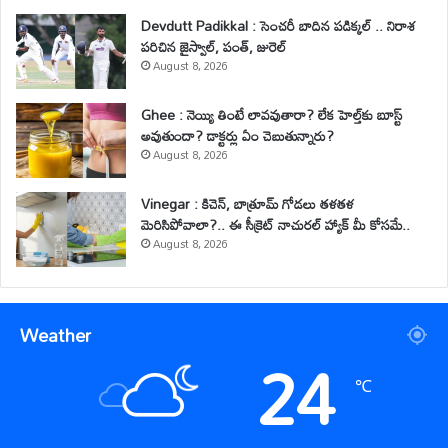
Devdutt Padikkal : సెంచరీ బాదిన పడిక్కల్ .. నిరాశ
పరిచిన జైస్వాల్, పంత్, జురెల్
August 8, 2026
Ghee : నెయ్యి తింటే లావవుతారా? లేక హెల్త్‌కు బూస్ట్
అవుతుందా? డాక్టర్లు ఏం చెబుతున్నారు?
August 8, 2026
Vinegar : కిచెన్, బాత్రూమ్ గోడలు తళతళ
మెరిసిపోవాలా?.. ఈ సీక్రెట్ నాచురల్ హ్యాక్ మీ కోసమే..
August 8, 2026
Weather
24
℃