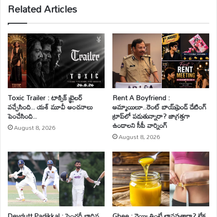
Related Articles
Toxic Trailer : టాక్సిక్ ట్రైలర్
Rent A Boyfriend :
వచ్చేసింది.. యశ్ మూవీ అంచనాలు
అమ్మాయిలూ..రెంట్ బాయ్‌ఫ్రెండ్ డేటింగ్
పెంచేసింది..
ట్రాప్‌లో పడుతున్నారా? జాగ్రత్తగా
ఉండాలని సీపీ వార్నింగ్
August 8, 2026
August 8, 2026
Devdutt Padikkal : సెంచరీ బాదిన
Ghee : నెయ్యి తింటే లావవుతారా? లేక