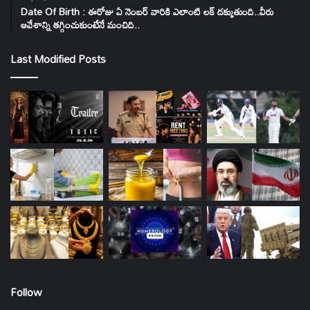
Date Of Birth : ఈరోజు ఏ నెంబర్ వారికి ఎలాంటి లక్ దక్కుతుంది..వీరు
ఆవేశాన్ని తగ్గించుకుంటేనే మంచిది..
Last Modified Posts
Follow