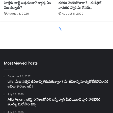
Most Viewed Posts
December 22, 2025
Life: మీకు నచ్చని జీవితాన్ని గడుపుతున్నారా? మీ జీవితాన్ని మార్చుకోలేకపోవడానికి
అసలు కారణం ఇదే!
July 28, 2026
Allu Arjun : ఇకపై 6 నెలలకోసారి బన్నీ ఫ్యాన్ మీట్..ఐకాన్ స్టార్ పొలిటికల్
ఎంట్రీపై మరోసారి చర్చ
July 26, 2026