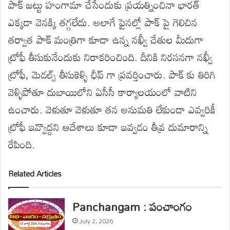
పాక్ జట్టు హంగామా చేసేందుకు ప్రయత్నించినా భారత్
ఎక్కడా వెనక్కి తగ్గలేదు. అలాగే ఫైనల్లో పాక్ పై గెలిచిన
తర్వాత పాక్ మంత్రిగా కూడా ఉన్న నఖ్వీ చేతుల మీదుగా
ట్రోఫీ తీసుకునేందుకు నిరాకరించింది. దీనికి నిరసనగా నఖ్వీ
ట్రోఫీ, మెడల్స్ తీసుకెళ్ళి ఛీప్ గా ప్రవర్తించారు. పాక్ కు తిరిగి
వెళ్ళిపోతూ దుబాయిలోని ఏసీసీ కార్యాలయంలో వాటిని
ఉంచారు. వెళుతూ వెళుతూ తన అనుమతి లేకుండా ఎవ్వరికీ
ట్రోఫీ ఇవ్వొద్దని ఆదేశాలు కూడా ఇవ్వడం తీవ్ర దుమారాన్ని
రేపింది.
Related Articles
Panchangam : పంచాంగం
July 2, 2026