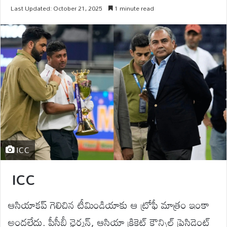
Last Updated: October 21, 2025
1 minute read
ICC
ICC
ఆసియాకప్ గెలిచిన టీమిండియాకు ఆ ట్రోఫీ మాత్రం ఇంకా
అందలేదు. పీసీబీ ఛైర్మన్, ఆసియా క్రికెట్ కౌన్సిల్ ప్రెసిడెంట్