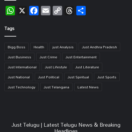
WhatsApp
X
Facebook
Email
Copy
Threads
Share
Link
Tags
Bigg Boss
Health
just Analysis
Just Andhra Pradesh
Just Business
Just Crime
Just Entertainment
Just International
Just Lifestyle
Just Literature
Just National
Just Political
Just Spiritual
Just Sports
Just Technology
Just Telangana
Latest News
Just Telugu | Latest Telugu News & Breaking
Headlines