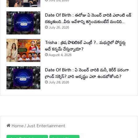
July 28, 2026
Date Of Birth : ఈరోజు ఏ నెంబర్ వారికి ఎలాంటి లక్
దక్కుతుంది..వీరు ఆవేశాన్ని తగ్గించుకుంటేనే మంచిది..
July 26, 2026
Trisha : త్రిష పొలిటికల్ ఎంట్రీ ?.. మధురైలో పోస్టర్లు
అదే కన్ఫమ్ చేస్తున్నాయా?
August 4, 2026
Date Of Birth : ఏ నెంబర్ వారికి మనీ, కెరీర్ పరంగా
గ్రాండ్ సక్సెస్? వారి అదృష్టం ఎలా ఉండబోతోంది?
July 28, 2026