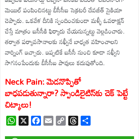
మెయిల్ పంపించినట్టు బీసీసీఐ సెక్రటరీ దేవజీత్ సైకియా
చెప్పారు. ఒకవేళ దీనికి స్పందించకుండా మళ్ళీ ఓవరాక్షన్
చేస్తే మాత్రం ఐసీసీకి ఫిర్యాదు చేయనున్నట్టు వెల్లడించారు.
తర్వాత పర్యావసానాలకు నఖ్వీనే బాధ్యత వహించాలని
వార్నింగ్ ఇచ్చారు. ఇప్పటికే ఐసీసీ నుంచి కూడా నఖ్వీని
సాగనంపేందుకు బీసీసీఐ పావులు కదుపుతోంది.
Neck Pain: మెడనొప్పితో
బాధపడుతున్నారా? స్పాండిలైటిస్‌కు చెక్ పెట్టే
చిట్కాలు!
W
X
F
E
C
T
S
h
ac
m
o
hr
h