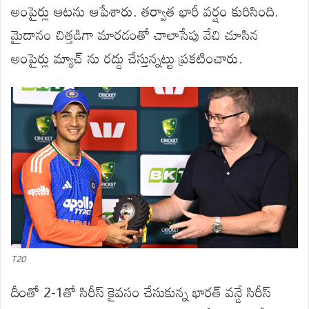
అంపైర్లు ఆటను ఆపేశారు. తర్వాత భారీ వర్షం కురిసింది.
మైదానం చిత్తడిగా మారడంతో చాలాసేపు వేచి చూసిన
అంపైర్లు మ్యాచ్ ను రద్దు చేస్తున్నట్టు ప్రకటించారు.
T20
దీంతో 2-1తో సిరీస్ కైవసం చేసుకున్న భారత్ వన్డే సిరీస్