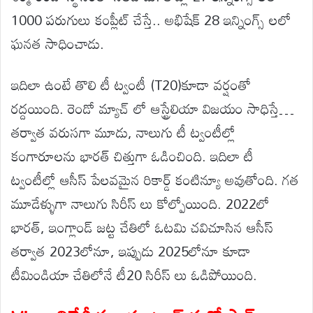
1000 పరుగులు కంప్లీట్ చేస్తే.. అభిషేక్ 28 ఇన్నింగ్స్ లలో
ఘనత సాధించాడు.
ఇదిలా ఉంటే తొలి టీ ట్వంటీ (T20)కూడా వర్షంతో
రద్దయింది. రెండో మ్యాచ్ లో ఆస్ట్రేలియా విజయం సాధిస్తే…
తర్వాత వరుసగా మూడు, నాలుగు టీ ట్వంటీల్లో
కంగారూలను భారత్ చిత్తుగా ఓడించింది. ఇదిలా టీ
ట్వంటీల్లో ఆసీస్ పేలవమైన రికార్డ్ కంటిన్యూ అవుతోంది. గత
మూడేళ్ళుగా నాలుగు సిరీస్ లు కోల్పోయింది. 2022లో
భారత్, ఇంగ్లాండ్ జట్ట చేతిలో ఓటమి చవిచూసిన ఆసీస్
తర్వాత 2023లోనూ, ఇప్పుడు 2025లోనూ కూడా
టీమిండియా చేతిలోనే టీ20 సిరీస్ లు ఓడిపోయింది.