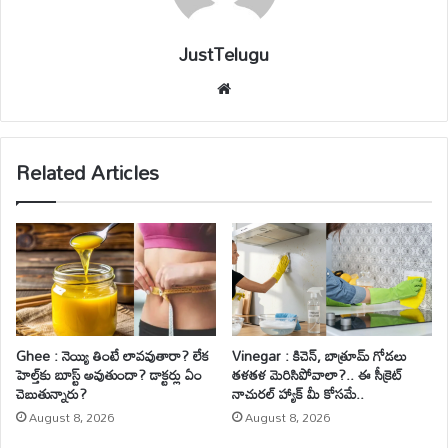
JustTelugu
We
bsi
te
Related Articles
Ghee : నెయ్యి తింటే లావవుతారా? లేక
Vinegar : కిచెన్, బాత్రూమ్ గోడలు
హెల్త్‌కు బూస్ట్ అవుతుందా? డాక్టర్లు ఏం
తళతళ మెరిసిపోవాలా?.. ఈ సీక్రెట్
చెబుతున్నారు?
నాచురల్ హ్యాక్ మీ కోసమే..
August 8, 2026
August 8, 2026