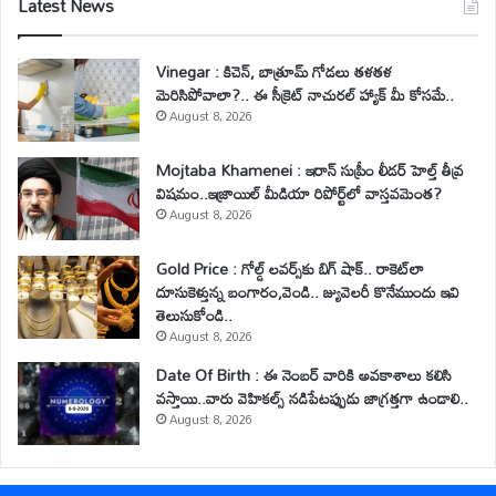
Latest News
Vinegar : కిచెన్, బాత్రూమ్ గోడలు తళతళ
మెరిసిపోవాలా?.. ఈ సీక్రెట్ నాచురల్ హ్యాక్ మీ కోసమే..
August 8, 2026
Mojtaba Khamenei : ఇరాన్ సుప్రీం లీడర్ హెల్త్ తీవ్ర
విషమం..ఇజ్రాయిల్ మీడియా రిపోర్ట్‌లో వాస్తవమెంత?
August 8, 2026
Gold Price : గోల్డ్ లవర్స్‌కు బిగ్ షాక్.. రాకెట్‌లా
దూసుకెళ్తున్న బంగారం,వెండి.. జ్యువెలరీ కొనేముందు ఇవి
తెలుసుకోండి..
August 8, 2026
Date Of Birth : ఈ నెంబర్ వారికి అవకాశాలు కలిసి
వస్తాయి..వారు వెహికల్స్ నడిపేటప్పుడు జాగ్రత్తగా ఉండాలి..
August 8, 2026