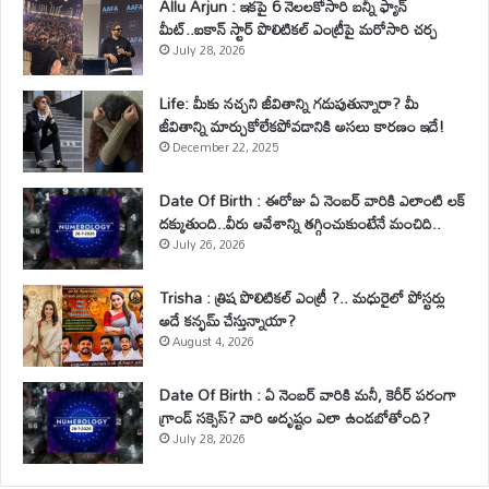
Allu Arjun : ఇకపై 6 నెలలకోసారి బన్నీ ఫ్యాన్
మీట్..ఐకాన్ స్టార్ పొలిటికల్ ఎంట్రీపై మరోసారి చర్చ
July 28, 2026
Life: మీకు నచ్చని జీవితాన్ని గడుపుతున్నారా? మీ
జీవితాన్ని మార్చుకోలేకపోవడానికి అసలు కారణం ఇదే!
December 22, 2025
Date Of Birth : ఈరోజు ఏ నెంబర్ వారికి ఎలాంటి లక్
దక్కుతుంది..వీరు ఆవేశాన్ని తగ్గించుకుంటేనే మంచిది..
July 26, 2026
Trisha : త్రిష పొలిటికల్ ఎంట్రీ ?.. మధురైలో పోస్టర్లు
అదే కన్ఫమ్ చేస్తున్నాయా?
August 4, 2026
Date Of Birth : ఏ నెంబర్ వారికి మనీ, కెరీర్ పరంగా
గ్రాండ్ సక్సెస్? వారి అదృష్టం ఎలా ఉండబోతోంది?
July 28, 2026