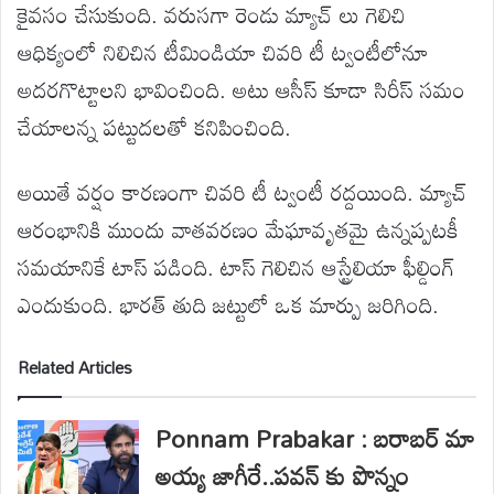
కైవసం చేసుకుంది. వరుసగా రెండు మ్యాచ్ లు గెలిచి
ఆధిక్యంలో నిలిచిన టీమిండియా చివరి టీ ట్వంటీలోనూ
అదరగొట్టాలని భావించింది. అటు ఆసీస్ కూడా సిరీస్ సమం
చేయాలన్న పట్టుదలతో కనిపించింది.
అయితే వర్షం కారణంగా చివరి టీ ట్వంటీ రద్దయింది. మ్యాచ్
ఆరంభానికి ముందు వాతవరణం మేఘావృతమై ఉన్నప్పటకీ
సమయానికే టాస్ పడింది. టాస్ గెలిచిన ఆస్ట్రేలియా ఫీల్డింగ్
ఎందుకుంది. భారత్ తుది జట్టులో ఒక మార్పు జరిగింది.
Related Articles
Ponnam Prabakar : బరాబర్ మా
అయ్య జాగీరే..పవన్ కు పొన్నం