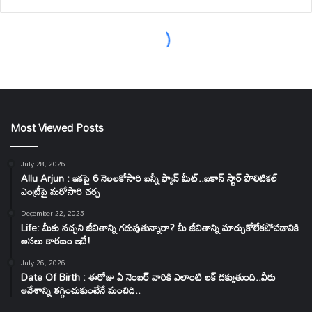
Most Viewed Posts
July 28, 2026
Allu Arjun : ఇకపై 6 నెలలకోసారి బన్నీ ఫ్యాన్ మీట్..ఐకాన్ స్టార్ పొలిటికల్
ఎంట్రీపై మరోసారి చర్చ
December 22, 2025
Life: మీకు నచ్చని జీవితాన్ని గడుపుతున్నారా? మీ జీవితాన్ని మార్చుకోలేకపోవడానికి
అసలు కారణం ఇదే!
July 26, 2026
Date Of Birth : ఈరోజు ఏ నెంబర్ వారికి ఎలాంటి లక్ దక్కుతుంది..వీరు
ఆవేశాన్ని తగ్గించుకుంటేనే మంచిది..