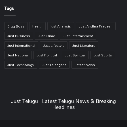
Link
Tags
Bigg Boss
Health
just Analysis
Just Andhra Pradesh
Just Business
Just Crime
Just Entertainment
Just International
Just Lifestyle
Just Literature
Just National
Just Political
Just Spiritual
Just Sports
Just Technology
Just Telangana
Latest News
Just Telugu | Latest Telugu News & Breaking
Headlines