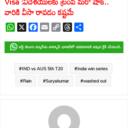
Visa :విదేశీయులకు ట్రంప్ మరో షాక్..
వారికి వీసా రావడం కష్టమే
W
X
F
E
C
T
S
h
ac
m
o
hr
h
at
e
ail
p
e
ar
s
b
y
a
e
A
o
Li
d
p
o
n
s
IND vs AUS 5th T20
India win series
p
k
k
Rain
Suryakumar
washed out