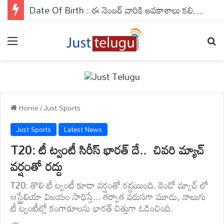
Date Of Birth : ఈ నెంబర్ వారికి అవకాశాలు కలిసి వస్తాయి..వారు వెహికల్స్ నడిపేటప్పుడు జాగ్రత్తగా ఉండాలి..
Menu
Se
Home
/
Just Sports
Just Sports
Latest News
T20: టీ ట్వంటీ సిరీస్ భారత్ దే.. చివరి మ్యాచ్
వర్షంతో రద్దు
T20: తొలి టీ ట్వంటీ కూడా వర్షంతో రద్దయింది. రెండో మ్యాచ్ లో
ఆస్ట్రేలియా విజయం సాధిస్తే... తర్వాత వరుసగా మూడు, నాలుగు
టీ ట్వంటీల్లో కంగారూలను భారత్ చిత్తుగా ఓడించింది.