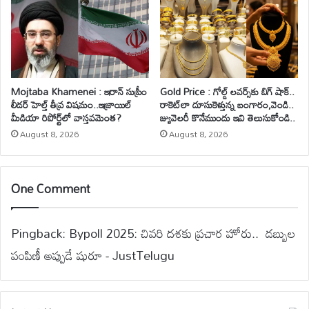
Mojtaba Khamenei : ఇరాన్ సుప్రీం
Gold Price : గోల్డ్ లవర్స్‌కు బిగ్ షాక్..
లీడర్ హెల్త్ తీవ్ర విషమం..ఇజ్రాయిల్
రాకెట్‌లా దూసుకెళ్తున్న బంగారం,వెండి..
మీడియా రిపోర్ట్‌లో వాస్తవమెంత?
జ్యువెలరీ కొనేముందు ఇవి తెలుసుకోండి..
August 8, 2026
August 8, 2026
One Comment
Pingback:
Bypoll 2025: చివరి దశకు ప్రచార హోరు.. డబ్బుల
పంపిణీ అప్పుడే షురూ - JustTelugu