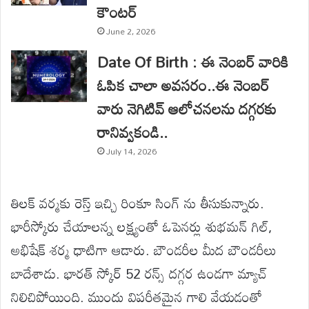
కౌంటర్
June 2, 2026
Date Of Birth : ఈ నెంబర్ వారికి
ఓపిక చాలా అవసరం..ఈ నెంబర్
వారు నెగిటివ్ ఆలోచనలను దగ్గరకు
రానివ్వకండి..
July 14, 2026
తిలక్ వర్మకు రెస్త్ ఇచ్చి రింకూ సింగ్ ను తీసుకున్నారు.
భారీస్కోరు చేయాలన్న లక్ష్యంతో ఓపెనర్లు శుభమన్ గిల్,
అభిషేక్ శర్మ ధాటిగా ఆడారు. బౌండరీల మీద బౌండరీలు
బాదేశాడు. భారత్ స్కోర్ 52 రన్స్ దగ్గర ఉండగా మ్యాచ్
నిలిచిపోయింది. ముందు విపరీతమైన గాలి వేయడంతో