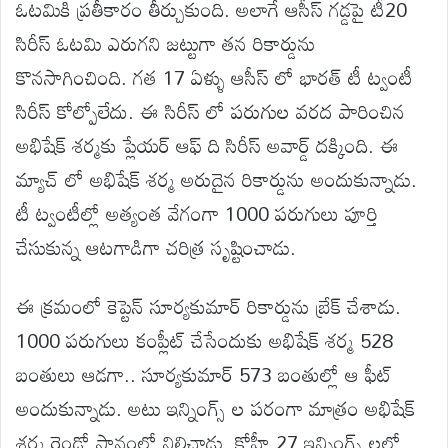
ఓటమికి ప్రతీకారం తీర్చుకుంది. అలాగే ఆసీస్ గడ్డపై టీ20
సిరీస్ ఓటమి ఎరుగని జట్టుగా తన రికార్డును
కొనసాగించింది. గత 17 ఏళ్ళు ఆసీస్ లో భారత్ టీ ట్వంటీ
సిరీస్ కోల్పోలేదు. ఈ సిరీస్ లో పరుగుల వరద పారించిన
అభిషేక్ శర్మకు ప్లేయర్ ఆఫ్ ది సిరీస్ అవార్డ్ దక్కింది. ఈ
మ్యాచ్ లో అభిషేక్ శర్మ అరుదైన రికార్డును అందుకున్నాడు.
టీ ట్వంటీల్లో అత్యంత వేగంగా 1000 పరుగులు పూర్తి
చేసుకున్న ఆటగాడిగా చరిత్ర సృష్టించాడు.
ఈ క్రమంలో కెప్టెన్ సూర్యకుమార్ రికార్డును బ్రేక్ చేశాడు.
1000 పరుగులు కంప్లీట్ చేసేందుకు అభిషేక్ శర్మ 528
బంతులు ఆడగా.. సూర్యకుమార్ 573 బంతుల్లో ఆ ఫీట్
అందుకున్నాడు. అటు ఇన్నింగ్స్ ల పరంగా మాత్రం అభిషేక్
శర్మ రెండో స్థానంలో నిలిచాడు. కోహ్లీ 27 ఇన్నింగ్స్ లలో