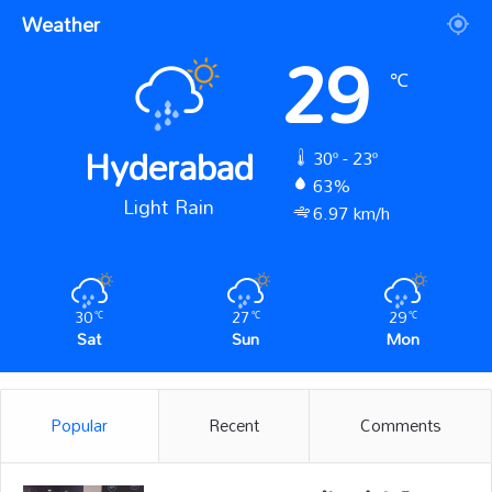
Weather
29
℃
Hyderabad
30º - 23º
63%
Light Rain
6.97 km/h
30
27
29
℃
℃
℃
Sat
Sun
Mon
Popular
Recent
Comments