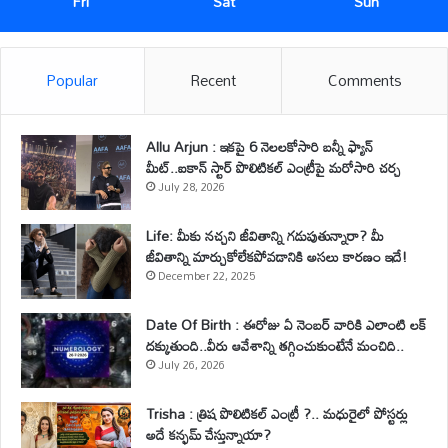
Fri
Sat
Sun
Popular
Recent
Comments
Allu Arjun : ఇకపై 6 నెలలకోసారి బన్నీ ఫ్యాన్
మీట్..ఐకాన్ స్టార్ పొలిటికల్ ఎంట్రీపై మరోసారి చర్చ
July 28, 2026
Life: మీకు నచ్చని జీవితాన్ని గడుపుతున్నారా? మీ
జీవితాన్ని మార్చుకోలేకపోవడానికి అసలు కారణం ఇదే!
December 22, 2025
Date Of Birth : ఈరోజు ఏ నెంబర్ వారికి ఎలాంటి లక్
దక్కుతుంది..వీరు ఆవేశాన్ని తగ్గించుకుంటేనే మంచిది..
July 26, 2026
Trisha : త్రిష పొలిటికల్ ఎంట్రీ ?.. మధురైలో పోస్టర్లు
అదే కన్ఫమ్ చేస్తున్నాయా?