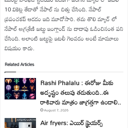
10 వికెట్ల తేడాతో నేపాల్ ను చిత్తు చేసింది. నేపాల్
ప్రపంచకప్ ఆడడం ఇది మూడోసారి. తమ తొలి మ్యాచ్ లో
నేపాల్ అగ్రశ్రేణి జట్టు ఇంగ్లాండ్ ను దాదాపు ఓడించినంత పని
చేసింది. అలాంటి జట్టుపై ఇటలీ గెలవడం అంటే మామూలు
విషయం కాదు.
Related Articles
Rashi Phalalu : ఈరోజు మీకు
అదృష్టం తలుపు తడుతుంది..ఈ
రాశివారు మాత్రం జాగ్రత్తగా ఉండాలి..
August 7, 2026
Air fryers: ఎయిర్ ఫ్రైయర్స్