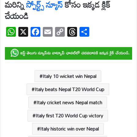
మరిన్ని
స్పోర్ట్స్
న్యూస్
కోసం ఇక్కడ క్లిక్
చేయండి
W
X
F
E
C
T
S
h
ac
m
o
hr
h
at
e
ail
p
e
ar
s
b
y
a
e
A
o
Li
d
p
o
n
s
Italy 10 wicket win Nepal
p
k
k
Italy beats Nepal T20 World Cup
Italy cricket news Nepal match
Italy first T20 World Cup victory
Italy historic win over Nepal