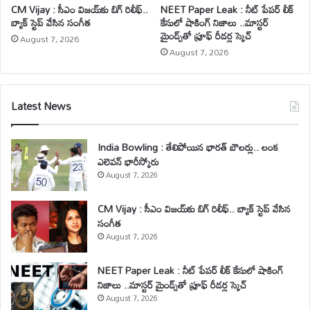
CM Vijay : సీఎం విజయ్‌కు బిగ్ రిలీఫ్..
NEET Paper Leak : నీట్ పేపర్ లీక్
బ్యాక్ స్టెప్ వేసిన సంగీత
కేసులో షాకింగ్ నిజాలు ..మాస్టర్
మైండ్స్‌తో ప్రూఫ్ రీడర్ల స్కెచ్
August 7, 2026
August 7, 2026
Latest News
India Bowling : తేలిపోయిన భారత్ బౌలర్లు.. లంక
ఎలెవన్ భారీస్కోరు
August 7, 2026
CM Vijay : సీఎం విజయ్‌కు బిగ్ రిలీఫ్.. బ్యాక్ స్టెప్ వేసిన
సంగీత
August 7, 2026
NEET Paper Leak : నీట్ పేపర్ లీక్ కేసులో షాకింగ్
నిజాలు ..మాస్టర్ మైండ్స్‌తో ప్రూఫ్ రీడర్ల స్కెచ్
August 7, 2026