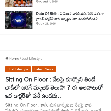
August 4, 2026
Date Of Birth : ఏ నెంబర్ వారికి మనీ, కెరీర్ పరంగా
గ్రాండ్ సక్సెస్? వారి అదృష్టం ఎలా ఉండబోతోంది?
July 28, 2026