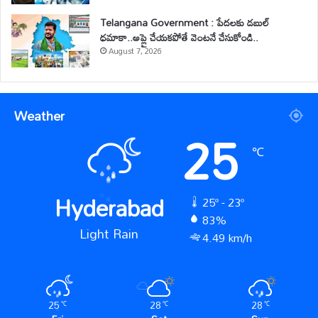
Telangana Government : పేదలకు డబుల్
ధమాకా..అప్లై చేయకపోతే వెంటనే చేసుకోండి..
August 7, 2026
Weather
25
℃
Hyderabad
25º - 23º
83%
Light Rain
4.49 km/h
25
28
28
℃
℃
℃