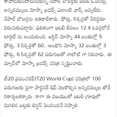
కాపాడుకుందామనుకున్న నేపాల్ బౌలర్లకు ఇటలీ ఓపెనర్లు,
అన్నదమ్ములు మోస్కా బ్రదర్స్ ఎలాంటి ఛాన్స్ ఇవ్వలేదు.
నేపాల్ బౌలర్లను ఉతికారేశారు. ఫోర్లు, సిక్సర్లతో వీరిద్దరూ
విరుచుకుపడ్డారు. ఫలితంగా ఇటలీ కేవలం 12.4 ఓవర్లలోనే
టార్గెట్ ను అందుకుంది. జస్టిన్‌ మోస్కా 44 బంతుల్లో 5
ఫోర్లు, 3 సిక్సర్లతో 60.. ఆంథొని మోస్కా 32 బంతుల్లో 3
ఫోర్లు, 6 సిక్సర్లతో 62 పరుగులతో నాటౌట్ గా నిలిచారు. ఈ
మ్యాచ్‌లో మోస్కా బ్రదర్స్‌ చరిత్ర సృష్టించారు.
టీ20 ప్రపంచకప్‌(T20 World Cup) చరిత్రలో 100
పరుగులకు పైగా పార్టనర్ షిప్ నెలకొల్పిన అన్నదమ్ముల జోడీ
రికార్డులకెక్కారు. కాగా ఈ విజయంతో ఇటలీ గ్రూపులో
మిగిలిన జట్లకు టెన్షన్ పెంచిందనే చెప్పాలి.