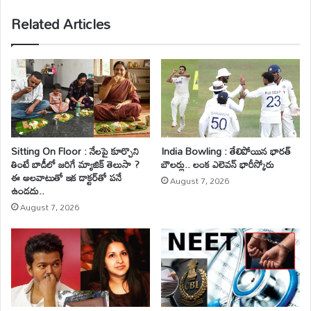
Related Articles
Sitting On Floor : నేలపై కూర్చొని
India Bowling : తేలిపోయిన భారత్
తింటే బాడీలో జరిగే మ్యాజిక్ తెలుసా ?
బౌలర్లు.. లంక ఎలెవన్ భారీస్కోరు
ఈ అలవాటుతో ఇక డాక్టర్‌తో పనే
August 7, 2026
ఉండదు..
August 7, 2026