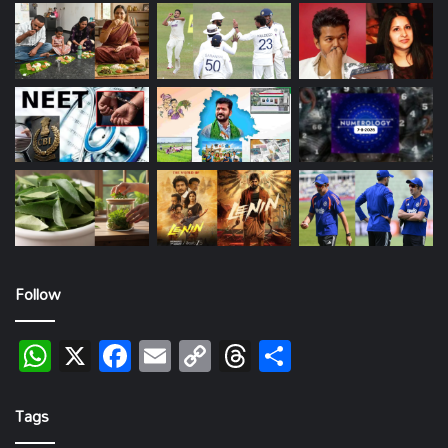
Follow
WhatsApp
X
Facebook
Email
Copy
Threads
Share
Link
Tags