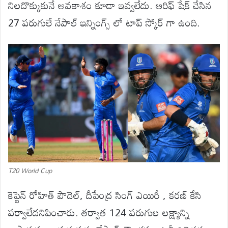
నిలదొక్కుకునే అవకాశం కూడా ఇవ్వలేదు. ఆరిఫ్ షేక్ చేసిన
27 పరుగులే నేపాల్ ఇన్నింగ్స్ లో టాప్ స్కోర్ గా ఉంది.
T20 World Cup
కెప్టెన్‌ రోహిత్‌ పౌడెల్‌, దీపేంద్ర సింగ్‌ ఎయిరీ , కరణ్‌ కేసి
పర్వాలేదనిపించారు. తర్వాత 124 పరుగుల లక్ష్యాన్ని