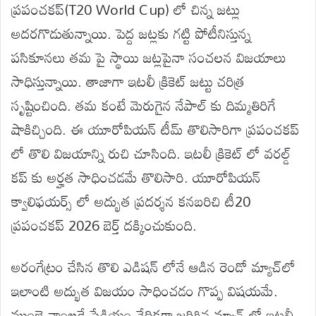
ప్రపంచకప్(T20 World Cup) లో చిన్న జట్లు
అదరగొడుతున్నాయి. పెద్ద జట్లకు గట్టి పోటీనిస్తున్న
పసికూనలు తమ పై స్థాయి జట్లపైనా సంచలన విజయాలు
సాధిస్తున్నాయి. తాజాగా ఇటలీ క్రికెట్ జట్టు చరిత్ర
సృష్టించింది. తమ కంటే మెరుగైన నేపాల్ కు దిమ్మతిరిగే
షాకిచ్చింది. ఈ యూరోపియన్ టీమ్ తొలిసారిగా ప్రపంచకప్
లో తొలి విజయాన్ని రుచి చూసింది. ఇటలీ క్రికెట్ లో వరల్డ్
కప్ కు అర్హత సాధించడమే తొలిసారి. యూరోపియన్‌
క్వాలిఫయర్స్‌ లో అద్భుత ప్రదర్శన కనబరిచి టీ20
ప్రపంచకప్‌ 2026 బెర్త్‌ దక్కించుకుంది.
అరంగేట్రం చేసిన తొలి ఎడిషన్ లోనే ఆడిన రెండో మ్యాచ్‌లో
ఇలాంటి అద్భుత విజయం సాధించడం గొప్ప విషయమే.
ముంబై వాంఖడే స్టేడియం వేదికగా జరిగిన మ్యాచ్ లో ఇటలీ