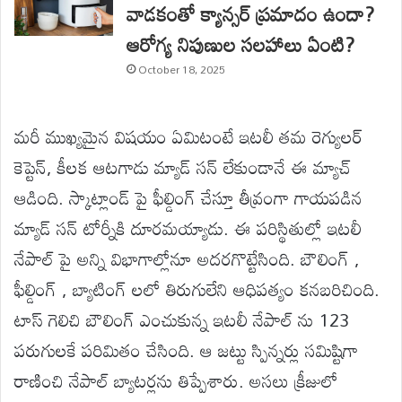
వాడకంతో క్యాన్సర్ ప్రమాదం ఉందా?
ఆరోగ్య నిపుణుల సలహాలు ఏంటి?
October 18, 2025
మరీ ముఖ్యమైన విషయం ఏమిటంటే ఇటలీ తమ రెగ్యులర్
కెప్టెన్, కీలక ఆటగాడు మ్యాడ్ సన్ లేకుండానే ఈ మ్యాచ్
ఆడింది. స్కాట్లాండ్ పై ఫీల్డింగ్ చేస్తూ తీవ్రంగా గాయపడిన
మ్యాడ్ సన్ టోర్నీకి దూరమయ్యాడు. ఈ పరిస్థితుల్లో ఇటలీ
నేపాల్ పై అన్ని విభాగాల్లోనూ అదరగొట్టేసింది. బౌలింగ్ ,
ఫీల్డింగ్ , బ్యాటింగ్ లలో తిరుగులేని ఆధిపత్యం కనబరిచింది.
టాస్ గెలిచి బౌలింగ్ ఎంచుకున్న ఇటలీ నేపాల్ ను 123
పరుగులకే పరిమితం చేసింది. ఆ జట్టు స్పిన్నర్లు సమిష్టిగా
రాణించి నేపాల్ బ్యాటర్లను తిప్పేశారు. అసలు క్రీజులో