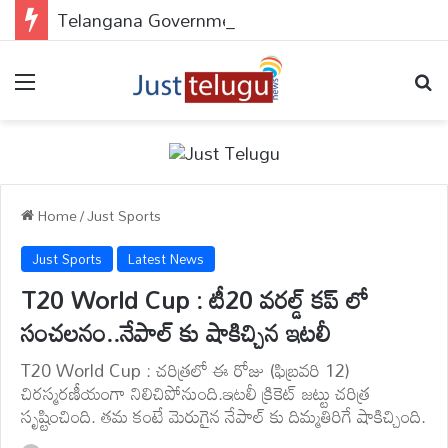
Telangana Government : పేదలకు డబుల్ ధమాకా..అప్లై చేయకపోతే వెంటనే చేసుకోండి..
Menu
Se
Home
/
Just Sports
Just Sports
Latest News
T20 World Cup : టీ20 వరల్డ్ కప్ లో
సంచలనం..నేపాల్ కు షాకిచ్చిన ఇటలీ
T20 World Cup : చరిత్రలో ఈ రోజు (ఫిబ్రవరి 12)
చిరస్మరణీయంగా నిలిచిపోనుంది.ఇటలీ క్రికెట్ జట్టు చరిత్ర
సృష్టించింది. తమ కంటే మెరుగైన నేపాల్ కు దిమ్మతిరిగే షాకిచ్చింది.