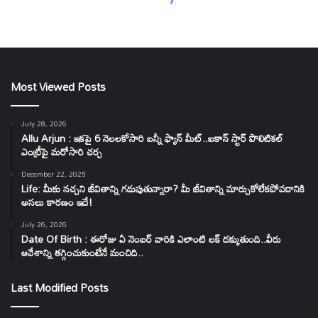
Most Viewed Posts
July 28, 2026
Allu Arjun : ఇకపై 6 నెలలకోసారి బన్నీ ఫ్యాన్ మీట్..ఐకాన్ స్టార్ పొలిటికల్
ఎంట్రీపై మరోసారి చర్చ
December 22, 2025
Life: మీకు నచ్చని జీవితాన్ని గడుపుతున్నారా? మీ జీవితాన్ని మార్చుకోలేకపోవడానికి
అసలు కారణం ఇదే!
July 26, 2026
Date Of Birth : ఈరోజు ఏ నెంబర్ వారికి ఎలాంటి లక్ దక్కుతుంది..వీరు
ఆవేశాన్ని తగ్గించుకుంటేనే మంచిది..
Last Modified Posts