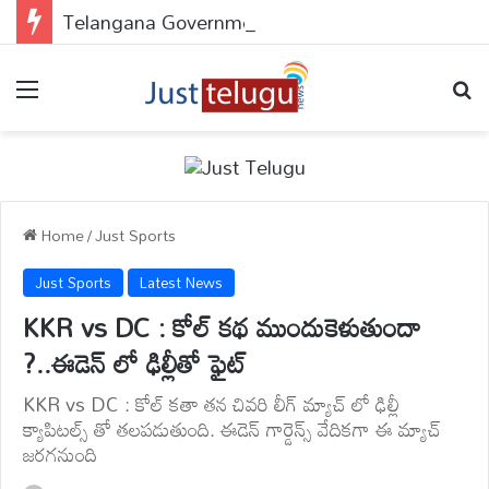
Telangana Government : పేదలకు డబుల్ ధమాకా..అప్లై చేయకపోతే వెంటనే చేసుకోండి..
Menu
Se
Home
/
Just Sports
Just Sports
Latest News
KKR vs DC : కోల్ కథ ముందుకెళుతుందా
?..ఈడెన్ లో ఢిల్లీతో ఫైట్
KKR vs DC : కోల్ కతా తన చివరి లీగ్ మ్యాచ్ లో ఢిల్లీ
క్యాపిటల్స్ తో తలపడుతుంది. ఈడెన్ గార్డెన్స్ వేదికగా ఈ మ్యాచ్
జరగనుంది