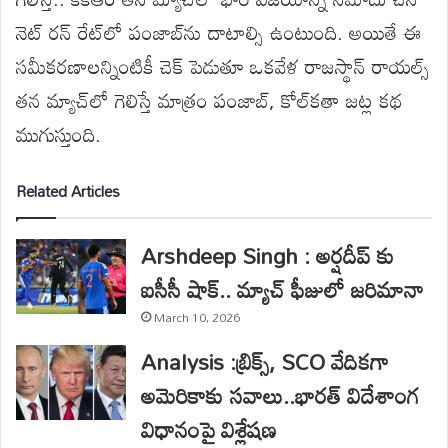
నెట్ రన్ రేట్‌లో పంజాబ్‌ను దాటాల్సి ఉంటుంది. అయితే ఈ
సమీకరణాలన్నింటికీ చెక్ పెడుతూ ఒకవేళ రాజస్థాన్ రాయల్స్
తన మ్యాచ్‌లో గెలిస్తే మాత్రం పంజాబ్, కోల్‌కతా జట్ల కథ
ముగుస్తుంది.
Related Articles
Arshdeep Singh : అర్షదీప్ కు
ఐసీసీ షాక్.. మ్యాచ్ ఫీజులో జరిమానా
March 10, 2026
Analysis :బ్రిక్స్, SCO వేదికగా
అమెరికాకు సవాలు..భారత్‌ విదేశాంగ
విధానంపై విశ్లేషణ