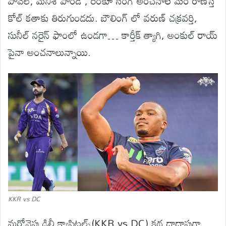
పావెల్, మనీశ్ పాండే , రింకూ సింగ్ అంచనాల మేర రాణిస్తే
కోల్ కతాకు తిరుగుండదు. బౌలింగ్ లో వరుణ్ చక్రవర్తి,
సునీల్ నరైన్ ఫాంలో ఉండగా… కార్తీక్ త్యాగి, అంకుల్ రాయ్
పైనా అంచనాలున్నాయి.
KKR vs DC
మరోవైపు ఢిల్లీ క్యాపిటల్స్(KKR vs DC) కథ దాదాపుగా