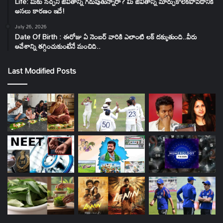
Life: మీకు నచ్చని జీవితాన్ని గడుపుతున్నారా? మీ జీవితాన్ని మార్చుకోలేకపోవడానికి
అసలు కారణం ఇదే!
July 26, 2026
Date Of Birth : ఈరోజు ఏ నెంబర్ వారికి ఎలాంటి లక్ దక్కుతుంది..వీరు
ఆవేశాన్ని తగ్గించుకుంటేనే మంచిది..
Last Modified Posts