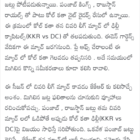
జట్లు పోటీపడుతున్నాయి. పంజాబ్ కింగ్స్ , రాజస్థాన్
రాయల్స్ తో పాటు కోల్ కతా నైట్ రైడర్స్ రేసులో ఉన్నాయి.
ఈ క్రమంలో కోల్ కతా తన చివరి లీగ్ మ్యాచ్ లో ఢిల్లీ
క్యాపిటల్స్(KKR vs DC) తో తలపడుతుంది. ఈడెన్ గార్డెన్స్
వేదికగా ఈ మ్యాచ్ జరగనుంది. ప్లే ఆఫ్స్ చేరాలంటే ఈ
మ్యాచ్ లో కోల్ కతా గెలవడం తప్పనిసరి . అదే సమయంలో
మిగిలిన కొన్ని సమీకరణాలు కూడా కలిసి రావాలి.
ఈ సీజన్ లో చివరి లీగ్ మ్యాచ్ కావడం కేకేఆర్ కు కలిసొచ్చే
అంశం. మిగిలిన జట్ల ఫలితాలను చూసుకుని వ్యూహాలు
రచించుకోవచ్చు. పంజాబ్ , రాజస్థాన్ జట్లు తమ చివరి
మ్యాచ్ లలో ఓడిపోతే అప్పుడు కోల్ కతా ఢిల్లీ(KKR vs
DC)పై విజయం సాధిస్తే సరిపోతుంది. ఒకవేళ పంజాబ్ జట్టు
గెలిస్తే.. కేకేఆర్ తన మ్యాచ్‌లో భారీ విజయాన్ని నమోదు చేసి