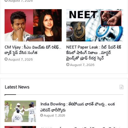
August 7, 2026
CM Vijay : సీఎం విజయ్‌కు బిగ్ రిలీఫ్..
NEET Paper Leak : నీట్ పేపర్ లీక్
బ్యాక్ స్టెప్ వేసిన సంగీత
కేసులో షాకింగ్ నిజాలు ..మాస్టర్
మైండ్స్‌తో ప్రూఫ్ రీడర్ల స్కెచ్
August 7, 2026
August 7, 2026
Latest News
India Bowling : తేలిపోయిన భారత్ బౌలర్లు.. లంక
ఎలెవన్ భారీస్కోరు
August 7, 2026