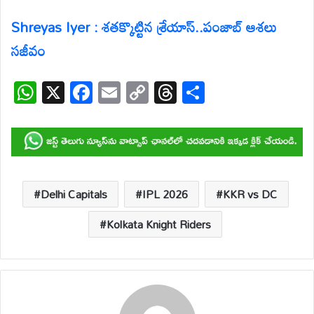
Shreyas Iyer : శతక్కొట్టిన శ్రేయాస్..పంజాబ్ ఆశలు
సజీవం
W
X
F
E
C
T
S
h
ac
m
o
hr
h
at
e
ail
p
e
ar
s
b
y
a
e
A
o
Li
d
p
o
n
s
Delhi Capitals
IPL 2026
KKR vs DC
p
k
k
Kolkata Knight Riders