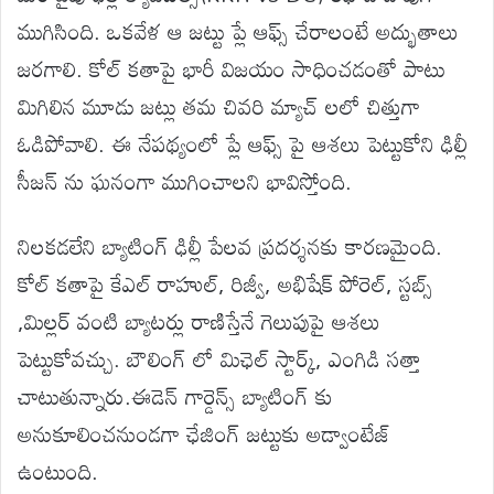
ముగిసింది. ఒకవేళ ఆ జట్టు ప్లే ఆఫ్స్ చేరాలంటే అద్భుతాలు
జరగాలి. కోల్ కతాపై భారీ విజయం సాధించడంతో పాటు
మిగిలిన మూడు జట్లు తమ చివరి మ్యాచ్ లలో చిత్తుగా
ఓడిపోవాలి. ఈ నేపథ్యంలో ప్లే ఆఫ్స్ పై ఆశలు పెట్టుకోని ఢిల్లీ
సీజన్ ను ఘనంగా ముగించాలని భావిస్తోంది.
నిలకడలేని బ్యాటింగ్ ఢిల్లీ పేలవ ప్రదర్శనకు కారణమైంది.
కోల్ కతాపై కేఎల్ రాహుల్, రిజ్వీ, అభిషేక్ పోరెల్, స్టబ్స్
,మిల్లర్ వంటి బ్యాటర్లు రాణిస్తేనే గెలుపుపై ఆశలు
పెట్టుకోవచ్చు. బౌలింగ్ లో మిఛెల్ స్టార్క్, ఎంగిడి సత్తా
చాటుతున్నారు.ఈడెన్ గార్డెన్స్ బ్యాటింగ్ కు
అనుకూలించనుండగా ఛేజింగ్ జట్టుకు అడ్వాంటేజ్
ఉంటుంది.