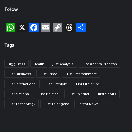
Follow
WhatsApp
X
Facebook
Email
Copy
Threads
Share
Link
Tags
Bigg Boss
Health
just Analysis
Just Andhra Pradesh
Just Business
Just Crime
Just Entertainment
Just International
Just Lifestyle
Just Literature
Just National
Just Political
Just Spiritual
Just Sports
Just Technology
Just Telangana
Latest News