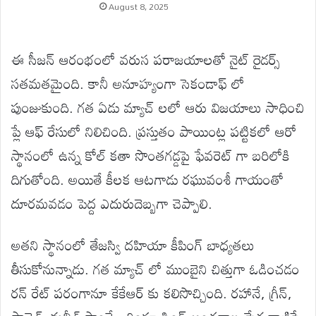
August 8, 2025
ఈ సీజన్ ఆరంభంలో వరుస పరాజయాలతో నైట్ రైడర్స్
సతమతమైంది. కానీ అనూహ్యంగా సెకండాఫ్ లో
పుంజుకుంది. గత ఏడు మ్యాచ్ లలో ఆరు విజయాలు సాధించి
ప్లే ఆఫ్ రేసులో నిలిచింది. ప్రస్తుతం పాయింట్ల పట్టికలో ఆరో
స్థానంలో ఉన్న కోల్ కతా సొంతగడ్డపై ఫేవరెట్ గా బరిలోకి
దిగుతోంది. అయితే కీలక ఆటగాడు రఘువంశీ గాయంతో
దూరమవడం పెద్ద ఎదురుదెబ్బగా చెప్పాలి.
అతని స్థానంలో తేజస్వి దహియా కీపింగ్ బాధ్యతలు
తీసుకోనున్నాడు. గత మ్యాచ్ లో ముంబైని చిత్తుగా ఓడించడం
రన్ రేట్ పరంగానూ కేకేఆర్ కు కలిసొచ్చింది. రహానే, గ్రీన్,