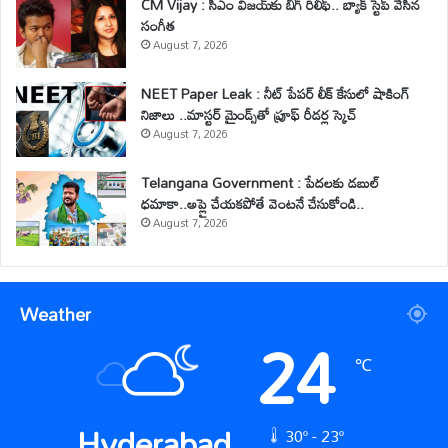
CM Vijay : సీఎం విజయ్‌కు బిగ్ రిలీఫ్.. బ్యాక్ స్టెప్ వేసిన
సంగీత
August 7, 2026
NEET Paper Leak : నీట్ పేపర్ లీక్ కేసులో షాకింగ్
నిజాలు ..మాస్టర్ మైండ్స్‌తో ప్రూఫ్ రీడర్ల స్కెచ్
August 7, 2026
Telangana Government : పేదలకు డబుల్
ధమాకా..అప్లై చేయకపోతే వెంటనే చేసుకోండి..
August 7, 2026
Weather
24
℃
Hyderabad
30º - 23º