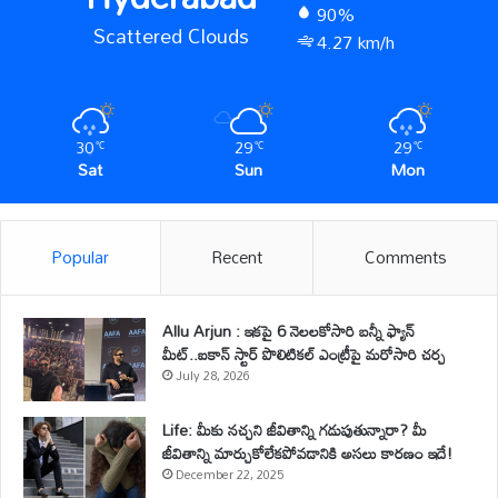
90%
Scattered Clouds
4.27 km/h
30
29
29
℃
℃
℃
Sat
Sun
Mon
Popular
Recent
Comments
Allu Arjun : ఇకపై 6 నెలలకోసారి బన్నీ ఫ్యాన్
మీట్..ఐకాన్ స్టార్ పొలిటికల్ ఎంట్రీపై మరోసారి చర్చ
July 28, 2026
Life: మీకు నచ్చని జీవితాన్ని గడుపుతున్నారా? మీ
జీవితాన్ని మార్చుకోలేకపోవడానికి అసలు కారణం ఇదే!
December 22, 2025