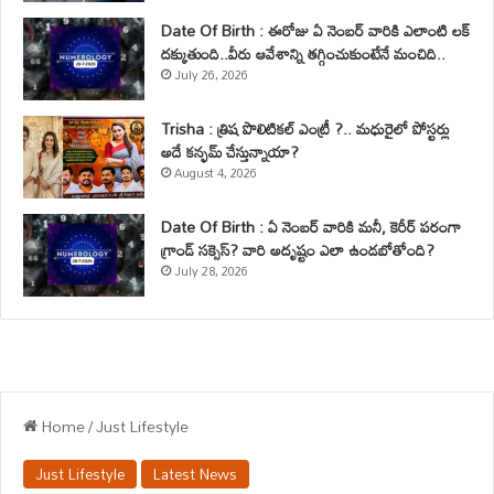
Date Of Birth : ఈరోజు ఏ నెంబర్ వారికి ఎలాంటి లక్
దక్కుతుంది..వీరు ఆవేశాన్ని తగ్గించుకుంటేనే మంచిది..
July 26, 2026
Trisha : త్రిష పొలిటికల్ ఎంట్రీ ?.. మధురైలో పోస్టర్లు
అదే కన్ఫమ్ చేస్తున్నాయా?
August 4, 2026
Date Of Birth : ఏ నెంబర్ వారికి మనీ, కెరీర్ పరంగా
గ్రాండ్ సక్సెస్? వారి అదృష్టం ఎలా ఉండబోతోంది?
July 28, 2026