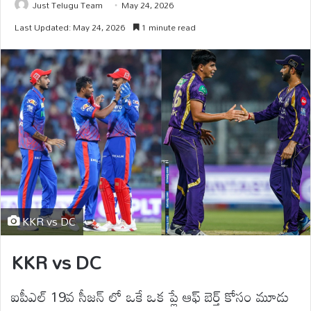
Just Telugu Team
May 24, 2026
Last Updated: May 24, 2026
1 minute read
KKR vs DC
KKR vs DC
ఐపీఎల్ 19వ సీజన్ లో ఒకే ఒక ప్లే ఆఫ్ బెర్త్ కోసం మూడు