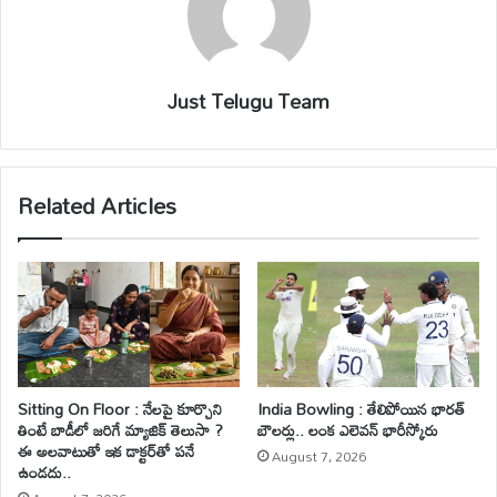
Just Telugu Team
Related Articles
Sitting On Floor : నేలపై కూర్చొని
India Bowling : తేలిపోయిన భారత్
తింటే బాడీలో జరిగే మ్యాజిక్ తెలుసా ?
బౌలర్లు.. లంక ఎలెవన్ భారీస్కోరు
ఈ అలవాటుతో ఇక డాక్టర్‌తో పనే
August 7, 2026
ఉండదు..