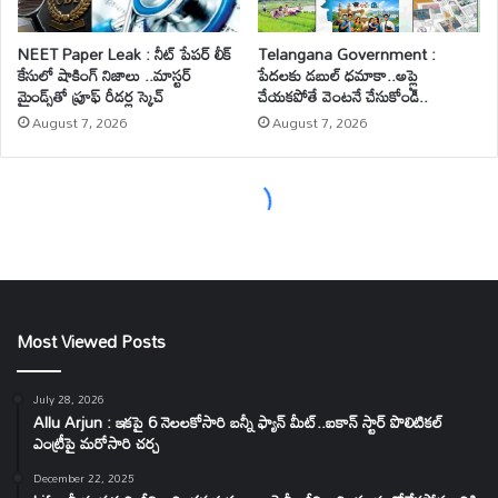
Most Viewed Posts
July 28, 2026
Allu Arjun : ఇకపై 6 నెలలకోసారి బన్నీ ఫ్యాన్ మీట్..ఐకాన్ స్టార్ పొలిటికల్
ఎంట్రీపై మరోసారి చర్చ
December 22, 2025