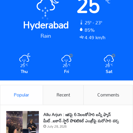
25
℃
Hyderabad
25º - 23º
85%
Rain
4.49 km/h
25
26
28
℃
℃
℃
Thu
Fri
Sat
Popular
Recent
Comments
Allu Arjun : ఇకపై 6 నెలలకోసారి బన్నీ ఫ్యాన్
మీట్..ఐకాన్ స్టార్ పొలిటికల్ ఎంట్రీపై మరోసారి చర్చ
July 28, 2026