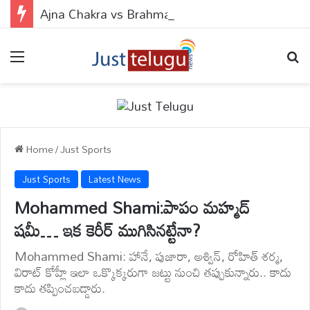
Ajna Chakra vs Brahmarandhra : ఆజ్ఞా చక్రం వర్సెస్ బ్రహ్మరంధ్రం.. ఈ 2 పాయింట్స్‌లో బొట్టు పెడితే ఏం జరుగుతుందో తెలుసా?
Menu
Se
Home
/
Just Sports
Just Sports
Latest News
Mohammed Shami:పాపం మహ్మద్
షమీ… ఇక కెరీర్ ముగిసినట్టేనా?
Mohammed Shami: హానే, పుజారా, అశ్విన్, రోహిత్ శర్మ,
విరాట్ కోహ్లీ ఇలా ఒక్కొక్కరుగా జట్టు నుంచి తప్పుకున్నారు.. కాదు
కాదు తప్పించబడ్డారు.