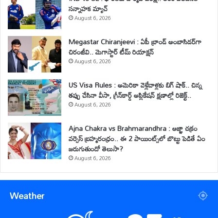
సన్నాహక మ్యాచ్
August 6, 2026
Megastar Chiranjeevi : ఏపీ బ్రాండ్ అంబాసిడర్‌గా
చిరంజీవి.. మెగాస్టార్ టీమ్ రియాక్షన్
August 6, 2026
US Visa Rules : అమెరికా వెళ్లేవాళ్లకు బిగ్ షాక్.. చిన్న
తప్పు చేసినా వీసా, గ్రీన్‌కార్డ్ అప్లికేషన్ క్షణాల్లో రిజెక్ట్..
August 6, 2026
Ajna Chakra vs Brahmarandhra : ఆజ్ఞా చక్రం
వర్సెస్ బ్రహ్మరంధ్రం.. ఈ 2 పాయింట్స్‌లో బొట్టు పెడితే ఏం
జరుగుతుందో తెలుసా?
August 6, 2026
Weather