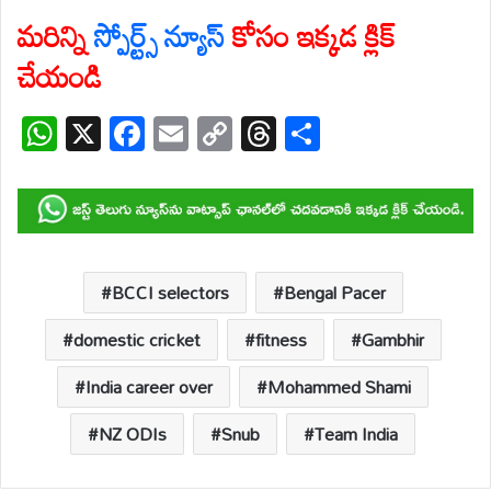
మరిన్ని
స్పోర్ట్స్ న్యూస్
కోసం ఇక్కడ క్లిక్
చేయండి
W
X
F
E
C
T
S
h
ac
m
o
hr
h
at
e
ail
p
e
ar
s
b
y
a
e
A
o
Li
d
p
o
n
s
BCCI selectors
Bengal Pacer
p
k
k
domestic cricket
fitness
Gambhir
India career over
Mohammed Shami
NZ ODIs
Snub
Team India