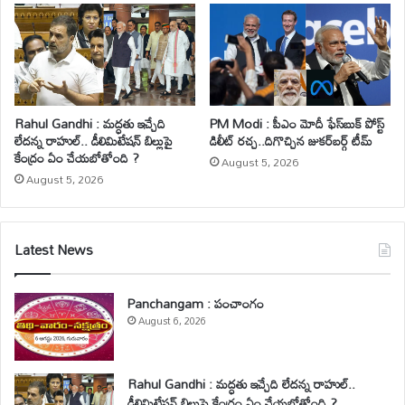
Rahul Gandhi : మద్ధతు ఇచ్చేది
PM Modi : పీఎం మోదీ ఫేస్‌బుక్ పోస్ట్
లేదన్న రాహుల్.. డీలిమిటేషన్ బిల్లుపై
డిలీట్ రచ్చ..దిగొచ్చిన జుకర్‌బర్గ్ టీమ్
కేంద్రం ఏం చేయబోతోంది ?
August 5, 2026
August 5, 2026
Latest News
Panchangam : పంచాంగం
August 6, 2026
Rahul Gandhi : మద్ధతు ఇచ్చేది లేదన్న రాహుల్..
డీలిమిటేషన్ బిల్లుపై కేంద్రం ఏం చేయబోతోంది ?