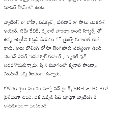
సూపర్ ఫామ్ లో ఉంది.
బ్యాటింగ్ లో కోహ్లీ, పడిక్కల్ , పటిదార్ తో పాటు వెంకటేశ్
అయ్యర్, టిమ్ డేవిడ్, కృనాల్ పాండ్యా లాంటి హిట్టర్స్ తో
ఉన్న ఆర్సీబీని కట్టడి చేయడం సన్ రైజర్స్ కు అంత ఈజీ
కాదు. అటు బౌలింగ్ లోనూ బెంగళూరు పటిష్టంగా ఉంది.
వెటరన్ పేసర్ భువనేశ్వర్ కుమార్ , హ్యాజిల్ వుడ్
అదరగొడుతున్నారు. స్పిన్ విభాగంలో కృనాల్ పాండ్యా,
సుయాశ్ శర్మ కీలకంగా ఉన్నారు.
గత రికార్డుల ప్రకారం చూస్తే సన్ రైజర్స్(SRH vs RCB) దే
పైచేయిగా ఉంది. ఇక ఉప్పల్ పిచ్ పూర్తిగా బ్యాటింగ్ కే
అనుకూలంగా ఉంటుంది.