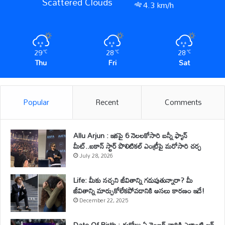
Scattered Clouds
4.3 km/h
29
28
28
℃
℃
℃
Thu
Fri
Sat
Popular
Recent
Comments
Allu Arjun : ఇకపై 6 నెలలకోసారి బన్నీ ఫ్యాన్
మీట్..ఐకాన్ స్టార్ పొలిటికల్ ఎంట్రీపై మరోసారి చర్చ
July 28, 2026
Life: మీకు నచ్చని జీవితాన్ని గడుపుతున్నారా? మీ
జీవితాన్ని మార్చుకోలేకపోవడానికి అసలు కారణం ఇదే!
December 22, 2025
Date Of Birth : ఈరోజు ఏ నెంబర్ వారికి ఎలాంటి లక్