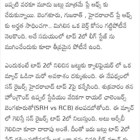
ఇప్పటి వరకూ మూడు జట్లు మాత్రమే ప్లే ఆఫ్స్ కు
చేరుకున్నాయి. బెంగళూరు, గుజరాత్ , హైదరాబాద్ ప్లే ఆఫ్స్
కు అర్హత సాధించగా.. మిగిలిన ఒక బెర్త్ కోసం గట్టిపోటీనే
నెలకొంది. అదే సమయంలో టాప్ 2లో లీగ్ స్టేజ్ ను
ముగించేందుకు కూడా తీవ్రమైన పోటీనే ఉంది.
ఎందుకంటే టాప్ 2లో నిలిచిన జట్టుకు క్వాలిఫైయర్ లో ఒక
మ్యాచ్ ఓడినా మరో అవకాశం దక్కుతుంది. ఈ నేపథ్యంలో
సన్ రైజర్స్ హైదరాబాద్ టాప్ 2పై కన్నేసింది. శుక్రవారం తన
హోంగ్రౌండ్ ఉప్పల్ స్టేడియం వేదికగా రాయల్ ఛాలెంజర్స్
బెంగళూరుతో(SRH vs RCB) తలపడబోతోంది. ఈ మ్యాచ్
లో గెలిస్తే సన్ రైజర్స్ టాప్ 2లో నిలుస్తుంది. అటు ఆర్సీబీ
గెలిచినా కూడా దాదాపు అంతే. దీంతో ఇరు జట్లు టాప్ 2లో
ప్లేస్ దక్కించుకోవడమే లక్ష్యంగా తమ చివరి లీగ్ మ్యాచ్ కు