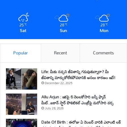
25
28
28
℃
℃
℃
Sat
Sun
Mon
Popular
Recent
Comments
Life: మీకు నచ్చని జీవితాన్ని గడుపుతున్నారా? మీ
జీవితాన్ని మార్చుకోలేకపోవడానికి అసలు కారణం ఇదే!
December 22, 2025
Allu Arjun : ఇకపై 6 నెలలకోసారి బన్నీ ఫ్యాన్
మీట్..ఐకాన్ స్టార్ పొలిటికల్ ఎంట్రీపై మరోసారి చర్చ
July 28, 2026
Date Of Birth : ఈరోజు ఏ నెంబర్ వారికి ఎలాంటి లక్