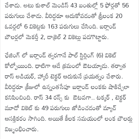
చేశాడు. అటు కుశాల్ మెండిస్ 43 బంతుల్లో 5 ఫోర్లతో 56
పరుగులు చేశాడు. వీరిద్దరూ ఆదుకోవడంతో శ్రీలంక 20
ఓవర్లలో 6 వికెట్లకు 163 పరుగులు చేసింది. ఐర్లాండ్
బౌలర్లలో మెకర్తీ 2, డాక్రెల్ 2 వికెట్లు పడగొట్టారు.
ఛేజింగ్ లో ఐర్లాండ్ త్వరగానే పాల్ స్టిర్లింగ్ (6) వికెట్
కోల్పోయింది. ధాటిగా ఆడే క్రమంలో ఔటయ్యాడు. తర్వాత
రాస్ అడియర్, హ్యారీ టెక్టర్ ఆదుకునే ప్రయత్నం చేశారు.
వీరిద్దరూ క్రీజులో ఉన్నంతసేపూ ఐర్లాండ్ లంకకు షాకిచ్చేలా
కనిపించింది. రాస్ 34 రన్స్ కు ఔటవగా.. టక్కర్ , టెక్టర్
మూడో వికెట్ కు 49 పరుగులు జోడించడంతో మ్యాచ్
ఆసక్తికరం సాగింది. అయితే కీలక సమయంలో లంక బౌలర్లు
విజృంభించారు.