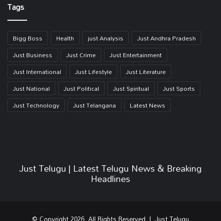
Tags
Bigg Boss
Health
just Analysis
Just Andhra Pradesh
Just Business
Just Crime
Just Entertainment
Just International
Just Lifestyle
Just Literature
Just National
Just Political
Just Spiritual
Just Sports
Just Technology
Just Telangana
Latest News
Just Telugu | Latest Telugu News & Breaking
Headlines
© Copyright 2026, All Rights Reserved | Just Telugu