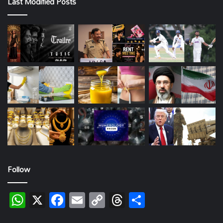
Last Modified Posts
Follow
WhatsApp
X
Facebook
Email
Copy
Threads
Share
Link