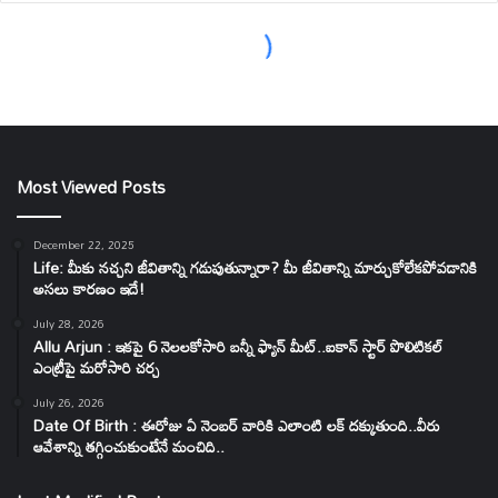
Most Viewed Posts
December 22, 2025
Life: మీకు నచ్చని జీవితాన్ని గడుపుతున్నారా? మీ జీవితాన్ని మార్చుకోలేకపోవడానికి
అసలు కారణం ఇదే!
July 28, 2026
Allu Arjun : ఇకపై 6 నెలలకోసారి బన్నీ ఫ్యాన్ మీట్..ఐకాన్ స్టార్ పొలిటికల్
ఎంట్రీపై మరోసారి చర్చ
July 26, 2026
Date Of Birth : ఈరోజు ఏ నెంబర్ వారికి ఎలాంటి లక్ దక్కుతుంది..వీరు
ఆవేశాన్ని తగ్గించుకుంటేనే మంచిది..