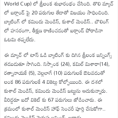
World Cup) లో శ్రీలంక శుభారంభం చేసింది. తొలి మ్యాచ్
లో ఐర్లాండ్ పై 20 పరుగుల తేడాతో విజయం సాధించింది.
బ్యాటింగ్ లో కమిందు మెండిస్, కుశాల్ మెండిస్.. బౌలింగ్
లో హసరంగా, తీక్షణ రాణించడంతో ఐర్లాండ్ పోరాడినా
ఓటమి తప్పలేదు.
ఈ మ్యాచ్ లో టాస్ ఓడి బ్యాటింగ్ కు దిగిన శ్రీలంక ఇన్నింగ్స్
తడబడుతూ సాగింది. నిస్సాంక (24), కమిల్ మిశారా(14),
రత్నానాయకే (5), వెల్లలాగే (10) పరుగులకే ఔటవడంతో
లంక 86 పరుగులకే 4 వికెట్లు కోల్పోయింది. ఈ దశలో
కుశాల్ మెండిస్, కమిందు మెండిస్ జట్టును ఆదుకున్నారు.
వీరిద్దరూ ఐదో వికెట్ కు 67 పరుగులు జోడించారు. ఈ
క్రమంలో కుశాల్ మెండిస్ హాఫ్ సెంచరీ పూర్తి చేసుకోగా..
కమిందు మెండిస్ మెరుపు ఇన్నింగ్స్ ఆడాడు.