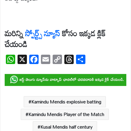
మరిన్ని
స్పోర్ట్స్
న్యూస్
కోసం ఇక్కడ క్లిక్
చేయండి
W
X
F
E
C
T
S
h
ac
m
o
hr
h
at
e
ail
p
e
ar
s
b
y
a
e
A
o
Li
d
p
o
n
s
Kamindu Mendis explosive batting
p
k
k
Kamindu Mendis Player of the Match
Kusal Mendis half century