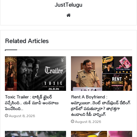
JustTelugu
We
bsi
te
Related Articles
Toxic Trailer : టాక్సిక్ ట్రైలర్
Rent A Boyfriend :
వచ్చేసింది.. యశ్ మూవీ అంచనాలు
అమ్మాయిలూ..రెంట్ బాయ్‌ఫ్రెండ్ డేటింగ్
పెంచేసింది..
ట్రాప్‌లో పడుతున్నారా? జాగ్రత్తగా
ఉండాలని సీపీ వార్నింగ్
August 8, 2026
August 8, 2026