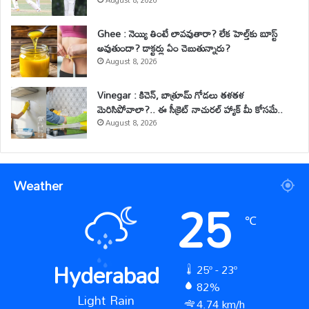
August 8, 2026
Ghee : నెయ్యి తింటే లావవుతారా? లేక హెల్త్‌కు బూస్ట్
అవుతుందా? డాక్టర్లు ఏం చెబుతున్నారు?
August 8, 2026
Vinegar : కిచెన్, బాత్రూమ్ గోడలు తళతళ
మెరిసిపోవాలా?.. ఈ సీక్రెట్ నాచురల్ హ్యాక్ మీ కోసమే..
August 8, 2026
Weather
25
℃
Hyderabad
25º - 23º
82%
Light Rain
4.74 km/h