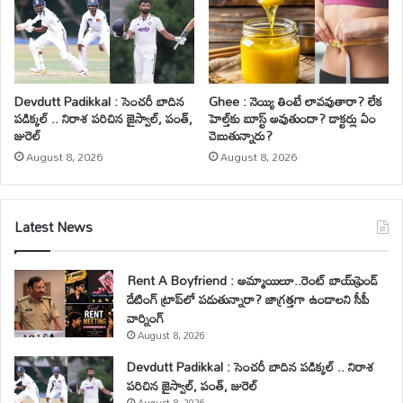
Devdutt Padikkal : సెంచరీ బాదిన
Ghee : నెయ్యి తింటే లావవుతారా? లేక
పడిక్కల్ .. నిరాశ పరిచిన జైస్వాల్, పంత్,
హెల్త్‌కు బూస్ట్ అవుతుందా? డాక్టర్లు ఏం
జురెల్
చెబుతున్నారు?
August 8, 2026
August 8, 2026
Latest News
Rent A Boyfriend : అమ్మాయిలూ..రెంట్ బాయ్‌ఫ్రెండ్
డేటింగ్ ట్రాప్‌లో పడుతున్నారా? జాగ్రత్తగా ఉండాలని సీపీ
వార్నింగ్
August 8, 2026
Devdutt Padikkal : సెంచరీ బాదిన పడిక్కల్ .. నిరాశ
పరిచిన జైస్వాల్, పంత్, జురెల్