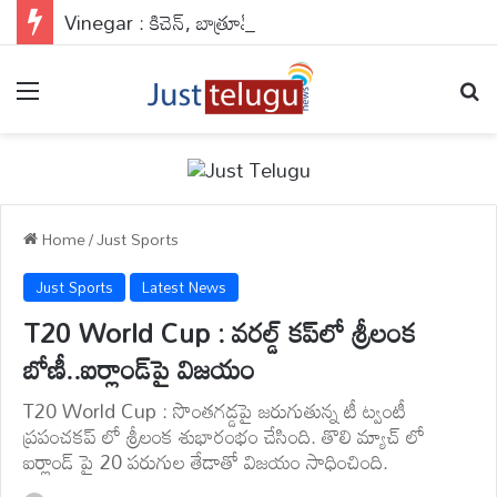
Vinegar : కిచెన్, బాత్రూమ్ గోడలు తళతళ మెరిసిపోవాలా?.. ఈ సీక్రెట్ నాచురల్ హ్యాక్ మీ కోసమే..
Menu
Se
Home
/
Just Sports
Just Sports
Latest News
T20 World Cup : వరల్డ్ కప్‌లో శ్రీలంక
బోణీ..ఐర్లాండ్‌పై విజయం
T20 World Cup : సొంతగడ్డపై జరుగుతున్న టీ ట్వంటీ
ప్రపంచకప్ లో శ్రీలంక శుభారంభం చేసింది. తొలి మ్యాచ్ లో
ఐర్లాండ్ పై 20 పరుగుల తేడాతో విజయం సాధించింది.