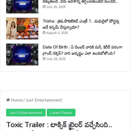
దక్కుతుంది..వీరు ఆవేశాన్ని తగ్గించుకుంటేనే మంచిది..
July 26, 2026
Trisha : త్రిష పొలిటికల్ ఎంట్రీ ?.. మధురైలో పోస్టర్లు
అదే కన్ఫమ్ చేస్తున్నాయా?
August 4, 2026
Date Of Birth : ఏ నెంబర్ వారికి మనీ, కెరీర్ పరంగా
గ్రాండ్ సక్సెస్? వారి అదృష్టం ఎలా ఉండబోతోంది?
July 28, 2026