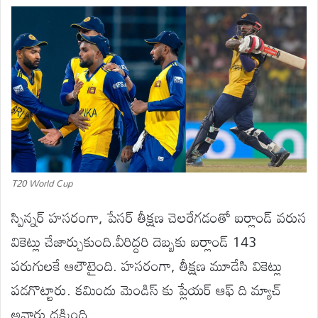
T20 World Cup
స్పిన్నర్ హసరంగా, పేసర్ తీక్షణ చెలరేగడంతో ఐర్లాండ్ వరుస
వికెట్లు చేజార్చుకుంది.వీరిద్దరి దెబ్బకు ఐర్లాండ్ 143
పరుగులకే ఆలౌటైంది. హసరంగా, తీక్షణ మూడేసి వికెట్లు
పడగొట్టారు. కమిందు మెండిస్ కు ప్లేయర్ ఆఫ్ ది మ్యాచ్
అవార్డు దక్కింది.