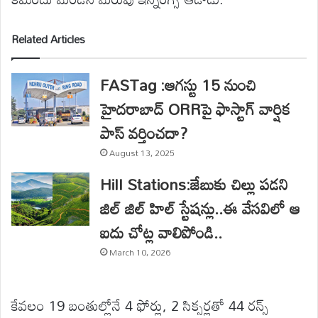
Related Articles
FASTag :ఆగస్టు 15 నుంచి
హైదరాబాద్ ORRపై ఫాస్టాగ్ వార్షిక
పాస్ వర్తించదా?
August 13, 2025
Hill Stations:జేబుకు చిల్లు పడని
జిల్ జిల్ హిల్ స్టేషన్లు..ఈ వేసవిలో ఆ
ఐదు చోట్ల వాలిపోండి..
March 10, 2026
కేవలం 19 బంతుల్లోనే 4 ఫోర్లు, 2 సిక్సర్లతో 44 రన్స్