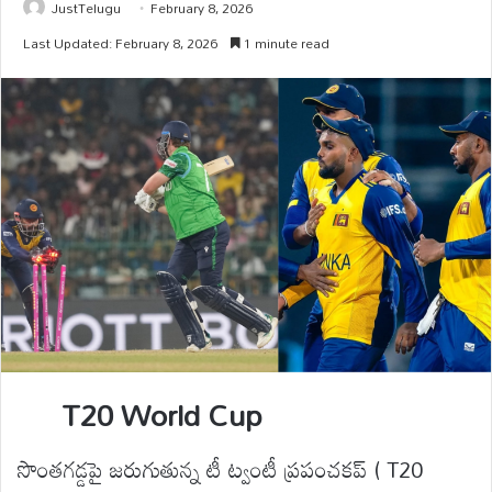
JustTelugu
February 8, 2026
Last Updated: February 8, 2026
1 minute read
T20 World Cup
సొంతగడ్డపై జరుగుతున్న టీ ట్వంటీ ప్రపంచకప్ ( T20