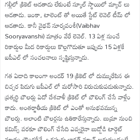
గల్లీలో క్రికెట్ ఆడతాడు లేకుంటే స్కూల్ స్థాయిలో మ్యాచ్ లు
ఆడతాడు. ఇంకా, టాలెంట్ తో అయితే స్టేట్ లెవెల్ టీమ్ లో
ఆడతాడు. కానీ వైభవ్ సూర్యవంశీ(Vaibhav
Sooryavanshi) మాత్రం వేరే లెవెల్. 13 ఏళ్ల నుంచే
రికార్డుల మీద రికార్డులు కొల్లగొడుతూ ఇప్పుడు 15 ఏళ్లకే
ఐపీఎల్ లో సంచలనాలు సృష్టిస్తున్నాడు.
గత ఏడాది కాలంగా అండర్ 19 క్రికెట్ లో దుమ్మురేపిన ఈ
చిచ్చర పిడుగు ఐపీఎల్ లో మరోసారి విరుచుకుపడుతున్నాడు.
ప్రత్యర్థి బౌలర్లు ఏదో దేశవాళీ క్రికెట్ లో బౌలింగ్ చేసే వాళ్లేం
కాదు. అంతర్జాతీయ క్రికెట్ లో ఎంతో అనుభవమున్న
బౌలర్లు. అలాంటి బౌలర్లను ఉతికారేస్తున్నాడు. బుమ్రా నుంచి
కమిన్స్ వరకూ బౌలింగ్ చేసేది ఎవ్వరైనా బుడ్డోడి టార్గెట్
మాత్రం బౌండరీనే. ఒకప్పుడు భారత్ మ్యాచ్ ఆడుతుందంటే