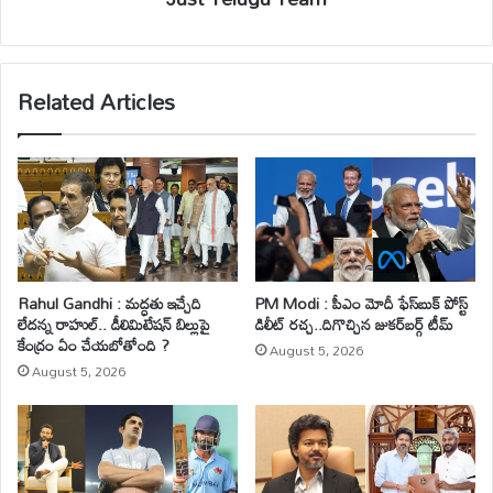
Related Articles
Rahul Gandhi : మద్ధతు ఇచ్చేది
PM Modi : పీఎం మోదీ ఫేస్‌బుక్ పోస్ట్
లేదన్న రాహుల్.. డీలిమిటేషన్ బిల్లుపై
డిలీట్ రచ్చ..దిగొచ్చిన జుకర్‌బర్గ్ టీమ్
కేంద్రం ఏం చేయబోతోంది ?
August 5, 2026
August 5, 2026