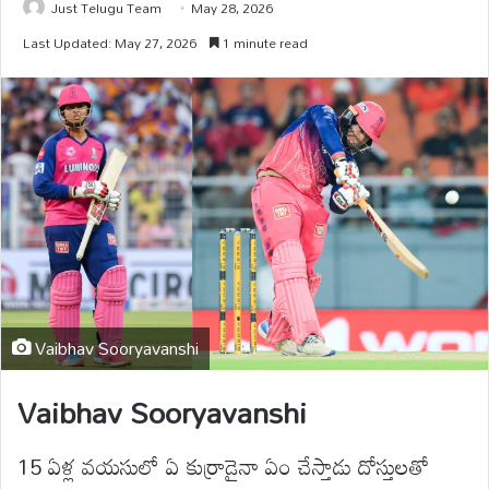
Just Telugu Team
May 28, 2026
Last Updated: May 27, 2026
1 minute read
Vaibhav Sooryavanshi
Vaibhav Sooryavanshi
15 ఏళ్ల వయసులో ఏ కుర్రాడైనా ఏం చేస్తాడు దోస్తులతో