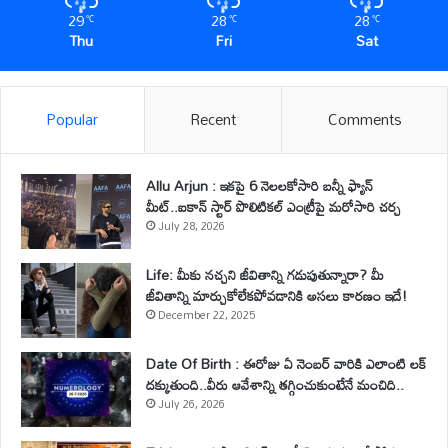
29
28
28
℃
℃
℃
Thu
Fri
Sat
Popular
Recent
Comments
Allu Arjun : ఇకపై 6 నెలలకోసారి బన్నీ ఫ్యాన్
మీట్..ఐకాన్ స్టార్ పొలిటికల్ ఎంట్రీపై మరోసారి చర్చ
July 28, 2026
Life: మీకు నచ్చని జీవితాన్ని గడుపుతున్నారా? మీ
జీవితాన్ని మార్చుకోలేకపోవడానికి అసలు కారణం ఇదే!
December 22, 2025
Date Of Birth : ఈరోజు ఏ నెంబర్ వారికి ఎలాంటి లక్
దక్కుతుంది..వీరు ఆవేశాన్ని తగ్గించుకుంటేనే మంచిది..
July 26, 2026