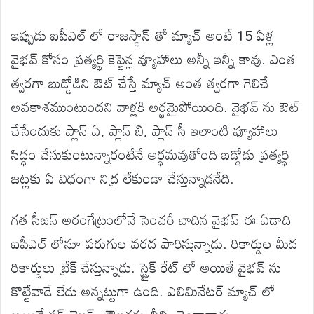
ఇప్పుడు ఐపీఎల్ లో రాజస్థాన్ తో మ్యాచ్ అంటే 15 ఏళ్ల
వైభవ్ కోసం ప్రత్యర్థి కెప్టెన్ల వ్యూహాలు అన్నీ ఇన్నీ కావు. ఎంత
త్వరగా బుడ్డోడిని ఔట్ చేస్తే మ్యాచ్ అంత త్వరగా గెలిచే
అవకాశముంటుందని వాళ్లకి అర్థమైపోయింది. వైభవ్ ను ఔట్
చేసేందుకు ప్లాన్ ఏ, ప్లాన్ బి, ప్లాన్ సీ ఇలాంటి వ్యూహాలు
సిద్ధం చేసుకుంటున్నారంటేనే అర్థమవుతోంది బడ్డోడు ప్రత్యర్థి
జట్లకు ఏ విధంగా నిద్ర లేకుండా చేస్తున్నాడనేది.
గత సీజన్ అరంగేట్రంలోనే సెంచరీ బాదిన వైభవ్ ఈ ఏడాది
ఐపీఎల్ లోనూ పరుగుల వరద పారిస్తున్నాడు. రికార్డుల మీద
రికార్డులు బ్రేక్ చేస్తున్నాడు. స్ట్రైక్ రేట్ లో అయితే వైభవ్ ను
కొట్టేవాడే లేడు అన్నట్టుగా ఉంది. ఎలిమినేటర్ మ్యాచ్ లో