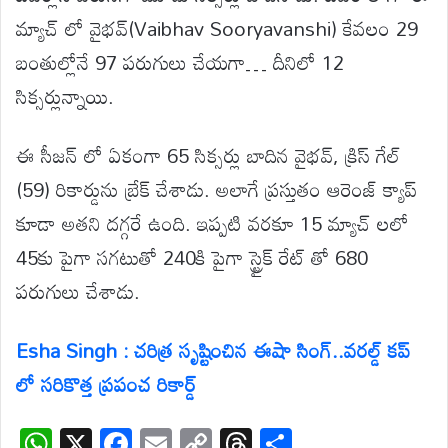
మ్యాచ్ లో వైభవ్(Vaibhav Sooryavanshi) కేవలం 29
బంతుల్లోనే 97 పరుగులు చేయగా… దీనిలో 12
సిక్సర్లున్నాయి.
ఈ సీజన్ లో ఏకంగా 65 సిక్సర్లు బాదిన వైభవ్, క్రిస్ గేల్
(59) రికార్డును బ్రేక్ చేశాడు. అలాగే ప్రస్తుతం ఆరెంజ్ క్యాప్
కూడా అతని దగ్గరే ఉంది. ఇప్పటి వరకూ 15 మ్యాచ్ లలో
45కు పైగా సగటుతో 240కి పైగా స్ట్రైక్ రేట్ తో 680
పరుగులు చేశాడు.
Esha Singh : చరిత్ర సృష్టించిన ఈషా సింగ్..వరల్డ్ కప్
లో సరికొత్త ప్రపంచ రికార్డ్
W
X
F
E
C
T
S