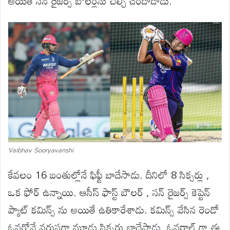
అయితే సన్ రైజర్స్ బౌలర్లను చీల్చి చెండాడాడు.
Vaibhav Sooryavanshi
కేవలం 16 బంతుల్లోనే ఫిఫ్టీ బాదేసాడు. దీనిలో 8 సిక్సర్లు ,
ఒక ఫోర్ ఉన్నాయి. ఆసీస్ ఫాస్ట్ బౌలర్ , సన్ రైజర్స్ కెప్టెన్
ప్యాట్ కమిన్స్ ను అయితే ఉతికారేశాడు. కమిన్స్ వేసిన రెండో
ఓవర్లోనే వరుసగా మూడు సిక్సర్లు బాదేసాడు. ఓవరాల్ గా ఈ