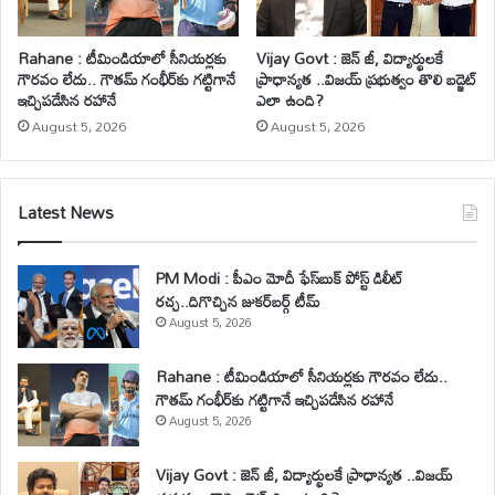
Rahane : టీమిండియాలో సీనియర్లకు
Vijay Govt : జెన్ జీ, విద్యార్థులకే
గౌరవం లేదు.. గౌతమ్ గంభీర్‌కు గట్టిగానే
ప్రాధాన్యత ..విజయ్ ప్రభుత్వం తొలి బడ్జెట్
ఇచ్చిపడేసిన రహానే
ఎలా ఉంది?
August 5, 2026
August 5, 2026
Latest News
PM Modi : పీఎం మోదీ ఫేస్‌బుక్ పోస్ట్ డిలీట్
రచ్చ..దిగొచ్చిన జుకర్‌బర్గ్ టీమ్
August 5, 2026
Rahane : టీమిండియాలో సీనియర్లకు గౌరవం లేదు..
గౌతమ్ గంభీర్‌కు గట్టిగానే ఇచ్చిపడేసిన రహానే
August 5, 2026
Vijay Govt : జెన్ జీ, విద్యార్థులకే ప్రాధాన్యత ..విజయ్