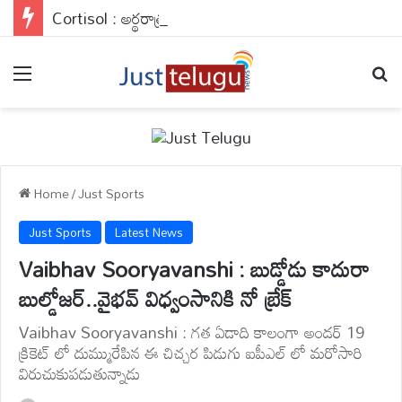
Cortisol : అర్థరాత్రులు మెలకువ వస్తుందా? మీ బాడీని శాసిస్తున్న ఆ ఒక్క హార్మోన్ సీక్రెట్ అదే..
Menu
Se
Home
/
Just Sports
Just Sports
Latest News
Vaibhav Sooryavanshi : బుడ్డోడు కాదురా
బుల్డోజర్..వైభవ్ విధ్వంసానికి నో బ్రేక్
Vaibhav Sooryavanshi : గత ఏడాది కాలంగా అండర్ 19
క్రికెట్ లో దుమ్మురేపిన ఈ చిచ్చర పిడుగు ఐపీఎల్ లో మరోసారి
విరుచుకుపడుతున్నాడు