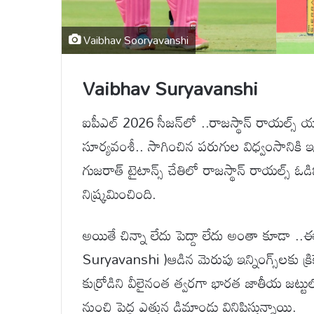
Vaibhav Sooryavanshi
Vaibhav Suryavanshi
ఐపీఎల్ 2026 సీజన్‌లో ..రాజస్థాన్ రాయల్స్ 
సూర్యవంశీ.. సాగించిన పరుగుల విధ్వంసానికి ఇప
గుజరాత్ టైటాన్స్ చేతిలో రాజస్థాన్ రాయల్స్ ఓడ
నిష్క్రమించింది.
అయితే చిన్నా లేదు పెద్దా లేదు అంతా కూడా .
Suryavanshi )ఆడిన మెరుపు ఇన్నింగ్స్‌లకు క్ర
కుర్రోడిని వీలైనంత త్వరగా భారత జాతీయ జట్టుల
నుంచి పెద్ద ఎత్తున డిమాండ్లు వినిపిస్తున్నాయి.