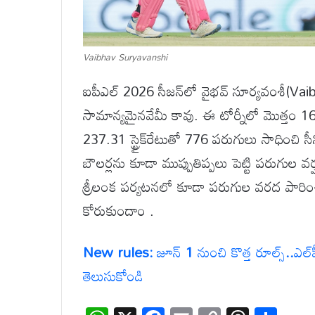
Vaibhav Suryavanshi
ఐపీఎల్ 2026 సీజన్‌లో వైభవ్ సూర్యవంశీ(Vai
సామాన్యమైనవేమీ కావు. ఈ టోర్నీలో మొత్తం 1
237.31 స్ట్రైక్‌రేటుతో 776 పరుగులు సాధించి సీ
బౌలర్లను కూడా ముప్పుతిప్పలు పెట్టి పరుగుల వర
శ్రీలంక పర్యటనలో కూడా పరుగుల వరద పారించి
కోరుకుందాం .
New rules:
జూన్
1
నుంచి
కొత్త
రూల్స్
..
ఎల్‌
తెలుసుకోండి