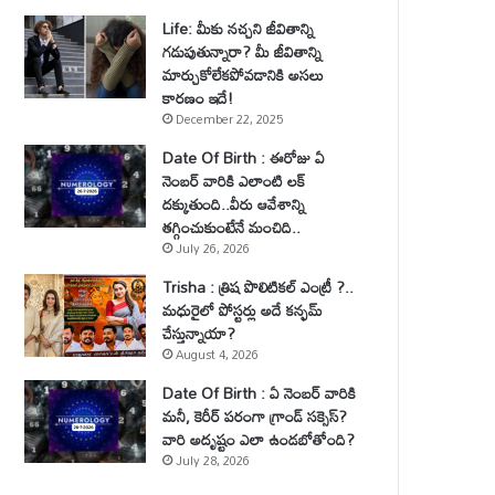
Life: మీకు నచ్చని జీవితాన్ని
గడుపుతున్నారా? మీ జీవితాన్ని
మార్చుకోలేకపోవడానికి అసలు
కారణం ఇదే!
December 22, 2025
Date Of Birth : ఈరోజు ఏ
నెంబర్ వారికి ఎలాంటి లక్
దక్కుతుంది..వీరు ఆవేశాన్ని
తగ్గించుకుంటేనే మంచిది..
July 26, 2026
Trisha : త్రిష పొలిటికల్ ఎంట్రీ ?..
మధురైలో పోస్టర్లు అదే కన్ఫమ్
చేస్తున్నాయా?
August 4, 2026
Date Of Birth : ఏ నెంబర్ వారికి
మనీ, కెరీర్ పరంగా గ్రాండ్ సక్సెస్?
వారి అదృష్టం ఎలా ఉండబోతోంది?
July 28, 2026