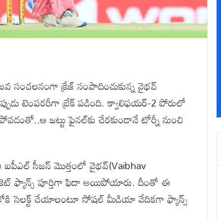
యువ సంచలనంగా క్రేజ్ సంపాదించుకున్న వైభవ్
్పుడు టెంపరరీగా బ్రేక్ పడింది. క్వాలిఫయర్-2 పోరులో
ిపోవడంతో..ఆ జట్టు ఫైనల్‌కు చేరకుండానే టోర్నీ నుంచి
.ఈ ఐపీఎల్ సీజన్ మొత్తంలో వైభవ్(Vaibhav
ికెట్ ఫ్యాన్స్ పూర్తిగా ఫిదా అయిపోయారు. దీంతో ఈ
ోకి సెలక్ట్ చేయాలంటూ సోషల్ మీడియా వేదికగా ఫ్యాన్స్