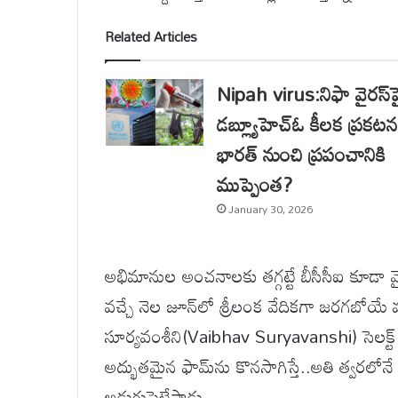
Related Articles
Nipah virus:నిఫా వైరస్‌ప
డబ్ల్యూహెచ్‌ఓ కీలక ప్రకటన
భారత్ నుంచి ప్రపంచానికి
ముప్పెంత?
January 30, 2026
అభిమానుల అంచనాలకు తగ్గట్టే బీసీసీఐ కూడా వై
వచ్చే నెల జూన్‌లో శ్రీలంక వేదికగా జరగబోయే ము
సూర్యవంశీని(Vaibhav Suryavanshi) సెలక్ట్
అద్భుతమైన ఫామ్‌ను కొనసాగిస్తే..అతి త్వరలో
అడుగుపెట్టేస్తాడు.