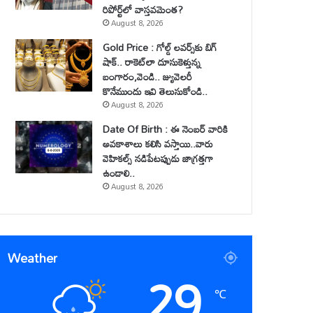
రిపోర్ట్‌లో వాస్తవమెంత?
August 8, 2026
Gold Price : గోల్డ్ లవర్స్‌కు బిగ్
షాక్.. రాకెట్‌లా దూసుకెళ్తున్న
బంగారం,వెండి.. జ్యువెలరీ
కొనేముందు ఇవి తెలుసుకోండి..
August 8, 2026
Date Of Birth : ఈ నెంబర్ వారికి
అవకాశాలు కలిసి వస్తాయి..వారు
వెహికల్స్ నడిపేటప్పుడు జాగ్రత్తగా
ఉండాలి..
August 8, 2026
Weather
29
℃