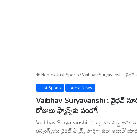
Home
/
Just Sports
/
Vaibhav Suryavanshi : వైభవ్ సూర్యవ
Just Sports
Latest News
Vaibhav Suryavanshi : వైభవ్ సూర్యవంశీ
రోజులు ఫ్యాన్స్‌కు పండగే
Vaibhav Suryavanshi: చిన్నా లేదు పెద్దా లేదు అ
ఇన్నింగ్స్‌లకు క్రికెట్ ఫ్యాన్స్ పూర్తిగా ఫిదా అయిపోయా