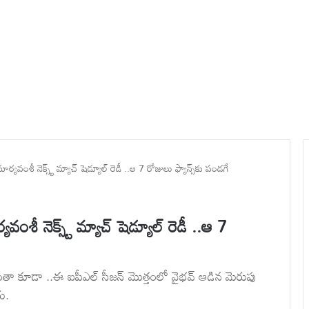
ంశీ నెక్స్ట్ మ్యాచ్‌ షెడ్యూల్ రెడీ ..ఆ 7 రోజులు ఫ్యాన్స్‌కు పండగే
 నెక్స్ట్ మ్యాచ్‌ షెడ్యూల్ రెడీ ..ఆ 7
ంతా కూడా ..ఈ ఐపీఎల్ సీజన్ మొత్తంలో వైభవ్ ఆడిన మెరుపు
రు.