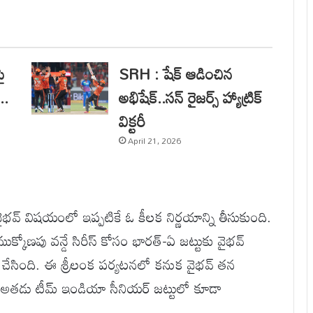
ై
SRH : షేక్ ఆడించిన
..
అభిషేక్..సన్ రైజర్స్ హ్యాట్రిక్
విక్టరీ
April 21, 2026
భవ్ విషయంలో ఇప్పటికే ఓ కీలక నిర్ణయాన్ని తీసుకుంది.
క్కోణపు వన్డే సిరీస్ కోసం భారత్-ఏ జట్టుకు వైభవ్
 చేసింది. ఈ శ్రీలంక పర్యటనలో కనుక వైభవ్ తన
నే అతడు టీమ్ ఇండియా సీనియర్ జట్టులో కూడా