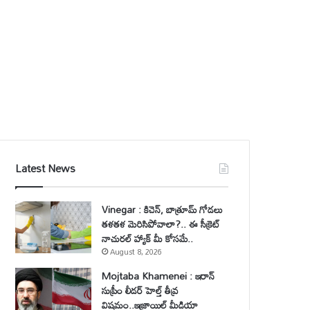
Latest News
Vinegar : కిచెన్, బాత్రూమ్ గోడలు
తళతళ మెరిసిపోవాలా?.. ఈ సీక్రెట్
నాచురల్ హ్యాక్ మీ కోసమే..
August 8, 2026
Mojtaba Khamenei : ఇరాన్
సుప్రీం లీడర్ హెల్త్ తీవ్ర
విషమం..ఇజ్రాయిల్ మీడియా