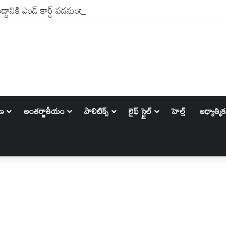
ానికి ఎండ్ కార్డ్ పడనుందా ? ట్రంప్ కామెంట్లు ఏం చెబుతున్నాయి?
ాణ
అంతర్జాతీయం
పాలిటిక్స్‌
లైఫ్ స్టైల్
హెల్త్
ఆధ్యాత్మి