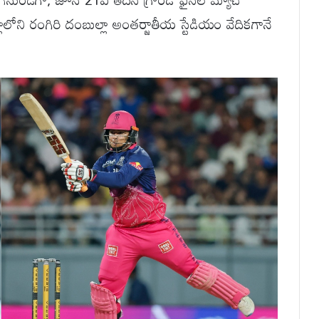
ల్లాలోని రంగిరి దంబుల్లా అంతర్జాతీయ స్టేడియం వేదికగానే