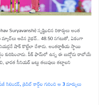
bhav Suryavanshi) సృష్టించిన రికార్డులు అంత
6 మ్యాచ్‌లు ఆడిన వైభవ్.. 48.50 సగటుతో, ఏకంగా
నియర్లనే షాక్ కొట్టేలా చేశాడు. అంతర్జాతీయ స్థాయి
్షం కురిపించాడు. పీక్ ఫామ్‌లో ఉన్న ఈ బుడ్డోడు రాబోయే
, భారత సీనియర్ జట్టు తలుపులు తట్టాలని
పీజీ
సిలిండర్
,
క్రెడిట్
కార్డ్‌ల
గురించి
ఆ
3
మార్పులు