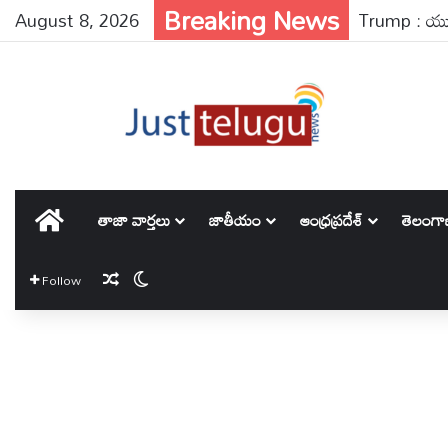
Breaking News
August 8, 2026
Trump : యుద్ధ
హోమ్
తాజా వార్తలు
జాతీయం
ఆంధ్రప్రదేశ్
తెలంగ
Random Article
Switch skin
Follow