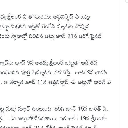
ిథ్య శ్రీలంక-ఏ తో మరియు అఫ్గనిస్థాన్-ఏ జట్లు
ట్టూ మిగిలిన జట్లతో రెండేసి మ్యాచ్‌ల చొప్పున
ండు స్థానాల్లో నిలిచిన జట్లు జూన్ 21న జరిగే ఫైనల్
యాచ్‌ను జూన్ 9న ఆతిథ్య శ్రీలంక జట్టుతో ఆడి తన
ంధించిన పూర్తి షెడ్యూల్‌ను గమనిస్తే.. జూన్ 9న భారత్
. ఆ తర్వాత జూన్ 11న ఆఫ్ఘనిస్తాన్ -ఏ జట్టుతో భారత్ ఏ
జట్ల మధ్య మ్యాచ్ ఉంటుంది. తిరిగి జూన్ 15న భారత్ ఏ,
స్తాన్ – ఏ జట్లు పోటీపడతాయి. ఇక జూన్ 19న శ్రీలంక-
జరగనుండగా, జూన్ 21వ తేదీన గ్రాండ్ ఫైనల్ మ్యాచ్