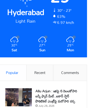
Hyderabad
30º - 23º
63%
Light Rain
6.97 km/h
30
27
29
℃
℃
℃
Sat
Sun
Mon
Popular
Recent
Comments
Allu Arjun : ఇకపై 6 నెలలకోసారి
బన్నీ ఫ్యాన్ మీట్..ఐకాన్ స్టార్
పొలిటికల్ ఎంట్రీపై మరోసారి చర్చ
July 28, 2026