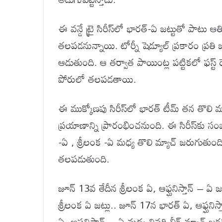
ఈ వన్డే ట్రై సిరీస్‌లో భారత్-ఏ జట్టుతో పాటు ఆత
తలపడనున్నాయి. టోర్నీ షెడ్యూల్ ప్రకారం ప్రతి జ
ఆడుతుంది. ఆ తర్వాత పాయింట్ల పట్టికలో ఫస్ట్ రె
పోరులో తలపడతాయి.
ఈ ముక్కోణపు సిరీస్‌లో భారత్ టీమ్ తన తొలి మ్
ప్రయాణాన్ని ప్రారంభించనుంది. ఈ సిరీస్‌కు సంబ
-ఏ , శ్రీలంక -ఏ మధ్య తొలి మ్యాచ్ జరుగుతుంది
తలపడుతుంది.
జూన్ 13వ తేదీన శ్రీలంక ఏ, ఆఫ్ఘనిస్తాన్ – ఏ 
శ్రీలంక ఏ జట్లు.. జూన్ 17న భారత్ ఏ, ఆఫ్ఘని
ఏ, ఆఫ్ఘనిస్తాన్ – ఏ మధ్య చివరి లీగ్ మ్యాచ్ 