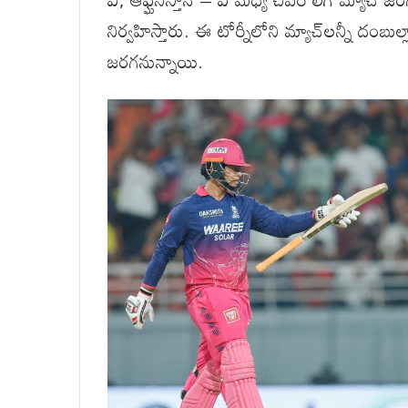
నిర్వహిస్తారు. ఈ టోర్నీలోని మ్యాచ్‌లన్నీ దంబు
జరగనున్నాయి.