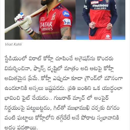
Virat Kohli
స్టేడియంలో విరాట్ కోహ్లీ చూపించే అగ్రెషన్‌ను కొందరు
విమర్శించినా, ఫ్యాన్స్ దృష్టిలో మాత్రం అది ఆటపై కోహ్లీ
అమితమైన ప్రేమే. కోహ్లీ ఎప్పుడూ కూడా గ్రౌండ్‌లో మౌనంగా
ఉండటానికి అస్సలు ఇష్టపడడు. ప్రతి బంతిని ఒక యుద్ధంలా
భావించి ఫైట్ చేయడం.. గుజరాత్ మ్యాచ్ లో అంపైర్
నిర్ణయంపై పట్టుబట్టడం, గిల్‌తో ముఖాముఖి చర్చకు దిగడం
వంటి ఘట్టాలు కోహ్లీలోని తగ్గేదేలే అనే పోరాట స్వభావానికి
అద్దం పడతాయి.