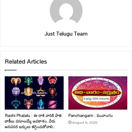
Just Telugu Team
Related Articles
Rashi Phalalu : ఈ రాశి వారికి పాత
Panchangam : పంచాంగం
బాకీలు వసూలయ్యే అవకాశం..వీరు
August 6, 2026
అనవసర ఖర్చులు తగ్గించుకోవాలి..