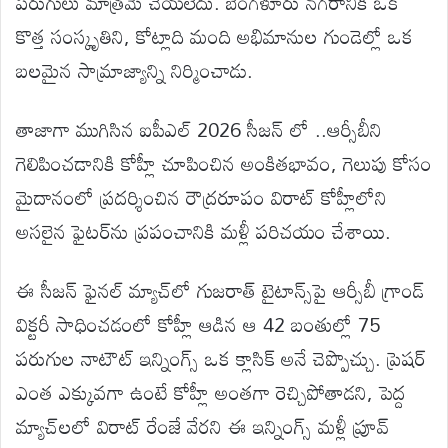
పరుగులు మాత్రమే చేయలేదు. బెంగళూరు నగరానికి ఒక
కొత్త సంస్కృతిని, కోట్లాది మంది అభిమానుల గుండెల్లో ఒక
బలమైన సామ్రాజ్యాన్ని నిర్మించాడు.
తాజాగా ముగిసిన ఐపీఎల్ 2026 సీజన్ లో ..ఆర్సీబీని
గెలిపించడానికి కోహ్లీ చూపించిన అంకితభావం, గెలుపు కోసం
మైదానంలో ప్రదర్శించిన రౌద్రరూపం విరాట్ కోహ్లీలోని
అసలైన ఫైటర్‌ను ప్రపంచానికి మళ్లీ పరిచయం చేశాయి.
ఈ సీజన్ ఫైనల్ మ్యాచ్‌లో గుజరాత్ టైటాన్స్‌పై ఆర్సీబీ గ్రాండ్
విక్టరీ సాధించడంలో కోహ్లీ ఆడిన ఆ 42 బంతుల్లో 75
పరుగుల నాటౌట్ ఇన్నింగ్స్ ఒక క్లాసిక్ అనే చెప్పొచ్చు. ప్రెషర్
ఎంత ఎక్కువగా ఉంటే కోహ్లీ అంతగా రెచ్చిపోతాడని, పెద్ద
మ్యాచ్‌లలో విరాట్ రేంజే వేరని ఈ ఇన్నింగ్స్ మళ్లీ ప్రూవ్