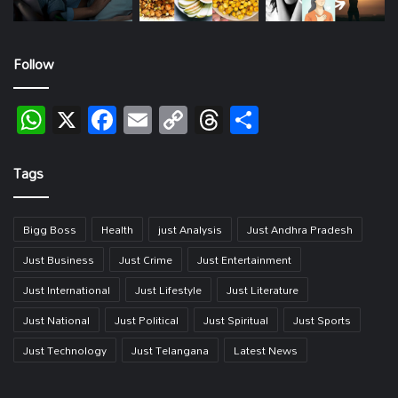
Follow
WhatsApp
X
Facebook
Email
Copy
Threads
Share
Link
Tags
Bigg Boss
Health
just Analysis
Just Andhra Pradesh
Just Business
Just Crime
Just Entertainment
Just International
Just Lifestyle
Just Literature
Just National
Just Political
Just Spiritual
Just Sports
Just Technology
Just Telangana
Latest News