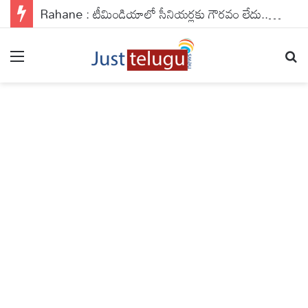
Rahane : టీమిండియాలో సీనియర్లకు గౌరవం లేదు.. గౌతమ్ గంభీర్‌కు గట్టిగానే ఇచ్చిపడేసిన రహానే
Menu
Se