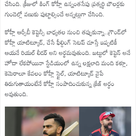
చేసింది. క్రీజులో కింగ్ కోహ్లీ ఉన్నంతసేపు ప్రత్యర్థి బౌలర్లకు
గుండెల్లో వణుకు పుట్టాల్సిందే అన్నట్లుగా చేసింది.
కోహ్లీ ఆర్సీబీ కెప్టెన్సీ బాధ్యతల నుంచి తప్పుకున్నా..గ్రౌండ్‌లో
కోహ్లీ యాటిట్యూడ్, చేసే ఫీల్డింగ్ సెటప్ చూస్తే ఇప్పటికీ
ఆయనే రియల్ లీడర్ అని అర్థమవుతుంది. జట్టులో కెప్టెన్ అనే
హోదా లేకపోయినా స్టేడియంలో ఉన్న లక్షలాది మంది కళ్లూ,
కెమెరాలూ కేవలం కోహ్లీ స్టైల్, యాటిట్యూడ్‌ వైపే
తిరుగుతాయంటేనే కోహ్లీ సంపాదించుకున్న క్రేజ్ అర్ధం
అవుతుంది.