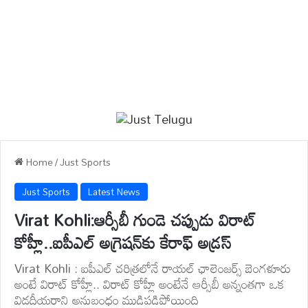
Home
/
Just Sports
Just Sports
Latest News
Virat Kohli:ఆర్సీబీ గుండె చప్పుడు విరాట్
కోహ్లీ..ఐపీఎల్ అగ్రెషన్‌కు కేరాఫ్ అడ్రస్
Virat Kohli : ఐపీఎల్ చరిత్రలోనే రాయల్ ఛాలెంజర్స్ బెంగళూరు
అంటే విరాట్ కోహ్లీ.. విరాట్ కోహ్లీ అంటేనే ఆర్సీబీ అన్నంతగా ఒక
విడదీయరాని అనుబంధం ముడిపడిపోయింది