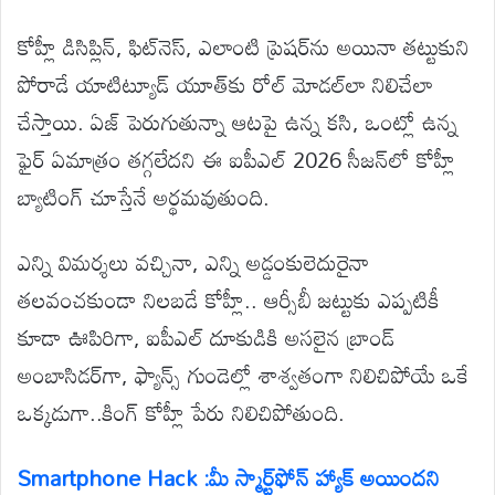
కోహ్లీ డిసిప్లిన్, ఫిట్‌నెస్, ఎలాంటి ప్రెషర్‌ను అయినా తట్టుకుని
పోరాడే యాటిట్యూడ్ యూత్‌కు రోల్ మోడల్‌లా నిలిచేలా
చేస్తాయి. ఏజ్ పెరుగుతున్నా ఆటపై ఉన్న కసి, ఒంట్లో ఉన్న
ఫైర్ ఏమాత్రం తగ్గలేదని ఈ ఐపీఎల్ 2026 సీజన్‌లో కోహ్లీ
బ్యాటింగ్ చూస్తేనే అర్థమవుతుంది.
ఎన్ని విమర్శలు వచ్చినా, ఎన్ని అడ్డంకులెదురైనా
తలవంచకుండా నిలబడే కోహ్లీ.. ఆర్సీబీ జట్టుకు ఎప్పటికీ
కూడా ఊపిరిగా, ఐపీఎల్ దూకుడికి అసలైన బ్రాండ్
అంబాసిడర్‌గా, ఫ్యాన్స్ గుండెల్లో శాశ్వతంగా నిలిచిపోయే ఒకే
ఒక్కడుగా..కింగ్ కోహ్లీ పేరు నిలిచిపోతుంది.
Smartphone Hack :మీ స్మార్ట్‌ఫోన్ హ్యాక్ అయిందని