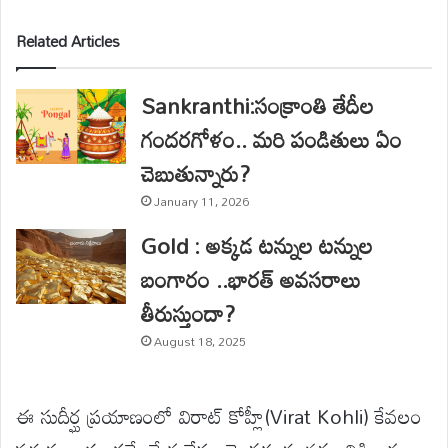
Related Articles
Sankranthi:సంక్రాంతి తేదీల
గందరగోళం.. మరి పండితులు ఏం
చెబుతున్నారు?
January 11, 2026
Gold : అక్కడ టన్నుల టన్నుల
బంగారం ..భారత్ అవసరాలు
తీరుస్తుందా?
August 18, 2025
ఈ సుదీర్ఘ ప్రయాణంలో విరాట్ కోహ్లీ(Virat Kohli) కేవలం