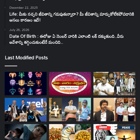
December 22, 2025
Life: మీకు నచ్చని జీవితాన్ని గడుపుతున్నారా? మీ జీవితాన్ని మార్చుకోలేకపోవడానికి
అసలు కారణం ఇదే!
July 26, 2026
Date Of Birth : ఈరోజు ఏ నెంబర్ వారికి ఎలాంటి లక్ దక్కుతుంది..వీరు
ఆవేశాన్ని తగ్గించుకుంటేనే మంచిది..
Last Modified Posts