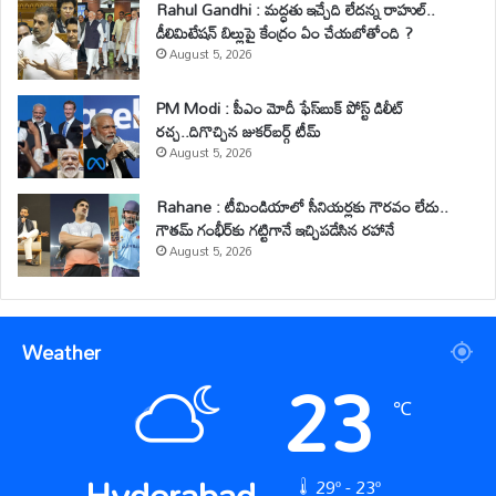
Rahul Gandhi : మద్ధతు ఇచ్చేది లేదన్న రాహుల్..
డీలిమిటేషన్ బిల్లుపై కేంద్రం ఏం చేయబోతోంది ?
August 5, 2026
PM Modi : పీఎం మోదీ ఫేస్‌బుక్ పోస్ట్ డిలీట్
రచ్చ..దిగొచ్చిన జుకర్‌బర్గ్ టీమ్
August 5, 2026
Rahane : టీమిండియాలో సీనియర్లకు గౌరవం లేదు..
గౌతమ్ గంభీర్‌కు గట్టిగానే ఇచ్చిపడేసిన రహానే
August 5, 2026
Weather
23
℃
Hyderabad
29º - 23º