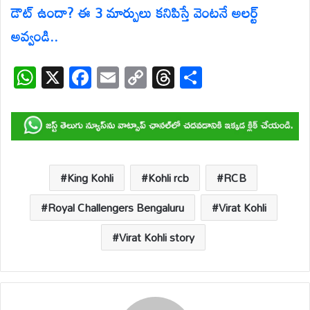
డౌట్ ఉందా? ఈ 3 మార్పులు కనిపిస్తే వెంటనే అలర్ట్
అవ్వండి..
W
X
F
E
C
T
S
h
ac
m
o
hr
h
at
e
ail
p
e
ar
s
b
y
a
e
A
o
Li
d
p
o
n
s
King Kohli
Kohli rcb
RCB
p
k
k
Royal Challengers Bengaluru
Virat Kohli
Virat Kohli story