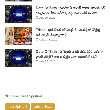
Date Of Birth : ఈరోజు ఏ నెంబర్ వారికి ఎలాంటి లక్
దక్కుతుంది..వీరు ఆవేశాన్ని తగ్గించుకుంటేనే మంచిది..
July 26, 2026
Trisha : త్రిష పొలిటికల్ ఎంట్రీ ?.. మధురైలో పోస్టర్లు
అదే కన్ఫమ్ చేస్తున్నాయా?
August 4, 2026
Date Of Birth : ఏ నెంబర్ వారికి మనీ, కెరీర్ పరంగా
గ్రాండ్ సక్సెస్? వారి అదృష్టం ఎలా ఉండబోతోంది?
July 28, 2026