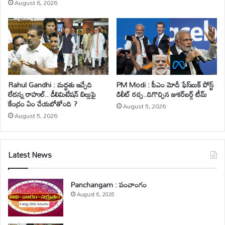
August 6, 2026
Rahul Gandhi : మద్ధతు ఇచ్చేది
PM Modi : పీఎం మోదీ ఫేస్‌బుక్ పోస్ట్
లేదన్న రాహుల్.. డీలిమిటేషన్ బిల్లుపై
డిలీట్ రచ్చ..దిగొచ్చిన జుకర్‌బర్గ్ టీమ్
కేంద్రం ఏం చేయబోతోంది ?
August 5, 2026
August 5, 2026
Latest News
Panchangam : పంచాంగం
August 6, 2026