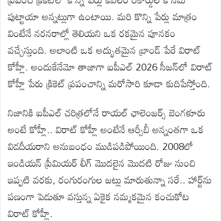
పుట్టాయా అన్నట్లుగా ఉంటాయి. మరి కొన్ని పేర్లు మాత్రం
వింటేనే నరనరాల్లో తెలియని ఒక రకమైన పూనకం
వచ్చేస్తుంది. అలాంటి ఒక అద్భుతమైన బ్రాండ్ పేరే విరాట్
కోహ్లీ. అందుకేనేమో తాజాగా ఐపీఎల్ 2026 సీజన్‌లో విరాట్
కోహ్లీ పేరు క్రికెట్ ప్రపంచాన్ని మరోసారి కూడా కుదిపేస్తోంది.
నిజానికి ఐపీఎల్ చరిత్రలోనే రాయల్ ఛాలెంజర్స్ బెంగళూరు
అంటే కోహ్లీ.. విరాట్ కోహ్లీ అంటేనే ఆర్సీబీ అన్నంతగా ఒక
విడదీయరాని అనుబంధం ముడిపడిపోయింది. 2008లో
ఇండియన్ ప్రీమియర్ లీగ్ మొదలైన మొదటి రోజు నుంచి
ఇప్పటి వరకు, రంగురంగుల జట్లు మారుతున్నా సరే.. హార్ట్‌ను
పణంగా పెడుతూ వస్తున్న ఏకైక నమ్మకమైన కంచుకోట
విరాట్ కోహ్లీ.