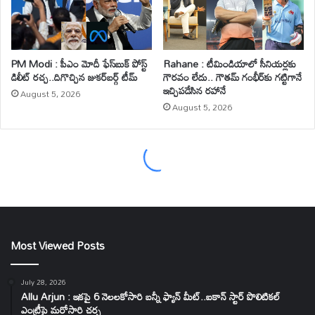
Most Viewed Posts
July 28, 2026
Allu Arjun : ఇకపై 6 నెలలకోసారి బన్నీ ఫ్యాన్ మీట్..ఐకాన్ స్టార్ పొలిటికల్
ఎంట్రీపై మరోసారి చర్చ