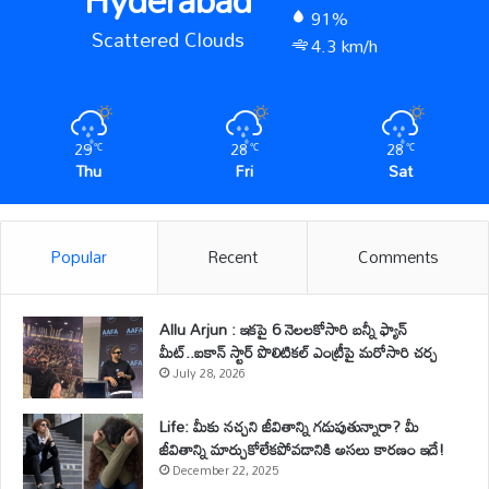
91%
Scattered Clouds
4.3 km/h
29
28
28
℃
℃
℃
Thu
Fri
Sat
Popular
Recent
Comments
Allu Arjun : ఇకపై 6 నెలలకోసారి బన్నీ ఫ్యాన్
మీట్..ఐకాన్ స్టార్ పొలిటికల్ ఎంట్రీపై మరోసారి చర్చ
July 28, 2026
Life: మీకు నచ్చని జీవితాన్ని గడుపుతున్నారా? మీ
జీవితాన్ని మార్చుకోలేకపోవడానికి అసలు కారణం ఇదే!
December 22, 2025