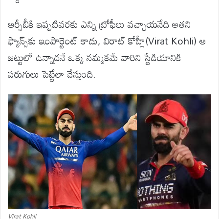
ఆర్సీబీకి ఇప్పటివరకు ఎన్ని ట్రోఫీలు వచ్చాయనేది అతని
ఫ్యాన్స్‌కు ఇంపార్టెంట్ కాదు, విరాట్ కోహ్లీ(Virat Kohli) ఆ
జట్టులో ఉన్నాడనే ఒక్క నమ్మకమే వారిని స్టేడియానికి
పరుగులు పెట్టేలా చేస్తుంది.
Virat Kohli