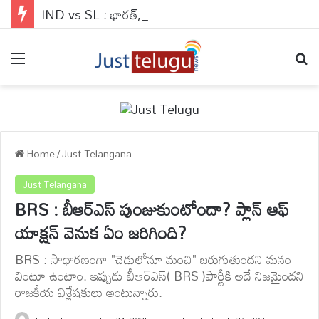
IND vs SL : భారత్,లంక సిరీస్‌కు ఫ్రీ ఎంట్రీ..ఇకనైనా టెస్టులకు ఆదరణ పెరుగుతుందా ?
Menu
Se
Home
/
Just Telangana
Just Telangana
BRS : బీఆర్ఎస్ పుంజుకుంటోందా? ప్లాన్ ఆఫ్
యాక్షన్ వెనుక ఏం జరిగింది?
BRS : సాధారణంగా "చెడులోనూ మంచి" జరుగుతుందని మనం
వింటూ ఉంటాం. ఇప్పుడు బీఆర్ఎస్( BRS )పార్టీకి అదే నిజమైందని
రాజకీయ విశ్లేషకులు అంటున్నారు.