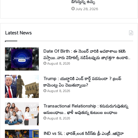
బిగుస్తున్న ఉచ్చు
July 28, 2026
Latest News
Date Of Birth : ఈ నెంబర్ వారికి అవకాశాలు కలిసి
వస్తాయి..వారు వెహికల్స్ నడిపేటప్పుడు జాగ్రత్తగా ఉండాలి..
August 8, 2026
Trump : యుద్ధానికి ఎండ్ కార్డ్ పడనుందా ? ట్రంప్
కామెంట్లు ఏం చెబుతున్నాయి?
August 8, 2026
Transactional Relationship : కనుమరుగువుతున్న
అనుబంధాలు.. ఖాళీ అవుతున్న కుటుంబ బంధాలు
August 8, 2026
IND vs SL : భారత్,లంక సిరీస్‌కు ఫ్రీ ఎంట్రీ..ఇకనైనా