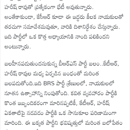
హరీష్ రావుతో ప్రత్యేకంగా భేటీ అవుతున్నారు.
అంతేకాకుండా, కేసీఆర్ కూడా ఈ ఇద్దరు కీలక నాయకులతో
తరచుగా సమావేశమవుతూ, వారికి దిశానిర్దేశం చేస్తున్నారు.
ఇది పార్టీలో ఒక కొత్త అధ్యాయానికి నాంది పలికిందని
అంటున్నారు.
బలహీనపడుతుందనుకున్న బీఆర్ఎస్ పార్టీ బలం..కేటీఆర్,
హరీష్ రావుల మధ్య ఏర్పడిన బంధంతో మరింత
బలపడుతోంది.ఇది BRS పార్టీ శ్రేణులలో, నాయకులలో
నూతన ఉత్సాహాన్ని నింపుతోంది. కవిత వ్యవహారం పార్టీకి
కొంత ఇబ్బందికరంగా మారినప్పటికీ, కేటీఆర్, హరీష్‌
ఏకతాటిపై నడవడం పార్టీకి ఒక సానుకూల పరిణామంగా
మారింది. ఈ ఐక్యత పార్టీని భవిష్యత్తులో మరింత బలోపేతం