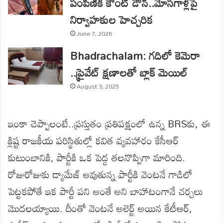
పంపిణీకి కౌంట్ డౌన్..మోసగాళ్లపై
నిర్వాహకుల హెచ్చరిక
June 7, 2026
Bhadrachalam: గదిలో కెమెరా
..ప్రైవేట్ క్షణాలతో బ్లాక్ మెయిల్
August 3, 2025
ఇంకా చెప్పాలంటే..ప్రస్తుతం ప్రతిపక్షంలో ఉన్న BRSకు, ఈ
క్లిష్ట రాజకీయ పరిస్థితుల్లో కవిత వ్యవహారం కేసీఆర్
కుటుంబానికి, పార్టీకి ఒక పెద్ద తలనొప్పిగా మారింది.
రోజురోజుకు డ్యామేజ్ అవుతున్న పార్టీకి వెంటనే గాడిలో
పెట్టకపోతే ఇక పార్టీ పని అంతే అని బాహాటంగానే చర్చలు
మొదలయ్యాయి. దీంతో వెంటనే అలెర్ట్ అయిన కేటీఆర్,