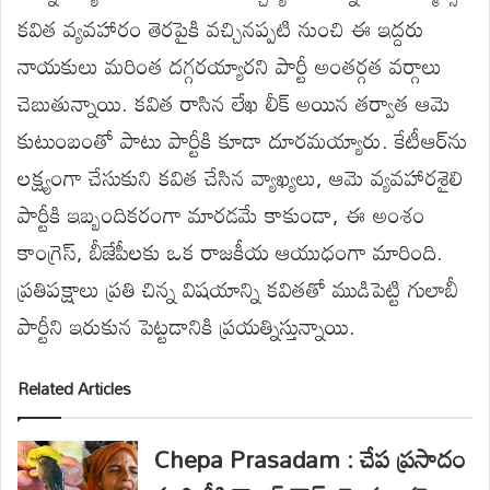
కవిత వ్యవహారం తెరపైకి వచ్చినప్పటి నుంచి ఈ ఇద్దరు
నాయకులు మరింత దగ్గరయ్యారని పార్టీ అంతర్గత వర్గాలు
చెబుతున్నాయి. కవిత రాసిన లేఖ లీక్ అయిన తర్వాత ఆమె
కుటుంబంతో పాటు పార్టీకి కూడా దూరమయ్యారు. కేటీఆర్‌ను
లక్ష్యంగా చేసుకుని కవిత చేసిన వ్యాఖ్యలు, ఆమె వ్యవహారశైలి
పార్టీకి ఇబ్బందికరంగా మారడమే కాకుండా, ఈ అంశం
కాంగ్రెస్, బీజేపీలకు ఒక రాజకీయ ఆయుధంగా మారింది.
ప్రతిపక్షాలు ప్రతి చిన్న విషయాన్ని కవితతో ముడిపెట్టి గులాబీ
పార్టీని ఇరుకున పెట్టడానికి ప్రయత్నిస్తున్నాయి.
Related Articles
Chepa Prasadam : చేప ప్రసాదం