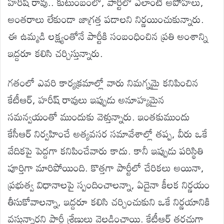
హరీష్ రావు.. కుటుంబంలో, పార్టీలో ఎలాంటి అపోహలు,
అంతరాలు లేకుండా జాగ్రత్త పడాలని నిర్ణయించుకున్నారు.
ఈ ఉమ్మడి లక్ష్యంతోనే పార్టీకి సంబంధించిన ప్రతి అంశాన్ని
ఇద్దరూ కలిసి చర్చిస్తున్నారు.
గతంలో ఎవరి కార్యక్రమాల్లో వారు నిమగ్నమై కనిపించిన
కేటీఆర్, హరీష్ రావులు ఇప్పుడు అనూహ్యమైన
సమన్వయంతో ముందుకు వెళ్తున్నారు. ఇంతకుముందు
కేసీఆర్ నిర్వహించే అత్యవసర సమావేశాల్లో తప్ప, వీరు ఒకే
వేదికపై పెద్దగా కనిపించేవారు కాదు. కానీ ఇప్పుడు పరిస్థితి
పూర్తిగా మారిపోయింది. కొత్తగా పార్టీలో చేరికలు అయినా,
ప్రభుత్వ విధానాలపై స్పందించాలన్నా, ఏదైనా కీలక నిర్ణయం
తీసుకోవాలన్నా, ఇద్దరూ కలిసి చర్చించుకుని ఒకే నిర్ణయానికి
వస్తున్నారని పార్టీ శ్రేణులు వెల్లడించాయి. కేటీఆర్ తరచుగా