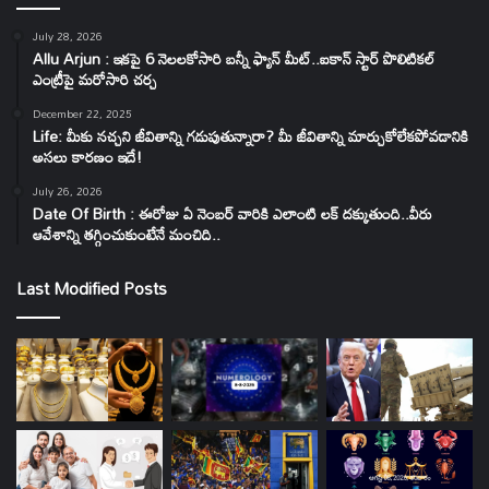
July 28, 2026
Allu Arjun : ఇకపై 6 నెలలకోసారి బన్నీ ఫ్యాన్ మీట్..ఐకాన్ స్టార్ పొలిటికల్
ఎంట్రీపై మరోసారి చర్చ
December 22, 2025
Life: మీకు నచ్చని జీవితాన్ని గడుపుతున్నారా? మీ జీవితాన్ని మార్చుకోలేకపోవడానికి
అసలు కారణం ఇదే!
July 26, 2026
Date Of Birth : ఈరోజు ఏ నెంబర్ వారికి ఎలాంటి లక్ దక్కుతుంది..వీరు
ఆవేశాన్ని తగ్గించుకుంటేనే మంచిది..
Last Modified Posts