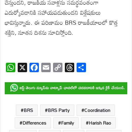
చేస్తుందని, రాజకీయ సవాళ్లను సమర్థవంతంగా
ఎదుర్కోవడానికి సహాయపడుతుందని విశ్లేషకులు
భావిస్తున్నారు. ఈ పరిణామం BRS రాజకీయాలలో కొత్త
శక్తిని, నూతన దిశను సూచిస్తోంది.
W
X
F
E
C
T
S
h
ac
m
o
hr
h
at
e
ail
p
e
ar
s
b
y
a
e
A
o
Li
d
p
o
n
s
BRS
BRS Party
Coordination
p
k
k
Differences
Family
Harish Rao