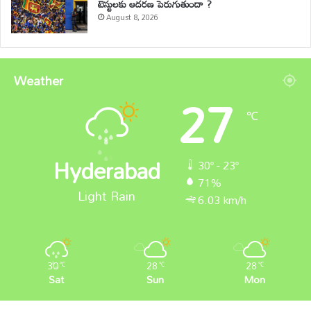
టెస్టులకు ఆదరణ పెరుగుతుందా ?
August 8, 2026
Weather
27
℃
Hyderabad
30º - 23º
71%
Light Rain
6.03 km/h
30
28
28
℃
℃
℃
Sat
Sun
Mon