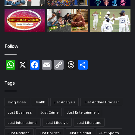
Follow
WhatsApp
X
Facebook
Email
Copy
Threads
Share
Link
Tags
Bigg Boss
Health
just Analysis
Just Andhra Pradesh
Just Business
Just Crime
Just Entertainment
Just International
Just Lifestyle
Just Literature
Just National
Just Political
Just Spiritual
Just Sports