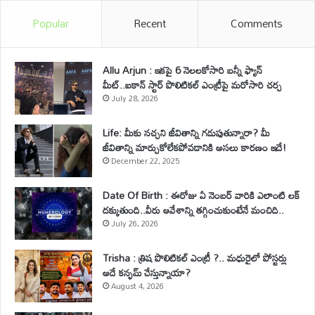
Popular
Recent
Comments
Allu Arjun : ఇకపై 6 నెలలకోసారి బన్నీ ఫ్యాన్
మీట్..ఐకాన్ స్టార్ పొలిటికల్ ఎంట్రీపై మరోసారి చర్చ
July 28, 2026
Life: మీకు నచ్చని జీవితాన్ని గడుపుతున్నారా? మీ
జీవితాన్ని మార్చుకోలేకపోవడానికి అసలు కారణం ఇదే!
December 22, 2025
Date Of Birth : ఈరోజు ఏ నెంబర్ వారికి ఎలాంటి లక్
దక్కుతుంది..వీరు ఆవేశాన్ని తగ్గించుకుంటేనే మంచిది..
July 26, 2026
Trisha : త్రిష పొలిటికల్ ఎంట్రీ ?.. మధురైలో పోస్టర్లు
అదే కన్ఫమ్ చేస్తున్నాయా?
August 4, 2026