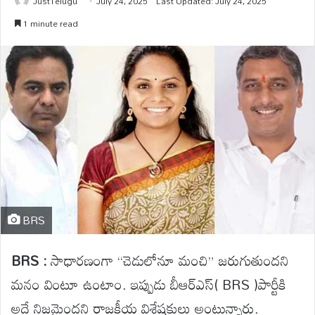
JustTelugu
July 24, 2025
Last Updated: July 24, 2025
1 minute read
BRS
BRS :
సాధారణంగా “చెడులోనూ మంచి” జరుగుతుందని
మనం వింటూ ఉంటాం. ఇప్పుడు బీఆర్ఎస్( BRS )పార్టీకి
అదే నిజమైందని రాజకీయ విశ్లేషకులు అంటున్నారు.