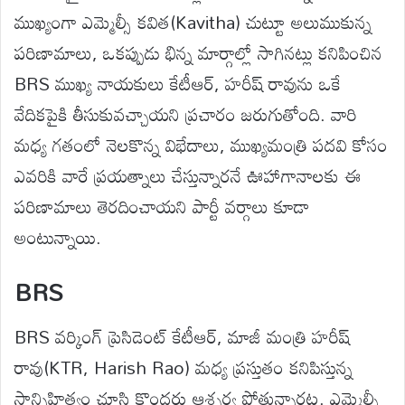
ముఖ్యంగా ఎమ్మెల్సీ కవిత(Kavitha) చుట్టూ అలుముకున్న
పరిణామాలు, ఒకప్పుడు భిన్న మార్గాల్లో సాగినట్లు కనిపించిన
BRS ముఖ్య నాయకులు కేటీఆర్, హరీష్ రావును ఒకే
వేదికపైకి తీసుకువచ్చాయని ప్రచారం జరుగుతోంది. వారి
మధ్య గతంలో నెలకొన్న విభేదాలు, ముఖ్యమంత్రి పదవి కోసం
ఎవరికి వారే ప్రయత్నాలు చేస్తున్నారనే ఊహాగానాలకు ఈ
పరిణామాలు తెరదించాయని పార్టీ వర్గాలు కూడా
అంటున్నాయి.
BRS
BRS వర్కింగ్ ప్రెసిడెంట్ కేటీఆర్, మాజీ మంత్రి హరీష్
రావు(KTR, Harish Rao) మధ్య ప్రస్తుతం కనిపిస్తున్న
సాన్నిహిత్యం చూసి కొందరు ఆశ్చర్య పోతున్నారట. ఎమ్మెల్సీ