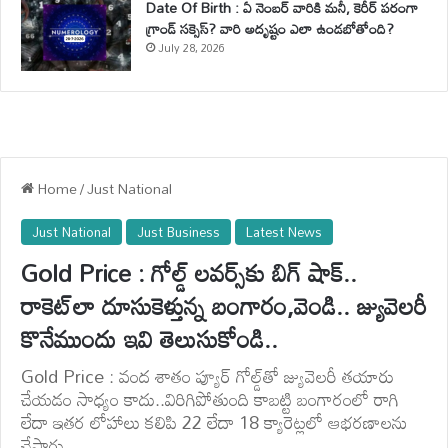
Date Of Birth : ఏ నెంబర్ వారికి మనీ, కెరీర్ పరంగా
గ్రాండ్ సక్సెస్? వారి అదృష్టం ఎలా ఉండబోతోంది?
July 28, 2026