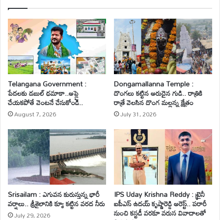
Telangana Government :
Dongamallanna Temple :
పేదలకు డబుల్ ధమాకా..అప్లై
దొంగలు కట్టిన అరుదైన గుడి.. రాత్రికి
చేయకపోతే వెంటనే చేసుకోండి..
రాత్రే వెలసిన దొంగ మల్లన్న క్షేత్రం
August 7, 2026
July 31, 2026
Srisailam : ఎగువన కురుస్తున్న భారీ
IPS Uday Krishna Reddy : ట్రైనీ
వర్షాలు.. శ్రీశైలానికి క్యూ కట్టిన వరద నీరు
ఐపీఎస్ ఉదయ్ కృష్ణారెడ్డి అరెస్ట్.. పరారీ
నుంచి కస్టడీ వరకూ వరుస వివాదాలతో
July 29, 2026