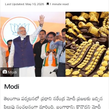
Last Updated: May 10, 2026
1 minute read
Modi
Modi
తెలంగాణ పర్యటనలో ప్రధాని నరేంద్ర మోదీ ప్రజలకు ఇచ్చిన
పిలుపు సంచలనంగా మారింది. బంగారాన్ని కొనొద్దని మోదీ