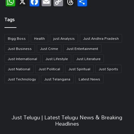
WhatsApp
X
Facebook
Email
Copy
Threads
Share
Link
Tags
Bigg Boss
Health
just Analysis
Just Andhra Pradesh
Just Business
Just Crime
Just Entertainment
Just International
Just Lifestyle
Just Literature
Just National
Just Political
Just Spiritual
Just Sports
Just Technology
Just Telangana
Latest News
Just Telugu | Latest Telugu News & Breaking
Headlines