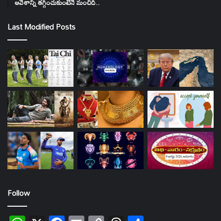
ఆవేశాన్ని తగ్గించుకుంటేనే మంచిది..
Last Modified Posts
Follow