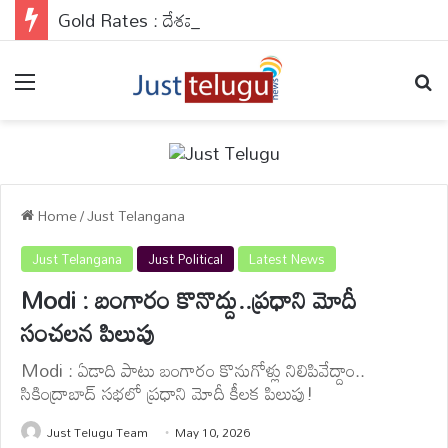
Gold Rates : దేశవ్యాప్తంగా బంగారం రేట్లు వరుసగా నాలుగో రోజు కూడా రాకెట్ స్పీడ్‌తో వేగంగా దూసుకెళ్తున్నాయి.
Menu
Se
Home
/
Just Telangana
Just Telangana
Just Political
Latest News
Modi : బంగారం కొనొద్దు..ప్రధాని మోదీ
సంచలన పిలుపు
Modi : ఏడాది పాటు బంగారం కొనుగోళ్లు నిలిపివేద్దాం..
సికింద్రాబాద్ సభలో ప్రధాని మోదీ కీలక పిలుపు!
Just Telugu Team
May 10, 2026