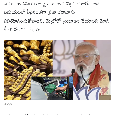
వాహనాల వినియోగాన్ని పెంచాలని విజ్ఞప్తి చేశారు. అదే
సమయంలో వీలైనంతగా ప్రజా రవాణాను
వినియోగించుకోవాలని, మెట్రోలో ప్రయాణం చేయాలని మోదీ
కీలక సూచన చేశారు.
Modi