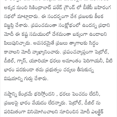
అక్కడ నుంచి సికింద్రాబాద్ పరేడ్ గ్రౌండ్ లో బీజేపీ బహిరంగ
సభలో మాట్లాడారు. ఈ సందర్భంగా దేశ ప్రజలకు కీలక
విజ్ఞప్తి చేశారు. ప్రపంచమంతా సంక్షోభంలో ఉందన్న ప్రధాని
మోదీ ఈ కష్ట సమయంలో దేశమంతా ఐక్యంగా ఉండాలని
పిలుపునిచ్చారు. అవసరమైతే ప్రజలు త్యాగాలకు సిద్ధం
కావాలని మోదీ వ్యాఖ్యానించారు. ప్రపంచవ్యాప్తంగా పెట్రోల్,
డీజిల్, గ్యాస్, యూరియా ధరలు అమాంతం పెరిగాయనీ, వీటి
భారం పడకుండా తమ ప్రభుత్వం చర్యలు తీసుకున్న
విషయాన్ని గుర్తు చేశారు.
నష్టాన్ని కేంద్రమే భరిస్తోందని , ధరలు పెంచడం లేదనీ,
ప్రజలపై భారం వేయడం లేదన్నారు. పెట్రోల్, డీజిల్ ను
పరిమితంగా వినియోగించాలని సూచించిన మోదీ ఎలక్ట్రిక్