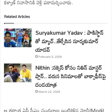
కళ్యాణ్ నివాసానికి వెళ్లి పరామర్శించారు.
Related Articles
Suryakumar Yadav : పాకిస్థాన్
తో మ్యాచ్..తేల్చేసిన సూర్యకుమార్
యాదవ్
February 5, 2026
Nithin :సక్సెస్ కోసం నితిన్ మాస్టర్
ప్లాన్.. వరుస సినిమాలతో బాక్సాఫీస్‌పై
దండయాత్ర
March 22, 2026
ఆ తర్వాత ఏపీ సీఎం చంద్రబాబు ఇంటికెళ్లిన మోదీ(Modi)