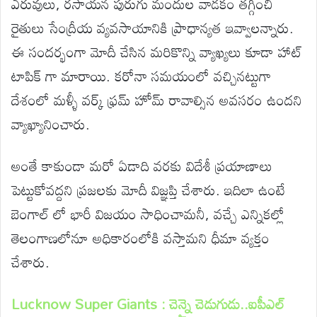
ఎరువులు, రసాయన పురుగు మందుల వాడకం తగ్గించి
రైతులు సేంద్రీయ వ్యవసాయానికి ప్రాధాన్యత ఇవ్వాలన్నారు.
ఈ సందర్భంగా మోదీ చేసిన మరికొన్ని వ్యాఖ్యలు కూడా హాట్
టాపిక్ గా మారాయి. కరోనా సమయంలో వచ్చినట్టుగా
దేశంలో మళ్ళీ వర్క్ ఫ్రమ్ హోమ్ రావాల్సిన అవసరం ఉందని
వ్యాఖ్యానించారు.
అంతే కాకుండా మరో ఏడాది వరకు విదేశీ ప్రయాణాలు
పెట్టుకోవద్దని ప్రజలకు మోదీ విజ్ఞప్తి చేశారు. ఇదిలా ఉంటే
బెంగాల్ లో భారీ విజయం సాధించామనీ, వచ్చే ఎన్నికల్లో
తెలంగాణలోనూ అధికారంలోకి వస్తామని ధీమా వ్యక్తం
చేశారు.
Lucknow Super Giants : చెన్నై చెడుగుడు..ఐపీఎల్