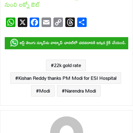
నుంచి లక్నో ఔట్
W
X
F
E
C
T
S
h
ac
m
o
hr
h
at
e
ail
p
e
ar
s
b
y
a
e
A
o
Li
d
p
o
n
s
22k gold rate
p
k
k
Kishan Reddy thanks PM Modi for ESI Hospital
Modi
Narendra Modi