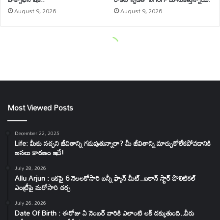
Most Viewed Posts
December 22, 2025
Life: మీకు నచ్చని జీవితాన్ని గడుపుతున్నారా? మీ జీవితాన్ని మార్చుకోలేకపోవడానికి
అసలు కారణం ఇదే!
July 28, 2026
Allu Arjun : ఇకపై 6 నెలలకోసారి బన్నీ ఫ్యాన్ మీట్..ఐకాన్ స్టార్ పొలిటికల్
ఎంట్రీపై మరోసారి చర్చ
July 26, 2026
Date Of Birth : ఈరోజు ఏ నెంబర్ వారికి ఎలాంటి లక్ దక్కుతుంది..వీరు