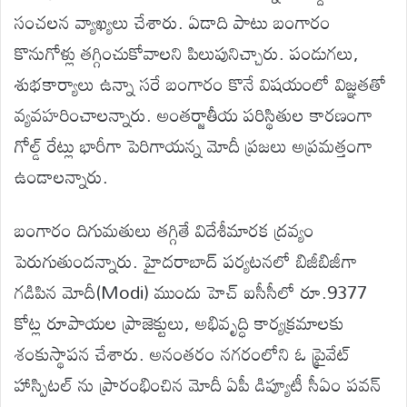
సంచలన వ్యాఖ్యలు చేశారు. ఏడాది పాటు బంగారం
కొనుగోళ్లు తగ్గించుకోవాలని పిలుపునిచ్చారు. పండుగలు,
శుభకార్యాలు ఉన్నా సరే బంగారం కొనే విషయంలో విజ్ఞతతో
వ్యవహరించాలన్నారు. అంతర్జాతీయ పరిస్థితుల కారణంగా
గోల్డ్ రేట్లు భారీగా పెరిగాయన్న మోదీ ప్రజలు అప్రమత్తంగా
ఉండాలన్నారు.
బంగారం దిగుమతులు తగ్గితే విదేశీమారక ద్రవ్యం
పెరుగుతుందన్నారు. హైదరాబాద్ పర్యటనలో బిజీబిజీగా
గడిపిన మోదీ(Modi) ముందు హెచ్ ఐసీసీలో రూ.9377
కోట్ల రూపాయల ప్రాజెక్టులు, అభివృద్ధి కార్యక్రమాలకు
శంకుస్థాపన చేశారు. అనంతరం నగరంలోని ఓ ప్రైవేట్
హాస్పిటల్ ను ప్రారంభించిన మోదీ ఏపీ డిప్యూటీ సీఏం పవన్