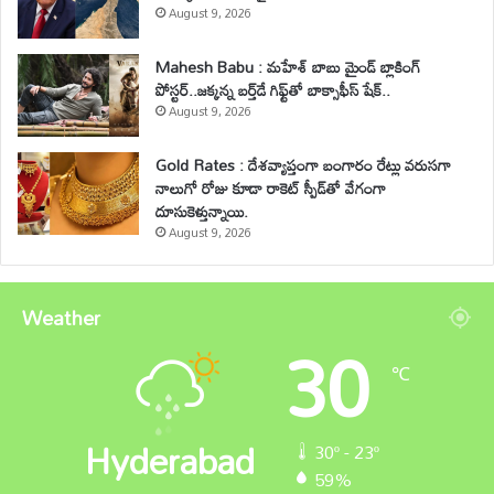
August 9, 2026
Mahesh Babu : మహేశ్‌ బాబు మైండ్ బ్లాకింగ్
పోస్టర్..జక్కన్న బర్త్‌డే గిఫ్ట్‌తో బాక్సాఫీస్ షేక్..
August 9, 2026
Gold Rates : దేశవ్యాప్తంగా బంగారం రేట్లు వరుసగా
నాలుగో రోజు కూడా రాకెట్ స్పీడ్‌తో వేగంగా
దూసుకెళ్తున్నాయి.
August 9, 2026
Weather
30
℃
Hyderabad
30º - 23º
59%