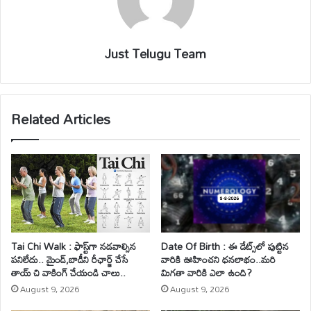
Just Telugu Team
Related Articles
Tai Chi Walk : ఫాస్ట్‌గా నడవాల్సిన
Date Of Birth : ఈ డేట్స్‌లో పుట్టిన
పనిలేదు.. మైండ్‌,బాడీని రీఛార్జ్ చేసే
వారికి ఊహించని ధనలాభం..మరి
తాయ్ చి వాకింగ్‌ చేయండి చాలు..
మిగతా వారికి ఎలా ఉంది?
August 9, 2026
August 9, 2026