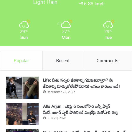
Light Rain
6.88 km/h
29
27
29
℃
℃
℃
Sun
Mon
Tue
Popular
Recent
Comments
Life: మీకు నచ్చని జీవితాన్ని గడుపుతున్నారా? మీ
జీవితాన్ని మార్చుకోలేకపోవడానికి అసలు కారణం ఇదే!
December 22, 2025
Allu Arjun : ఇకపై 6 నెలలకోసారి బన్నీ ఫ్యాన్
మీట్..ఐకాన్ స్టార్ పొలిటికల్ ఎంట్రీపై మరోసారి చర్చ
July 28, 2026