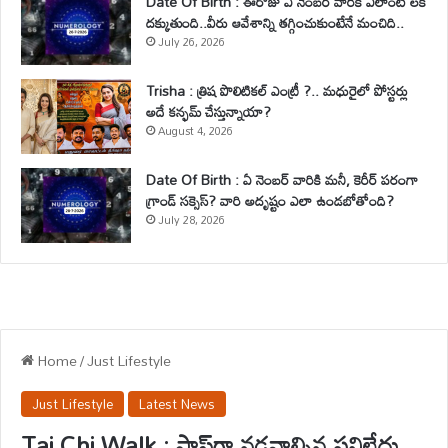
Date Of Birth : ఈరోజు ఏ నెంబర్ వారికి ఎలాంటి లక్
దక్కుతుంది..వీరు ఆవేశాన్ని తగ్గించుకుంటేనే మంచిది..
July 26, 2026
Trisha : త్రిష పొలిటికల్ ఎంట్రీ ?.. మధురైలో పోస్టర్లు
అదే కన్ఫమ్ చేస్తున్నాయా?
August 4, 2026
Date Of Birth : ఏ నెంబర్ వారికి మనీ, కెరీర్ పరంగా
గ్రాండ్ సక్సెస్? వారి అదృష్టం ఎలా ఉండబోతోంది?
July 28, 2026