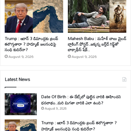
Trump : ఇరాన్ 3 డిమాండ్లకు ట్రంప్
Mahesh Babu : మహేశ్‌ బాబు మైండ్
తలొగ్గుతారా ? హర్మూజ్ జలసంధిపై
బ్లాకింగ్ పోస్టర్..జక్కన్న బర్త్‌డే గిఫ్ట్‌తో
సంధి కుదిరేనా?
బాక్సాఫీస్ షేక్..
August 9, 2026
August 9, 2026
Latest News
Date Of Birth : ఈ డేట్స్‌లో పుట్టిన వారికి ఊహించని
ధనలాభం..మరి మిగతా వారికి ఎలా ఉంది?
August 9, 2026
Trump : ఇరాన్ 3 డిమాండ్లకు ట్రంప్ తలొగ్గుతారా ?
హర్మూజ్ జలసంధిపై సంధి కుదిరేనా?