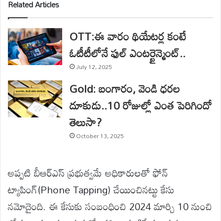
Related Articles
OTT:ఈ వారం థియేటర్ల కంటే
ఓటీటీలోనే ఫుల్ ఎంటర్టైన్మెంట్..
July 12, 2025
Gold: బంగారం, వెండి ధరల
దూకుడు..10 రోజుల్లో ఎంత పెరిగిందో
తెలుసా?
October 13, 2025
అప్పటి బీఆర్ఎస్ ప్రభుత్వమే అధికారులతో ఫోన్
ట్యాపింగ్(Phone Tapping) చేయించినట్టు కేసు
నమోదైంది. ఈ కేసుకు సంబంధించి 2024 మార్చి 10 నుంచి