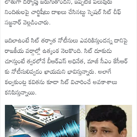
లోతుగా దర్యాప్తు జరుగుతోందని, ఇప్పటికే పలువురు
నిందితులపై చార్జిషీటు దాఖలు చేసినట్టు స్పెషల్ సిట్ చీఫ్
సజ్జనార్ వెల్లడించారు.
ఇదిలాఉంటే సిట్ తర్వాత నోటీసులు ఎవరికిస్తుందన్న దానిపై
రాజకీయ వర్గాల్లో ఉత్కంఠ నెలకొంది. సిట్ దూకుడు
చూస్తుంటే త్వరలోనే బీఆర్ఎస్ అధినేత, మాజీ సీఎం కేసీఆర్
కు నోటీసులివ్వడం ఖాయమని భావిస్తున్నారు. అలాగే
కల్వకుంట్ల కవితను కూడా సిట్ విచారించే అవకాశాలు
కనిపిస్తున్నాయి.