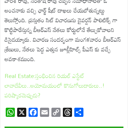
హరీశ్ రావు, సంతోష్ రావు చెప్పిన సమాధానాలతో ఓ
అంచనాకు వచ్చి ఛార్జ్ షీట్ దాఖలు చేయబోతున్నట్టు
తెలుస్తోంది. ప్రస్తుతం సిట్ విచారణను డైవర్షన్ పాలిటిక్స్ గా
కొట్టిపారేస్తున్న బీఆర్ఎస్ నేతలు కోర్టులోనే తేల్చుకోవాలని
డిసైడయ్యారు. విచారణ సందర్భంగా మంగళవారం బీఆర్ఎస్
శ్రేణులు, నేతలు పెద్ద ఎత్తున జూబ్లీహిల్స్ పీఎస్ కు వచ్చే
అవకాశముంది.
Real Estate:స్తంభించిన రియల్ ఎస్టేట్
లావాదేవీలు..అయోమయంలో కొనుగోలుదారులు..!
పరిష్కారమెప్పుడు?
W
X
F
E
C
T
S
h
ac
m
o
hr
h