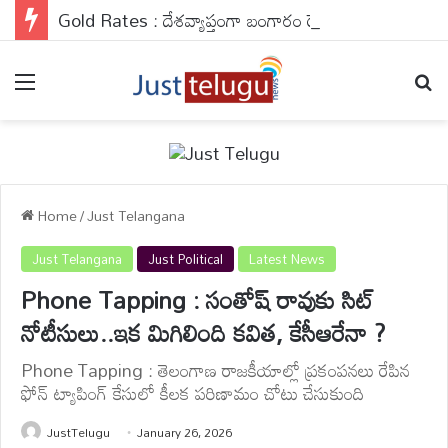
Gold Rates : దేశవ్యాప్తంగా బంగారం రేట్లు వరుసగా నాలుగో రోజు కూడా రాకెట్ స్పీడ్‌తో వేగంగా దూసుకెళ్తున్నాయి.
Menu
Se
Home
/
Just Telangana
Just Telangana
Just Political
Latest News
Phone Tapping : సంతోష్ రావుకు సిట్
నోటీసులు..ఇక మిగిలింది కవిత, కేసీఆరేనా ?
Phone Tapping : తెలంగాణ రాజకీయాల్లో ప్రకంపనలు రేపిన
ఫోన్ ట్యాపింగ్ కేసులో కీలక పరిణామం చోటు చేసుకుంది
JustTelugu
January 26, 2026