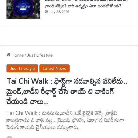
గ్రాండ్ సక్సెస్? వారి అదృష్టం ఎలా ఉండబోతోంది?
July 28, 2026