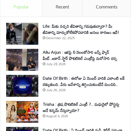
Popular
Recent
Comments
Life: మీకు నచ్చని జీవితాన్ని గడుపుతున్నారా? మీ
జీవితాన్ని మార్చుకోలేకపోవడానికి అసలు కారణం ఇదే!
December 22, 2025
Allu Arjun : ఇకపై 6 నెలలకోసారి బన్నీ ఫ్యాన్
మీట్..ఐకాన్ స్టార్ పొలిటికల్ ఎంట్రీపై మరోసారి చర్చ
July 28, 2026
Date Of Birth : ఈరోజు ఏ నెంబర్ వారికి ఎలాంటి లక్
దక్కుతుంది..వీరు ఆవేశాన్ని తగ్గించుకుంటేనే మంచిది..
July 26, 2026
Trisha : త్రిష పొలిటికల్ ఎంట్రీ ?.. మధురైలో పోస్టర్లు
అదే కన్ఫమ్ చేస్తున్నాయా?
August 4, 2026
Date Of Birth : ఏ నెంబర్ వారికి మనీ, కెరీర్ పరంగా