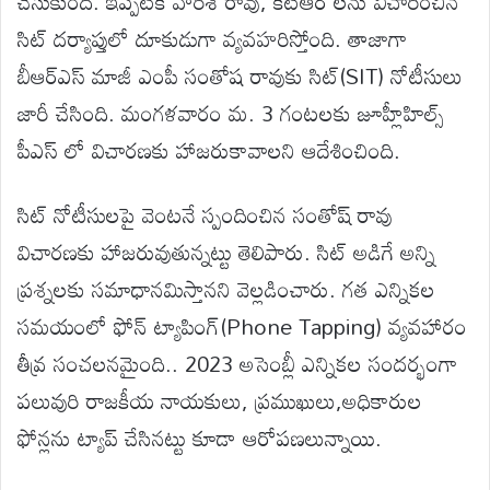
చేసుకుంది. ఇప్పటికే హరీశ్ రావు, కేటీఆర్ లను విచారించిన
సిట్ దర్యాప్తులో దూకుడుగా వ్యవహరిస్తోంది. తాజాగా
బీఆర్ఎస్ మాజీ ఎంపీ సంతోష రావుకు సిట్(SIT) నోటీసులు
జారీ చేసింది. మంగళవారం మ. 3 గంటలకు జూహ్లీహిల్స్
పీఎస్ లో విచారణకు హాజరుకావాలని ఆదేశించింది.
సిట్ నోటీసులపై వెంటనే స్పందించిన సంతోష్ రావు
విచారణకు హాజరువుతున్నట్టు తెలిపారు. సిట్ అడిగే అన్ని
ప్రశ్నలకు సమాధానమిస్తానని వెల్లడించారు. గత ఎన్నికల
సమయంలో ఫోన్ ట్యాపింగ్(Phone Tapping) వ్యవహారం
తీవ్ర సంచలనమైంది.. 2023 అసెంబ్లీ ఎన్నికల సందర్భంగా
పలువురి రాజకీయ నాయకులు, ప్రముఖులు,అధికారుల
ఫోన్లను ట్యాప్ చేసినట్టు కూడా ఆరోపణలున్నాయి.