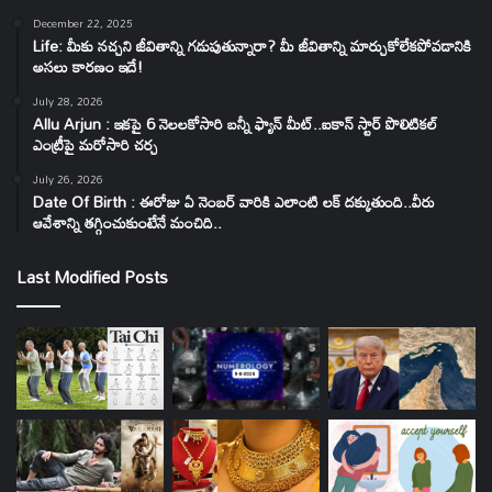
December 22, 2025
Life: మీకు నచ్చని జీవితాన్ని గడుపుతున్నారా? మీ జీవితాన్ని మార్చుకోలేకపోవడానికి
అసలు కారణం ఇదే!
July 28, 2026
Allu Arjun : ఇకపై 6 నెలలకోసారి బన్నీ ఫ్యాన్ మీట్..ఐకాన్ స్టార్ పొలిటికల్
ఎంట్రీపై మరోసారి చర్చ
July 26, 2026
Date Of Birth : ఈరోజు ఏ నెంబర్ వారికి ఎలాంటి లక్ దక్కుతుంది..వీరు
ఆవేశాన్ని తగ్గించుకుంటేనే మంచిది..
Last Modified Posts