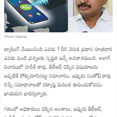
Phone Tapping
ట్యాపింగ్ చేయించింది ఎవరు ? దీని వెనుక ప్రధాన సూత్రధారి
ఎవరు వంటి ప్రశ్నలకు స్పష్టత ఇచ్చే అవకాశముంది. అలాగే
విచారణలో హరీశ్ రావు, కేటీఆర్ చెప్పిన విషయాలను
ఇప్పటికే పోల్చిచూసినట్టు సమాచారం, ఇప్పుడు సంతోష్ రావు
చెప్పే సమాధానాలతో దర్యాప్తు మరింత ఊపందుకోవడం
ఖాయమని భావిస్తున్నారు.
గతంలో అధికారులు చెప్పిన అంశాలు, ఇప్పుడు కేటీఆర్,