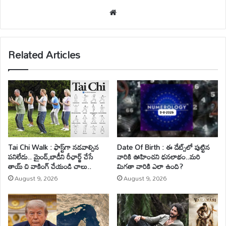
We
bsi
te
Related Articles
Tai Chi Walk : ఫాస్ట్‌గా నడవాల్సిన
Date Of Birth : ఈ డేట్స్‌లో పుట్టిన
పనిలేదు.. మైండ్‌,బాడీని రీఛార్జ్ చేసే
వారికి ఊహించని ధనలాభం..మరి
తాయ్ చి వాకింగ్‌ చేయండి చాలు..
మిగతా వారికి ఎలా ఉంది?
August 9, 2026
August 9, 2026