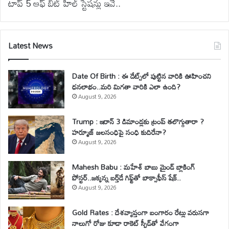
టాప్ 5 ఆఫ్ బీట్ హిల్ స్టేషన్లు ఇవే..
Latest News
Date Of Birth : ఈ డేట్స్‌లో పుట్టిన వారికి ఊహించని
ధనలాభం..మరి మిగతా వారికి ఎలా ఉంది?
August 9, 2026
Trump : ఇరాన్ 3 డిమాండ్లకు ట్రంప్ తలొగ్గుతారా ?
హర్మూజ్ జలసంధిపై సంధి కుదిరేనా?
August 9, 2026
Mahesh Babu : మహేశ్‌ బాబు మైండ్ బ్లాకింగ్
పోస్టర్..జక్కన్న బర్త్‌డే గిఫ్ట్‌తో బాక్సాఫీస్ షేక్..
August 9, 2026
Gold Rates : దేశవ్యాప్తంగా బంగారం రేట్లు వరుసగా
నాలుగో రోజు కూడా రాకెట్ స్పీడ్‌తో వేగంగా