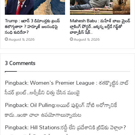
Trump : ఇరాన్ 3 డిమాండ్లకు ట్రంప్
Mahesh Babu : మహేశ్‌ బాబు మైండ్
తలొగ్గుతారా ? హర్మూజ్ జలసంధిపై
బ్లాకింగ్ పోస్టర్..జక్కన్న బర్త్‌డే గిఫ్ట్‌తో
సంధి కుదిరేనా?
బాక్సాఫీస్ షేక్..
August 9, 2026
August 9, 2026
3 Comments
Pingback:
Women's Premier League : శతక్కొట్టిన నాట్
సీవర్ బ్రంట్..ఆర్సీబీని చిత్తు చేసిన ముంబై
Pingback:
Oil Pulling:ఆయిల్ పుల్లింగ్ నోటి ఆరోగ్యానికే
కాదు..ఇంకా చాలా ఉపయోగాలున్నాయట
Pingback:
Hill Stations:రద్దీ లేని ప్రదేశానికి ట్రిప్‌కు వెళ్లాలా?