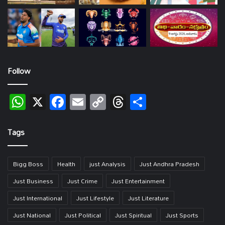
Follow
WhatsApp
X
Facebook
Email
Copy
Threads
Share
Link
Tags
Bigg Boss
Health
just Analysis
Just Andhra Pradesh
Just Business
Just Crime
Just Entertainment
Just International
Just Lifestyle
Just Literature
Just National
Just Political
Just Spiritual
Just Sports